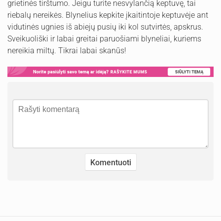
grietinės tirštumo. Jeigu turite nesvylančią keptuvę, tai
riebalų nereikės. Blynelius kepkite įkaitintoje keptuvėje ant
vidutinės ugnies iš abiejų pusių iki kol sutvirtės, apskrus.
Sveikuoliški ir labai greitai paruošiami blyneliai, kuriems
nereikia miltų. Tikrai labai skanūs!