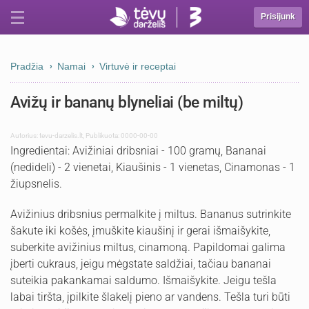
Prisijunk
Pradžia
Namai
Virtuvė ir receptai
Avižų ir bananų blyneliai (be miltų)
Autorius:
tevu-darzelis.lt
,
Publikuota: 0000-00-00
Ingredientai: Avižiniai dribsniai - 100 gramų, Bananai
(nedideli) - 2 vienetai, Kiaušinis - 1 vienetas, Cinamonas - 1
žiupsnelis.
Avižinius dribsnius permalkite į miltus. Bananus sutrinkite
šakute iki košės, įmuškite kiaušinį ir gerai išmaišykite,
suberkite avižinius miltus, cinamoną. Papildomai galima
įberti cukraus, jeigu mėgstate saldžiai, tačiau bananai
suteikia pakankamai saldumo. Išmaišykite. Jeigu tešla
labai tiršta, įpilkite šlakelį pieno ar vandens. Tešla turi būti