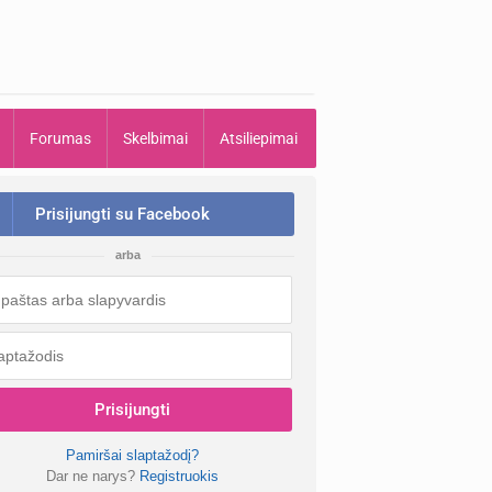
Forumas
Skelbimai
Atsiliepimai
Prisijungti su Facebook
arba
Prisijungti
Pamiršai slaptažodį?
Dar ne narys?
Registruokis