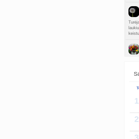
Turėj
laukiu
keistu
Ryžių 
Sa
T
1
2
3