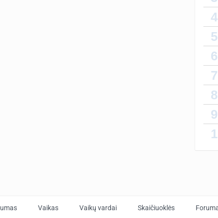
4
5
Man ne
isardz
6
7
8
9
1
tumas
Vaikas
Vaikų vardai
Skaičiuoklės
Forum