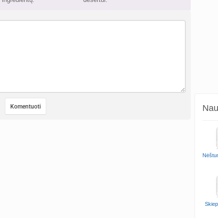
Naud
Nėštu
Skiep