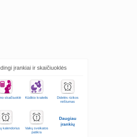
ingi įrankiai ir skaičiuoklės
mo skaičiuoklė
Kūdikio kraitelis
Didelės rizikos
nėštumas
Daugiau
įrankių
ų kalendorius
Vaikų sveikatos
patikra