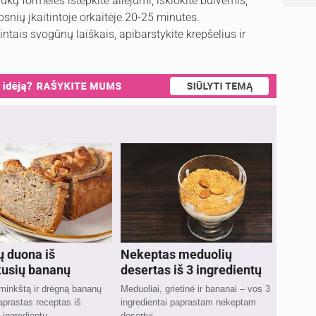
ukų formeles ištepkite aliejumi, išklokite bulvėmis,
ipsnių įkaitintoje orkaitėje 20-25 minutes.
ntais svogūnų laiškais, apibarstykite krepšelius ir
 duona iš
Nekeptas meduolių
usių bananų
desertas iš 3 ingredientų
minkštą ir drėgną bananų
Meduoliai, grietinė ir bananai – vos 3
prastas receptas iš
ingredientai paprastam nekeptam
 ingredientų.
desertui.