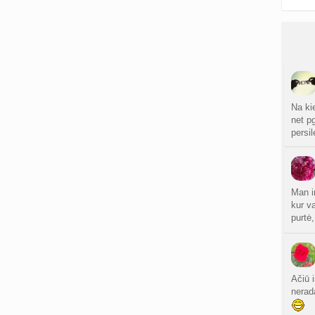
Na ki
net p
persi
Man i
kur v
purtė
Ačiū 
nerada