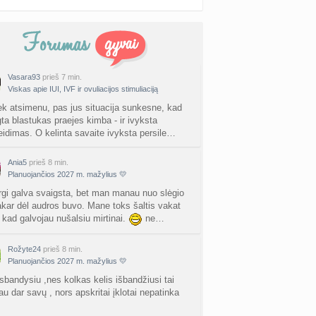
Vasara93
prieš 7 min.
Viskas apie IUI, IVF ir ovuliacijos stimuliaciją
ek atsimenu, pas jus situacija sunkesne, kad
gta blastukas praejes kimba - ir ivyksta
leidimas. O kelinta savaite ivyksta persile…
Ania5
prieš 8 min.
Planuojančios 2027 m. mažylius 💛
rgi galva svaigsta, bet man manau nuo slėgio
akar dėl audros buvo. Mane toks šaltis vakat
, kad galvojau nušalsiu mirtinai.
ne…
Rožyte24
prieš 8 min.
Planuojančios 2027 m. mažylius 💛
isbandysiu ,nes kolkas kelis išbandžiusi tai
u dar savų , nors apskritai įklotai nepatinka