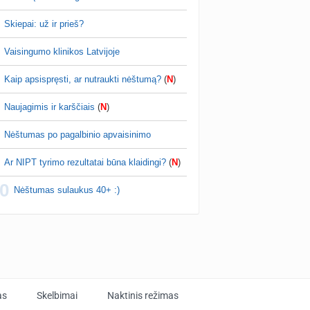
Skiepai: už ir prieš?
Her997
prieš 29 min.
Planuojančios 2027 m. mažylius 💛
Vaisingumo klinikos Latvijoje
simato.. bet kaip sakiau jau pries tai reiktu
ius testa fotkinti, be stikliuko geriau matosi ;)
Kaip apsispręsti, ar nutraukti nėštumą?
(
N
)
Naujagimis ir karščiais
(
N
)
Nėštumas po pagalbinio apvaisinimo
Ar NIPT tyrimo rezultatai būna klaidingi?
(
N
)
0
Nėštumas sulaukus 40+ :)
as
Skelbimai
Naktinis režimas