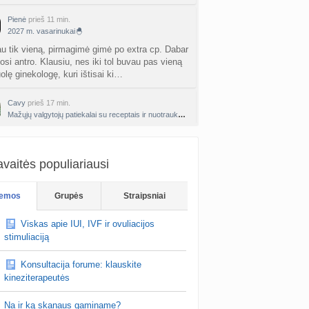
Pienė
prieš 11 min.
2027 m. vasarinukai🐣
au tik vieną, pirmagimė gimė po extra cp. Dabar
osi antro. Klausiu, nes iki tol buvau pas vieną
olę ginekologę, kuri ištisai ki…
Cavy
prieš 17 min.
Mažųjų valgytojų patiekalai su receptais ir nuotraukomis
košė su cukinija, balinta ir uogos.
vaitės populiariausi
emos
Grupės
Straipsniai
Viskas apie IUI, IVF ir ovuliacijos
stimuliaciją
Konsultacija forume: klauskite
kineziterapeutės
Na ir ką skanaus gaminame?