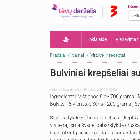
Nėštuk
Tinklalaidė
Planavimas
Pradžia
Namai
Virtuvė ir receptai
Bulviniai krepšeliai s
Autorius:
tevu-darzelis.lt
,
Publikuota: 0000-00-00
Ingredientai: Vištienos filė - 700 gramai,
Bulvės - 8 vienetai, Sūris - 200 gramai, S
Supjaustykite vištieną kubeliais. Į keptuv
vištieną, išmaišykite, pabarstykite drusk
susmulkintą česnaką. Įdaras paruoštas. 