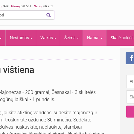
ių:
949
Mamų:
28.501
Narių:
66.732
Nėštumas
Vaikas
Šeima
Namai
Skaičiuoklės
u vištiena
 Majonezas - 200 gramai, Česnakai - 3 skiltelės,
vogūnų laiškai - 1 pundelis.
ę įpilkite stiklinę vandens, sudėkite majonezą ir
a ir troškinkite uždengę 30 minučių. Sudėkite
Bulves nuskuskite, nuplaukite, stambiai