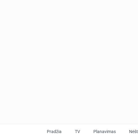
Pradžia
TV
Planavimas
Nėš