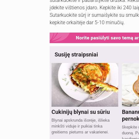
sutarkuokite ir pabarstykite druska. Keksi
įdėkite vištienos įdaro. Kepkite iki 240 la
Sutarkuokite sūrį ir sumaišykite su smulki
kepkite orkaitėje dar 5-10 minučių.
Susiję straipsniai
Cukinijų blynai su sūriu
Bananų
pernok
Blynai apskrunda išorėje, išlieka
minkšti viduje ir puikiai tinka
škepkite 
greitiems pietums ar vakarienei.
duoną. Pa
kasdienių