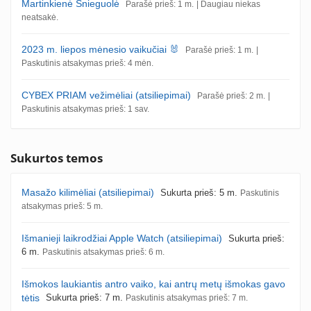
Martinkienė Snieguolė
Parašė prieš: 1 m.
| Daugiau niekas
neatsakė.
2023 m. liepos mėnesio vaikučiai 🐰
Parašė prieš: 1 m.
|
Paskutinis atsakymas prieš: 4 mėn.
CYBEX PRIAM vežimėliai (atsiliepimai)
Parašė prieš: 2 m.
|
Paskutinis atsakymas prieš: 1 sav.
Sukurtos temos
Masažo kilimėliai (atsiliepimai)
Sukurta prieš: 5 m.
Paskutinis
atsakymas prieš: 5 m.
Išmanieji laikrodžiai Apple Watch (atsiliepimai)
Sukurta prieš:
6 m.
Paskutinis atsakymas prieš: 6 m.
Išmokos laukiantis antro vaiko, kai antrų metų išmokas gavo
tėtis
Sukurta prieš: 7 m.
Paskutinis atsakymas prieš: 7 m.