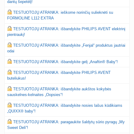
dantų šepetėlį!
TESTUOTOJŲ ATRANKA: ieškome norinčių sulieknėti su
FORMOLINE L112 EXTRA
TESTUOTOJŲ ATRANKA: išbandykite PHILIPS AVENT elektrinį
pientraukį!
TESTUOTOJŲ ATRANKA: išbandykite „Fenjal“ produktus jautriai
odai
TESTUOTOJŲ ATRANKA: išbandykite gelį „Anaftin® Baby“!
TESTUOTOJŲ ATRANKA: išbandykite PHILIPS AVENT
buteliukus!
TESTUOTOJŲ ATRANKA: išbandykite aukštos kokybės
sauskelnes-kelnaites „Oopsies“!
TESTUOTOJŲ ATRANKA: išbandykite nosies lašus kūdikiams
„QUIXX® baby“!
TESTUOTOJŲ ATRANKA: paragaukite šaldytų sūrio pyragų „My
Sweet Deli“!