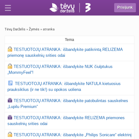
Prisijunk
Tėvų Darželis
»
Žymės
» atranka
Tema
TESTUOTOJŲ ATRANKA: išbandykite patikrintą RELIZEMA
priemonę sauskelnių srities odai
TESTUOTOJŲ ATRANKA: išbandykite NUK čiulptukus
„MommyFeel“!
TESTUOTOJŲ ATRANKA: išbandykite NATULA kietuosius
prauksiklius (ir ne tik!) su opokos uoliena
TESTUOTOJŲ ATRANKA: išbandykite patobulintas sauskelnes
„Lupilu Premium“
TESTUOTOJŲ ATRANKA: išbandykite RELIZEMA priemones
sauskelnių srities odai
TESTUOTOJŲ ATRANKA: išbandykite „Philips Sonicare“ elektrinį