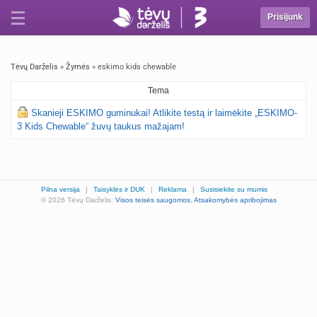
Prisijunk
Tėvų Darželis
»
Žymės
» eskimo kids chewable
Tema
Skanieji ESKIMO guminukai! Atlikite testą ir laimėkite „ESKIMO-
3 Kids Chewable“ žuvų taukus mažajam!
Pilna versija
|
Taisyklės ir DUK
|
Reklama
|
Susisiekite su mumis
© 2026 Tėvų Darželis.
Visos teisės saugomos.
Atsakomybės apribojimas