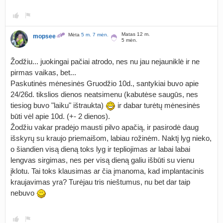
Matas 12 m.
Mėta
5 m. 7 mėn.
mopsee
5 mėn.
Žodžiu... juokingai pačiai atrodo, nes nu jau nejauniklė ir ne
pirmas vaikas, bet...
Paskutinės mėnesinės Gruodžio 10d., santykiai buvo apie
24/26d. tikslios dienos neatsimenu (kabutėse saugūs, nes
tiesiog buvo "laiku" ištraukta)
ir dabar turėtų mėnesinės
būti vėl apie 10d. (+- 2 dienos).
Žodžiu vakar pradėjo mausti pilvo apačią, ir pasirodė daug
išskyrų su kraujo priemaišom, labiau rožinėm. Naktį lyg nieko,
o šiandien visą dieną toks lyg ir tepliojimas ar labai labai
lengvas sirgimas, nes per visą dieną galiu išbūti su vienu
įklotu. Tai toks klausimas ar čia įmanoma, kad implantacinis
kraujavimas yra? Turėjau tris nieštumus, nu bet dar taip
nebuvo