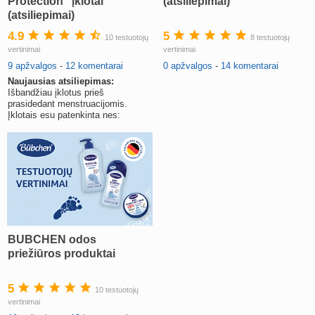
Protection“ įklotai
(atsiliepimai)
(atsiliepimai)
4.9
5
10 testuotojų
8 testuotojų
vertinimai
vertinimai
9 apžvalgos
-
12 komentarai
0 apžvalgos
-
14 komentarai
Naujausias atsiliepimas:
Išbandžiau įklotus prieš
prasidedant menstruacijomis.
Įklotais esu patenkinta nes:
BUBCHEN odos
priežiūros produktai
5
10 testuotojų
vertinimai