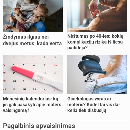
Nėštumas po 40-ies: kokių
Žindymas ilgiau nei
komplikacijų rizika iš tiesų
dvejus metus: kada verta
padidėja?
tęsti, o kada metas
nujunkyti?
Mėnesinių kalendorius: ką
Ginekologas vyras ar
jis gali pasakyti apie moters
moteris? Kodėl tai vis dar
vaisingumą?
kelia tiek diskusijų
Pagalbinis apvaisinimas