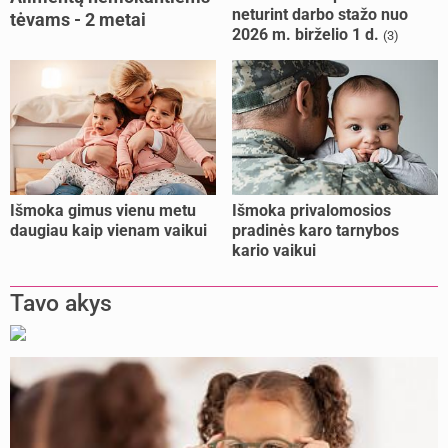
neturint darbo stažo nuo
tėvams - 2 metai
2026 m. birželio 1 d.
(3)
kalėjimo
Išmoka gimus vienu metu
Išmoka privalomosios
daugiau kaip vienam vaikui
pradinės karo tarnybos
kario vaikui
Tavo akys