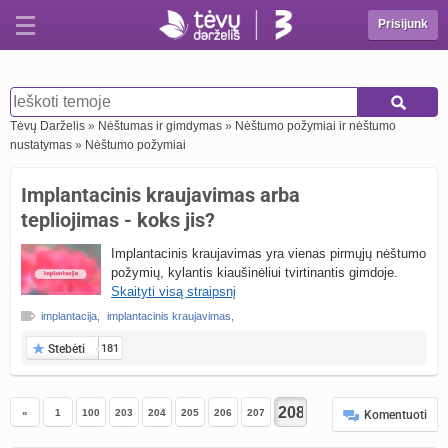
Prisijunk
Tėvų Darželis
»
Nėštumas ir gimdymas
»
Nėštumo požymiai ir nėštumo
nustatymas
»
Nėštumo požymiai
Implantacinis kraujavimas arba
tepliojimas - koks jis?
Implantacinis kraujavimas yra vienas pirmųjų nėštumo
požymių, kylantis kiaušinėliui tvirtinantis gimdoje.
Skaityti visą straipsnį
implantacija
,
implantacinis kraujavimas
,
Stebėti
181
«
1
100
203
204
205
206
207
Komentuoti