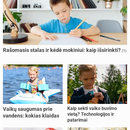
Rašomasis stalas ir kėdė mokiniui: kaip išsirinkti?
(1)
Kaip sekti vaiko buvimo
Vaikų saugumas prie
vietą? Technologijos ir
vandens: kokias klaidas
patarimai
dažniausiai daro tėvai?