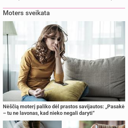
mamų?
Moters sveikata
Nėščią moterį paliko dėl prastos savijautos: „Pasakė
– tu ne lavonas, kad nieko negali daryti“