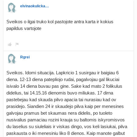
elvinaokulickazariniene
Sveikos o ilgai truko kol pastojote antra karta ir kokius
papildus vartojote
Rgrei
Sveikos. Idomi situacija. Lapkricio 1 susirgau ir baigiau 6
diena. 12-13 diena patepliojo rudai, pagalvojau gal likuciai
isivalo 14 diena buvau pas gine. Sake kad mato 2 folikulus
didelius, tai 14.15.16 dienomis buvo miliukas. 17 dirna
pastebejau kad skauda pilvo apacia tai nurasiau kad ov
prasidejo. Siandien 24 ir skaudejo pilva kaip per menesines
galvojau pramus bet skaumas nera didelis, po tuoleto
nusivalius pamaciau rozini krauja su baltomis iskyromisvos
du laselius su siuleliais ir viskas dingo, vos keli lasiukai, pilva
paskausta o iki menesiniu liko 8 dienos. Kaip manote galbut