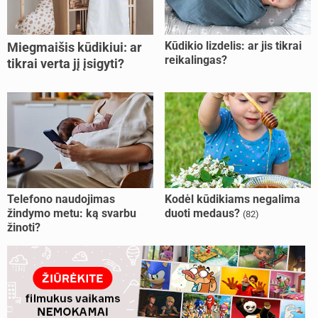
Kūdikio lizdelis: ar jis tikrai
Miegmaišis kūdikiui: ar
reikalingas?
tikrai verta jį įsigyti?
Telefono naudojimas
Kodėl kūdikiams negalima
žindymo metu: ką svarbu
duoti medaus?
(82)
žinoti?