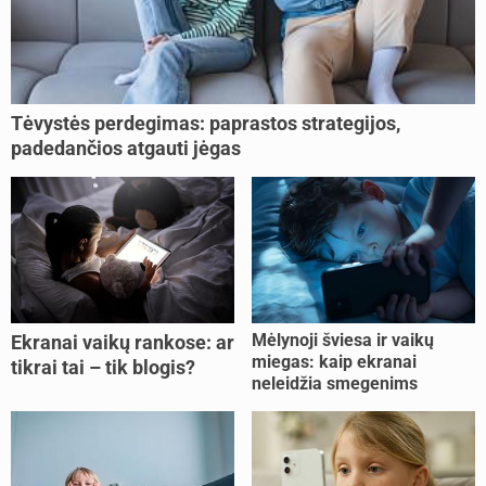
Tėvystės perdegimas: paprastos strategijos,
padedančios atgauti jėgas
Mėlynoji šviesa ir vaikų
Ekranai vaikų rankose: ar
miegas: kaip ekranai
tikrai tai – tik blogis?
neleidžia smegenims
pailsėti?