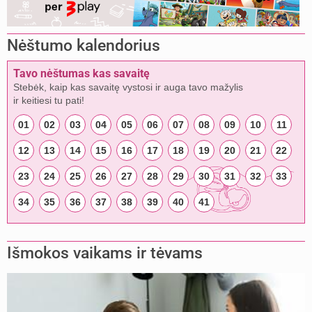
Nėštumo kalendorius
Tavo nėštumas kas savaitę
Stebėk, kaip kas savaitę vystosi ir auga tavo mažylis
ir keitiesi tu pati!
01
02
03
04
05
06
07
08
09
10
11
12
13
14
15
16
17
18
19
20
21
22
23
24
25
26
27
28
29
30
31
32
33
34
35
36
37
38
39
40
41
Išmokos vaikams ir tėvams