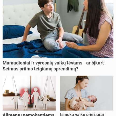
Mamadieniai ir vyresnių vaikų tėvams - ar šįkart
Seimas priims teigiamą sprendimą?
Išmoka vaiko priežiūrai
Alimentų nemokantiems