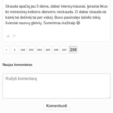
Skauda apačią jau 5 diena, dabar intensyviausiai. Įprastai likus
iki mėnesinių kelioms dienoms neskauda. O dabar skauda tai
kairėj tai dešinėj tai per vidurį. Buvo pasirodęs lašelis tokių
šviesiai rausvų gleivių. Sunerimau kažkaip 😅
«
1
100
203
204
205
206
207
Naujas komentaras