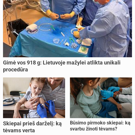
Gimė vos 918 g: Lietuvoje mažylei atlikta unikali
procedūra
Būsimo pirmoko skiepai: ką
Skiepai prieš darželį: ką
svarbu žinoti tėvams?
tėvams verta