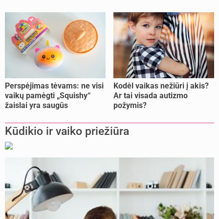
pasitikrinti?
Perspėjimas tėvams: ne visi
Kodėl vaikas nežiūri į akis?
vaikų pamėgti „Squishy“
Ar tai visada autizmo
žaislai yra saugūs
požymis?
Kūdikio ir vaiko priežiūra