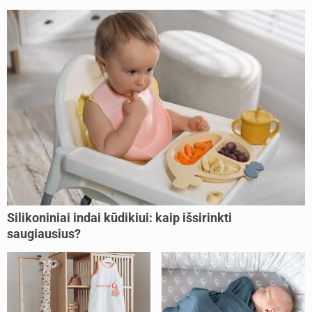
Silikoniniai indai kūdikiui: kaip išsirinkti
saugiausius?