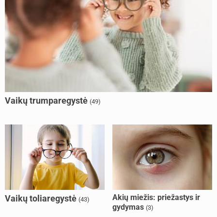
Vaikų trumparegystė
(49)
Akių miežis: priežastys ir
Vaikų toliaregystė
(43)
gydymas
(3)