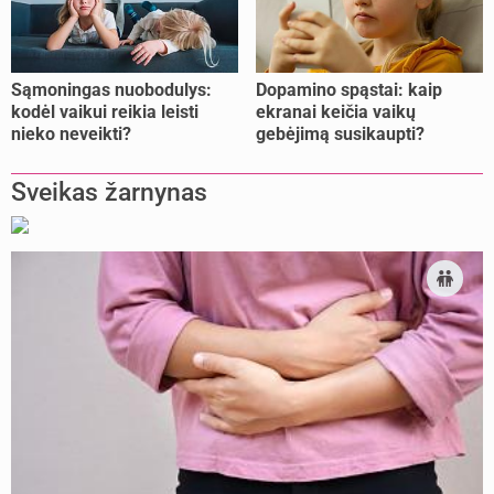
Sąmoningas nuobodulys:
Dopamino spąstai: kaip
kodėl vaikui reikia leisti
ekranai keičia vaikų
nieko neveikti?
gebėjimą susikaupti?
Sveikas žarnynas