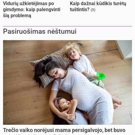
Vidurių užkietėjimas po
Kaip dažnai kūdikis turėtų
gimdymo: kaip palengvinti
tuštintis?
(9)
šią problemą
Pasiruošimas nėštumui
Trečio vaiko norėjusi mama persigalvojo, bet buvo