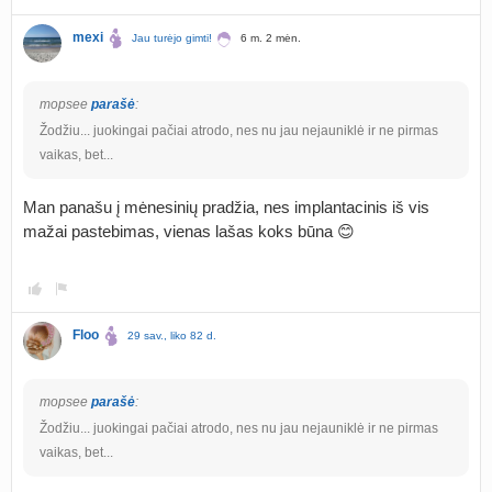
mexi
Jau turėjo gimti!
6 m. 2 mėn.
mopsee
parašė
:
Žodžiu... juokingai pačiai atrodo, nes nu jau nejauniklė ir ne pirmas
vaikas, bet...
Man panašu į mėnesinių pradžia, nes implantacinis iš vis
mažai pastebimas, vienas lašas koks būna 😊
Floo
29 sav., liko 82 d.
mopsee
parašė
:
Žodžiu... juokingai pačiai atrodo, nes nu jau nejauniklė ir ne pirmas
vaikas, bet...