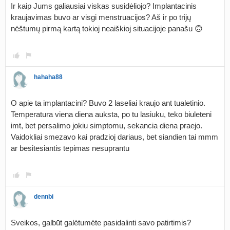
Ir kaip Jums galiausiai viskas susidėliojo? Implantacinis
kraujavimas buvo ar visgi menstruacijos? Aš ir po trijų
nėštumų pirmą kartą tokioj neaiškioj situacijoje panašu 🙃
hahaha88
O apie ta implantacini? Buvo 2 laseliai kraujo ant tualetinio.
Temperatura viena diena auksta, po tu lasiuku, teko biuleteni
imt, bet persalimo jokiu simptomu, sekancia diena praejo.
Vaidokliai smezavo kai pradzioj dariaus, bet siandien tai mmm
ar besitesiantis tepimas nesuprantu
dennbi
Sveikos, galbūt galėtumėte pasidalinti savo patirtimis?