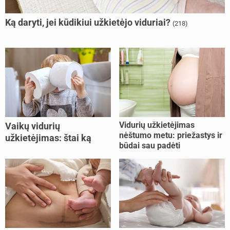
Ką daryti, jei kūdikiui užkietėjo viduriai?
(218)
Vidurių užkietėjimas
Vaikų vidurių
nėštumo metu: priežastys ir
užkietėjimas: štai ką
būdai sau padėti
daryti