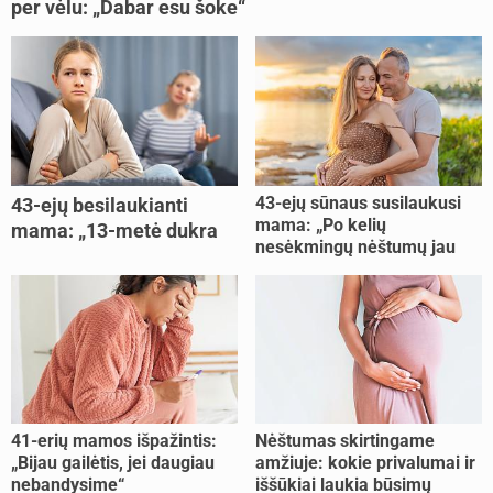
per vėlu: „Dabar esu šoke“
43-ejų sūnaus susilaukusi
43-ejų besilaukianti
mama: „Po kelių
mama: „13-metė dukra
nesėkmingų nėštumų jau
pasakė, kad ją išdaviau“
buvome praradę viltį“
41-erių mamos išpažintis:
Nėštumas skirtingame
„Bijau gailėtis, jei daugiau
amžiuje: kokie privalumai ir
nebandysime“
iššūkiai laukia būsimų