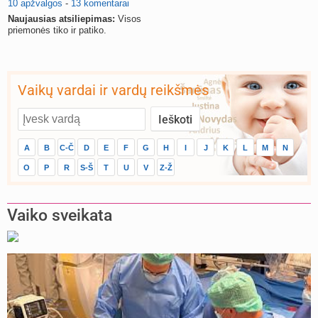
10 apžvalgos
-
13 komentarai
Naujausias atsiliepimas:
Visos
priemonės tiko ir patiko.
Vaikų vardai ir vardų reikšmės
A
B
C-Č
D
E
F
G
H
I
J
K
L
M
N
O
P
R
S-Š
T
U
V
Z-Ž
Vaiko sveikata