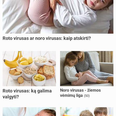
Roto virusas ar noro virusas: kaip atskirti?
Noro virusas - žiemos
Roto virusas: ką galima
vėmimų liga
(50)
valgyti?