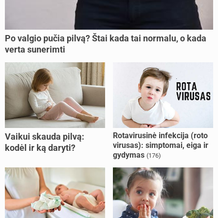
Po valgio pučia pilvą? Štai kada tai normalu, o kada
verta sunerimti
Rotavirusinė infekcija (roto
Vaikui skauda pilvą:
virusas): simptomai, eiga ir
kodėl ir ką daryti?
gydymas
(176)