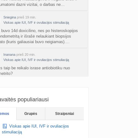
nta
Agne.baronaite
prieš 2 d.
umatomi dazni vizitai, o darbas ne…
ėjimas dėl pardavėjo „Mantvis“
Sniegina
prieš 19 min.
a
Soliaris73
prieš 2 d.
Viskas apie IUI, IVF ir ovuliacijos stimuliaciją
 buvo 14d doxicilino, nes po histeroskopijos
Kaip renkatės vaikų vardus: reikšmė, skambesys ar šeimos tradicija? (4)
endometritą ir išrašė nelaukiant biopsijos
a
TD asistentė
prieš 2 d.
tato (kuris galiausiai buvo neigiamas).…
kydliaukės hipotirozė ir nėštumas (+3)
Inanana
prieš 20 min.
nta
Viskas apie IUI, IVF ir ovuliacijos stimuliaciją
Šviesa777
prieš 2 d.
s taip be reikalo israse antiobiotiku nuo
as po hemorojaus operacijos
etrito?
nta
Rasa Gal
prieš 2 d.
_fajnulka_
prieš 26 min.
PV (žmogaus papilomos virusas) (+3)
Viskas apie IUI, IVF ir ovuliacijos stimuliaciją
nta
Svaja1234
prieš 3 d.
vaitės populiariausi
ėte tik vizitams ar ilgesniam laikotarpiui? Kokią
astį nurodė šeimos gydytoja? Planuoju ir aš imt,
Koks vienas kasdienis šeimos įprotis labiausiai pasiteisino? (2)
arbe bamba kad reikia laisvų d…
emos
Grupės
Straipsniai
a
TD asistentė
prieš 3 d.
Viskas apie IUI, IVF ir ovuliacijos
žniausi klausimai apie cezario pjūvį (+2)
stimuliaciją
nta
Veronika99
prieš 4 d.