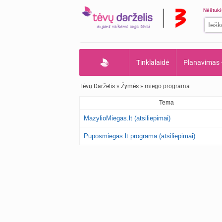
Nėštuk
Tinklalaidė
Planavimas
Tėvų Darželis
»
Žymės
» miego programa
Tema
MazylioMiegas.lt (atsiliepimai)
Puposmiegas.lt programa (atsiliepimai)