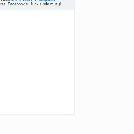
Kas geriau - gyventi senos statybos bute ar imti paskolą kotedžui arba namui?
rasi Facebook‘e. Junkis prie mūsų!
nta
RutaReads
prieš 5 d.
Rašomasis stalas ir kėdė mokiniui: kaip išsirinkti?
a
winterscott999
prieš 6 d.
 temos (8000+)