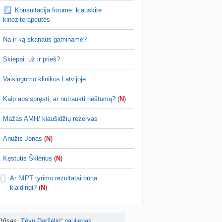
Konsultacija forume: klauskite
is brendimas (3)
kineziterapeutės
a
danguolyte
prieš 4 d.
Na ir ką skanaus gaminame?
D testuotojos! (bendra tema)
nta
Karlitele
prieš 4 d.
Skiepai: už ir prieš?
 drabuziai (2)
Vaisingumo klinikos Latvijoje
a
danguolyte
prieš 4 d.
Kaip apsispręsti, ar nutraukti nėštumą?
(
N
)
tumo ribos (11)
a
danguolyte
prieš 4 d.
Mažas AMH/ kiaušidžių rezervas
Gelis „Anaftin® Baby“ dygstant dantukams (atsiliepimai) (4)
Anužis Jonas
(
N
)
a
Spindulėlė1
prieš 4 d.
Kęstutis Šklėrius
(
N
)
apsispręsti, ar nutraukti nėštumą? (+22)
0
nta
Liudeselis
prieš 5 d.
Ar NIPT tyrimo rezultatai būna
klaidingi?
(
N
)
Dyson Airwrap plaukų formavimo prietaisas (atsiliepimai)
nta
RutaReads
prieš 5 d.
Visas
„Tėvų Darželio“ naujienas