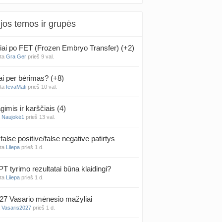
jos temos ir grupės
iai po FET (Frozen Embryo Transfer) (+2)
nta
Gra Ger
prieš 9 val.
ai per bėrimas? (+8)
nta
IevaMati
prieš 10 val.
gimis ir karščiais (4)
a
Naujokė1
prieš 13 val.
false positive/false negative patirtys
nta
Liiepa
prieš 1 d.
PT tyrimo rezultatai būna klaidingi?
nta
Liiepa
prieš 1 d.
27 Vasario mėnesio mažyliai
a
Vasaris2027
prieš 1 d.