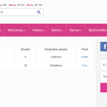
ių:
950
Mamų:
28.511
Narių:
66.760
Nėštumas
Vaikas
Šeima
Namai
Skaičiuoklės
Žinutės
Paskutinis atsakė
Prieš
6
LaRosch
3 mėn.
22
DoVaNeLe
5 m.