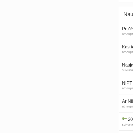
Nau
Pojūč
atnauji
Kas t
atnauji
Nauja
sukurt
NIPT 
atnauji
Ar NI
atnauji
20
sukurt