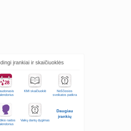
ingi įrankiai ir skaičiuoklės
audonasis
KMI skaičiuoklė
Nėščiosios
alendorius
sveikatos patikra
Daugiau
įrankių
ikio raidos
Vaikų dantų dygimas
alendorius