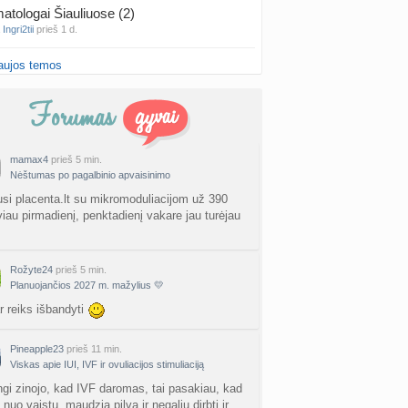
atologai Šiauliuose (2)
a
Ingri2tii
prieš 1 d.
aujos temos
u valymas
a
siksnyteee
prieš 1 d.
tis Šklėrius
nta
gerdinas
prieš 1 d.
mamax4
prieš 5 min.
Nėštumas po pagalbinio apvaisinimo
vo mėnesio dvyniai
a
AgnieskaAdele
prieš 1 d.
usi placenta.lt su mikromoduliacijom už 390
viau pirmadienį, penktadienį vakare jau turėjau
is Jonas
nta
linikea223
prieš 1 d.
Rožyte24
prieš 5 min.
Planuojančios 2027 m. mažylius 💛
rfo mokyklos
a
babarikė
prieš 1 d.
r reiks išbandyti
ausi, rečiausi berniukų vardai :)
Pineapple23
prieš 11 min.
nta
Nerea
prieš 2 d.
Viskas apie IUI, IVF ir ovuliacijos stimuliaciją
gi zinojo, kad IVF daromas, tai pasakiau, kad
ne gelio (progesterono) naudojimas
 nuo vaistu, maudzia pilva ir negaliu dirbti ir