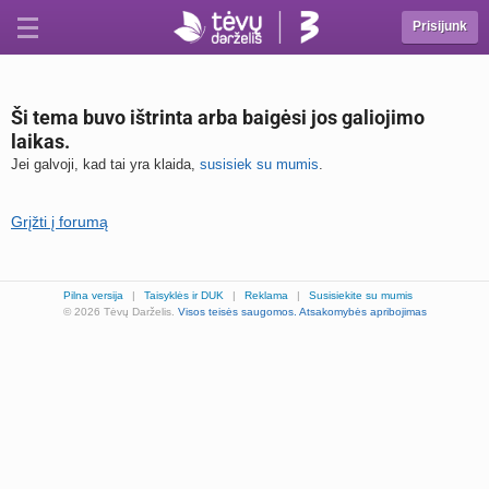
Prisijunk
Ši tema buvo ištrinta arba baigėsi jos galiojimo
laikas.
Jei galvoji, kad tai yra klaida,
susisiek su mumis
.
Grįžti į forumą
Pilna versija
|
Taisyklės ir DUK
|
Reklama
|
Susisiekite su mumis
© 2026 Tėvų Darželis.
Visos teisės saugomos.
Atsakomybės apribojimas