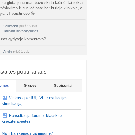
su glutatijonu man buvo skirta lašinė, tai reikia
o/skyrimo ir susilašinate bet kurioje klinikoje, o
ra LT vaistinėse 😀
Saulėtekis
prieš 55 min.
Imuninis nevaisingumas
 jums gydytoją komentavo?
Anelle
prieš 1 val.
Imuninis nevaisingumas
keletas ANA truputi teigiami
vaitės populiariausi
Sunlady
prieš 1 val.
Planuojančios 2027 m. mažylius 💛
emos
Grupės
Straipsniai
au proto industrija, kur kaip tik buvo tema apie
iklotus ir ju kokybe. Tai tikrai padare gera
Viskas apie IUI, IVF ir ovuliacijos
. Nusipirkau ir dienininius ir m…
stimuliaciją
Konsultacija forume: klauskite
kineziterapeutės
Na ir ką skanaus gaminame?