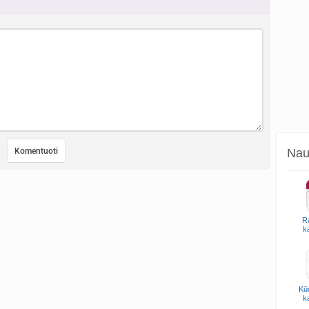
Naud
R
k
Kūd
k