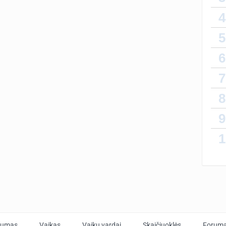
4
5
6
7
8
9
1
tumas
Vaikas
Vaikų vardai
Skaičiuoklės
Forum