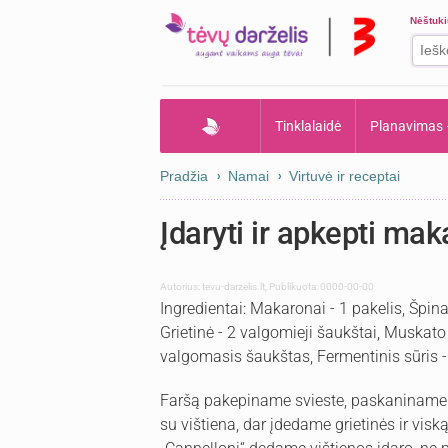
Nėštuk
Tinklalaidė
Planavimas
Pradžia
Namai
Virtuvė ir receptai
Įdaryti ir apkepti mak
Autorius:
tevu-darzelis.lt
,
Publikuota: 0000-00-00
Ingredientai: Makaronai - 1 pakelis, Špin
Grietinė - 2 valgomieji šaukštai, Muskato 
valgomasis šaukštas, Fermentinis sūris 
Faršą pakepiname svieste, paskaniname 
su vištiena, dar įdedame grietinės ir vis