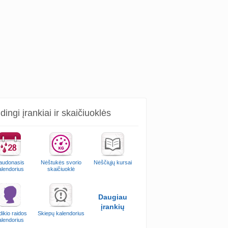
ingi įrankiai ir skaičiuoklės
audonasis
Nėštukės svorio
Nėščiųjų kursai
alendorius
skaičiuoklė
Daugiau
įrankių
ikio raidos
Skiepų kalendorius
alendorius