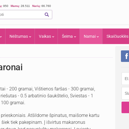
ių:
950
Mamų:
28.511
Narių:
66.760
Nėštumas
Vaikas
Šeima
Namai
Skaičiuoklės
aronai
atai - 200 gramai, Vištienos faršas - 300 gramai,
riešutas - 0.5 arbatinio šaukštelio, Sviestas - 1
- 100 gramai.
prieskoniais. Atšildome špinatus, maišome kartu
ką šiek tiek pakepinam. Į išvirtus makaronus