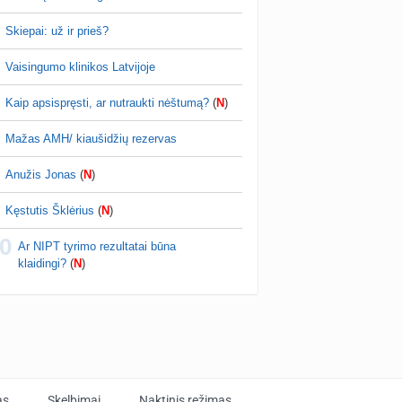
Skiepai: už ir prieš?
Vaisingumo klinikos Latvijoje
Kaip apsispręsti, ar nutraukti nėštumą?
(
N
)
Mažas AMH/ kiaušidžių rezervas
Anužis Jonas
(
N
)
Kęstutis Šklėrius
(
N
)
0
Ar NIPT tyrimo rezultatai būna
klaidingi?
(
N
)
as
Skelbimai
Naktinis režimas