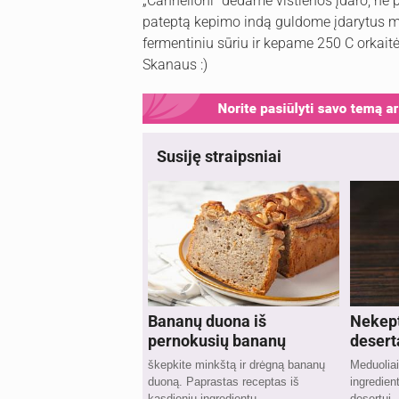
„Cannelloni“ dedame vištienos įdaro, ne 
pateptą kepimo indą guldome įdarytus m
fermentiniu sūriu ir kepame 250 C orkaitėj
Skanaus :)
Susiję straipsniai
Bananų duona iš
Nekep
pernokusių bananų
desert
škepkite minkštą ir drėgną bananų
Meduoliai
duoną. Paprastas receptas iš
ingredie
kasdienių ingredientų.
desertui.