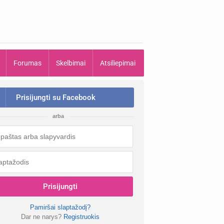
Forumas
Skelbimai
Atsiliepimai
Prisijungti su Facebook
arba
Prisijungti
Pamiršai slaptažodį?
Dar ne narys?
Registruokis