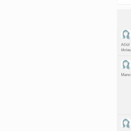
Ačiū!
tikria
Mano 