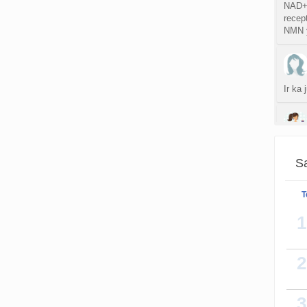
NAD+ 
recept
NMN y
Ir ka
Yra, 
Sa
T
Ziurej
siuos 
1
ispudi
2
3