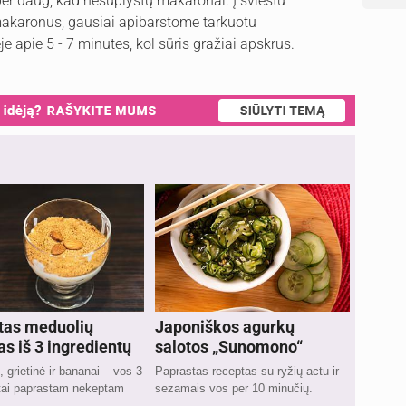
per daug, kad nesuplyštų makaronai. Į sviestu
akaronus, gausiai apibarstome tarkuotu
e apie 5 - 7 minutes, kol sūris gražiai apskrus.
tas meduolių
Japoniškos agurkų
as iš 3 ingredientų
salotos „Sunomono“
, grietinė ir bananai – vos 3
Paprastas receptas su ryžių actu ir
ntai paprastam nekeptam
sezamais vos per 10 minučių.