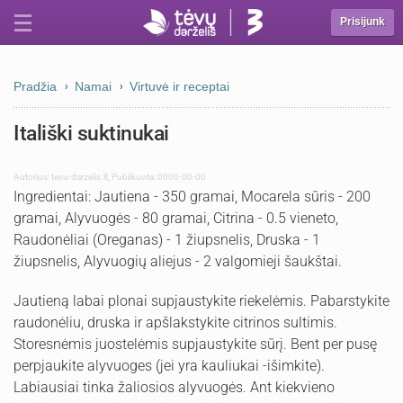
Prisijunk
Pradžia
Namai
Virtuvė ir receptai
Itališki suktinukai
Autorius:
tevu-darzelis.lt
,
Publikuota: 0000-00-00
Ingredientai: Jautiena - 350 gramai, Mocarela sūris - 200
gramai, Alyvuogės - 80 gramai, Citrina - 0.5 vieneto,
Raudonėliai (Oreganas) - 1 žiupsnelis, Druska - 1
žiupsnelis, Alyvuogių aliejus - 2 valgomieji šaukštai.
Jautieną labai plonai supjaustykite riekelėmis. Pabarstykite
raudonėliu, druska ir apšlakstykite citrinos sultimis.
Storesnėmis juostelėmis supjaustykite sūrį. Bent per pusę
perpjaukite alyvuoges (jei yra kauliukai -išimkite).
Labiausiai tinka žaliosios alyvuogės. Ant kiekvieno