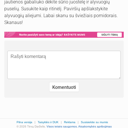
jautienos gabaliuko dėkite sūrio juostelę ir alyvuogių
puselių. Susukite kaip ritinėlį. Paviršių apšlakstykite
alyvuogių aliejumi. Labai skanu su šviežiais pomidorais.
Skanaus!
Pilna versija
|
Taisyklės ir DUK
|
Reklama
|
Susisiekite su mumis
© 2026 Tėvų Darželis.
Visos teisės saugomos.
Atsakomybės apribojimas