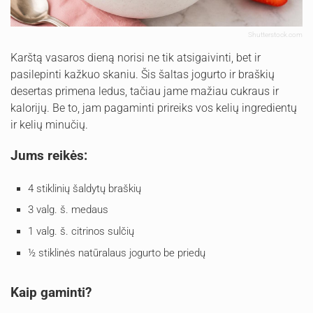
Shutterstock.com
Karštą vasaros dieną norisi ne tik atsigaivinti, bet ir
pasilepinti kažkuo skaniu. Šis šaltas jogurto ir braškių
desertas primena ledus, tačiau jame mažiau cukraus ir
kalorijų. Be to, jam pagaminti prireiks vos kelių ingredientų
ir kelių minučių.
Jums reikės:
4 stiklinių šaldytų braškių
3 valg. š. medaus
1 valg. š. citrinos sulčių
½ stiklinės natūralaus jogurto be priedų
Kaip gaminti?