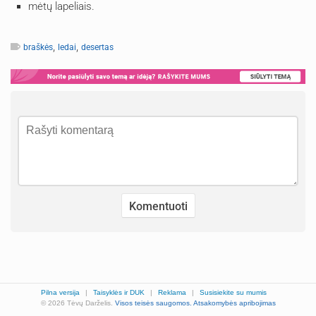
mėtų lapeliais.
,
,
braškės
ledai
desertas
Pilna versija
|
Taisyklės ir DUK
|
Reklama
|
Susisiekite su mumis
© 2026 Tėvų Darželis.
Visos teisės saugomos.
Atsakomybės apribojimas