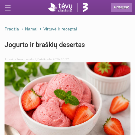
Prisijunk
Pradžia
Namai
Virtuvė ir receptai
Jogurto ir braškių desertas
Autorius:
tevu-darzelis.lt
,
Publikuota: 2026-06-22