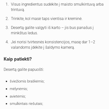
Visus ingredientus sudėkite į maisto smulkintuvą arba
trintuvą.
Trinkite, kol masė taps vientisa ir kreminė.
Desertą galite valgyti iš karto – jis bus panašus į
minkštus ledus.
Jei norisi tvirtesnės konsistencijos, masę dar 1–2
valandoms įdėkite į šaldymo kamerą.
Kaip patiekti?
Desertą galite papuošti:
šviežiomis braškėmis;
mėlynėmis;
avietėmis;
smulkintais riešutais;