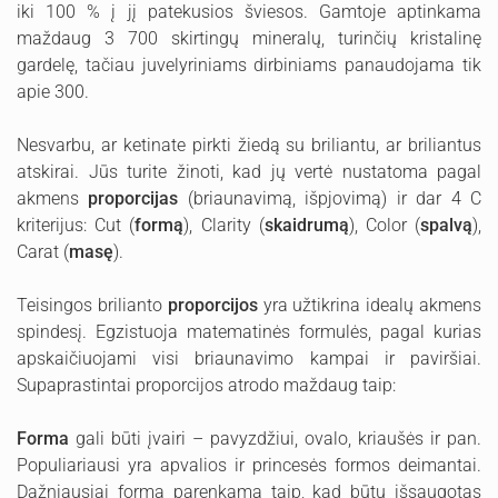
iki 100 % į jį patekusios šviesos. Gamtoje aptinkama
maždaug 3 700 skirtingų mineralų, turinčių kristalinę
gardelę, tačiau juvelyriniams dirbiniams panaudojama tik
apie 300.
Nesvarbu, ar ketinate pirkti žiedą su briliantu, ar briliantus
atskirai. Jūs turite žinoti, kad jų vertė nustatoma pagal
akmens
proporcijas
(briaunavimą, išpjovimą) ir dar 4 C
kriterijus: Cut (
formą
), Clarity (
skaidrumą
), Color (
spalvą
),
Carat (
masę
).
Teisingos brilianto
proporcijos
yra užtikrina idealų akmens
spindesį. Egzistuoja matematinės formulės, pagal kurias
apskaičiuojami visi briaunavimo kampai ir paviršiai.
Supaprastintai proporcijos atrodo maždaug taip:
Forma
gali būti įvairi – pavyzdžiui, ovalo, kriaušės ir pan.
Populiariausi yra apvalios ir princesės formos deimantai.
Dažniausiai forma parenkama taip, kad būtų išsaugotas