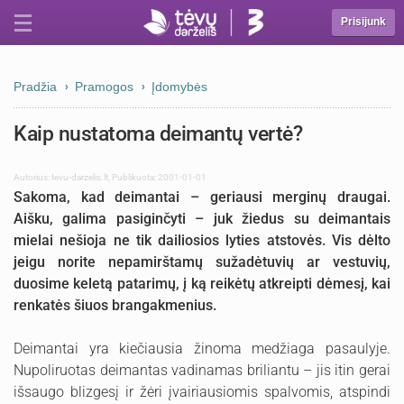
Prisijunk
Pradžia
Pramogos
Įdomybės
Kaip nustatoma deimantų vertė?
Autorius:
tevu-darzelis.lt
,
Publikuota: 2001-01-01
Sakoma, kad deimantai – geriausi merginų draugai.
Aišku, galima pasiginčyti – juk žiedus su deimantais
mielai nešioja ne tik dailiosios lyties atstovės. Vis dėlto
jeigu norite nepamirštamų sužadėtuvių ar vestuvių,
duosime keletą patarimų, į ką reikėtų atkreipti dėmesį, kai
renkatės šiuos brangakmenius.
Deimantai yra kiečiausia žinoma medžiaga pasaulyje.
Nupoliruotas deimantas vadinamas briliantu – jis itin gerai
išsaugo blizgesį ir žėri įvairiausiomis spalvomis, atspindi