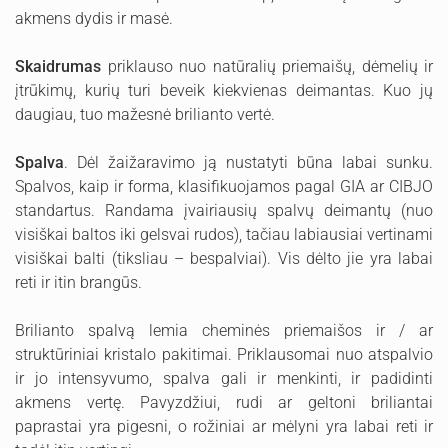
akmens dydis ir masė.
Skaidrumas
priklauso nuo natūralių priemaišų, dėmelių ir
įtrūkimų, kurių turi beveik kiekvienas deimantas. Kuo jų
daugiau, tuo mažesnė brilianto vertė.
Spalva
. Dėl žaižaravimo ją nustatyti būna labai sunku.
Spalvos, kaip ir forma, klasifikuojamos pagal GIA ar CIBJO
standartus. Randama įvairiausių spalvų deimantų (nuo
visiškai baltos iki gelsvai rudos), tačiau labiausiai vertinami
visiškai balti (tiksliau – bespalviai). Vis dėlto jie yra labai
reti ir itin brangūs.
Brilianto spalvą lemia cheminės priemaišos ir / ar
struktūriniai kristalo pakitimai. Priklausomai nuo atspalvio
ir jo intensyvumo, spalva gali ir menkinti, ir padidinti
akmens vertę. Pavyzdžiui, rudi ar geltoni briliantai
paprastai yra pigesni, o rožiniai ar mėlyni yra labai reti ir