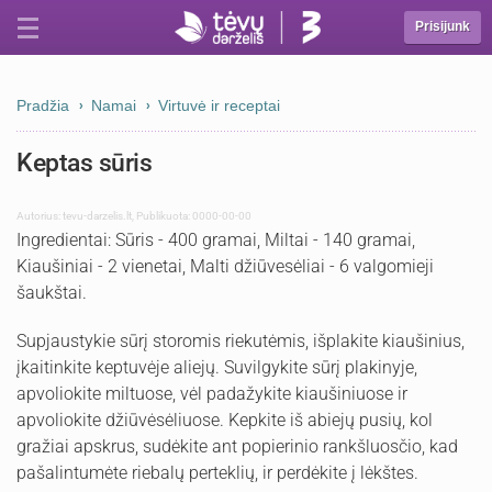
Prisijunk
Pradžia
Namai
Virtuvė ir receptai
Keptas sūris
Autorius:
tevu-darzelis.lt
,
Publikuota: 0000-00-00
Ingredientai: Sūris - 400 gramai, Miltai - 140 gramai,
Kiaušiniai - 2 vienetai, Malti džiūvesėliai - 6 valgomieji
šaukštai.
Supjaustykie sūrį storomis riekutėmis, išplakite kiaušinius,
įkaitinkite keptuvėje aliejų. Suvilgykite sūrį plakinyje,
apvoliokite miltuose, vėl padažykite kiaušiniuose ir
apvoliokite džiūvėsėliuose. Kepkite iš abiejų pusių, kol
gražiai apskrus, sudėkite ant popierinio rankšluosčio, kad
pašalintumėte riebalų perteklių, ir perdėkite į lėkštes.