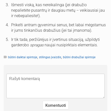
Išmesti viską, kas nereikalinga (jei drabužio
nepalietėte pusantrų ir daugiau metų – veikiausiai jau
ir nebepaliesite!).
Prikelti antram gyvenimui senus, bet labai mėgstamus
ir jums tinkančius drabužius (jei tai įmanoma).
Ir tik tada, peržiūrėjus ir įvertinus situaciją, užpildyti
garderobo
spragas
naujai nusipirktais elementais.
,
,
būtini daiktai spintoje
stilingas įvaizdis
būtini drabužiai spintoje