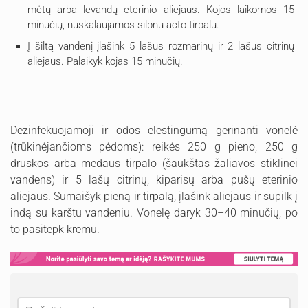
mėtų arba levandų eterinio aliejaus. Kojos laikomos 15
minučių, nuskalaujamos silpnu acto tirpalu.
Į šiltą vandenį įlašink 5 lašus rozmarinų ir 2 lašus citrinų
aliejaus. Palaikyk kojas 15 minučių.
Dezinfekuojamoji ir odos elestingumą gerinanti vonelė
(trūkinėjančioms pėdoms): reikės 250 g pieno, 250 g
druskos arba medaus tirpalo (šaukštas žaliavos stiklinei
vandens) ir 5 lašų citrinų, kiparisų arba pušų eterinio
aliejaus. Sumaišyk pieną ir tirpalą, įlašink aliejaus ir supilk į
indą su karštu vandeniu. Vonelę daryk 30–40 minučių, po
to pasitepk kremu.