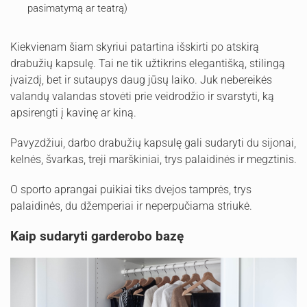
pasimatymą ar teatrą)
Kiekvienam šiam skyriui patartina išskirti po atskirą
drabužių kapsulę. Tai ne tik užtikrins elegantišką, stilingą
įvaizdį, bet ir sutaupys daug jūsų laiko. Juk nebereikės
valandų valandas stovėti prie veidrodžio ir svarstyti, ką
apsirengti į kavinę ar kiną.
Pavyzdžiui, darbo drabužių kapsulę gali sudaryti du sijonai,
kelnės, švarkas, treji marškiniai, trys palaidinės ir megztinis.
O sporto aprangai puikiai tiks dvejos tamprės, trys
palaidinės, du džemperiai ir neperpučiama striukė.
Kaip sudaryti garderobo bazę