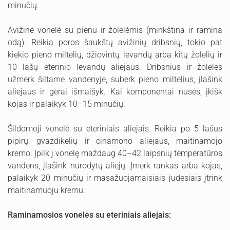
minučių.
Avižinė vonelė su pienu ir žolelėmis (minkština ir ramina
odą). Reikia poros šaukštų avižinių dribsnių, tokio pat
kiekio pieno miltelių, džiovintų levandų arba kitų žolelių ir
10 lašų eterinio levandų aliejaus. Dribsnius ir žoleles
užmerk šiltame vandenyje, suberk pieno miltelius, įlašink
aliejaus ir gerai išmaišyk. Kai komponentai nusės, įkišk
kojas ir palaikyk 10–15 minučių.
Šildomoji vonelė su eteriniais aliejais. Reikia po 5 lašus
pipirų, gvazdikėlių ir cinamono aliejaus, maitinamojo
kremo. Įpilk į vonelę maždaug 40–42 laipsnių temperatūros
vandens, įlašink nurodytų aliejų. Įmerk rankas arba kojas,
palaikyk 20 minučių ir masažuojamaisiais judesiais įtrink
maitinamuoju kremu.
Raminamosios vonelės su eteriniais aliejais: