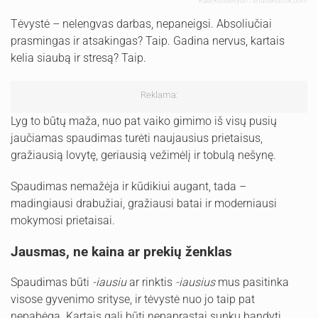
Kate Kultsevych | Shutterstock.com
Tėvystė – nelengvas darbas, nepaneigsi. Absoliučiai
prasmingas ir atsakingas? Taip. Gadina nervus, kartais
kelia siaubą ir stresą? Taip.
Reklama:
Lyg to būtų maža, nuo pat vaiko gimimo iš visų pusių
jaučiamas spaudimas turėti naujausius prietaisus,
gražiausią lovytę, geriausią vežimėlį ir tobulą nešynę.
Spaudimas nemažėja ir kūdikiui augant, tada –
madingiausi drabužiai, gražiausi batai ir moderniausi
mokymosi prietaisai.
Jausmas, ne kaina ar prekių ženklas
Spaudimas būti
-iausiu
ar rinktis
-iausius
mus pasitinka
visose gyvenimo srityse, ir tėvystė nuo jo taip pat
nepabėga. Kartais gali būti nepaprastai sunku bandyti