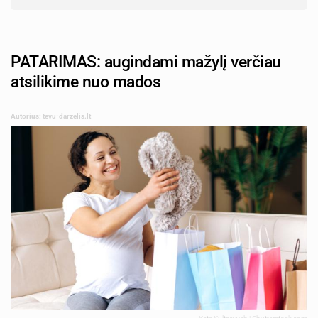
PATARIMAS: augindami mažylį verčiau
atsilikime nuo mados
Autorius: tevu-darzelis.lt