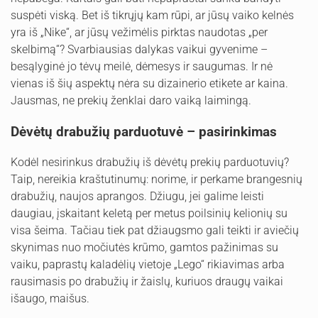
suspėti viską. Bet iš tikrųjų kam rūpi, ar jūsų vaiko kelnės
yra iš „Nike“, ar jūsų vežimėlis pirktas naudotas „per
skelbimą“? Svarbiausias dalykas vaikui gyvenime –
besąlyginė jo tėvų meilė, dėmesys ir saugumas. Ir nė
vienas iš šių aspektų nėra su dizainerio etikete ar kaina.
Jausmas, ne prekių ženklai daro vaiką laimingą.
Dėvėtų drabužių parduotuvė – pasirinkimas
Kodėl nesirinkus drabužių iš dėvėtų prekių parduotuvių?
Taip, nereikia kraštutinumų: norime, ir perkame brangesnių
drabužių, naujos aprangos. Džiugu, jei galime leisti
daugiau, įskaitant keletą per metus poilsinių kelionių su
visa šeima. Tačiau tiek pat džiaugsmo gali teikti ir aviečių
skynimas nuo močiutės krūmo, gamtos pažinimas su
vaiku, paprastų kaladėlių vietoje „Lego“ rikiavimas arba
rausimasis po drabužių ir žaislų, kuriuos draugų vaikai
išaugo, maišus.