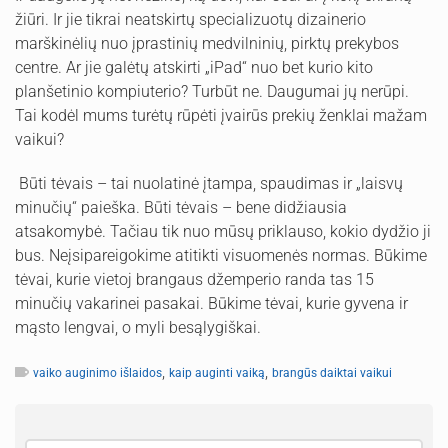
žiūri. Ir jie tikrai neatskirtų specializuotų dizainerio
marškinėlių nuo įprastinių medvilninių, pirktų prekybos
centre. Ar jie galėtų atskirti „iPad“ nuo bet kurio kito
planšetinio kompiuterio? Turbūt ne. Daugumai jų nerūpi.
Tai kodėl mums turėtų rūpėti įvairūs prekių ženklai mažam
vaikui?
Būti tėvais – tai nuolatinė įtampa, spaudimas ir „laisvų
minučių“ paieška. Būti tėvais – bene didžiausia
atsakomybė. Tačiau tik nuo mūsų priklauso, kokio dydžio ji
bus. Neįsipareigokime atitikti visuomenės normas. Būkime
tėvai, kurie vietoj brangaus džemperio randa tas 15
minučių vakarinei pasakai. Būkime tėvai, kurie gyvena ir
mąsto lengvai, o myli besąlygiškai.
,
,
vaiko auginimo išlaidos
kaip auginti vaiką
brangūs daiktai vaikui