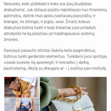
Nesvarbu, kiek uždirbate ir koks yra jūsų biudžetas
drabužiams. Juk stiliaus pojūtis nepriklauso nuo finansinių
galimybių. Aplink mus apstu įvairiausių pavyzdžių: ir
brangiai, ne stilingai, ir pigiai,
wow
. Žinant, kokius
drabužius būtina turėti ir kaip tinkamai juos pritaikyti,
atrodysite ne ką prasčiau už madingiausius sostinių
žmones.
Garsiausi pasaulio stilistai išskiria kelis pagrindinius,
būtinus turėti garderobo elementus. Turėdami juos spintoje,
visada turėsite, ką apsirengti
. Ir nesvarbu: į darbą,
pasimatymą, iškylą su draugais ar – į svečius pas močiutę.