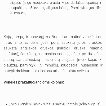
aliejaus (jeigu kraujotaka prasta – po du lašus kiparisų ir
snapučių bei 5 levandų aliejaus lašus). Pamirkyk kojas 15–
20 minučių.
Kojų įtampą ir nuovargį mažinanti aromatinė vonelė: į du
litrus šilto vandens įdėk porą šaukštų jūros druskos,
šaukštą angliškos druskos (karčioji druska, magnio
sulfatas), šaukštą geriamosios sodos, įlašink po du lašus
citrinų, sandalmedžių ir kalendrų aliejaus. Įmerk kojas iki
blauzdų, pamirkyk 15 minučių, kruopščiai nusausink ir
patepk drėkinamuoju losjonu arba ištirpintu sviestu.
Vonelės prakaituojančioms kojoms:
Į vėsų vandenį įlašink 9 lašus šalavijų antpilo (arba aliejaus),