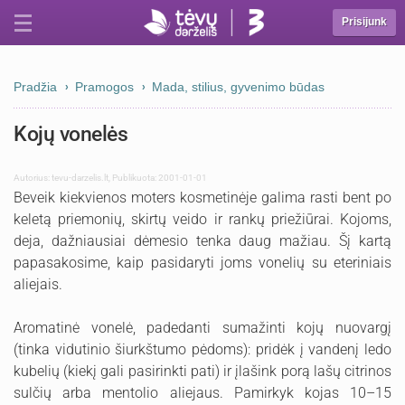
Prisijunk
Pradžia
Pramogos
Mada, stilius, gyvenimo būdas
Kojų vonelės
Autorius:
tevu-darzelis.lt
,
Publikuota: 2001-01-01
Beveik kiekvienos moters kosmetinėje galima rasti bent po
keletą priemonių, skirtų veido ir rankų priežiūrai. Kojoms,
deja, dažniausiai dėmesio tenka daug mažiau. Šį kartą
papasakosime, kaip pasidaryti joms vonelių su eteriniais
aliejais.
Aromatinė vonelė, padedanti sumažinti kojų nuovargį
(tinka vidutinio šiurkštumo pėdoms): pridėk į vandenį ledo
kubelių (kiekį gali pasirinkti pati) ir įlašink porą lašų citrinos
sulčių arba mentolio aliejaus. Pamirkyk kojas 10–15