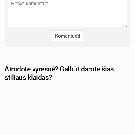
Atrodote vyresnė? Galbūt darote šias
stiliaus klaidas?
Autorius: tevu-darzelis.lt