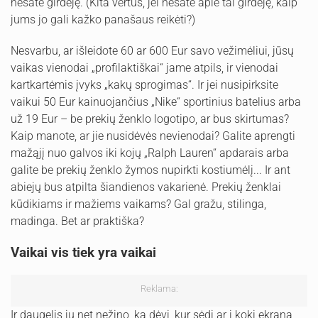
nesate girdėję. (Kita vertus, jei nesate apie tai girdėję, kaip
jums jo gali kažko panašaus reikėti?)
Nesvarbu, ar išleidote 60 ar 600 Eur savo vežimėliui, jūsų
vaikas vienodai „profilaktiškai“ jame atpils, ir vienodai
kartkartėmis įvyks „kakų sprogimas“. Ir jei nusipirksite
vaikui 50 Eur kainuojančius „Nike“ sportinius batelius arba
už 19 Eur – be prekių ženklo logotipo, ar bus skirtumas?
Kaip manote, ar jie nusidėvės nevienodai? Galite aprengti
mažąjį nuo galvos iki kojų „Ralph Lauren“ apdarais arba
galite be prekių ženklo žymos nupirkti kostiumėlį... Ir ant
abiejų bus atpilta šiandienos vakarienė. Prekių ženklai
kūdikiams ir mažiems vaikams? Gal gražu, stilinga,
madinga. Bet ar praktiška?
Vaikai vis tiek yra vaikai
Reklama:
Ir daugelis jų net nežino, ką dėvi, kur sėdi ar į kokį ekraną