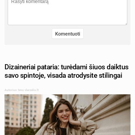
Dizaineriai pataria: turėdami šiuos daiktus
savo spintoje, visada atrodysite stilingai
Autorius: tevu-darzelis.lt