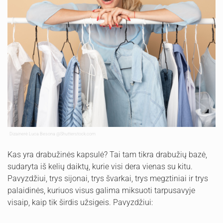
Dizainerė Luca Besona
@Shutterstock.com
Kas yra drabužinės kapsulė? Tai tam tikra drabužių bazė,
sudaryta iš kelių daiktų, kurie visi dera vienas su kitu.
Pavyzdžiui, trys sijonai, trys švarkai, trys megztiniai ir trys
palaidinės, kuriuos visus galima miksuoti tarpusavyje
visaip, kaip tik širdis užsigeis. Pavyzdžiui: