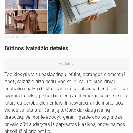
@Shutterstock.com
Būtinos įvaizdžio detalės
Reklama:
Tad kiek gi yra tų paslaptingų, būtinų aprangos elementų?
Anot įvaizdžio dizainerių, vos keliolika. Tai klasikiniai,
neutralių spalvų daiktai, parinkti pagal vieną bendrą ir labai
svarbią taisyklę: jie turi būti lengvai derinami su bet kokiais
kitais garderobo elementais. Ir nesvarbu, ar derinsite juos
vienus su kitais, ar šalia jų turėsite dar daug įvairių
drabužių. Jei norite atrodyti gerai – garderobo pagrindas
privalo būti sudarytas iš paprastos klasikos, priderinamos
absoliučiai prie bet ko.