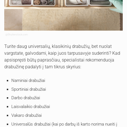
@Shutterstock.com
Turite daug universalių, klasikinių drabužių, bet nuolat
vargstate, galvodami, kaip juos tarpusavyje suderinti? Kad
apsispręsti būtų paprasčiau, specialistai rekomenduoja
drabužinę padalyti į tam tikrus skyrius:
Naminiai drabužiai
Sportiniai drabužiai
Darbo drabužiai
Laisvalaikio drabužiai
Vakaro drabužiai
Universalūs drabužiai (kai po darbų iš karto norima nueiti į