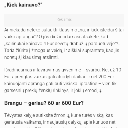
„Kiek kainavo?“
Reklama:
Ar niekada neteko sulaukti klausimo „na, ir kiek išleidai šitai
vaiko aprangai“? O jūs didžiuodamasi atsakėte, kad
„kailinukai kainavo 4 Eur dėvėtų drabužių parduotuvėje“?..
Tada žiūrite į žmogaus veidą, ir aiškiai suprantate, kad jis
norėtų šį klausimą atsiimti.
Išradingumas ir laviravimas gyvenime – svarbu. Net už 10
Eur aprengtas vaikas gali atrodyti dailiai. Ir net 200 Eur
kainuojanti apranga gali būti visiškai įprastinė – vien tik
garsesnių prekių ženklų rinkinys, ir jokių emocijų.
Brangu – geriau? 60 ar 600 Eur?
Tėvystės kelyje sutiksite žmonių, kurie turės viską, kas
geriausia vaikams, ir naujausių dalykų, apie kuriuos net