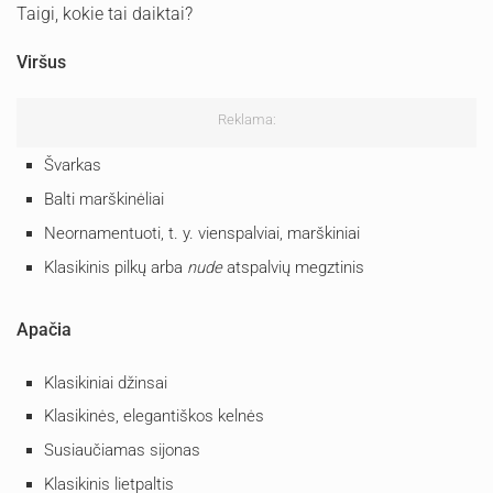
Taigi, kokie tai daiktai?
Viršus
Reklama:
Švarkas
Balti marškinėliai
Neornamentuoti, t. y. vienspalviai, marškiniai
Klasikinis pilkų arba
nude
atspalvių megztinis
Apačia
Klasikiniai džinsai
Klasikinės, elegantiškos kelnės
Susiaučiamas sijonas
Klasikinis lietpaltis