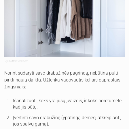
@Shutterstock.com
Norint sudaryti savo drabužinės pagrindą, nebūtina pulti
pirkti naujų daiktų. Užtenka vadovautis keliais paprastais
žingsniais:
Išanalizuoti, koks yra jūsų įvaizdis, ir koks norėtumėte,
kad jis būtų.
Įvertinti savo drabužinę (ypatingą dėmesį atkreipiant į
jos spalvų gamą).