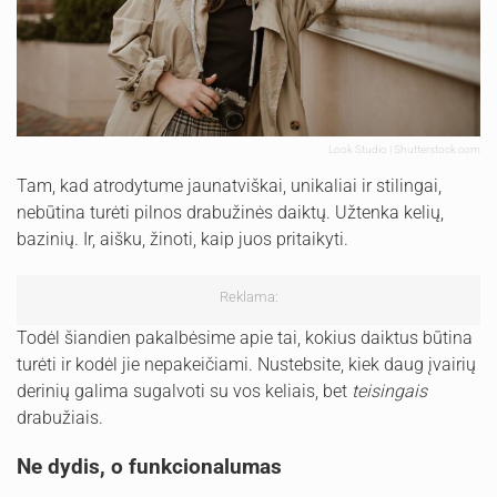
Look Studio | Shutterstock.com
Tam, kad atrodytume jaunatviškai, unikaliai ir stilingai,
nebūtina turėti pilnos drabužinės daiktų. Užtenka kelių,
bazinių. Ir, aišku, žinoti, kaip juos pritaikyti.
Reklama:
Todėl šiandien pakalbėsime apie tai, kokius daiktus būtina
turėti ir kodėl jie nepakeičiami. Nustebsite, kiek daug įvairių
derinių galima sugalvoti su vos keliais, bet
teisingais
drabužiais.
Ne dydis, o funkcionalumas