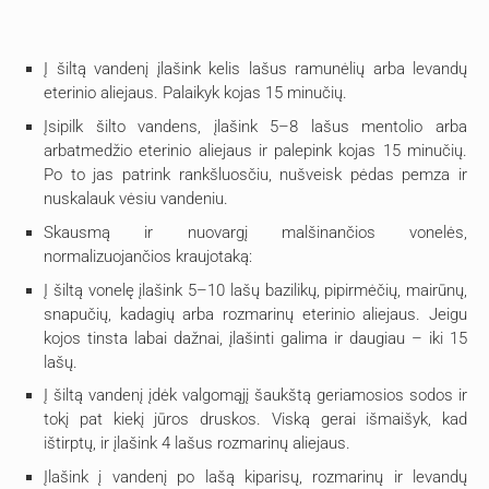
Į šiltą vandenį įlašink kelis lašus ramunėlių arba levandų
eterinio aliejaus. Palaikyk kojas 15 minučių.
Įsipilk šilto vandens, įlašink 5–8 lašus mentolio arba
arbatmedžio eterinio aliejaus ir palepink kojas 15 minučių.
Po to jas patrink rankšluosčiu, nušveisk pėdas pemza ir
nuskalauk vėsiu vandeniu.
Skausmą ir nuovargį malšinančios vonelės,
normalizuojančios kraujotaką:
Į šiltą vonelę įlašink 5–10 lašų bazilikų, pipirmėčių, mairūnų,
snapučių, kadagių arba rozmarinų eterinio aliejaus. Jeigu
kojos tinsta labai dažnai, įlašinti galima ir daugiau – iki 15
lašų.
Į šiltą vandenį įdėk valgomąjį šaukštą geriamosios sodos ir
tokį pat kiekį jūros druskos. Viską gerai išmaišyk, kad
ištirptų, ir įlašink 4 lašus rozmarinų aliejaus.
Įlašink į vandenį po lašą kiparisų, rozmarinų ir levandų