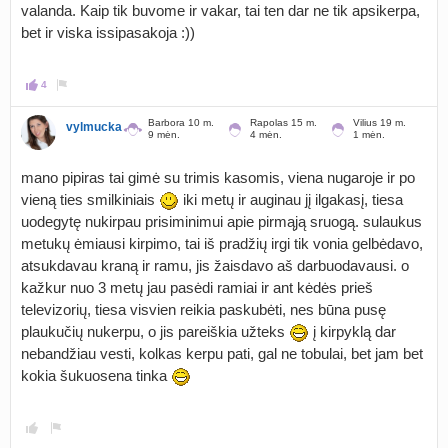
valanda. Kaip tik buvome ir vakar, tai ten dar ne tik apsikerpa,
bet ir viska issipasakoja :))
4
Barbora 10 m.
Rapolas 15 m.
Vilius 19 m.
vylmucka
9 mėn.
4 mėn.
1 mėn.
mano pipiras tai gimė su trimis kasomis, viena nugaroje ir po
vieną ties smilkiniais
iki metų ir auginau jį ilgakasį, tiesa
uodegytę nukirpau prisiminimui apie pirmąją sruogą. sulaukus
metukų ėmiausi kirpimo, tai iš pradžių irgi tik vonia gelbėdavo,
atsukdavau kraną ir ramu, jis žaisdavo aš darbuodavausi. o
kažkur nuo 3 metų jau pasėdi ramiai ir ant kėdės prieš
televizorių, tiesa visvien reikia paskubėti, nes būna pusę
plaukučių nukerpu, o jis pareiškia užteks
į kirpyklą dar
nebandžiau vesti, kolkas kerpu pati, gal ne tobulai, bet jam bet
kokia šukuosena tinka