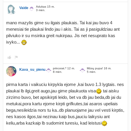
Adukas 15 m.
Vaide
3 mėn.
mano mazylis gime su ilgais plaukais. Tai kai jau buvo 4
menesiai tie plaukai lindo jau i akis. Tai as ji pasiguldziau ant
pilviuko ir su msinka greit nukirpau. Jis net nesuprato kas
ivyko...
princesė;* 12 m.
Mūsų pupa! 16 m.
Kava_su_pienu
8 mėn.
5 mėn.
pirma karta i vaikuciu kirpykla ejome ,kai buvo 1.3 lygtais. nes
plaukai lb ilgi,greit augo,jau gime plaukuota visa
tai aisku
zirzimo buvo, bet apsikirpti leido, bet va db jau beda,db jai du
metukai,pora kartu ejome kirpti grifkutes,tai asaros upeliais
bega,nesileidzia nors tu ka..db planuojame jau vel vesti kirptis,
nes kasos ilgos,tai nezinau kaip bus,jauciu laikysiu ant
keliu,arba kazkaip lb sudomint turesiu, kad leistusi