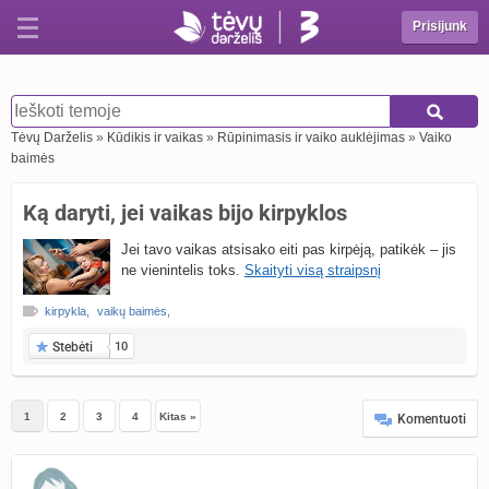
Prisijunk
Tėvų Darželis
»
Kūdikis ir vaikas
»
Rūpinimasis ir vaiko auklėjimas
»
Vaiko
baimės
Ką daryti, jei vaikas bijo kirpyklos
Jei tavo vaikas atsisako eiti pas kirpėją, patikėk – jis
ne vienintelis toks.
Skaityti visą straipsnį
kirpykla
,
vaikų baimės
,
Stebėti
10
1
2
3
4
Kitas »
Komentuoti