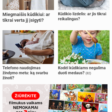
Kūdikio lizdelis: ar jis tikrai
Miegmaišis kūdikiui: ar
reikalingas?
tikrai verta jį įsigyti?
Telefono naudojimas
Kodėl kūdikiams negalima
žindymo metu: ką svarbu
duoti medaus?
(82)
žinoti?