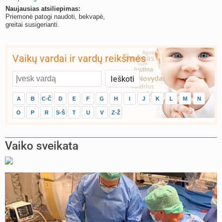
Naujausias atsiliepimas:
Priemonė patogi naudoti, bekvapė,
greitai susigerianti.
Vaikų vardai ir vardų reikšmės
A
B
C-Č
D
E
F
G
H
I
J
K
L
M
N
O
P
R
S-Š
T
U
V
Z-Ž
Vaiko sveikata