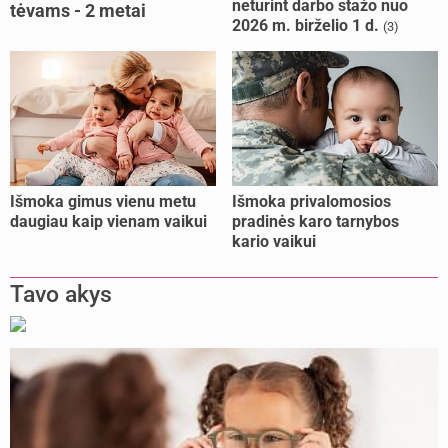
neturint darbo stažo nuo
tėvams - 2 metai
2026 m. birželio 1 d.
(3)
kalėjimo
Išmoka gimus vienu metu
Išmoka privalomosios
daugiau kaip vienam vaikui
pradinės karo tarnybos
kario vaikui
Tavo akys