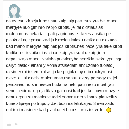
na as esu kirpeja ir nezinau kaip taip pas mus yra bet mano
mergyte nuo gimimo nebijo kirptis,,jei tai didziausias
malonumas nekarta ir pati pagriebusi zirkeles apsikarpe
plaukucius,ir praso kad ja kirpciau istiesu netikejau niekada
kad mano mergyte taip nebijos kirptis,nes pacei yra teke kirpti
kudikelius ir vaikucius,zinau kaip yra sunku kaip jiem
nepatinka,o manoji visiska priesingybe nereikia nieko ypatingo
daryti tiesiok einam y vonia atsisedam ant uzdaro tuoleto ji
uzsimerkai ir sedi kol as ja kerpu,jokiu pykciu raukymusi
nieko jei tai didelis malonumas,manau jok sy pomegy as jei
perdaviau nors ir nescia budama nekirpau nieko ir pati jau
senei nedirbu kirpeja,tik va gailiuosi kad jos kol buvo mazyte
nenukirpau su masinele todel dabar turim silpnus plaukelius
kurie stipreja po truputy,,bet busima leliuka jau 3men zadu
nukirpti masinele kad plaukucei butu stiprus ir sveiki,