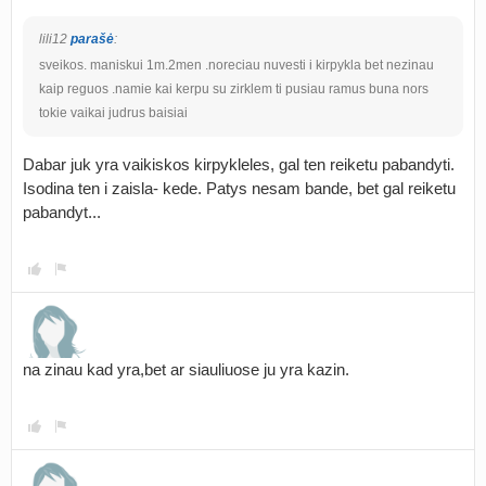
lili12
parašė
:
sveikos. maniskui 1m.2men .noreciau nuvesti i kirpykla bet nezinau
kaip reguos .namie kai kerpu su zirklem ti pusiau ramus buna nors
tokie vaikai judrus baisiai
Dabar juk yra vaikiskos kirpykleles, gal ten reiketu pabandyti.
Isodina ten i zaisla- kede. Patys nesam bande, bet gal reiketu
pabandyt...
na zinau kad yra,bet ar siauliuose ju yra kazin.