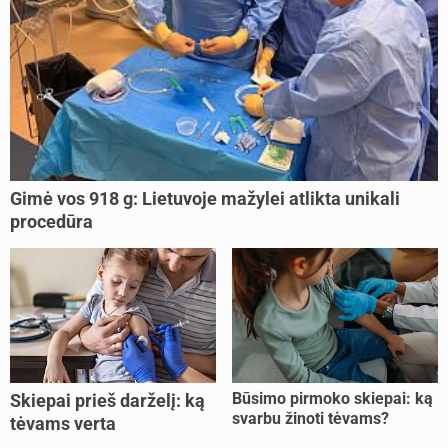
Gimė vos 918 g: Lietuvoje mažylei atlikta unikali
procedūra
Būsimo pirmoko skiepai: ką
Skiepai prieš darželį: ką
svarbu žinoti tėvams?
tėvams verta
pasitikrinti?