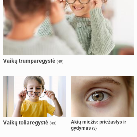
Vaikų trumparegystė
(49)
Akių miežis: priežastys ir
Vaikų toliaregystė
(43)
gydymas
(3)