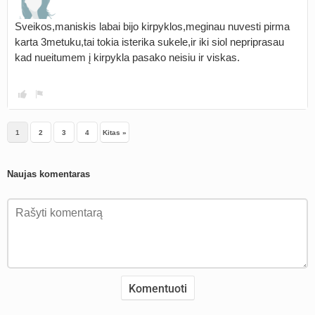
Sveikos,maniskis labai bijo kirpyklos,meginau nuvesti pirma
karta 3metuku,tai tokia isterika sukele,ir iki siol nepriprasau
kad nueitumem į kirpykla pasako neisiu ir viskas.
1
2
3
4
Kitas »
Naujas komentaras