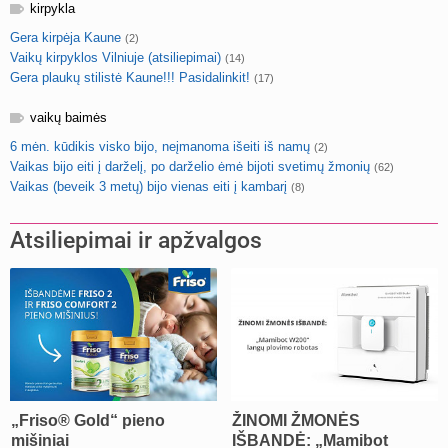
kirpykla
Gera kirpėja Kaune
(2)
Vaikų kirpyklos Vilniuje (atsiliepimai)
(14)
Gera plaukų stilistė Kaune!!! Pasidalinkit!
(17)
vaikų baimės
6 mėn. kūdikis visko bijo, neįmanoma išeiti iš namų
(2)
Vaikas bijo eiti į darželį, po darželio ėmė bijoti svetimų žmonių
(62)
Vaikas (beveik 3 metų) bijo vienas eiti į kambarį
(8)
Atsiliepimai ir apžvalgos
„Friso® Gold“ pieno
ŽINOMI ŽMONĖS
mišiniai
IŠBANDĖ: „Mamibot