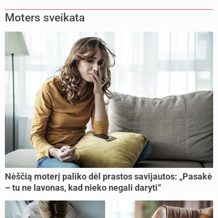
buvome praradę viltį“
Moters sveikata
Nėščią moterį paliko dėl prastos savijautos: „Pasakė
– tu ne lavonas, kad nieko negali daryti“