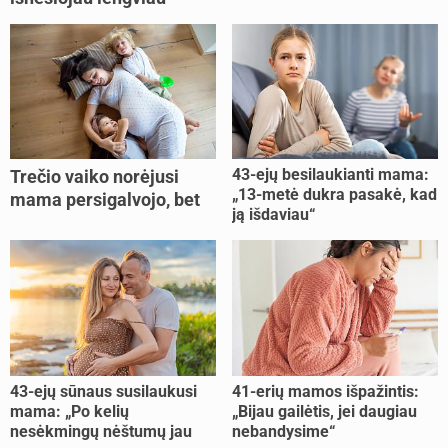
43-ejų besilaukianti mama:
Trečio vaiko norėjusi
„13-metė dukra pasakė, kad
mama persigalvojo, bet
ją išdaviau“
buvo per vėlu: „Dabar esu
šoke“
43-ejų sūnaus susilaukusi
41-erių mamos išpažintis:
mama: „Po kelių
„Bijau gailėtis, jei daugiau
nesėkmingų nėštumų jau
nebandysime“