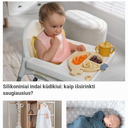
Silikoniniai indai kūdikiui: kaip išsirinkti
saugiausius?