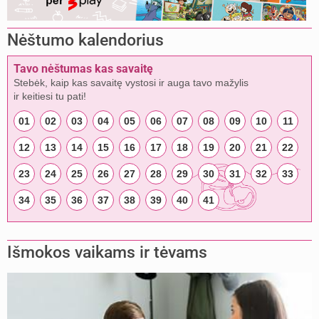
Nėštumo kalendorius
Tavo nėštumas kas savaitę
Stebėk, kaip kas savaitę vystosi ir auga tavo mažylis
ir keitiesi tu pati!
01
02
03
04
05
06
07
08
09
10
11
12
13
14
15
16
17
18
19
20
21
22
23
24
25
26
27
28
29
30
31
32
33
34
35
36
37
38
39
40
41
Išmokos vaikams ir tėvams