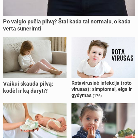
Po valgio pučia pilvą? Štai kada tai normalu, o kada
verta sunerimti
Rotavirusinė infekcija (roto
Vaikui skauda pilvą:
virusas): simptomai, eiga ir
kodėl ir ką daryti?
gydymas
(176)