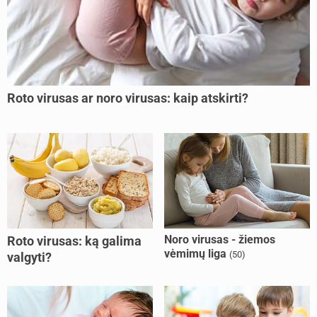
Roto virusas ar noro virusas: kaip atskirti?
Noro virusas - žiemos
Roto virusas: ką galima
vėmimų liga
(50)
valgyti?