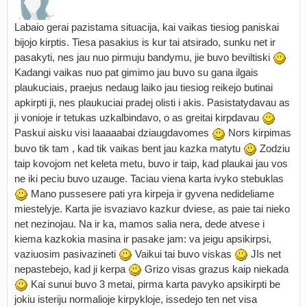
Labaio gerai pazistama situacija, kai vaikas tiesiog paniskai
bijojo kirptis. Tiesa pasakius is kur tai atsirado, sunku net ir
pasakyti, nes jau nuo pirmuju bandymu, jie buvo beviltiski
Kadangi vaikas nuo pat gimimo jau buvo su gana ilgais
plaukuciais, praejus nedaug laiko jau tiesiog reikejo butinai
apkirpti ji, nes plaukuciai pradej olisti i akis. Pasistatydavau as
ji vonioje ir tetukas uzkalbindavo, o as greitai kirpdavau
Paskui aisku visi laaaaabai dziaugdavomes
Nors kirpimas
buvo tik tam , kad tik vaikas bent jau kazka matytu
Zodziu
taip kovojom net keleta metu, buvo ir taip, kad plaukai jau vos
ne iki peciu buvo uzauge. Taciau viena karta ivyko stebuklas
Mano pussesere pati yra kirpeja ir gyvena nedideliame
miestelyje. Karta jie isvaziavo kazkur dviese, as paie tai nieko
net nezinojau. Na ir ka, mamos salia nera, dede atvese i
kiema kazkokia masina ir pasake jam: va jeigu apsikirpsi,
vaziuosim pasivazineti
Vaikui tai buvo viskas
JIs net
nepastebejo, kad ji kerpa
Grizo visas grazus kaip niekada
Kai sunui buvo 3 metai, pirma karta pavyko apsikirpti be
jokiu isteriju normalioje kirpykloje, issedejo ten net visa