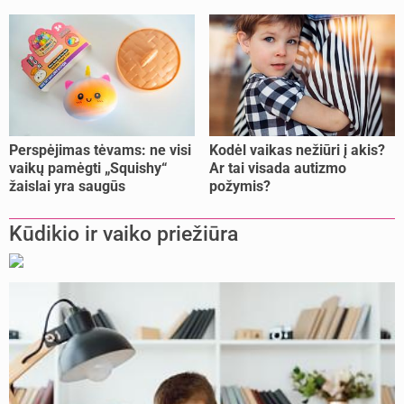
Perspėjimas tėvams: ne visi
Kodėl vaikas nežiūri į akis?
vaikų pamėgti „Squishy“
Ar tai visada autizmo
žaislai yra saugūs
požymis?
Kūdikio ir vaiko priežiūra