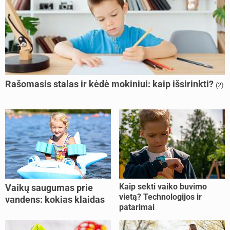
Rašomasis stalas ir kėdė mokiniui: kaip išsirinkti?
(2)
Kaip sekti vaiko buvimo
Vaikų saugumas prie
vietą? Technologijos ir
vandens: kokias klaidas
patarimai
dažniausiai daro tėvai?