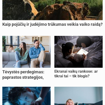
Kaip pojūčių ir judėjimo trūkumas veikia vaiko raidą?
Ekranai vaikų rankose: ar
Tėvystės perdegimas:
tikrai tai – tik blogis?
paprastos strategijos,
padedančios atgauti
jėgas