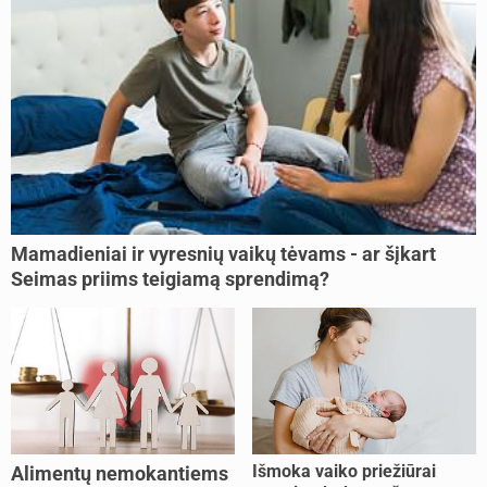
Mamadieniai ir vyresnių vaikų tėvams - ar šįkart
Seimas priims teigiamą sprendimą?
Išmoka vaiko priežiūrai
Alimentų nemokantiems