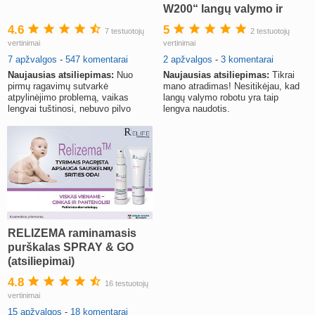
W200“ langų valymo ir
siurbimo robotas
4.6
5
7 testuotojų
2 testuotojų
vertinimai
vertinimai
7 apžvalgos
-
547 komentarai
2 apžvalgos
-
3 komentarai
Naujausias atsiliepimas:
Nuo
Naujausias atsiliepimas:
Tikrai
pirmų ragavimų sutvarkė
mano atradimas! Nesitikėjau, kad
atpylinėjimo problemą, vaikas
langų valymo robotu yra taip
lengvai tuštinosi, nebuvo pilvo
lengva naudotis.
pūtimo, buvo aktyvus ir laimingas.
RELIZEMA raminamasis
purškalas SPRAY & GO
(atsiliepimai)
4.8
16 testuotojų
vertinimai
15 apžvalgos
-
18 komentarai