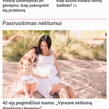
Vidurių užkietėjimas po
Kaip dažnai kūdikis turėtų
gimdymo: kaip palengvinti
tuštintis?
(9)
šią problemą
Pasiruošimas nėštumui
42-ejų pagimdžiusi mama: „Vyresnė nėštumą
išnešiojau lengviau“