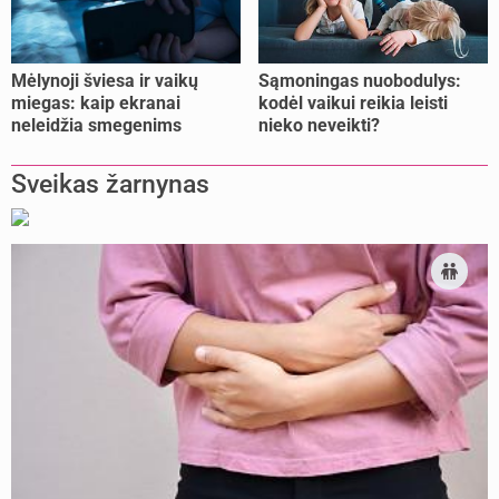
Mėlynoji šviesa ir vaikų
Sąmoningas nuobodulys:
miegas: kaip ekranai
kodėl vaikui reikia leisti
neleidžia smegenims
nieko neveikti?
pailsėti?
Sveikas žarnynas