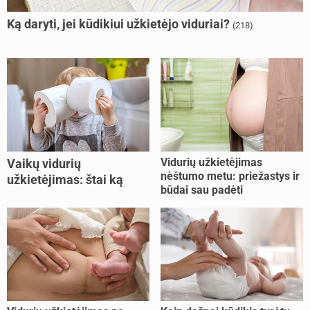
Ką daryti, jei kūdikiui užkietėjo viduriai?
(218)
Vidurių užkietėjimas
Vaikų vidurių
nėštumo metu: priežastys ir
užkietėjimas: štai ką
būdai sau padėti
daryti