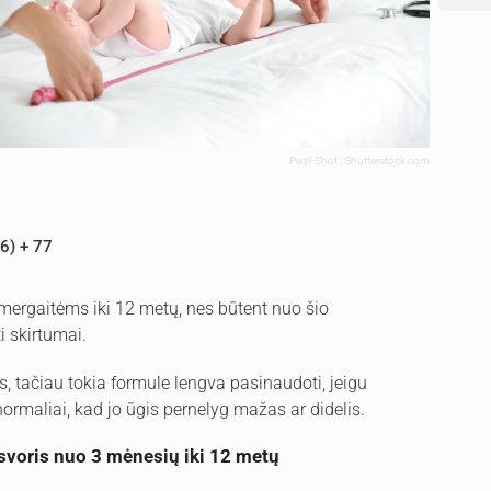
Pixel-Shot | Shutterstock.com
6) + 77
 mergaitėms iki 12 metų, nes būtent nuo šio
i skirtumai.
, tačiau tokia formule lengva pasinaudoti, jeigu
normaliai, kad jo ūgis pernelyg mažas ar didelis.
 svoris nuo 3 mėnesių iki 12 metų