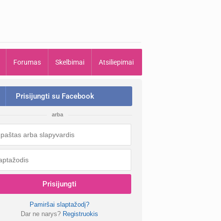
Forumas
Skelbimai
Atsiliepimai
Prisijungti su Facebook
arba
Prisijungti
Pamiršai slaptažodį?
Dar ne narys?
Registruokis