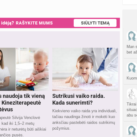
Man sa
bet aš
Kuom 
s naudoja tik vieną
Sutrikusi vaiko raida.
 Kineziterapeutė
Kada sunerimti?
Tikrai
 tėvus
situac
Kiekvieno vaiko raida yra individuali,
abu s
tačiau naudinga žinoti ir mokėti kuo
apeutė Silvija Venclovė
anksčiau pastebėti raidos sutrikimų
 kad iki 1,5–2 metų
požymius.
ėra ir neturėtų būti aiškiai
ančios pusės.