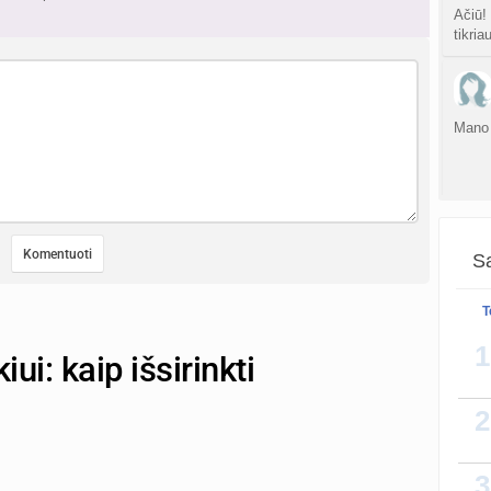
Ačiū!
tikria
Mano 
Sa
T
NAD+ 
1
iui: kaip išsirinkti
recept
NMN y
2
3