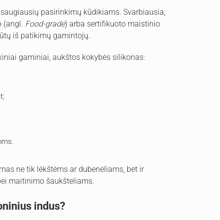
u saugiausių pasirinkimų kūdikiams. Svarbiausia,
o (angl.
Food-grade
) arba sertifikuoto maistinio
būtų iš patikimų gamintojų.
ikiniai gaminiai, aukštos kokybės silikonas:
t;
noms.
mas ne tik lėkštėms ar dubenėliams, bet ir
ei maitinimo šaukšteliams.
oninius indus?