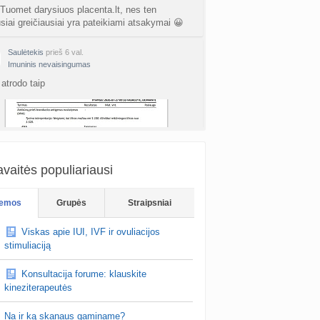
 Tuomet darysiuos placenta.lt, nes ten
usiai greičiausiai yra pateikiami atsakymai 😀
Saulėtekis
prieš 6 val.
Imuninis nevaisingumas
atrodo taip
vaitės populiariausi
The Sea
prieš 6 val.
emos
Grupės
Straipsniai
Nėštumas po pagalbinio apvaisinimo
su glutatijonu man buvo skirta lašinė, tai reikia
Viskas apie IUI, IVF ir ovuliacijos
o/skyrimo ir susilašinate bet kurioje klinikoje, o
stimuliaciją
ra LT vaistinėse 😀
Konsultacija forume: klauskite
kineziterapeutės
Na ir ką skanaus gaminame?