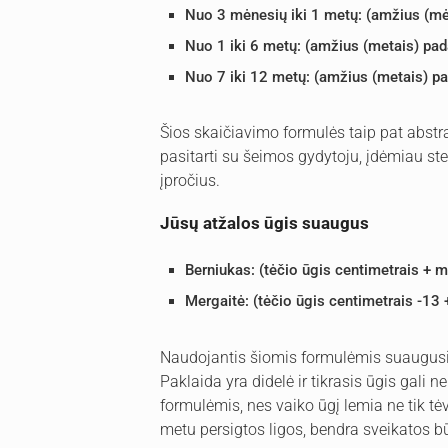
Nuo 3 mėnesių iki 1 metų: (amžius (mėne
Nuo 1 iki 6 metų: (amžius (metais) pada
Nuo 7 iki 12 metų: (amžius (metais) pada
Šios skaičiavimo formulės taip pat abstrak
pasitarti su šeimos gydytoju, įdėmiau ste
įpročius.
Jūsų atžalos ūgis suaugus
Berniukas: (tėčio ūgis centimetrais + m
Mergaitė: (tėčio ūgis centimetrais -13 
Naudojantis šiomis formulėmis suaugusi
Paklaida yra didelė ir tikrasis ūgis gali 
formulėmis, nes vaiko ūgį lemia ne tik tė
metu persigtos ligos, bendra sveikatos būkl