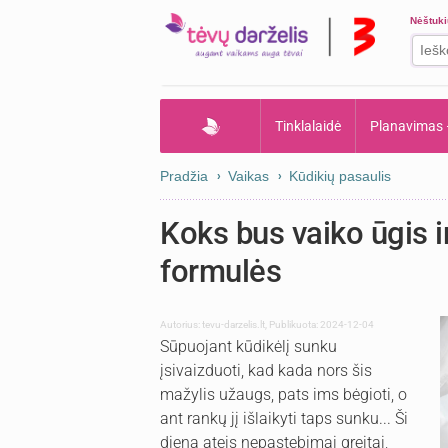
Nėštuk
Tinklalaidė
Planavimas
Pradžia
Vaikas
Kūdikių pasaulis
Koks bus vaiko ūgis i
formulės
Autorius:
tevu-darzelis.lt
,
Publikuota: 2024-12-04
Sūpuojant kūdikėlį sunku
įsivaizduoti, kad kada nors šis
mažylis užaugs, pats ims bėgioti, o
ant rankų jį išlaikyti taps sunku... Ši
diena ateis nepastebimai greitai,