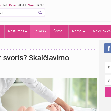
ių:
949
Mamų:
28.501
Narių:
66.732
Nėštumas
Vaikas
Šeima
Namai
Skaičiuoklės
r svoris? Skaičiavimo