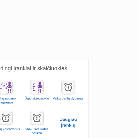
ingi įrankiai ir skaičiuoklės
ikų augimo
Ūgio skaičiuoklė
Vaikų dantų dygimas
iagramos
Daugiau
įrankių
ų kalendorius
Vaikų sveikatos
patikra