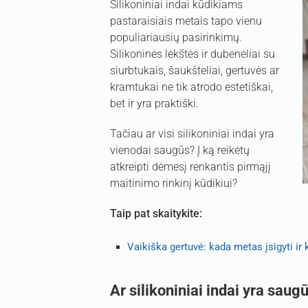
Silikoniniai indai kūdikiams
pastaraisiais metais tapo vienu
populiariausių pasirinkimų.
Silikoninės lėkštės ir dubenėliai su
siurbtukais, šaukšteliai, gertuvės ar
kramtukai ne tik atrodo estetiškai,
bet ir yra praktiški.
Tačiau ar visi silikoniniai indai yra
vienodai saugūs? Į ką reikėtų
atkreipti dėmesį renkantis pirmąjį
maitinimo rinkinį kūdikiui?
Taip pat skaitykite:
Vaikiška gertuvė: kada metas įsigyti ir k
Ar silikoniniai indai yra sau