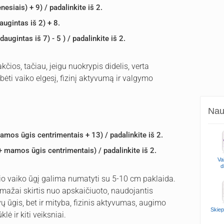
siais) + 9) / padalinkite iš 2.
ugintas iš 2) + 8.
ugintas iš 7) - 5 ) / padalinkite iš 2.
čios, tačiau, jeigu nuokrypis didelis, verta
bėti vaiko elgesį, fizinį aktyvumą ir valgymo
Naud
amos ūgis centrimentais + 13) / padalinkite iš 2.
+ mamos ūgis centrimentais) / padalinkite iš 2.
Va
d
o vaiko ūgį galima numatyti su 5-10 cm paklaida.
nemažai skirtis nuo apskaičiuoto, naudojantis
vų ūgis, bet ir mityba, fizinis aktyvumas, augimo
Skiep
ė ir kiti veiksniai.