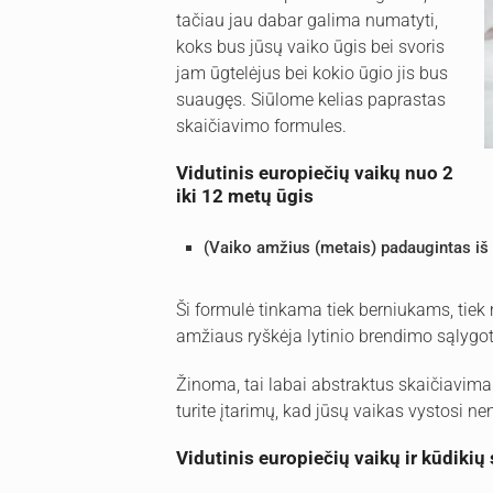
tačiau jau dabar galima numatyti,
koks bus jūsų vaiko ūgis bei svoris
jam ūgtelėjus bei kokio ūgio jis bus
suaugęs. Siūlome kelias paprastas
skaičiavimo formules.
Vidutinis europiečių vaikų nuo 2
iki 12 metų ūgis
(Vaiko amžius (metais) padaugintas iš 
Ši formulė tinkama tiek berniukams, tiek
amžiaus ryškėja lytinio brendimo sąlygot
Žinoma, tai labai abstraktus skaičiavimas
turite įtarimų, kad jūsų vaikas vystosi ne
Vidutinis europiečių vaikų ir kūdikių