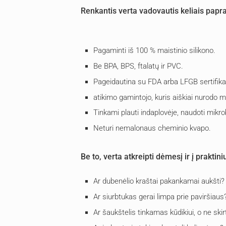
Renkantis verta vadovautis keliais papras
Pagaminti iš 100 % maistinio silikono.
Be BPA, BPS, ftalatų ir PVC.
Pageidautina su FDA arba LFGB sertifika
atikimo gamintojo, kuris aiškiai nurodo 
Tinkami plauti indaplovėje, naudoti mikrob
Neturi nemalonaus cheminio kvapo.
Be to, verta atkreipti dėmesį ir į praktin
Ar dubenėlio kraštai pakankamai aukšti
Ar siurbtukas gerai limpa prie paviršiau
Ar šaukštelis tinkamas kūdikiui, o ne sk