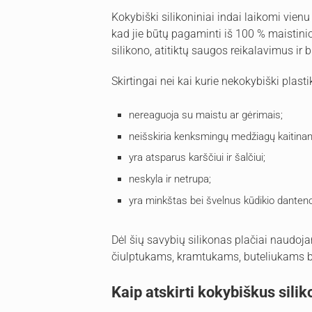
Kokybiški silikoniniai indai laikomi vien
kad jie būtų pagaminti iš 100 % maistini
silikono, atitiktų saugos reikalavimus ir 
Skirtingai nei kai kurie nekokybiški plast
nereaguoja su maistu ar gėrimais;
neišskiria kenksmingų medžiagų kaitinan
yra atsparus karščiui ir šalčiui;
neskyla ir netrupa;
yra minkštas bei švelnus kūdikio dante
Dėl šių savybių silikonas plačiai naudoja
čiulptukams, kramtukams, buteliukams b
Kaip atskirti kokybiškus silik