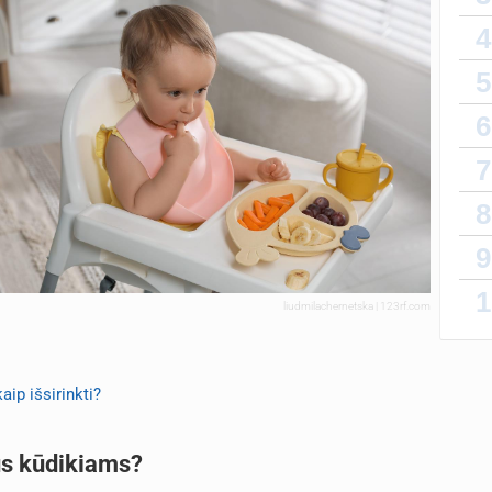
4
5
6
7
8
9
1
liudmilachernetska | 123rf.com
aip išsirinkti?
gūs kūdikiams?