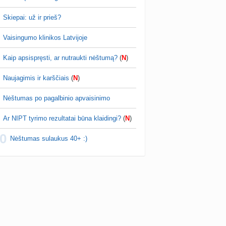
Skiepai: už ir prieš?
Vaisingumo klinikos Latvijoje
Kaip apsispręsti, ar nutraukti nėštumą?
(
N
)
Naujagimis ir karščiais
(
N
)
Nėštumas po pagalbinio apvaisinimo
Ar NIPT tyrimo rezultatai būna klaidingi?
(
N
)
0
Nėštumas sulaukus 40+ :)