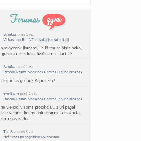
Simukas
prieš 1 val.
Viskas apie IUI, IVF ir ovuliacijos stimuliaciją
ke gyvenk įlprastai, jis iš ten neiškris sako,
 galvoju reikia labai fiziškai nesiduot 🙂
Simukas
prieš 1 val.
Reprodukcinės Medicinos Centras (Kauno klinikos)
blokuotas geriau? Ką reiskia?
ewellinutte
prieš 1 val.
Reprodukcinės Medicinos Centras (Kauno klinikos)
 ne vienodi visoms protokolai.. ziuri pagal
ija ir vertina, bet as pati pasirinkau blokuota
ekmingus kartus
The Sea
prieš 6 val.
Nėštumas po pagalbinio apvaisinimo