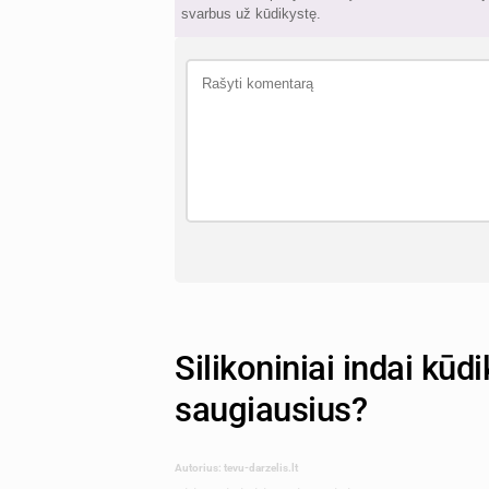
svarbus už kūdikystę.
Silikoniniai indai kūdik
saugiausius?
Autorius: tevu-darzelis.lt