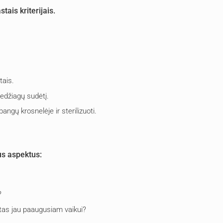
tais kriterijais.
tais.
medžiagų sudėtį.
angų krosnelėje ir sterilizuoti.
ius aspektus:
?
s?
irtas jau paaugusiam vaikui?