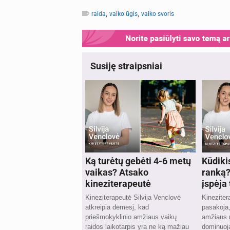
,
,
raida
vaiko ūgis
vaiko svoris
Susiję straipsniai
Ką turėtų gebėti 4-6 metų
Kūdiki
vaikas? Atsako
ranką?
kineziterapeutė
įspėja
Kineziterapeutė Silvija Venclovė
Kineziter
atkreipia dėmesį, kad
pasakoja,
priešmokyklinio amžiaus vaikų
amžiaus n
raidos laikotarpis yra ne ką mažiau
dominuoj