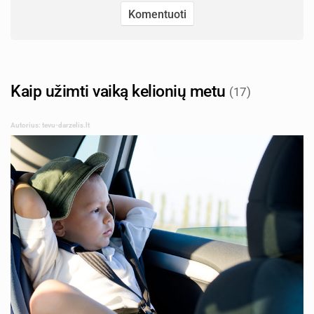
Kaip užimti vaiką kelionių metu
(17)
Autorius: tevu-darzelis.lt