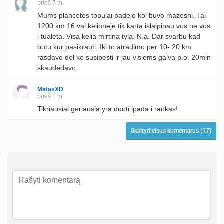
prieš 7 m.
Mums plancetes tobulai padejo kol buvo mazesni. Tai
1200 km 16 val kelioneje tik karta islaipinau vos ne vos
i tualeta. Visa kelia mirtina tyla. N.a. Dar svarbu kad
butu kur pasikrauti. Iki to atradimo per 10- 20 km
rasdavo del ko susipesti ir jau visiems galva p.o. 20min
skaudedavo.
MatasXD
prieš 1 m.
Tikriausiai geriausia yra duoti ipada i rankas!
Skaityti visus komentarus (17)