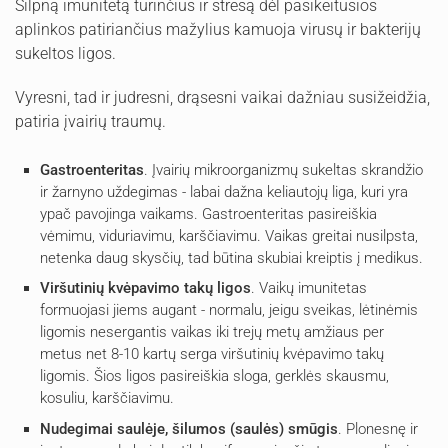
Silpną imunitetą turinčius ir stresą dėl pasikeitusios
aplinkos patiriančius mažylius kamuoja virusų ir bakterijų
sukeltos ligos.
Vyresni, tad ir judresni, drąsesni vaikai dažniau susižeidžia,
patiria įvairių traumų.
Gastroenteritas
. Įvairių mikroorganizmų sukeltas skrandžio
ir žarnyno uždegimas - labai dažna keliautojų liga, kuri yra
ypač pavojinga vaikams. Gastroenteritas pasireiškia
vėmimu, viduriavimu, karščiavimu. Vaikas greitai nusilpsta,
netenka daug skysčių, tad būtina skubiai kreiptis į medikus.
Viršutinių kvėpavimo takų ligos
. Vaikų imunitetas
formuojasi jiems augant - normalu, jeigu sveikas, lėtinėmis
ligomis nesergantis vaikas iki trejų metų amžiaus per
metus net 8-10 kartų serga viršutinių kvėpavimo takų
ligomis. Šios ligos pasireiškia sloga, gerklės skausmu,
kosuliu, karščiavimu.
Nudegimai saulėje, šilumos (saulės) smūgis
. Plonesnę ir