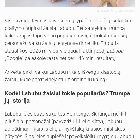
aniejasin | Shutterstock.com
Vis dažniau tėvai iš savo atžalų, ypač mergaičių, sulaukia
prašymo nupirkti žaislą Labubu. Per santykinai trumpą
laikotarpį jis tapo vienu populiariausių ir trokštamiausių
personažų vaikų žaislų lentynose (ir ne tik). Truputis
statistikos: 2025 m. viduryje pagal raktinį žodį
Labubu
„Google“ paieškoje rasta net per 146 mln. rezultatų.
Ar verta pirkti vaikui Labubu ir kaip išvengti klastočių –
žaislų, kurie pardavinėjami už originalių kainą?
Kodėl Labubu žaislai tokie populiarūs? Trumpa
jų istorija
Labubu lėlės buvo sukurtos Honkonge. Skirtingai nei kiti
pliušiniai personažai (pavyzdžiui, Hello Kitty), Labubu
apibūdinami kaip iš elfų ar nykštukų kilusios mistiškos
būtybės. Šias lėles nupiešė ir paveikslėlių knygą su Labubu