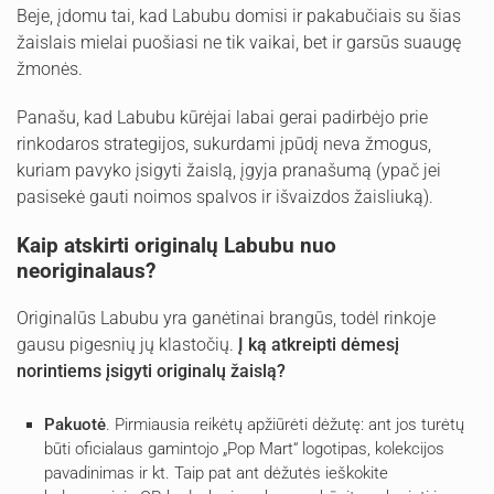
Beje, įdomu tai, kad Labubu domisi ir pakabučiais su šias
žaislais mielai puošiasi ne tik vaikai, bet ir garsūs suaugę
žmonės.
Panašu, kad Labubu kūrėjai labai gerai padirbėjo prie
rinkodaros strategijos, sukurdami įpūdį neva žmogus,
kuriam pavyko įsigyti žaislą, įgyja pranašumą (ypač jei
pasisekė gauti noimos spalvos ir išvaizdos žaisliuką).
Kaip atskirti originalų Labubu nuo
neoriginalaus?
Originalūs Labubu yra ganėtinai brangūs, todėl rinkoje
gausu pigesnių jų klastočių.
Į ką atkreipti dėmesį
norintiems įsigyti originalų žaislą?
Pakuotė
. Pirmiausia reikėtų apžiūrėti dėžutę: ant jos turėtų
būti oficialaus gamintojo „Pop Mart“ logotipas, kolekcijos
pavadinimas ir kt. Taip pat ant dėžutės ieškokite