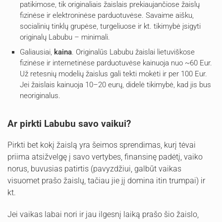
patikimose, tik originaliais žaislais prekiaujančiose žaislų
fizinėse ir elektroninėse parduotuvėse. Savaime aišku,
socialinių tinklų grupėse, turgeliuose ir kt. tikimybė įsigyti
originalų Labubu – minimali.
Galiausiai,
kaina
. Originalūs Labubu žaislai lietuviškose
fizinėse ir internetinėse parduotuvėse kainuoja nuo ~60 Eur.
Už retesnių modelių žaislus gali tekti mokėti ir per 100 Eur.
Jei žaislais kainuoja 10–20 eurų, didelė tikimybė, kad jis bus
neoriginalus.
Ar pirkti Labubu savo vaikui?
Pirkti bet kokį žaislą yra šeimos sprendimas, kurį tėvai
priima atsižvelgę į savo vertybes, finansinę padėtį, vaiko
norus, buvusias patirtis (pavyzdžiui, galbūt vaikas
visuomet prašo žaislų, tačiau jie jį domina itin trumpai) ir
kt.
Jei vaikas labai nori ir jau ilgesnį laiką prašo šio žaislo,