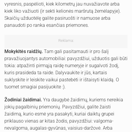
vyresnis, paspėlioti, kiek kilometrų jau nuvažiavote arba
kiek liko važiuoti (ir sekti kelionės maršrutą žemėlapyje).
Skaičių užduotėlę galite pasiruošti ir namuose arba
panaudoti po ranka esančias priemones.
Reklama:
Mokykitės raidžių.
Tam gali pasitarnauti ir pro šalį
pravažiuojantys automobiliai: pavyzdžiui, užduotis gali būti
tokia: atpažinti pirmąją raidę numeryje ir sugalvoti žodį,
kuris prasideda ta raide. Dalyvaukite ir jūs, kartais
suklyskite ir leiskite vaikui pastebėti ir ištaisyti klaidą. O
tuomet smagiai pasijuokite :).
Žodiniai žaidimai.
Yra daugybė žaidimų, kuriems nereikia
jokių pagalbinių priemonių. Pavyzdžiui, galite žaisti
žaidimą, kurio esmė yra pasakyti, kuriai daiktų grupei
priklauso vienas ar kitas žodis, pavyzdžiui: valgoma-
nevalgoma, augalas-gyvūnas, vaisius-daržovė. Arba