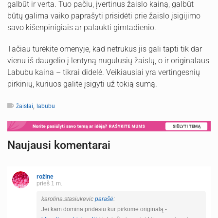
galbūt ir verta. Tuo pačiu, įvertinus žaislo kainą, galbūt
būtų galima vaiko paprašyti prisidėti prie žaislo įsigijimo
savo kišenpinigiais ar palaukti gimtadienio.
Tačiau turėkite omenyje, kad netrukus jis gali tapti tik dar
vienu iš daugelio į lentyną nugulusių žaislų, o ir originalaus
Labubu kaina – tikrai didelė. Veikiausiai yra vertingesnių
pirkinių, kuriuos galite įsigyti už tokią sumą.
,
žaislai
labubu
Naujausi komentarai
rožine
prieš 1 m.
karolina.stasiukevic
parašė
:
Jei kam domina pridėsiu kur pirkome originalą -