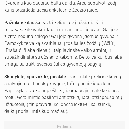
išvardinti kuo daugiau baltų daiktų. Arba sugalvoti žodį,
kuris prasideda trečia ankstesnio žodžio raide.
Pažinkite kitas šalis.
Jei keliaujate į užsienio šalį,
papasakokite vaikui, kuo ji skiriasi nuo Lietuvos. Gal joje
žiemą nebūna sniego? Gal joje gyvena įdomūs gyvūnai?
Pamokykite vaiką svarbiausių tos šalies žodžių ("Ačiū",
"Prašau", "Laba diena") - taip lavinsite vaiko atmintį ir
supažindinsite su užsienio kabomis. Be to, vaikui bus labai
smagu sulaukti svečios šalies gyventojų pagyrų!
Skaitykite, spalvokite, pieškite.
Pasiimkite į kelionę knygą,
spalvojimo ar lipdukų knygelę, tuščių popieriaus lapų.
Paprašykite vaiko nupiešti, ką įdomaus jis matė kelionės
metu. Gera mintis pasiimti ant atskirų lapų atsispausdintų
užduotėlių (itin pravartu kelionėse lėktuvu, kai sunkių
daiktų norisi imtis kuo mažiau).
Reklama: