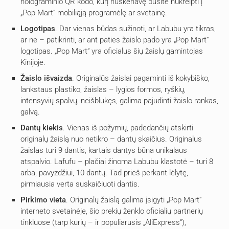
holograminio QR kodo, kurį nuskenavę būsite nukreipti į
„Pop Mart“ mobiliąją programėlę ar svetainę.
Logotipas
. Dar vienas būdas sužinoti, ar Labubu yra tikras,
ar ne – patikrinti, ar ant paties žaislo pado yra „Pop Mart“
logotipas. „Pop Mart“ yra oficialus šių žaislų gamintojas
Kinijoje.
Žaislo
išvaizda
. Originalūs žaislai pagaminti iš kokybiško,
lankstaus plastiko, žaislas – lygios formos, ryškių,
intensyvių spalvų, neišblukęs, galima pajudinti žaislo rankas,
galvą.
Dantų
kiekis
. Vienas iš požymių, padedančių atskirti
originalų žaislą nuo netikro – dantų skaičius. Originalus
žaislas turi 9 dantis, kartais dantys būna unikalaus
atspalvio. Lafufu – plačiai žinoma Labubu klastotė – turi 8
arba, pavyzdžiui, 10 dantų. Tad prieš perkant lėlytę,
pirmiausia verta suskaičiuoti dantis.
Pirkimo
vieta
. Originalų žaislą galima įsigyti „Pop Mart“
interneto svetainėje, šio prekių ženklo oficialių partnerių
tinkluose (tarp kurių – ir populiarusis „AliExpress“),