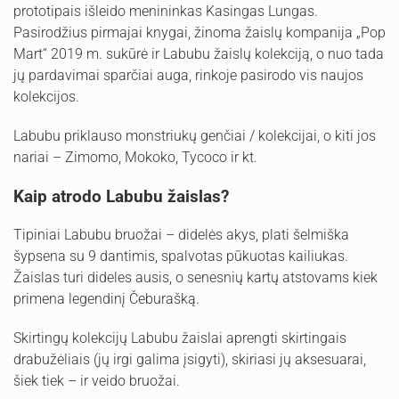
prototipais išleido menininkas Kasingas Lungas.
Pasirodžius pirmajai knygai, žinoma žaislų kompanija „Pop
Mart“ 2019 m. sukūrė ir Labubu žaislų kolekciją, o nuo tada
jų pardavimai sparčiai auga, rinkoje pasirodo vis naujos
kolekcijos.
Labubu priklauso monstriukų genčiai / kolekcijai, o kiti jos
nariai – Zimomo, Mokoko, Tycoco ir kt.
Kaip atrodo Labubu žaislas?
Tipiniai Labubu bruožai – didelės akys, plati šelmiška
šypsena su 9 dantimis, spalvotas pūkuotas kailiukas.
Žaislas turi dideles ausis, o senesnių kartų atstovams kiek
primena legendinį Čeburašką.
Skirtingų kolekcijų Labubu žaislai aprengti skirtingais
drabužėliais (jų irgi galima įsigyti), skiriasi jų aksesuarai,
šiek tiek – ir veido bruožai.