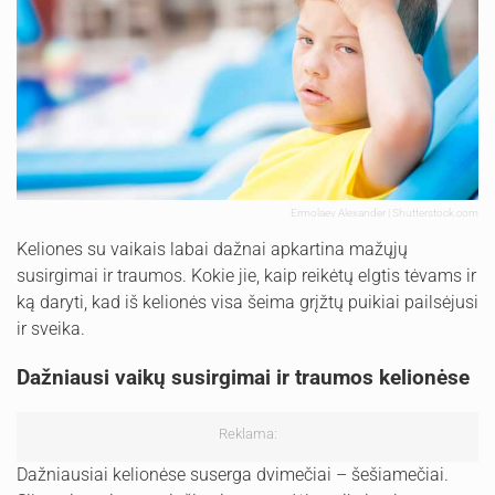
Ermolaev Alexander | Shutterstock.com
Keliones su vaikais labai dažnai apkartina mažųjų
susirgimai ir traumos. Kokie jie, kaip reikėtų elgtis tėvams ir
ką daryti, kad iš kelionės visa šeima grįžtų puikiai pailsėjusi
ir sveika.
Dažniausi vaikų susirgimai ir traumos kelionėse
Reklama:
Dažniausiai kelionėse suserga dvimečiai – šešiamečiai.