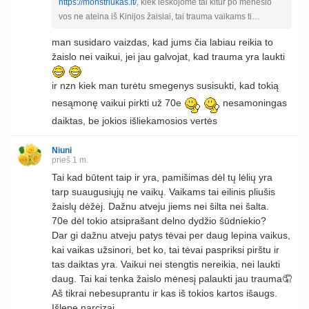
https://monstriukas.lt/
, kiek ieškojome tai kitur po mėnesio
vos ne ateina iš Kinijos žaislai, tai trauma vaikams ti…
man susidaro vaizdas, kad jums čia labiau reikia to
žaislo nei vaikui, jei jau galvojat, kad trauma yra laukti
ir nzn kiek man turėtu smegenys susisukti, kad tokią
nesąmonę vaikui pirkti už 70e
nesamoningas
daiktas, be jokios išliekamosios vertės
Niuni
prieš 1 m.
Tai kad būtent taip ir yra, pamišimas dėl tų lėlių yra
tarp suaugusiųjų ne vaikų. Vaikams tai eilinis pliušis
žaislų dėžėj. Dažnu atveju jiems nei šilta nei šalta.
70e dėl tokio atsiprašant delno dydžio šūdniekio?
Dar gi dažnu atveju patys tėvai per daug lepina vaikus,
kai vaikas užsinori, bet ko, tai tėvai paspriksi pirštu ir
tas daiktas yra. Vaikui nei stengtis nereikia, nei laukti
daug. Tai kai tenka žaislo mėnesį palaukti jau trauma🤦
Aš tikrai nebesuprantu ir kas iš tokios kartos išaugs.
Išlepę narcizai.