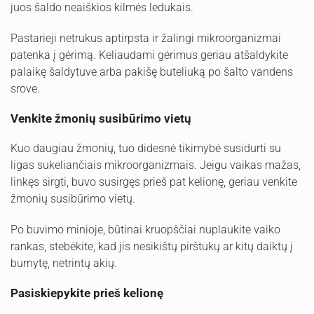
juos šaldo neaiškios kilmės ledukais.
Pastarieji netrukus aptirpsta ir žalingi mikroorganizmai
patenka į gėrimą. Keliaudami gėrimus geriau atšaldykite
palaikę šaldytuve arba pakišę buteliuką po šalto vandens
srove.
Venkite žmonių susibūrimo vietų
Kuo daugiau žmonių, tuo didesnė tikimybė susidurti su
ligas sukeliančiais mikroorganizmais. Jeigu vaikas mažas,
linkęs sirgti, buvo susirgęs prieš pat kelionę, geriau venkite
žmonių susibūrimo vietų.
Po buvimo minioje, būtinai kruopščiai nuplaukite vaiko
rankas, stebėkite, kad jis nesikištų pirštukų ar kitų daiktų į
burnytę, netrintų akių.
Pasiskiepykite prieš kelionę