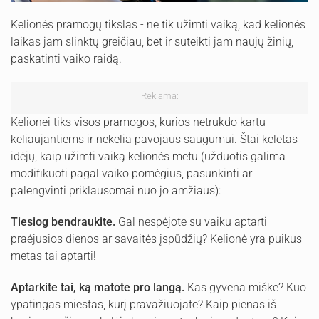
Kelionės pramogų tikslas - ne tik užimti vaiką, kad kelionės
laikas jam slinktų greičiau, bet ir suteikti jam naujų žinių,
paskatinti vaiko raidą.
Reklama:
Kelionei tiks visos pramogos, kurios netrukdo kartu
keliaujantiems ir nekelia pavojaus saugumui. Štai keletas
idėjų, kaip užimti vaiką kelionės metu (užduotis galima
modifikuoti pagal vaiko pomėgius, pasunkinti ar
palengvinti priklausomai nuo jo amžiaus):
Tiesiog bendraukite.
Gal nespėjote su vaiku aptarti
praėjusios dienos ar savaitės įspūdžių? Kelionė yra puikus
metas tai aptarti!
Aptarkite tai, ką matote pro langą.
Kas gyvena miške? Kuo
ypatingas miestas, kurį pravažiuojate? Kaip pienas iš