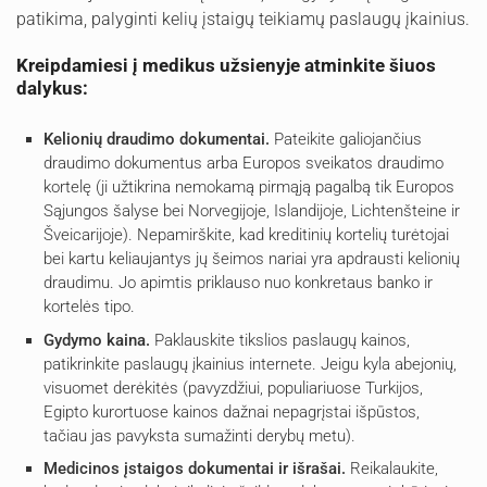
patikima, palyginti kelių įstaigų teikiamų paslaugų įkainius.
Kreipdamiesi į medikus užsienyje atminkite šiuos
dalykus:
Kelionių draudimo dokumentai.
Pateikite galiojančius
draudimo dokumentus arba Europos sveikatos draudimo
kortelę (ji užtikrina nemokamą pirmąją pagalbą tik Europos
Sąjungos šalyse bei Norvegijoje, Islandijoje, Lichtenšteine ir
Šveicarijoje). Nepamirškite, kad kreditinių kortelių turėtojai
bei kartu keliaujantys jų šeimos nariai yra apdrausti kelionių
draudimu. Jo apimtis priklauso nuo konkretaus banko ir
kortelės tipo.
Gydymo kaina.
Paklauskite tikslios paslaugų kainos,
patikrinkite paslaugų įkainius internete. Jeigu kyla abejonių,
visuomet derėkitės (pavyzdžiui, populiariuose Turkijos,
Egipto kurortuose kainos dažnai nepagrįstai išpūstos,
tačiau jas pavyksta sumažinti derybų metu).
Medicinos įstaigos dokumentai ir išrašai.
Reikalaukite,