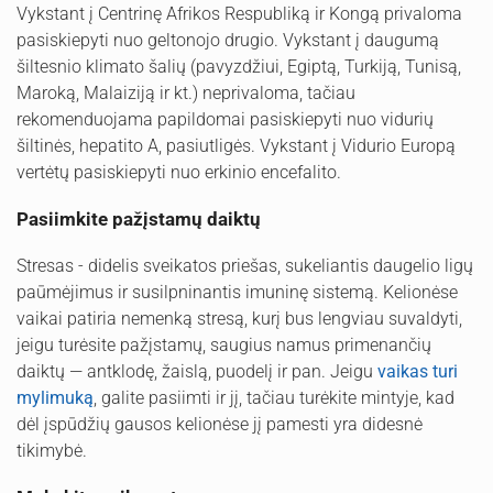
Vykstant į Centrinę Afrikos Respubliką ir Kongą privaloma
pasiskiepyti nuo geltonojo drugio. Vykstant į daugumą
šiltesnio klimato šalių (pavyzdžiui, Egiptą, Turkiją, Tunisą,
Maroką, Malaiziją ir kt.) neprivaloma, tačiau
rekomenduojama papildomai pasiskiepyti nuo vidurių
šiltinės, hepatito A, pasiutligės. Vykstant į Vidurio Europą
vertėtų pasiskiepyti nuo erkinio encefalito.
Pasiimkite pažįstamų daiktų
Stresas - didelis sveikatos priešas, sukeliantis daugelio ligų
paūmėjimus ir susilpninantis imuninę sistemą. Kelionėse
vaikai patiria nemenką stresą, kurį bus lengviau suvaldyti,
jeigu turėsite pažįstamų, saugius namus primenančių
daiktų — antklodę, žaislą, puodelį ir pan. Jeigu
vaikas turi
mylimuką
, galite pasiimti ir jį, tačiau turėkite mintyje, kad
dėl įspūdžių gausos kelionėse jį pamesti yra didesnė
tikimybė.