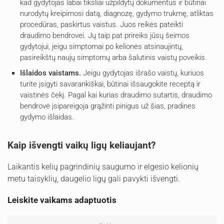
kad gydytojas labai tiksliai užpildytų dokumentus ir būtinai
nurodytų kreipimosi datą, diagnozę, gydymo trukmę, atliktas
procedūras, paskirtus vaistus. Juos reikės pateikti
draudimo bendrovei. Jų taip pat prireiks jūsų šeimos
gydytojui, jeigu simptomai po kelionės atsinaujintų,
pasireikštų naujų simptomų arba šalutinis vaistų poveikis.
Išlaidos vaistams.
Jeigu gydytojas išrašo vaistų, kuriuos
turite įsigyti savarankiškai, būtinai išsaugokite receptą ir
vaistinės čekį. Pagal kai kurias draudimo sutartis, draudimo
bendrovė įsipareigoja grąžinti pinigus už šias, pradines
gydymo išlaidas.
Kaip išvengti vaikų ligų keliaujant?
Laikantis kelių pagrindinių saugumo ir elgesio kelionių
metu taisyklių, daugelio ligų gali pavykti išvengti.
Leiskite vaikams adaptuotis