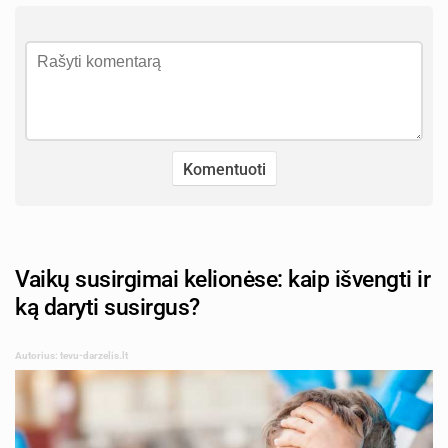
Vaikų susirgimai kelionėse: kaip išvengti ir
ką daryti susirgus?
Autorius: tevu-darzelis.lt