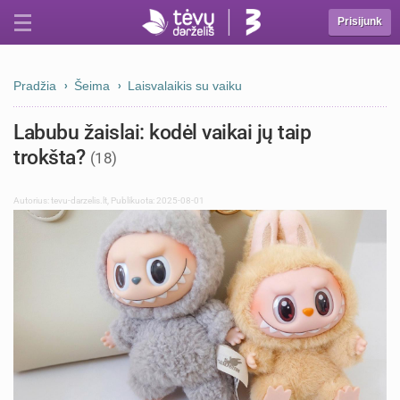
Prisijunk
Pradžia
Šeima
Laisvalaikis su vaiku
Labubu žaislai: kodėl vaikai jų taip
trokšta?
(18)
Autorius:
tevu-darzelis.lt
,
Publikuota: 2025-08-01