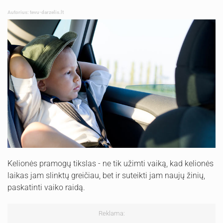
Autorius: tevu-darzelis.lt
Kelionės pramogų tikslas - ne tik užimti vaiką, kad kelionės
laikas jam slinktų greičiau, bet ir suteikti jam naujų žinių,
paskatinti vaiko raidą.
Reklama: