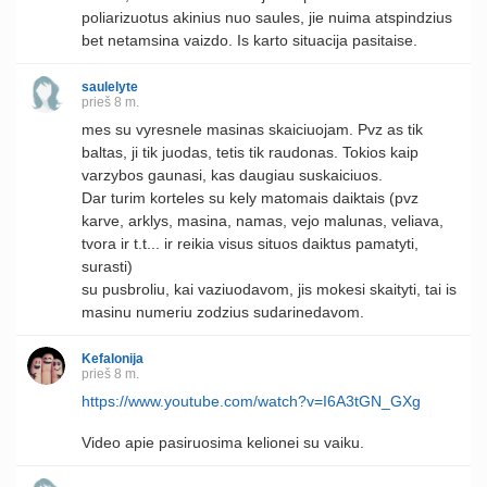
poliarizuotus akinius nuo saules, jie nuima atspindzius
bet netamsina vaizdo. Is karto situacija pasitaise.
saulelyte
prieš 8 m.
mes su vyresnele masinas skaiciuojam. Pvz as tik
baltas, ji tik juodas, tetis tik raudonas. Tokios kaip
varzybos gaunasi, kas daugiau suskaiciuos.
Dar turim korteles su kely matomais daiktais (pvz
karve, arklys, masina, namas, vejo malunas, veliava,
tvora ir t.t... ir reikia visus situos daiktus pamatyti,
surasti)
su pusbroliu, kai vaziuodavom, jis mokesi skaityti, tai is
masinu numeriu zodzius sudarinedavom.
Kefalonija
prieš 8 m.
https://www.youtube.com/watch?v=I6A3tGN_GXg
Video apie pasiruosima kelionei su vaiku.