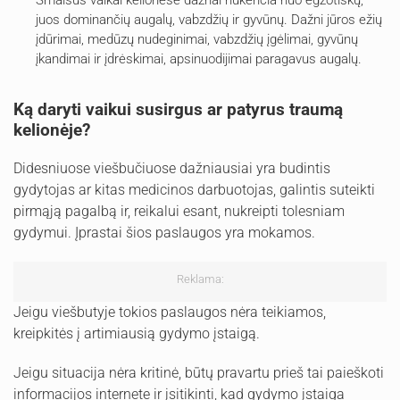
juos dominančių augalų, vabzdžių ir gyvūnų. Dažni jūros ežių
įdūrimai, medūzų nudeginimai, vabzdžių įgėlimai, gyvūnų
įkandimai ir įdrėskimai, apsinuodijimai paragavus augalų.
Ką daryti vaikui susirgus ar patyrus traumą
kelionėje?
Didesniuose viešbučiuose dažniausiai yra budintis
gydytojas ar kitas medicinos darbuotojas, galintis suteikti
pirmąją pagalbą ir, reikalui esant, nukreipti tolesniam
gydymui. Įprastai šios paslaugos yra mokamos.
Reklama:
Jeigu viešbutyje tokios paslaugos nėra teikiamos,
kreipkitės į artimiausią gydymo įstaigą.
Jeigu situacija nėra kritinė, būtų pravartu prieš tai paieškoti
informacijos internete ir įsitikinti, kad gydymo įstaiga