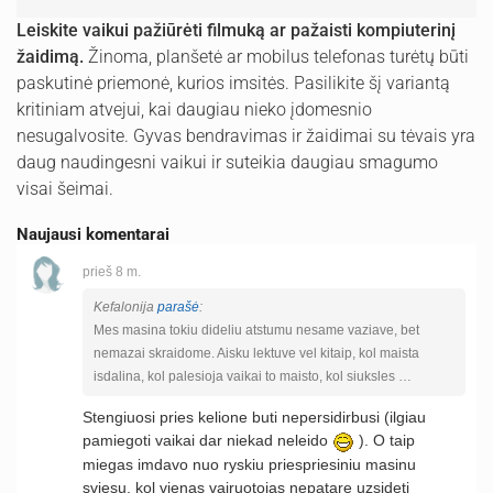
Leiskite vaikui pažiūrėti filmuką ar pažaisti kompiuterinį
žaidimą.
Žinoma, planšetė ar mobilus telefonas turėtų būti
paskutinė priemonė, kurios imsitės. Pasilikite šį variantą
kritiniam atvejui, kai daugiau nieko įdomesnio
nesugalvosite. Gyvas bendravimas ir žaidimai su tėvais yra
daug naudingesni vaikui ir suteikia daugiau smagumo
visai šeimai.
Naujausi komentarai
prieš 8 m.
Kefalonija
parašė
:
Mes masina tokiu dideliu atstumu nesame vaziave, bet
nemazai skraidome. Aisku lektuve vel kitaip, kol maista
isdalina, kol palesioja vaikai to maisto, kol siuksles …
Stengiuosi pries kelione buti nepersidirbusi (ilgiau
pamiegoti vaikai dar niekad neleido
). O taip
miegas imdavo nuo ryskiu priespriesiniu masinu
sviesu, kol vienas vairuotojas nepatare uzsideti