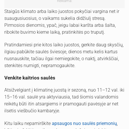
Reklama:
Staigūs klimato arba laiko juostos pokyčiai vargina net ir
suaugusiuosius, o vaikams sukelia didžiulį stresą.
Pirmosios dienomis, ypač, jeigu labai karšta arba šalta,
ribokite buvimo kieme laiką, pratinkitės po truputį.
Pratindamiesi prie kitos laiko juostos, gerkite daug skysčių,
ilgiau pabūkite saulės šviesoje, dienos metu kelis kartus
nusnauskite, tačiau ilgai nemiegokite, o naktį, atvirkščiai,
stenkitės numigti, nepramogaukite.
Venkite kaitrios saulės
Atsižvelgiant į klimatinę juostą ir sezoną, nuo 11–12 val. iki
15–16 val. saulė yra aktyviausia, tad šiomis valandomis
reikėtų būti itin atsargiems ir pramogauti pavėsyje ar net
ilsėtis viešbučio kambaryje.
Kitu laiku nepamirškite
apsaugos nuo saulės priemonių
,