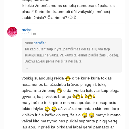
Ir tokie žmonės mums senelių namuose užpakalius
plaus? Kurie liko traumuoti dėl vaikystėje mėnesį
laukto žaislo? Čia rimtai? 🙄🤦
rožine
prieš 1 m.
Niuni
parašė
:
Tai kad būtent taip ir yra, pamišimas dėl tų lėlių yra tarp
suaugusiųjų ne vaikų. Vaikams tai eilinis pliušis žaislų dėžėj.
Dažnu atveju jiems nei šilta nei šalta.
…
voskių suaugusių reikia
o tie kurie kuria tokias
nesamones tai užsidirba krūvas pinigų irš tokių
apkvailintų žmonių
o dar verkia lietuviai kaip blogai
gyvena, kaip viskas brangu
matyt aš ne to kirpimo nes nesupratau ir nesuprasiu
tokio dalyko
aš visiškai nematau skirtumo tarp
kiniško ir čia kažkokio org, žaislo
matyt ir mano
vaikai kito mastymo nes puikiai supranta pinigų vertę
jau abu, ir prieš ką pirkdami labai gerai pamasto ar