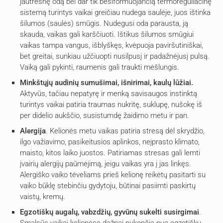
jautresnę odą bei dar tik besiformuojančią termoreguliacinę
sistemą turintys vaikai greičiau nudega saulėje, juos ištinka
šilumos (saulės) smūgis. Nudegusi oda parausta, ją
skauda, vaikas gali karščiuoti. Ištikus šilumos smūgiui
vaikas tampa vangus, išblyškęs, kvėpuoja paviršutiniškai,
bet greitai, sunkiau užčiuopti nusilpusį ir padažnėjusį pulsą.
Vaiką gali pykinti, raumenis gali traukti mėšlungis.
Minkštųjų audinių sumušimai, išnirimai, kaulų lūžiai.
Aktyvūs, tačiau nepatyrę ir menką savisaugos instinktą
turintys vaikai patiria traumas nukritę, suklupę, nušokę iš
per didelio aukščio, susistumdę žaidimo metu ir pan.
Alergija
. Kelionės metu vaikas patiria stresą dėl skrydžio,
ilgo važiavimo, pasikeitusios aplinkos, neįprasto klimato,
maisto, kitos laiko juostos. Patiriamas stresas gali lemti
įvairių alergijų paūmėjimą, jeigu vaikas yra į jas linkęs.
Alergiško vaiko tėveliams prieš kelionę reikėtų pasitarti su
vaiko būklę stebinčiu gydytoju, būtinai pasiimti paskirtų
vaistų, kremų.
Egzotiškų augalų, vabzdžių, gyvūnų sukelti susirgimai
.
Smalsūs vaikai kelionėse dažnai nukenčia nuo egzotiškų,