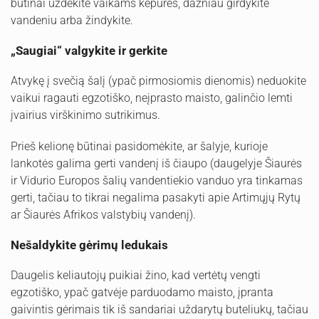
būtinai uždėkite vaikams kepures, dažniau girdykite
vandeniu arba žindykite.
„Saugiai“ valgykite ir gerkite
Atvykę į svečią šalį (ypač pirmosiomis dienomis) neduokite
vaikui ragauti egzotiško, neįprasto maisto, galinčio lemti
įvairius virškinimo sutrikimus.
Prieš kelionę būtinai pasidomėkite, ar šalyje, kurioje
lankotės galima gerti vandenį iš čiaupo (daugelyje Šiaurės
ir Vidurio Europos šalių vandentiekio vanduo yra tinkamas
gerti, tačiau to tikrai negalima pasakyti apie Artimųjų Rytų
ar Šiaurės Afrikos valstybių vandenį).
Nešaldykite gėrimų ledukais
Daugelis keliautojų puikiai žino, kad vertėtų vengti
egzotiško, ypač gatvėje parduodamo maisto, įpranta
gaivintis gėrimais tik iš sandariai uždarytų buteliukų, tačiau