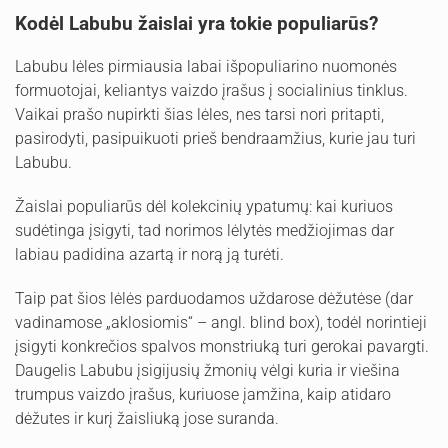
Kodėl Labubu žaislai yra tokie populiarūs?
Labubu lėles pirmiausia labai išpopuliarino nuomonės
formuotojai, keliantys vaizdo įrašus į socialinius tinklus.
Vaikai prašo nupirkti šias lėles, nes tarsi nori pritapti,
pasirodyti, pasipuikuoti prieš bendraamžius, kurie jau turi
Labubu.
Žaislai populiarūs dėl kolekcinių ypatumų: kai kuriuos
sudėtinga įsigyti, tad norimos lėlytės medžiojimas dar
labiau padidina azartą ir norą ją turėti.
Taip pat šios lėlės parduodamos uždarose dėžutėse (dar
vadinamose „aklosiomis“ – angl. blind box), todėl norintieji
įsigyti konkrečios spalvos monstriuką turi gerokai pavargti.
Daugelis Labubu įsigijusių žmonių vėlgi kuria ir viešina
trumpus vaizdo įrašus, kuriuose įamžina, kaip atidaro
dėžutes ir kurį žaisliuką jose suranda.