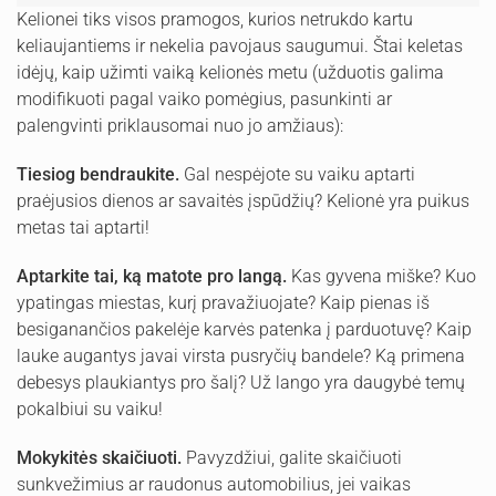
Kelionei tiks visos pramogos, kurios netrukdo kartu
keliaujantiems ir nekelia pavojaus saugumui. Štai keletas
idėjų, kaip užimti vaiką kelionės metu (užduotis galima
modifikuoti pagal vaiko pomėgius, pasunkinti ar
palengvinti priklausomai nuo jo amžiaus):
Tiesiog bendraukite.
Gal nespėjote su vaiku aptarti
praėjusios dienos ar savaitės įspūdžių? Kelionė yra puikus
metas tai aptarti!
Aptarkite tai, ką matote pro langą.
Kas gyvena miške? Kuo
ypatingas miestas, kurį pravažiuojate? Kaip pienas iš
besiganančios pakelėje karvės patenka į parduotuvę? Kaip
lauke augantys javai virsta pusryčių bandele? Ką primena
debesys plaukiantys pro šalį? Už lango yra daugybė temų
pokalbiui su vaiku!
Mokykitės skaičiuoti.
Pavyzdžiui, galite skaičiuoti
sunkvežimius ar raudonus automobilius, jei vaikas