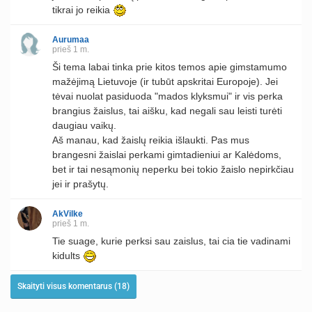
tikrai jo reikia
Aurumaa
prieš 1 m.
Ši tema labai tinka prie kitos temos apie gimstamumo
mažėjimą Lietuvoje (ir tubūt apskritai Europoje). Jei
tėvai nuolat pasiduoda "mados klyksmui" ir vis perka
brangius žaislus, tai aišku, kad negali sau leisti turėti
daugiau vaikų.
Aš manau, kad žaislų reikia išlaukti. Pas mus
brangesni žaislai perkami gimtadieniui ar Kalėdoms,
bet ir tai nesąmonių neperku bei tokio žaislo nepirkčiau
jei ir prašytų.
AkVilke
prieš 1 m.
Tie suage, kurie perksi sau zaislus, tai cia tie vadinami
kidults
Skaityti visus komentarus (18)