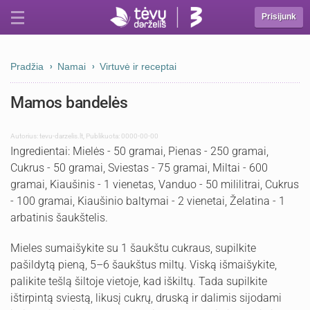
Prisijunk
Pradžia
Namai
Virtuvė ir receptai
Mamos bandelės
Autorius:
tevu-darzelis.lt
,
Publikuota: 0000-00-00
Ingredientai: Mielės - 50 gramai, Pienas - 250 gramai,
Cukrus - 50 gramai, Sviestas - 75 gramai, Miltai - 600
gramai, Kiaušinis - 1 vienetas, Vanduo - 50 mililitrai, Cukrus
- 100 gramai, Kiaušinio baltymai - 2 vienetai, Želatina - 1
arbatinis šaukštelis.
Mieles sumaišykite su 1 šaukštu cukraus, supilkite
pašildytą pieną, 5–6 šaukštus miltų. Viską išmaišykite,
palikite tešlą šiltoje vietoje, kad iškiltų. Tada supilkite
ištirpintą sviestą, likusį cukrų, druską ir dalimis sijodami