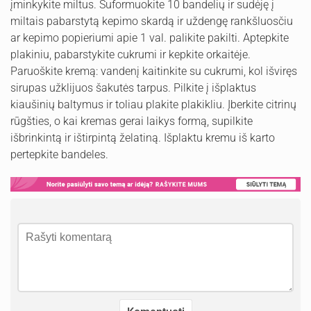
įminkykite miltus. Suformuokite 10 bandelių ir sudėję į
miltais pabarstytą kepimo skardą ir uždengę rankšluosčiu
ar kepimo popieriumi apie 1 val. palikite pakilti. Aptepkite
plakiniu, pabarstykite cukrumi ir kepkite orkaitėje.
Paruoškite kremą: vandenį kaitinkite su cukrumi, kol išviręs
sirupas užklijuos šakutės tarpus. Pilkite į išplaktus
kiaušinių baltymus ir toliau plakite plakikliu. Įberkite citrinų
rūgšties, o kai kremas gerai laikys formą, supilkite
išbrinkintą ir ištirpintą želatiną. Išplaktu kremu iš karto
pertepkite bandeles.