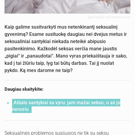
gpointstudio | Shutterstock.com
Kaip galime susitvarkyti mus netenkinantį seksualinį
gyvenimą? Esame susituokę daugiau nei dvejus metus ir
seksualiniai santykiai niekada neteikė abipusio
pasitenkinimo. Kažkodėl seksas verčia mane jaustis
„pigiai“ ir „panaudotai“. Mano vyras priekaištauja ir sako,
kad į tai žiūriu taip, lyg tai būtų darbas. Tai jį nuolat
pykdo. Ką mes darome ne taip?
Daugiau skaitykite:
Atšalo santykiai su vyru: jam mažai sekso, o aš jo
nenoriu
Seksualinės problemos susijusios ne tik su seksu