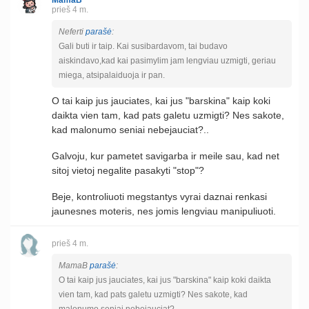
prieš 4 m.
Neferti
parašė
:
Gali buti ir taip. Kai susibardavom, tai budavo
aiskindavo,kad kai pasimylim jam lengviau uzmigti, geriau
miega, atsipalaiduoja ir pan.
O tai kaip jus jauciates, kai jus "barskina" kaip koki
daikta vien tam, kad pats galetu uzmigti? Nes sakote,
kad malonumo seniai nebejauciat?..
Galvoju, kur pametet savigarba ir meile sau, kad net
sitoj vietoj negalite pasakyti "stop"?
Beje, kontroliuoti megstantys vyrai daznai renkasi
jaunesnes moteris, nes jomis lengviau manipuliuoti.
prieš 4 m.
MamaB
parašė
:
O tai kaip jus jauciates, kai jus "barskina" kaip koki daikta
vien tam, kad pats galetu uzmigti? Nes sakote, kad
malonumo seniai nebejauciat?..