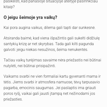
pasikeisti, kad panašioje situacijoje ateityje pasirinkčiau
kitaip?
O jeigu šeimoje yra vaikų?
Kai pora augina vaikus, dilema gali tapti dar sunkesnė.
Atsiranda baimė, kad viena išpažintis gali sukelti didžiulę
santykių krizę ar net skyrybas. Tada gali kilti pagunda
galvoti: jeigu niekas nesužinos, šeima nenukentės.
Tačiau vaikų turėjimas savaime nėra priežastis nei būtinai
nutylėti, nei būtinai prisipažinti.
Vaikams svarbi ne vien formaliai kartu gyvenanti mama ir
tėtis. Jiems svarbi ir atmosfera namuose, tėvų tarpusavio
pagarba, emocinis saugumas. Jei paslaptis ima griauti
poros ryšį, vaikai gali jausti įtampą net nežinodami jos
priežasties.