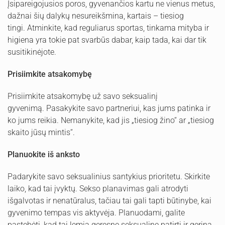
Įsipareigojusios poros, gyvenančios kartu ne vienus metus,
dažnai šių dalykų nesureikšmina, kartais – tiesiog
tingi. Atminkite, kad reguliarus sportas, tinkama mityba ir
higiena yra tokie pat svarbūs dabar, kaip tada, kai dar tik
susitikinėjote.
Prisiimkite atsakomybę
Prisiimkite atsakomybę už savo seksualinį
gyvenimą. Pasakykite savo partneriui, kas jums patinka ir
ko jums reikia. Nemanykite, kad jis „tiesiog žino“ ar „tiesiog
skaito jūsų mintis“.
Planuokite iš anksto
Padarykite savo seksualinius santykius prioritetu. Skirkite
laiko, kad tai įvyktų. Sekso planavimas gali atrodyti
išgalvotas ir nenatūralus, tačiau tai gali tapti būtinybe, kai
gyvenimo tempas vis aktyvėja. Planuodami, galite
pastebėti, kad tai lemia geresnę seksualinę patirtį ir gerina