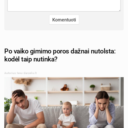
Po vaiko gimimo poros dažnai nutolsta:
kodėl taip nutinka?
Autorius: tevu-darzelis.lt