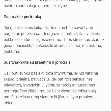
buvimo santuokoje ar poroje kokybę.
Padarykite pertrauką
Jūsų seksualinis laikas kartu neturi būti suvaržytas,
pagrįstas poreikio patirti orgazmą, turite išsilaisvinti nuo
bet kokio su tuo susijusio nerimo. Tuos stresorius, „kad tik
geriau pasisektų“, pakeiskite artumu, šiluma, malonumu,
jaukumu.
Susitvarkykite su praeitimi ir įpročiais
Gali būti sunku pasiekti tikrą intymumą, jei jus vargina
skaudi praeitis, pavyzdžiui, dėl patirtos seksualinės
prievartos, ikivedybinių lytinių santykių ar nuolatinės
pornografijos žiūrėjimo. Jei bent viena iš probleminių
patirčių kelia nerimą vienam iš jūsų, tai yra problema
abiem.