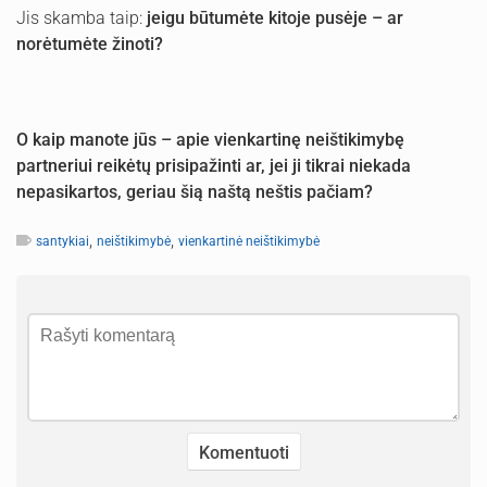
Jis skamba taip:
jeigu būtumėte kitoje pusėje – ar
norėtumėte žinoti?
O kaip manote jūs – apie vienkartinę neištikimybę
partneriui reikėtų prisipažinti ar, jei ji tikrai niekada
nepasikartos, geriau šią naštą neštis pačiam?
,
,
santykiai
neištikimybė
vienkartinė neištikimybė