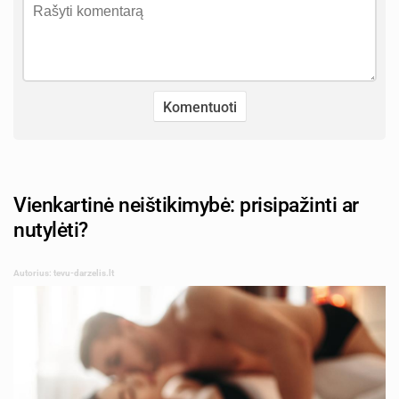
Vienkartinė neištikimybė: prisipažinti ar
nutylėti?
Autorius: tevu-darzelis.lt