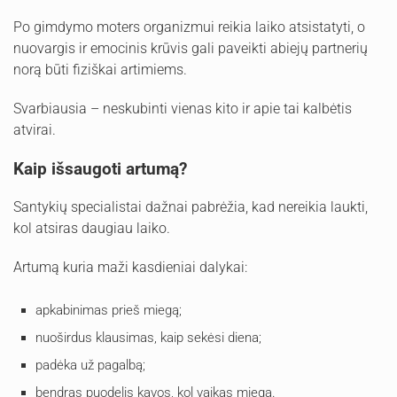
Po gimdymo moters organizmui reikia laiko atsistatyti, o
nuovargis ir emocinis krūvis gali paveikti abiejų partnerių
norą būti fiziškai artimiems.
Svarbiausia – neskubinti vienas kito ir apie tai kalbėtis
atvirai.
Kaip išsaugoti artumą?
Santykių specialistai dažnai pabrėžia, kad nereikia laukti,
kol atsiras daugiau laiko.
Artumą kuria maži kasdieniai dalykai:
apkabinimas prieš miegą;
nuoširdus klausimas, kaip sekėsi diena;
padėka už pagalbą;
bendras puodelis kavos, kol vaikas miega.