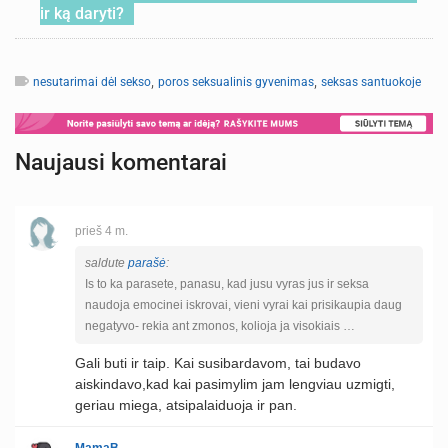
ir ką daryti?
,
,
nesutarimai dėl sekso
poros seksualinis gyvenimas
seksas santuokoje
Naujausi komentarai
prieš 4 m.
saldute
parašė
:
Is to ka parasete, panasu, kad jusu vyras jus ir seksa
naudoja emocinei iskrovai, vieni vyrai kai prisikaupia daug
negatyvo- rekia ant zmonos, kolioja ja visokiais …
Gali buti ir taip. Kai susibardavom, tai budavo
aiskindavo,kad kai pasimylim jam lengviau uzmigti,
geriau miega, atsipalaiduoja ir pan.
MamaB