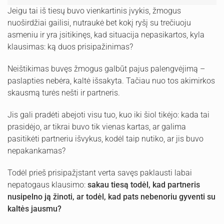
Jeigu tai iš tiesų buvo vienkartinis įvykis, žmogus
nuoširdžiai gailisi, nutraukė bet kokį ryšį su trečiuoju
asmeniu ir yra įsitikinęs, kad situacija nepasikartos, kyla
klausimas: ką duos prisipažinimas?
Neištikimas buvęs žmogus galbūt pajus palengvėjimą –
paslapties nebėra, kaltė išsakyta. Tačiau nuo tos akimirkos
skausmą turės nešti ir partneris.
Jis gali pradėti abejoti visu tuo, kuo iki šiol tikėjo: kada tai
prasidėjo, ar tikrai buvo tik vienas kartas, ar galima
pasitikėti partneriu išvykus, kodėl taip nutiko, ar jis buvo
nepakankamas?
Todėl prieš prisipažįstant verta savęs paklausti labai
nepatogaus klausimo:
sakau tiesą todėl, kad partneris
nusipelno ją žinoti, ar todėl, kad pats nebenoriu gyventi su
kaltės jausmu?