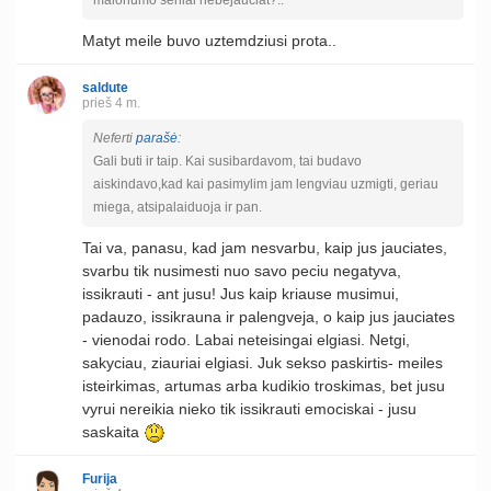
Matyt meile buvo uztemdziusi prota..
saldute
prieš 4 m.
Neferti
parašė
:
Gali buti ir taip. Kai susibardavom, tai budavo
aiskindavo,kad kai pasimylim jam lengviau uzmigti, geriau
miega, atsipalaiduoja ir pan.
Tai va, panasu, kad jam nesvarbu, kaip jus jauciates,
svarbu tik nusimesti nuo savo peciu negatyva,
issikrauti - ant jusu! Jus kaip kriause musimui,
padauzo, issikrauna ir palengveja, o kaip jus jauciates
- vienodai rodo. Labai neteisingai elgiasi. Netgi,
sakyciau, ziauriai elgiasi. Juk sekso paskirtis- meiles
isteirkimas, artumas arba kudikio troskimas, bet jusu
vyrui nereikia nieko tik issikrauti emociskai - jusu
saskaita
Furija