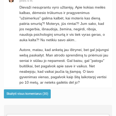
prieš 4 m.
Dievaži nesuprantu vyro užtarėjų. Apie kokias meilės
kalbas, dėmesio trūkumus ir pragyvenimus
"užsimerkus" galima kalbėt, kai moteris kas dieną
patiria smurtą?! Moterys, jūs rimtai?! Jum sako, kad
jos negerbia, išnaudoja, žemina, negirdi, riboja,
naudoja psichologinį smurtą ir vis tiek vyras geras, o
auka kalta?! Nu netikiu savo akim..
Autore, matau, kad anketą jau ištrynei, bet gal įsijungsi
webą paskaityt. Man atrodo sprendimą tu priėmusi jau
seniai ir siūlau jo nepamesti. Gal baisu, gal "patogu"
buitiškai, bet pagalvok apie save ir vaikus. Net
neabejoju, kad vaikai jaučia tą įtampą. O tavo
gyvenimas vienas, pagalvok kaip šitą laikotarpį vertisi
po 10 metų, ar neteks gailėtis dėl jo?
Skaityti visus komentarus (30)