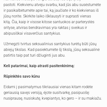
pastoti. Kiekvienu atveju svarbu, kad jūs abu susėstumėte
ir pasikalbėtumėte apie tai, ką jaučiate ir ko kiekvienas iš
jūsų norite. Skirkite laiko išklausyti ir suprasti vienas
kitą. Čia, kaip ir visose kitose santuokos ar parterystės
srityse, atviras bendravimas yra raktas į sveikus ir
abipusiškai visaverčius santykius.
Užmegzti tvirtus seksualinius santykius turėtų būti jūsų
abiejų tikslas. Kad pasiektumėte šį tikslą, jūsų seksualinė
patirtis taip pat turi džiuginti jus abu.
Keli patarimai
, kaip
at
rasti pasitenkinimą:
Rūpinkitės savo kūnu
Eidami į pasimatymus tikriausiai vienas kitam rodėte
geriausią savęs versiją, ėjote susitvarkę, pasipuošę:
nusiprausę, nusiskutę, kvepiantys, ko gero – ir su makiažu.