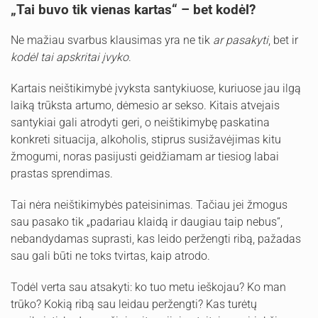
„Tai buvo tik vienas kartas“ – bet kodėl?
Ne mažiau svarbus klausimas yra ne tik
ar pasakyti
, bet ir
kodėl tai apskritai įvyko
.
Kartais neištikimybė įvyksta santykiuose, kuriuose jau ilgą
laiką trūksta artumo, dėmesio ar sekso. Kitais atvejais
santykiai gali atrodyti geri, o neištikimybę paskatina
konkreti situacija, alkoholis, stiprus susižavėjimas kitu
žmogumi, noras pasijusti geidžiamam ar tiesiog labai
prastas sprendimas.
Tai nėra neištikimybės pateisinimas. Tačiau jei žmogus
sau pasako tik „padariau klaidą ir daugiau taip nebus“,
nebandydamas suprasti, kas leido peržengti ribą, pažadas
sau gali būti ne toks tvirtas, kaip atrodo.
Todėl verta sau atsakyti: ko tuo metu ieškojau? Ko man
trūko? Kokią ribą sau leidau peržengti? Kas turėtų