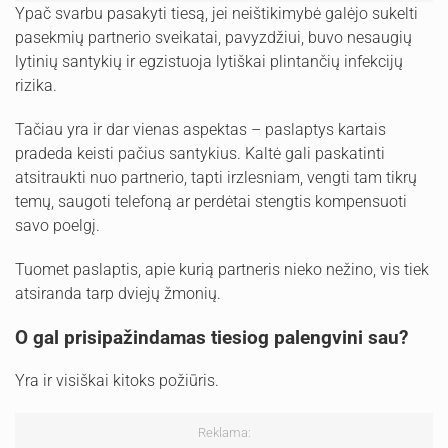
Ypač svarbu pasakyti tiesą, jei neištikimybė galėjo sukelti
pasekmių partnerio sveikatai, pavyzdžiui, buvo nesaugių
lytinių santykių ir egzistuoja lytiškai plintančių infekcijų
rizika.
Tačiau yra ir dar vienas aspektas – paslaptys kartais
pradeda keisti pačius santykius. Kaltė gali paskatinti
atsitraukti nuo partnerio, tapti irzlesniam, vengti tam tikrų
temų, saugoti telefoną ar perdėtai stengtis kompensuoti
savo poelgį.
Tuomet paslaptis, apie kurią partneris nieko nežino, vis tiek
atsiranda tarp dviejų žmonių.
O gal prisipažindamas tiesiog palengvini sau?
Yra ir visiškai kitoks požiūris.
Reklama: