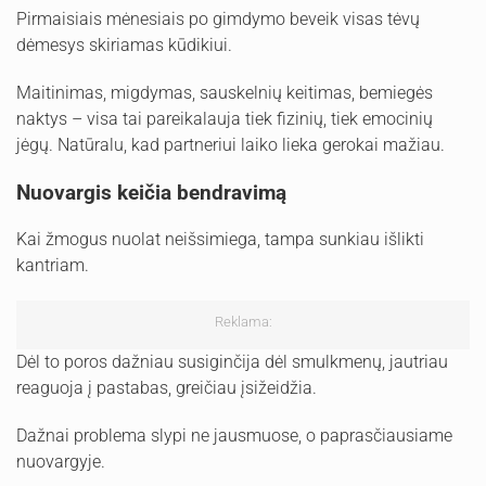
Pirmaisiais mėnesiais po gimdymo beveik visas tėvų
dėmesys skiriamas kūdikiui.
Maitinimas, migdymas, sauskelnių keitimas, bemiegės
naktys – visa tai pareikalauja tiek fizinių, tiek emocinių
jėgų. Natūralu, kad partneriui laiko lieka gerokai mažiau.
Nuovargis keičia bendravimą
Kai žmogus nuolat neišsimiega, tampa sunkiau išlikti
kantriam.
Reklama:
Dėl to poros dažniau susiginčija dėl smulkmenų, jautriau
reaguoja į pastabas, greičiau įsižeidžia.
Dažnai problema slypi ne jausmuose, o paprasčiausiame
nuovargyje.