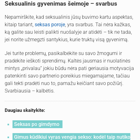
Seksualinis gyvenimas šeimoje – svarbus
Nepamirškite, kad seksualinis jūsų buvimo kartu aspektas,
kitaip tariant,
seksas poroje
, yra svarbus. Tai nėra kažkas,
ką galite sau leisti palikti nuošalyje ar atidėti – tik ne tada,
jei norite užmegzti santykius, kurie truktų visą gyvenimą.
Jei turite problemų, pasikalbėkite su savo žmogumi ir
pradėkite ieškoti sprendimų. Kaltės jausmas ir nuolatinės
mintys „privalau“ jokiu būdu nėra pati geriausia motyvacija
patenkinti savo partnerio poreikius miegamajame, tačiau
gali tekti pradėti nuo to, pamažu keičiant savo požiūrį.
Svarbiausia – kalbėtis.
Daugiau skaitykite:
Seksas po gimdymo
Gimus kūdikiui vyras vengia sekso: kodėl taip nutiko