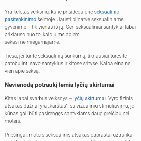
Yra keletas veiksnių, kurie prisideda prie
seksualinio
pasitenkinimo
šeimoje. Jausti pilnatvę seksualiniame
gyvenime – tik vienas iš jų. Geri seksualiniai santykiai labai
priklauso nuo to, kaip jums abiem
sekasi ne miegamajame.
Tiesa, jei turite seksualinių sunkumų, tikriausiai turėsite
patobulinti savo santykius ir kitose srityse. Kalba eina ne
vien apie seksą.
Nevienodą potraukį lemia lyčių skirtumai
Kitas labai svarbus veiksnys –
lyčių skirtumai
. Vyro fizinis
atsakas dažnai yra „karštas“, su vizualiniu stimuliavimu, jo
kūnas gali būti pasirengęs santykiams daug greičiau nei
moters.
Priešingai, moters seksualinis atsakas paprastai užtrunka