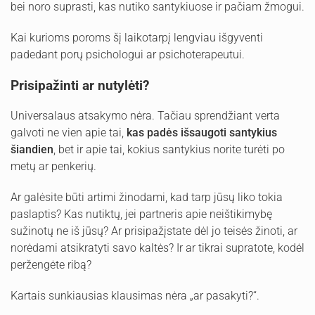
bei noro suprasti, kas nutiko santykiuose ir pačiam žmogui.
Kai kurioms poroms šį laikotarpį lengviau išgyventi
padedant porų psichologui ar psichoterapeutui.
Prisipažinti ar nutylėti?
Universalaus atsakymo nėra. Tačiau sprendžiant verta
galvoti ne vien apie tai,
kas padės išsaugoti santykius
šiandien
, bet ir apie tai, kokius santykius norite turėti po
metų ar penkerių.
Ar galėsite būti artimi žinodami, kad tarp jūsų liko tokia
paslaptis? Kas nutiktų, jei partneris apie neištikimybę
sužinotų ne iš jūsų? Ar prisipažįstate dėl jo teisės žinoti, ar
norėdami atsikratyti savo kaltės? Ir ar tikrai supratote, kodėl
peržengėte ribą?
Kartais sunkiausias klausimas nėra „ar pasakyti?“.