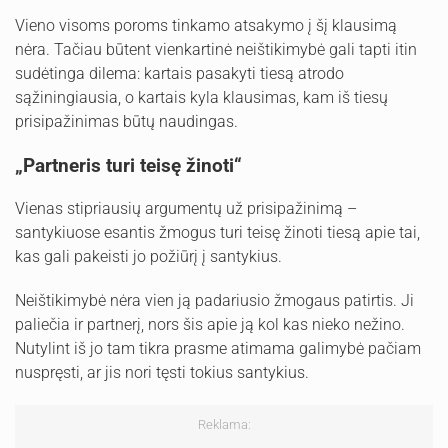
Vieno visoms poroms tinkamo atsakymo į šį klausimą
nėra. Tačiau būtent vienkartinė neištikimybė gali tapti itin
sudėtinga dilema: kartais pasakyti tiesą atrodo
sąžiningiausia, o kartais kyla klausimas, kam iš tiesų
prisipažinimas būtų naudingas.
„Partneris turi teisę žinoti“
Vienas stipriausių argumentų už prisipažinimą –
santykiuose esantis žmogus turi teisę žinoti tiesą apie tai,
kas gali pakeisti jo požiūrį į santykius.
Neištikimybė nėra vien ją padariusio žmogaus patirtis. Ji
paliečia ir partnerį, nors šis apie ją kol kas nieko nežino.
Nutylint iš jo tam tikra prasme atimama galimybė pačiam
nuspręsti, ar jis nori tęsti tokius santykius.
Reklama: