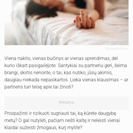
Shutterstock.com
Viena naktis, vienas bučinys ar vienas sprendimas, dėl
kurio iškart pasigailėjote. Santykiai su partneriu geri, šeima
brangi, skirtis nenorite, o tai, kas nutiko, jūsų akimis,
daugiau niekada nepasikartos. Lieka vienas klausimas – ar
partneris turi teisę apie tai žinoti?
Reklama:
Prisipažinti ir rizikuoti sugriauti tai, ką kūrėte daugybę
metų? O gal nutylėti, pačiam nešti kaltę ir neleisti vienai
klaidai sužeisti žmogaus, kurį mylite?