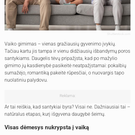
Shutterstock.com
Vaiko gimimas – vienas gražiausių gyvenimo įvykių.
Tačiau kartu jis tampa ir vienu didžiausių išbandymų poros
santykiams. Daugelis tėvų pripažįsta, kad po mažylio
gimimo jų kasdienybė pasikeitė neatpažįstamai: pokalbių
sumažėjo, romantiką pakeitė rūpesčiai, o nuovargis tapo
nuolatiniu palydovu.
Reklama:
Ar tai reiškia, kad santykiai byra? Visai ne. Dažniausiai tai –
natūralus etapas, kurį išgyvena daugybė šeimų.
Visas dėmesys nukrypsta į vaiką