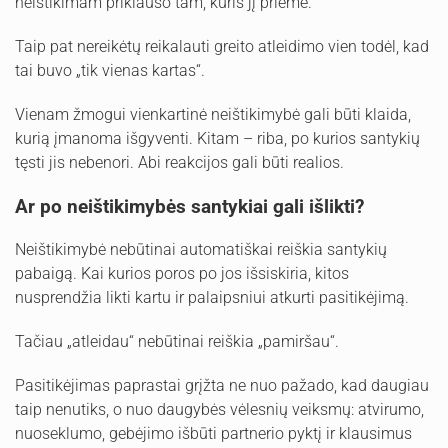
neištikimam priklauso tam, kuris jį priėmė.
Taip pat nereikėtų reikalauti greito atleidimo vien todėl, kad
tai buvo „tik vienas kartas“.
Vienam žmogui vienkartinė neištikimybė gali būti klaida,
kurią įmanoma išgyventi. Kitam – riba, po kurios santykių
tęsti jis nebenori. Abi reakcijos gali būti realios.
Ar po neištikimybės santykiai gali išlikti?
Neištikimybė nebūtinai automatiškai reiškia santykių
pabaigą. Kai kurios poros po jos išsiskiria, kitos
nusprendžia likti kartu ir palaipsniui atkurti pasitikėjimą.
Tačiau „atleidau“ nebūtinai reiškia „pamiršau“.
Pasitikėjimas paprastai grįžta ne nuo pažado, kad daugiau
taip nenutiks, o nuo daugybės vėlesnių veiksmų: atvirumo,
nuoseklumo, gebėjimo išbūti partnerio pyktį ir klausimus