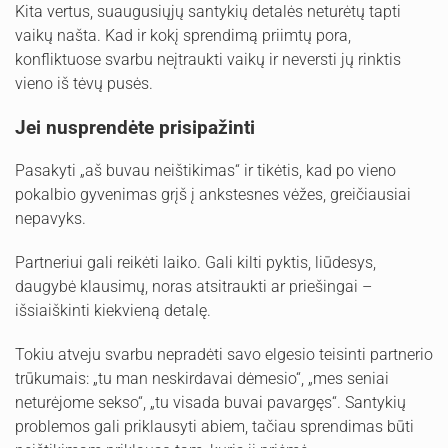
Kita vertus, suaugusiųjų santykių detalės neturėtų tapti
vaikų našta. Kad ir kokį sprendimą priimtų pora,
konfliktuose svarbu neįtraukti vaikų ir neversti jų rinktis
vieno iš tėvų pusės.
Jei nusprendėte prisipažinti
Pasakyti „aš buvau neištikimas“ ir tikėtis, kad po vieno
pokalbio gyvenimas grįš į ankstesnes vėžes, greičiausiai
nepavyks.
Partneriui gali reikėti laiko. Gali kilti pyktis, liūdesys,
daugybė klausimų, noras atsitraukti ar priešingai –
išsiaiškinti kiekvieną detalę.
Tokiu atveju svarbu nepradėti savo elgesio teisinti partnerio
trūkumais: „tu man neskirdavai dėmesio“, „mes seniai
neturėjome sekso“, „tu visada buvai pavargęs“. Santykių
problemos gali priklausyti abiem, tačiau sprendimas būti