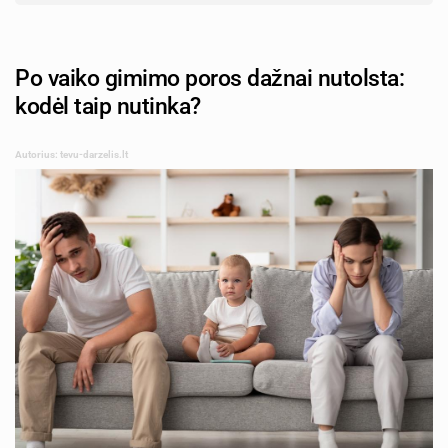
Po vaiko gimimo poros dažnai nutolsta:
kodėl taip nutinka?
Autorius: tevu-darzelis.lt