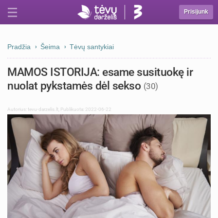
Prisijunk
Pradžia
Šeima
Tėvų santykiai
MAMOS ISTORIJA: esame susituokę ir
nuolat pykstamės dėl sekso
(30)
Autorius:
tevu-darzelis.lt
,
Publikuota: 2022-06-22