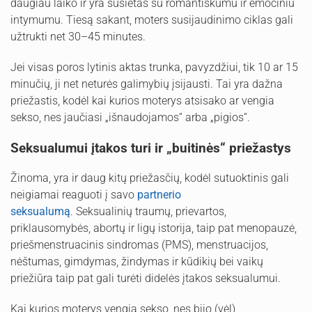
daugiau laiko ir yra susietas su romantiškumu ir emociniu
intymumu. Tiesą sakant, moters susijaudinimo ciklas gali
užtrukti net 30–45 minutes.
Jei visas poros lytinis aktas trunka, pavyzdžiui, tik 10 ar 15
minučių, ji net neturės galimybių įsijausti. Tai yra dažna
priežastis, kodėl kai kurios moterys atsisako ar vengia
sekso, nes jaučiasi „išnaudojamos“ arba „pigios“.
Seksualumui įtakos turi ir „buitinės“ priežastys
Žinoma, yra ir daug kitų priežasčių, kodėl sutuoktinis gali
neigiamai reaguoti į savo
partnerio
seksualumą
. Seksualinių traumų, prievartos,
priklausomybės, abortų ir ligų istorija, taip pat menopauzė,
priešmenstruacinis sindromas (PMS), menstruacijos,
nėštumas, gimdymas, žindymas ir kūdikių bei vaikų
priežiūra taip pat gali turėti didelės įtakos seksualumui.
Kai kurios moterys vengia sekso, nes bijo (vėl)