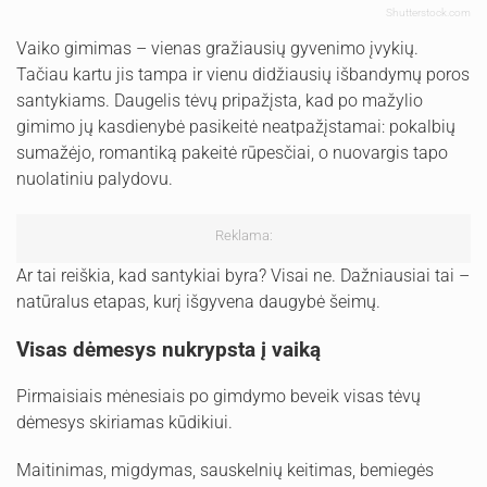
Shutterstock.com
Vaiko gimimas – vienas gražiausių gyvenimo įvykių.
Tačiau kartu jis tampa ir vienu didžiausių išbandymų poros
santykiams. Daugelis tėvų pripažįsta, kad po mažylio
gimimo jų kasdienybė pasikeitė neatpažįstamai: pokalbių
sumažėjo, romantiką pakeitė rūpesčiai, o nuovargis tapo
nuolatiniu palydovu.
Reklama:
Ar tai reiškia, kad santykiai byra? Visai ne. Dažniausiai tai –
natūralus etapas, kurį išgyvena daugybė šeimų.
Visas dėmesys nukrypsta į vaiką
Pirmaisiais mėnesiais po gimdymo beveik visas tėvų
dėmesys skiriamas kūdikiui.
Maitinimas, migdymas, sauskelnių keitimas, bemiegės