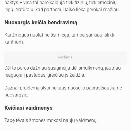
naktys – visa tai pareikalauja tiek fizinių, tiek emocinių
jėgų. Natūralu, kad partneriui laiko lieka gerokai mažiau.
Nuovargis keičia bendravimą
Kai žmogus nuolat neišsimiega, tampa sunkiau išlikti
kantriam.
Reklama:
Dėl to poros dažniau susiginčija dėl smulkmenų, jautriau
reaguoja į pastabas, greičiau įsižeidžia.
Dažnai problema slypi ne jausmuose, o paprasčiausiame
nuovargyje.
Keičiasi vaidmenys
Tapę tėvais žmonės mokosi naujų vaidmenų.