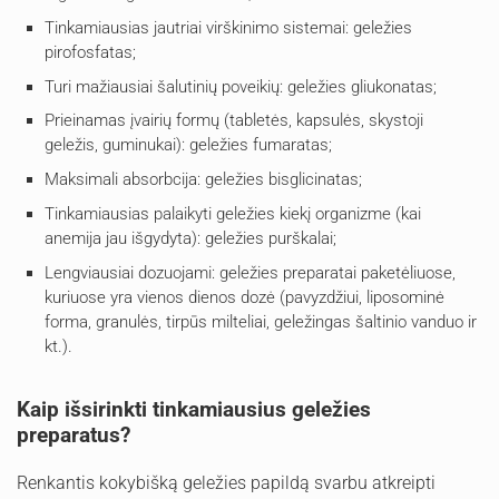
Tinkamiausias jautriai virškinimo sistemai: geležies
pirofosfatas;
Turi mažiausiai šalutinių poveikių: geležies gliukonatas;
Prieinamas įvairių formų (tabletės, kapsulės, skystoji
geležis, guminukai): geležies fumaratas;
Maksimali absorbcija: geležies bisglicinatas;
Tinkamiausias palaikyti geležies kiekį organizme (kai
anemija jau išgydyta): geležies purškalai;
Lengviausiai dozuojami: geležies preparatai paketėliuose,
kuriuose yra vienos dienos dozė (pavyzdžiui, liposominė
forma, granulės, tirpūs milteliai, geležingas šaltinio vanduo ir
kt.).
Kaip išsirinkti tinkamiausius geležies
preparatus?
Renkantis kokybišką geležies papildą svarbu atkreipti