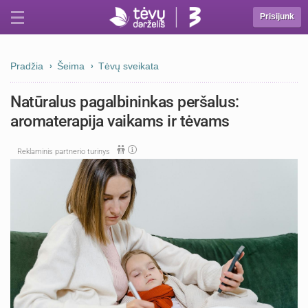
Prisijunk
Pradžia
Šeima
Tėvų sveikata
Natūralus pagalbininkas peršalus:
aromaterapija vaikams ir tėvams
Reklaminis partnerio turinys