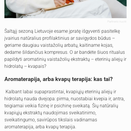
Partnerio nuotr.
Šaltąjį sezoną Lietuvoje esame įpratę išgyventi pasitelkę
įvairius natūralius profilaktinius ar savigydos būdus –
geriame daugiau vaistažolių arbatų, kaitiname kojas,
dedame šildančius kompresus. O ar bandėte šiuos ritualus
papildyti aromatinių vaistažolių ekstraktų – eterinių aliejų ir
hidrolatų – kvapais?
Aromaterapija, arba kvapų terapija: kas tai?
Kalbant labai supaprastintai, kvapiųjų eterinių aliejų ir
hidrolatų nauda dvejopa: pirma, nuostabiai kvepia ir, antra,
teigiamai veikia fizinę ir psichinę sveikatą. Šių natūralių
kvapiųjų ekstraktų naudojimas sveikatinimo,
sveikatingumo, savirūpos tikslais vadinamas
aromaterapija, arba kvapų terapija.