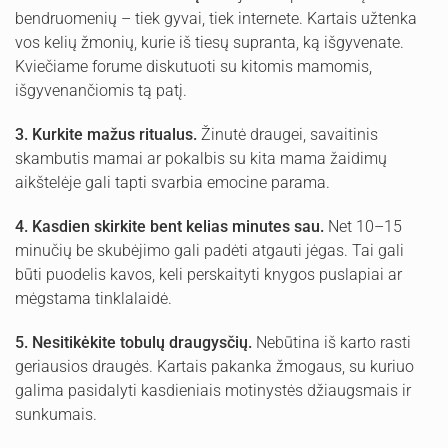
bendruomenių – tiek gyvai, tiek internete. Kartais užtenka
vos kelių žmonių, kurie iš tiesų supranta, ką išgyvenate.
Kviečiame forume diskutuoti su kitomis mamomis,
išgyvenančiomis tą patį.
3.
Kurkite mažus ritualus.
Žinutė draugei, savaitinis
skambutis mamai ar pokalbis su kita mama žaidimų
aikštelėje gali tapti svarbia emocine parama.
4.
Kasdien skirkite bent kelias minutes sau.
Net 10–15
minučių be skubėjimo gali padėti atgauti jėgas. Tai gali
būti puodelis kavos, keli perskaityti knygos puslapiai ar
mėgstama tinklalaidė.
5.
Nesitikėkite tobulų draugysčių.
Nebūtina iš karto rasti
geriausios draugės. Kartais pakanka žmogaus, su kuriuo
galima pasidalyti kasdieniais motinystės džiaugsmais ir
sunkumais.