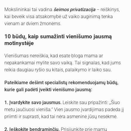
Mokslininkai tai vadina
šeimos privatizacija
– reiškinys,
kai beveik visa atsakomybė už vaiko auginimą tenka
vienam ar dviem žmonėms.
10 būdų, kaip sumažinti vienišumo jausmą
motinystėje
Vienišumas nereiškia, kad esate bloga mama ar
nepakankamai mylite savo vaiką. Tai signalas, kad jums
reikia daugiau ryšio su kitais, palaikymo ir laiko sau.
Pateikiame dešimt specialistų rekomenduojamų būdų,
kurie gali padėti įveikti vienišumo jausmą:
1.
Įvardykite savo jausmus.
Leiskite sau pripažinti: „Šiuo
metu jaučiuosi vieniša.“ Vien jausmo įvardijimas padeda jį
priimti ir suprasti, kad tai nėra asmeninė jūsų nesėkmė.
2.
Ieškokite bendraminčių.
Prisijunkite prie mamų