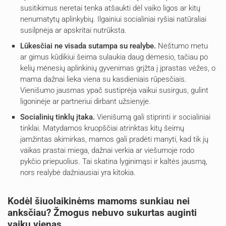
susitikimus neretai tenka atšaukti dėl vaiko ligos ar kitų
nenumatytų aplinkybių. Ilgainiui socialiniai ryšiai natūraliai
susilpnėja ar apskritai nutrūksta.
Lūkesčiai ne visada sutampa su realybe.
Nėštumo metu
ar gimus kūdikiui šeima sulaukia daug dėmesio, tačiau po
kelių mėnesių aplinkinių gyvenimas grįžta į įprastas vėžes, o
mama dažnai lieka viena su kasdieniais rūpesčiais.
Vienišumo jausmas ypač sustiprėja vaikui susirgus, gulint
ligoninėje ar partneriui dirbant užsienyje.
Socialinių tinklų įtaka.
Vienišumą gali stiprinti ir socialiniai
tinklai. Matydamos kruopščiai atrinktas kitų šeimų
įamžintas akimirkas, mamos gali pradėti manyti, kad tik jų
vaikas prastai miega, dažnai verkia ar viešumoje rodo
pykčio priepuolius. Tai skatina lyginimąsi ir kaltės jausmą,
nors realybė dažniausiai yra kitokia.
Kodėl šiuolaikinėms mamoms sunkiau nei
anksčiau? Žmogus nebuvo sukurtas auginti
vaikų vienas