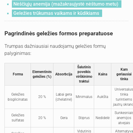
Nėščiųjų anemija (mažakraujystė nėštumo metu)
Geležies trūkumas vaikams ir kūdikiams
Pagrindinės geležies formos preparatuose
Trumpas dažniausiai naudojamų geležies formų
palyginimas:
Šalutinis
Kam
Elementinės
poveikis
Forma
Absorbcija
Kaina
geriausiai
geležies (%)
virškinimo
tinka
traktui
Universalus
Geležies
Labai gera
tinka
20 %
Minimalus
Aukšta
bisglicinatas
(chelatinė)
turintiems
jautrų skran
Sunkesniai
Geležies
20 %
Gera
Stiprus
Nedidelė
anemijos
sulfatas
atvejais
Vidutinis
Alternatyva