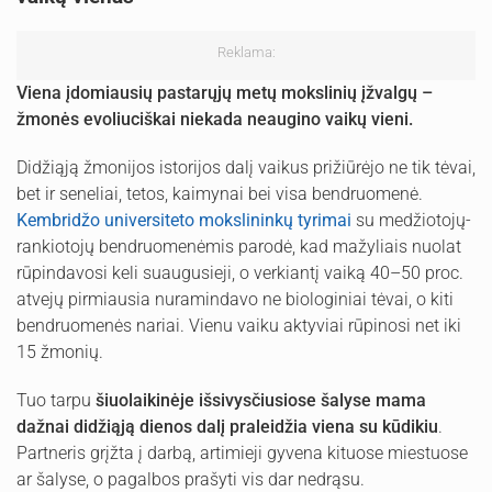
Reklama:
Viena įdomiausių pastarųjų metų mokslinių įžvalgų –
žmonės evoliuciškai niekada neaugino vaikų vieni.
Didžiąją žmonijos istorijos dalį vaikus prižiūrėjo ne tik tėvai,
bet ir seneliai, tetos, kaimynai bei visa bendruomenė.
Kembridžo universiteto mokslininkų tyrimai
su medžiotojų-
rankiotojų bendruomenėmis parodė, kad mažyliais nuolat
rūpindavosi keli suaugusieji, o verkiantį vaiką 40–50 proc.
atvejų pirmiausia nuramindavo ne biologiniai tėvai, o kiti
bendruomenės nariai. Vienu vaiku aktyviai rūpinosi net iki
15 žmonių.
Tuo tarpu
šiuolaikinėje išsivysčiusiose šalyse mama
dažnai didžiąją dienos dalį praleidžia viena su kūdikiu
.
Partneris grįžta į darbą, artimieji gyvena kituose miestuose
ar šalyse, o pagalbos prašyti vis dar nedrąsu.