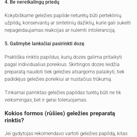
4. Be nereikalingų priedų
Kokybiškame geležies papilde neturėtų būti perteklinių
užpildų, konservantų ar sintetinių dažiklių, kurie gali sukelti
nepageidaujamas reakcijas ar nulemti intoleranciją.
5. Galimybė lanksčiai pasirinkti dozę
Praktiška rinktis papildus, kurių dozes galima pritaikyti
pagal individualius poreikius. Skirtingos dozės leidžia
preparatą naudoti tiek geležies atsargoms palaikyti, tiek
padidėjus geležies poreikiui ar nustačius trūkumą.
Tinkamai parinktas geležies papildas turėtų būti ne tik
veiksmingas, bet ir gerai toleruojamas.
Kokios formos (rūšies) geležies preparatą
rinktis?
Jei gydytojas rekomendavo vartoti geležies papildą, kitas