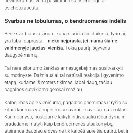
beviltiškumas, verta pasikalbėti su psichologu ar
psichoterapeutu.
Svarbus ne tobulumas, o bendruomenės indėlis
Bene svarbiausia žinutė, kurią siunčia šiuolaikiniai tyrimai,
yra labai paprasta –
nieko neįprasta, jei mama šiame
vaidmenyje jaučiasi vieniša
. Tokią patirtį išgyvena
daugybė mamų.
Tai nėra silpnumo ženklas ar nesugebėjimas susitvarkyti
su motinyste. Dažniausiai tai natūrali reakcija į gyvenimo
etapą, kuriame iš moters tikimasi labai daug, tačiau
pagalbos suteikiama gerokai mažiau.
Kalbėjimas apie vienišumą, pagalbos priėmimas ir ryšio su
kitais kūrimas yra rūpinimosi savimi ir savo šeima ženklas.
Kai motinystę nustojame laikyti individualiu išbandymu ir
pradedame matyti kaip bendruomenės atsakomybę,
atsiranda daugiau erdvės ne tik kalbėti apie šią patirtį, bet ir