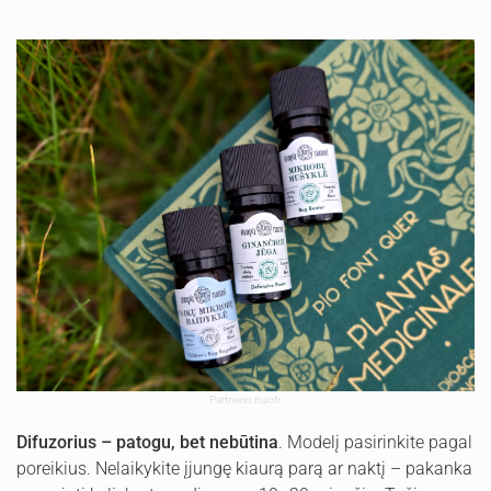
Partnerio nuotr.
Difuzorius – patogu, bet nebūtina
. Modelį pasirinkite pagal
poreikius. Nelaikykite įjungę kiaurą parą ar naktį – pakanka