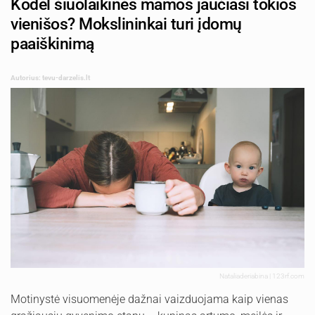
Kodėl šiuolaikinės mamos jaučiasi tokios
vienišos? Mokslininkai turi įdomų
paaiškinimą
Autorius: tevu-darzelis.lt
Nataliaderiabina | 123rf.com
Motinystė visuomenėje dažnai vaizduojama kaip vienas