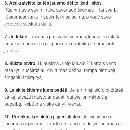
6.
Atsikratykite kaltės jausmo dėl to, kad ilsitės.
Rūpinimasis savimi nėra savanaudiškumas – tai svarbi
rūpinimosi vaiku ir apskritai visa šeima, o ypač savo
emocine sveikata dalis.
7.
Judėkite.
Trumpas pasivaikščiojimas, lengva mankšta
ar šokiai namuose gali pagerinti nuotaiką ir sumažinti
įtampą.
8.
Būkite atvira.
Į klausimą „Kaip laikaisi?“ kartais verta
atsakyti nuoširdžiai. Atvirumas dažnai tampa pirmuoju
žingsniu į tikrą ryšį.
9.
Leiskite kitiems jums padėti.
Jei artimieji siūlo prižiūrėti
vaiką, atvežti maisto ar padėti buityje, priimkite šią
pagalbą. Nebūtina visko daryti vienai.
10.
Prireikus kreipkitės į specialistus.
Jei vienišumo
jausmas nepraeina, o kartu atsiranda liūdesys, nerimas ar