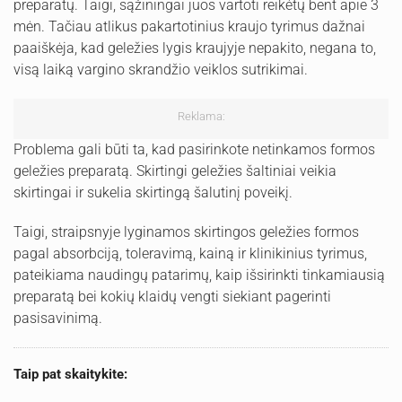
preparatų. Taigi, sąžiningai juos vartoti reikėtų bent apie 3
mėn. Tačiau atlikus pakartotinius kraujo tyrimus dažnai
paaiškėja, kad geležies lygis kraujyje nepakito, negana to,
visą laiką vargino skrandžio veiklos sutrikimai.
Reklama:
Problema gali būti ta, kad pasirinkote netinkamos formos
geležies preparatą. Skirtingi geležies šaltiniai veikia
skirtingai ir sukelia skirtingą šalutinį poveikį.
Taigi, straipsnyje lyginamos skirtingos geležies formos
pagal absorbciją, toleravimą, kainą ir klinikinius tyrimus,
pateikiama naudingų patarimų, kaip išsirinkti tinkamiausią
preparatą bei kokių klaidų vengti siekiant pagerinti
pasisavinimą.
Taip pat skaitykite: