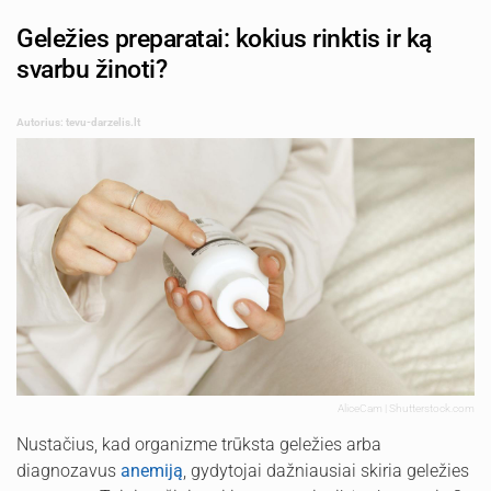
Geležies preparatai: kokius rinktis ir ką
svarbu žinoti?
Autorius: tevu-darzelis.lt
AliceCam | Shutterstock.com
Nustačius, kad organizme trūksta geležies arba
diagnozavus
anemiją
, gydytojai dažniausiai skiria geležies