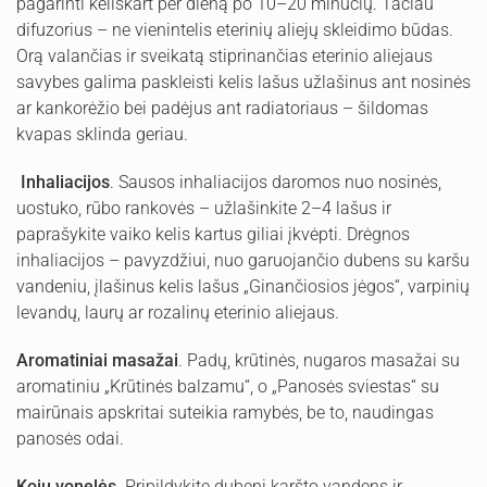
pagarinti keliskart per dieną po 10–20 minučių. Tačiau
difuzorius – ne vienintelis eterinių aliejų skleidimo būdas.
Orą valančias ir sveikatą stiprinančias eterinio aliejaus
savybes galima paskleisti kelis lašus užlašinus ant nosinės
ar kankorėžio bei padėjus ant radiatoriaus – šildomas
kvapas sklinda geriau.
Inhaliacijos
. Sausos inhaliacijos daromos nuo nosinės,
uostuko, rūbo rankovės – užlašinkite 2–4 lašus ir
paprašykite vaiko kelis kartus giliai įkvėpti. Drėgnos
inhaliacijos – pavyzdžiui, nuo garuojančio dubens su karšu
vandeniu, įlašinus kelis lašus „Ginančiosios jėgos“, varpinių
levandų, laurų ar rozalinų eterinio aliejaus.
Aromatiniai masažai
. Padų, krūtinės, nugaros masažai su
aromatiniu „Krūtinės balzamu“, o „Panosės sviestas“ su
mairūnais apskritai suteikia ramybės, be to, naudingas
panosės odai.
Kojų vonelės
. Pripildykite dubenį karšto vandens ir