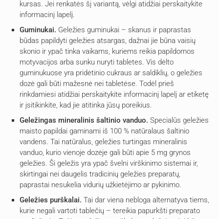
kursas. Jei renkatės šį variantą, vėlgi atidžiai perskaitykite
informacinį lapelį.
Guminukai.
Geležies guminukai – skanus ir paprastas
būdas papildyti geležies atsargas, dažnai jie būna vaisių
skonio ir ypač tinka vaikams, kuriems reikia papildomos
motyvacijos arba sunku nuryti tabletes. Vis dėlto
guminukuose yra pridėtinio cukraus ar saldiklių, o geležies
dozė gali būti mažesnė nei tabletėse. Todėl prieš
rinkdamiesi atidžiai perskaitykite informacinį lapelį ar etiketę
ir įsitikinkite, kad jie atitinka jūsų poreikius.
Geležingas mineralinis šaltinio vanduo.
Specialūs geležies
maisto papildai gaminami iš 100 % natūralaus šaltinio
vandens. Tai natūralus, geležies turtingas mineralinis
vanduo, kurio vienoje dozėje gali būti apie 5 mg grynos
geležies. Ši geležis yra ypač švelni virškinimo sistemai ir,
skirtingai nei daugelis tradicinių geležies preparatų,
paprastai nesukelia vidurių užkietėjimo ar pykinimo.
Geležies purškalai.
Tai dar viena nebloga alternatyva tiems,
kurie negali vartoti tablečių – tereikia papurkšti preparato