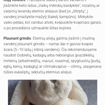
įlašinkite kelis lašus „Vaikų mikrobų baidyklės“, rozalinų ar
varpinių levandų eterinio aliejaus (kad jis „ištirptų“, į
vandenį įmaišykite mažytį šlakelį šampūno). Mirkykite
vaiko pėdas, kol vanduo atvės, kvėpuokite kvapniais garais,
o po procedūros užmaukite šiltas kojines.
Plaunant grindis
. Eterinių aliejų galima įlašinti į muiliną
vandenį plaunant grindis – namai dar ir gaiviai kvepės
švara (5–10 lašų į kibirą vandens). Čia rekomenduojame
naudoti čiobrelių, kadagių arba nebrangius gvazdikėlių,
mirtenių (arbatmedžių,
niaouli
,
rosalina
), spygliuočių (pušų,
eglių, kėnių, kadagių) ar citrinakvapius – citrinų,
staigeriana
rūšies eukaliptų, sėklučių eterinius aliejus.