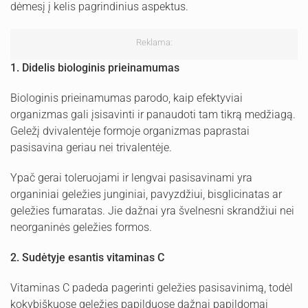
dėmesį į kelis pagrindinius aspektus.
Reklama:
1. Didelis biologinis prieinamumas
Biologinis prieinamumas parodo, kaip efektyviai
organizmas gali įsisavinti ir panaudoti tam tikrą medžiagą.
Geležį dvivalentėje formoje organizmas paprastai
pasisavina geriau nei trivalentėje.
Ypač gerai toleruojami ir lengvai pasisavinami yra
organiniai geležies junginiai, pavyzdžiui, bisglicinatas ar
geležies fumaratas. Jie dažnai yra švelnesni skrandžiui nei
neorganinės geležies formos.
2. Sudėtyje esantis vitaminas C
Vitaminas C padeda pagerinti geležies pasisavinimą, todėl
kokybiškuose geležies papilduose dažnai papildomai