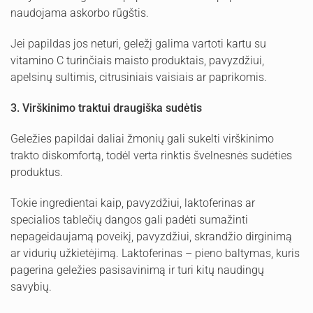
naudojama askorbo rūgštis.
Jei papildas jos neturi, geležį galima vartoti kartu su
vitamino C turinčiais maisto produktais, pavyzdžiui,
apelsinų sultimis, citrusiniais vaisiais ar paprikomis.
3. Virškinimo traktui draugiška sudėtis
Geležies papildai daliai žmonių gali sukelti virškinimo
trakto diskomfortą, todėl verta rinktis švelnesnės sudėties
produktus.
Tokie ingredientai kaip, pavyzdžiui, laktoferinas ar
specialios tablečių dangos gali padėti sumažinti
nepageidaujamą poveikį, pavyzdžiui, skrandžio dirginimą
ar vidurių užkietėjimą. Laktoferinas – pieno baltymas, kuris
pagerina geležies pasisavinimą ir turi kitų naudingų
savybių.