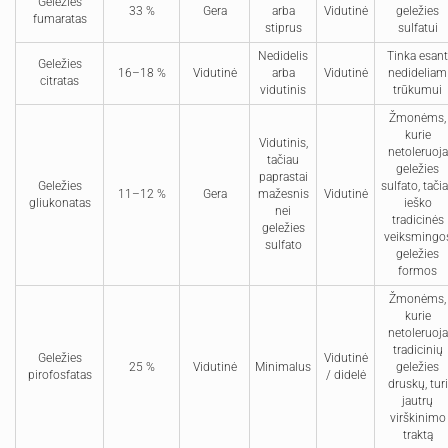
Geležies
33 %
Gera
arba
Vidutinė
geležies
fumaratas
stiprus
sulfatui
Nedidelis
Tinka esant
Geležies
16–18 %
Vidutinė
arba
Vidutinė
nedideliam
citratas
vidutinis
trūkumui
Žmonėms,
kurie
Vidutinis,
netoleruoja
tačiau
geležies
paprastai
Geležies
sulfato, tači
11–12 %
Gera
mažesnis
Vidutinė
gliukonatas
ieško
nei
tradicinės
geležies
veiksmingo
sulfato
geležies
formos
Žmonėms,
kurie
netoleruoja
tradicinių
Geležies
Vidutinė
25 %
Vidutinė
Minimalus
geležies
pirofosfatas
/ didelė
druskų, turi
jautrų
virškinimo
traktą