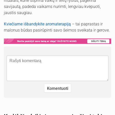
ritualais, kurie stiprina vaikų ir tėvų ryšius, pagerina
savijautą, padeda vaikams nurimti, lengviau kvėpuoti,
jaustis saugiau.
Kviečiame išbandykite aromaterapiją
– tai paprastas ir
malonus būdas pasirūpinti savo šeimos sveikata ir gerove.