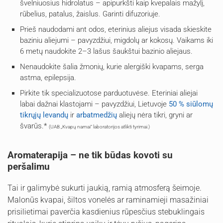
švelniuosius hidrolatus – apipurkšti kaip kvepalais mažylį,
rūbelius, patalus, žaislus. Garinti difuzoriuje.
Prieš naudodami ant odos, eterinius aliejus visada skieskite
baziniu aliejumi – pavyzdžiui, migdolų ar kokosų. Vaikams iki
6 metų naudokite 2–3 lašus šaukštui bazinio aliejaus.
Nenaudokite šalia žmonių, kurie alergiški kvapams, serga
astma, epilepsija.
Pirkite tik specializuotose parduotuvėse. Eteriniai aliejai
labai dažnai klastojami – pavyzdžiui, Lietuvoje
50 % siūlomų
tikrųjų levandų
ir
arbatmedžių
aliejų nėra tikri, gryni ar
švarūs.*
(UAB „Kvapų namai“ laboratorijos atlikti tyrimai.)
Aromaterapija – ne tik būdas kovoti su
peršalimu
Tai ir galimybė sukurti jaukią, ramią atmosferą šeimoje.
Malonūs kvapai, šiltos vonelės ar raminamieji masažiniai
prisilietimai paverčia kasdienius rūpesčius stebuklingais