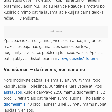
gražiausių gyvenimo etapų – kupinas artumo, meilės ir
prasmingų akimirkų. Tačiau realybėje daugelis moterų po
kūdikio gimimo patiria jausmą, apie kurį kalbama gerokai
rečiau, – vienišumą.
Reklama:
Ypač pažeidžiamos jaunos, vienišos mamos, migrantės,
mažesnes pajamas gaunančios šeimos bei tėvai,
auginantys sveikatos problemų turinčius vaikus. Apie šią
patirtį aktyviai diskutuojama ir
„Tėvų darželio“ forume
.
Vienišumas – dažnesnis, nei manome
Nors motinystė dažnai siejama su artumu, tyrimai rodo,
kad situacija – priešinga. Jungtinėje Karalystėje atliktos
apklausos
, kurioje dalyvavo 2250 mamų, duomenimis, 82
proc. jų retkarčiais patiria vienišumo jausmą. Kito šaltinio
duomenimis
, 43 proc. jaunesnių nei 30 metų mamų nuolat
jaučiasi vienišos.