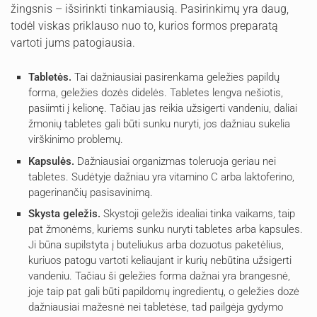
žingsnis – išsirinkti tinkamiausią. Pasirinkimų yra daug,
todėl viskas priklauso nuo to, kurios formos preparatą
vartoti jums patogiausia.
Tabletės.
Tai dažniausiai pasirenkama geležies papildų
forma, geležies dozės didelės. Tabletes lengva nešiotis,
pasiimti į kelionę. Tačiau jas reikia užsigerti vandeniu, daliai
žmonių tabletes gali būti sunku nuryti, jos dažniau sukelia
virškinimo problemų.
Kapsulės.
Dažniausiai organizmas toleruoja geriau nei
tabletes. Sudėtyje dažniau yra vitamino C arba laktoferino,
pagerinančių pasisavinimą.
Skysta geležis.
Skystoji geležis idealiai tinka vaikams, taip
pat žmonėms, kuriems sunku nuryti tabletes arba kapsules.
Ji būna supilstyta į buteliukus arba dozuotus paketėlius,
kuriuos patogu vartoti keliaujant ir kurių nebūtina užsigerti
vandeniu. Tačiau ši geležies forma dažnai yra brangesnė,
joje taip pat gali būti papildomų ingredientų, o geležies dozė
dažniausiai mažesnė nei tabletėse, tad pailgėja gydymo