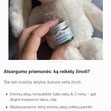
Partnerio nuotr.
Atsargumo priemonės: ką reikėtų žinoti?
Štai keli svarbūs dalykai, kuriuos verta žinoti.
Eterinių aliejų nenaudokite šalia vaikų iki 2 metų – gali
dirginti kvėpavimo takus, odą.
Mažiausiesiems vietoj eterinių aliejų reikėtų parinkti