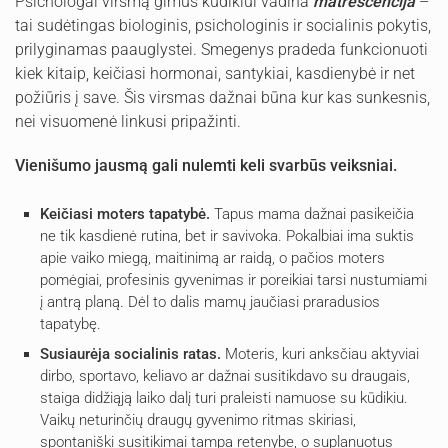
Psichologai virsmą gimus kūdikiui vadina
matrescencija
–
tai sudėtingas biologinis, psichologinis ir socialinis pokytis,
prilyginamas paauglystei. Smegenys pradeda funkcionuoti
kiek kitaip, keičiasi hormonai, santykiai, kasdienybė ir net
požiūris į save. Šis virsmas dažnai būna kur kas sunkesnis,
nei visuomenė linkusi pripažinti.
Vienišumo jausmą gali nulemti keli svarbūs veiksniai.
Keičiasi moters tapatybė.
Tapus mama dažnai pasikeičia
ne tik kasdienė rutina, bet ir savivoka. Pokalbiai ima suktis
apie vaiko miegą, maitinimą ar raidą, o pačios moters
pomėgiai, profesinis gyvenimas ir poreikiai tarsi nustumiami
į antrą planą. Dėl to dalis mamų jaučiasi praradusios
tapatybę.
Susiaurėja socialinis ratas.
Moteris, kuri anksčiau aktyviai
dirbo, sportavo, keliavo ar dažnai susitikdavo su draugais,
staiga didžiąją laiko dalį turi praleisti namuose su kūdikiu.
Vaikų neturinčių draugų gyvenimo ritmas skiriasi,
spontaniški susitikimai tampa retenybe, o suplanuotus