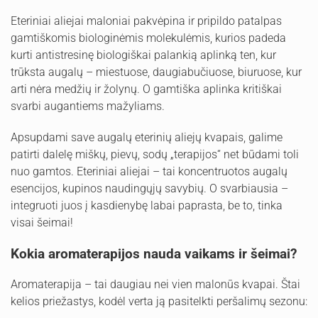
Eteriniai aliejai maloniai pakvėpina ir pripildo patalpas
gamtiškomis biologinėmis molekulėmis, kurios padeda
kurti antistresinę biologiškai palankią aplinką ten, kur
trūksta augalų – miestuose, daugiabučiuose, biuruose, kur
arti nėra medžių ir žolynų. O gamtiška aplinka kritiškai
svarbi augantiems mažyliams.
Apsupdami save augalų eterinių aliejų kvapais, galime
patirti dalelę miškų, pievų, sodų „terapijos“ net būdami toli
nuo gamtos. Eteriniai aliejai – tai koncentruotos augalų
esencijos, kupinos naudingųjų savybių. O svarbiausia –
integruoti juos į kasdienybę labai paprasta, be to, tinka
visai šeimai!
Kokia aromaterapijos nauda vaikams ir šeimai?
Aromaterapija – tai daugiau nei vien malonūs kvapai. Štai
kelios priežastys, kodėl verta ją pasitelkti peršalimų sezonu: