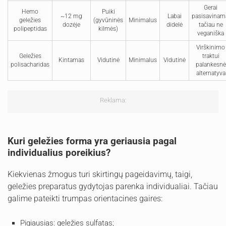
Gerai
Hemo
Puiki
~12 mg
Labai
pasisavinam
geležies
(gyvūninės
Minimalus
dozėje
didelė
tačiau ne
polipeptidas
kilmės)
veganiška
Virškinimo
Geležies
traktui
Kintamas
Vidutinė
Minimalus
Vidutinė
polisacharidas
palankesnė
alternatyva
Reklama:
Kuri geležies forma yra geriausia pagal
individualius poreikius?
Kiekvienas žmogus turi skirtingų pageidavimų, taigi,
geležies preparatus gydytojas parenka individualiai. Tačiau
galime pateikti trumpas orientacines gaires:
Pigiausias: geležies sulfatas;