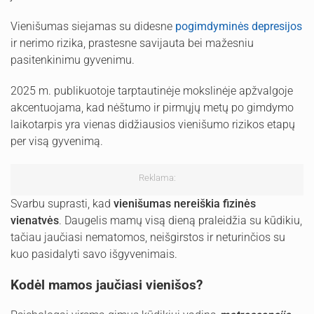
Vienišumas siejamas su didesne
pogimdyminės depresijos
ir nerimo rizika, prastesne savijauta bei mažesniu
pasitenkinimu gyvenimu.
2025 m. publikuotoje tarptautinėje mokslinėje apžvalgoje
akcentuojama, kad nėštumo ir pirmųjų metų po gimdymo
laikotarpis yra vienas didžiausios vienišumo rizikos etapų
per visą gyvenimą.
Reklama:
Svarbu suprasti, kad
vienišumas nereiškia fizinės
vienatvės
. Daugelis mamų visą dieną praleidžia su kūdikiu,
tačiau jaučiasi nematomos, neišgirstos ir neturinčios su
kuo pasidalyti savo išgyvenimais.
Kodėl mamos jaučiasi vienišos?