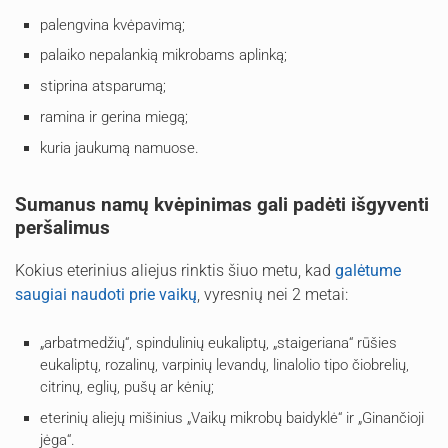
palengvina kvėpavimą;
palaiko nepalankią mikrobams aplinką;
stiprina atsparumą;
ramina ir gerina miegą;
kuria jaukumą namuose.
Sumanus namų kvėpinimas gali padėti išgyventi
peršalimus
Kokius eterinius aliejus rinktis šiuo metu, kad
galėtume
saugiai naudoti prie vaikų
, vyresnių nei 2 metai:
„arbatmedžių“, spindulinių eukaliptų, „staigeriana“ rūšies
eukaliptų, rozalinų, varpinių levandų, linalolio tipo čiobrelių,
citrinų, eglių, pušų ar kėnių;
eterinių aliejų mišinius „Vaikų mikrobų baidyklė“ ir „Ginančioji
jėga“.