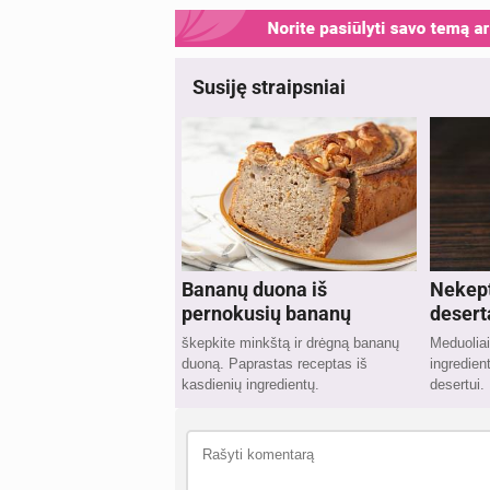
Susiję straipsniai
Bananų duona iš
Nekep
pernokusių bananų
desert
škepkite minkštą ir drėgną bananų
Meduoliai
duoną. Paprastas receptas iš
ingredie
kasdienių ingredientų.
desertui.