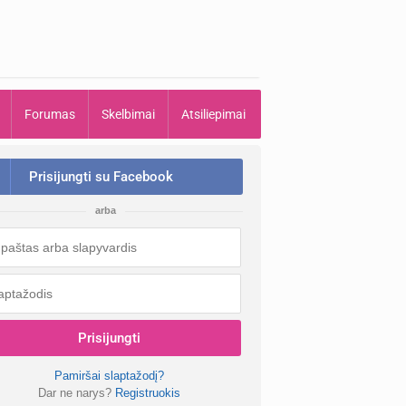
Forumas
Skelbimai
Atsiliepimai
Prisijungti su Facebook
arba
Prisijungti
Pamiršai slaptažodį?
Dar ne narys?
Registruokis