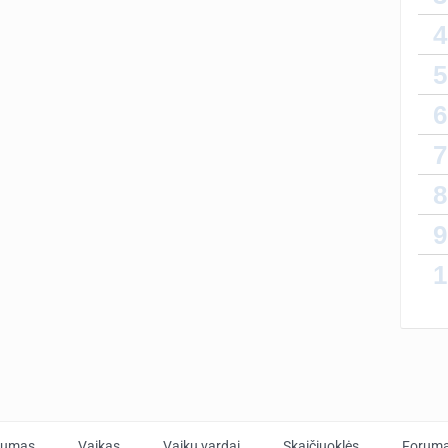
4
5
6
7
8
9
1
tumas
Vaikas
Vaikų vardai
Skaičiuoklės
Forum