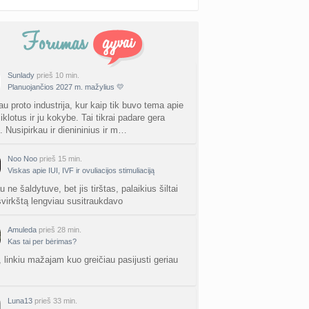
Sunlady
prieš 10 min.
Planuojančios 2027 m. mažylius 💛
au proto industrija, kur kaip tik buvo tema apie
iklotus ir ju kokybe. Tai tikrai padare gera
. Nusipirkau ir dienininius ir m…
Noo Noo
prieš 15 min.
Viskas apie IUI, IVF ir ovuliacijos stimuliaciją
u ne šaldytuve, bet jis tirštas, palaikius šiltai
 švirkštą lengviau susitraukdavo
Amuleda
prieš 28 min.
Kas tai per bėrimas?
, linkiu mažajam kuo greičiau pasijusti geriau
Luna13
prieš 33 min.