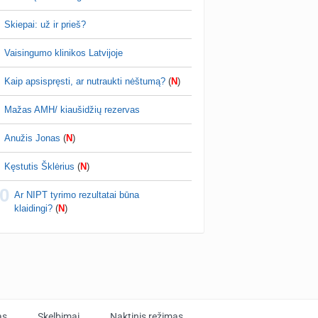
Skiepai: už ir prieš?
Vaisingumo klinikos Latvijoje
Kaip apsispręsti, ar nutraukti nėštumą?
(
N
)
Mažas AMH/ kiaušidžių rezervas
Anužis Jonas
(
N
)
Kęstutis Šklėrius
(
N
)
0
Ar NIPT tyrimo rezultatai būna
klaidingi?
(
N
)
as
Skelbimai
Naktinis režimas