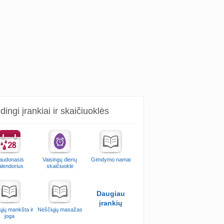
ingi įrankiai ir skaičiuoklės
audonasis
Vaisingų dienų
Gimdymo namai
alendorius
skaičiuoklė
Daugiau
įrankių
ųjų mankšta ir
Nėščiųjų masažas
joga