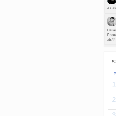
Aš aš
Daria
Prida
ats🫶
Sa
Ne da
T
1
2
3