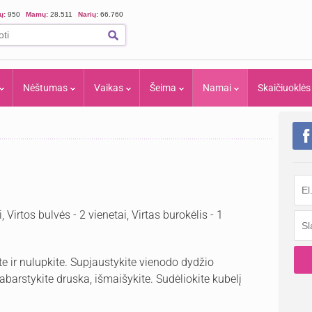
ių:
950
Mamų:
28.511
Narių:
66.760
Nėštumas
Vaikas
Šeima
Namai
Skaičiuoklės
 Virtos bulvės - 2 vienetai, Virtas burokėlis - 1
te ir nulupkite. Supjaustykite vienodo dydžio
pabarstykite druska, išmaišykite. Sudėliokite kubelį