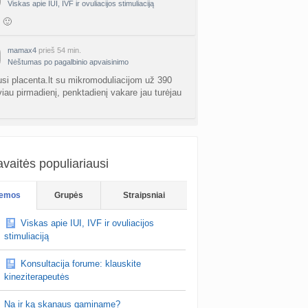
Viskas apie IUI, IVF ir ovuliacijos stimuliaciją
 🙂
mamax4
prieš 54 min.
Nėštumas po pagalbinio apvaisinimo
usi placenta.lt su mikromoduliacijom už 390
viau pirmadienį, penktadienį vakare jau turėjau
Rožyte24
prieš 54 min.
Planuojančios 2027 m. mažylius 💛
vaitės populiariausi
r reiks išbandyti
emos
Grupės
Straipsniai
Viskas apie IUI, IVF ir ovuliacijos
stimuliaciją
Konsultacija forume: klauskite
kineziterapeutės
Na ir ką skanaus gaminame?