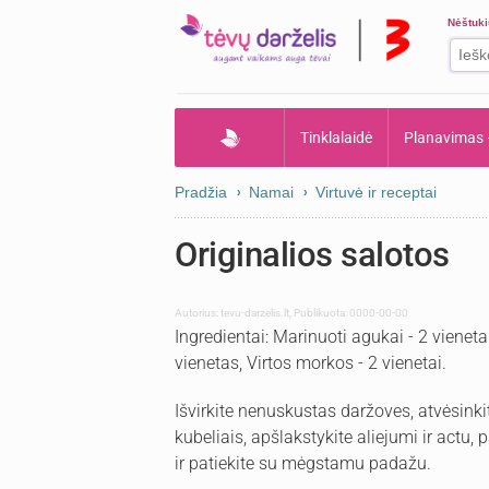
Nėštuk
Tinklalaidė
Planavimas
Pradžia
Namai
Virtuvė ir receptai
Originalios salotos
Autorius:
tevu-darzelis.lt
,
Publikuota: 0000-00-00
Ingredientai: Marinuoti agukai - 2 vienetai,
vienetas, Virtos morkos - 2 vienetai.
Išvirkite nenuskustas daržoves, atvėsinki
kubeliais, apšlakstykite aliejumi ir actu, 
ir patiekite su mėgstamu padažu.