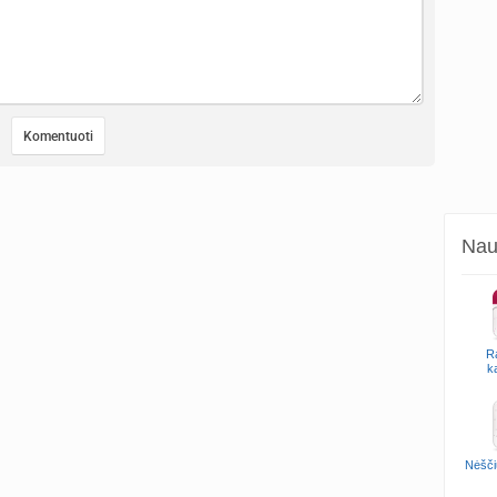
Naud
R
k
Nėšči