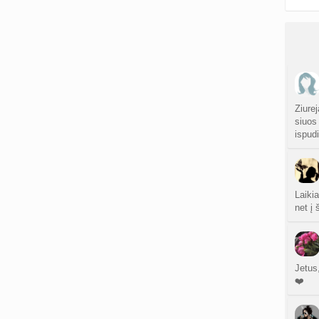
Ziurej
siuos 
ispudi
Laikia
net į
Jetus
❤️