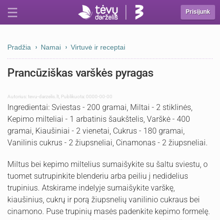
Prisijunk
Pradžia
Namai
Virtuvė ir receptai
Prancūziškas varškės pyragas
Autorius:
tevu-darzelis.lt
,
Publikuota: 0000-00-00
Ingredientai: Sviestas - 200 gramai, Miltai - 2 stiklinės,
Kepimo milteliai - 1 arbatinis šaukštelis, Varškė - 400
gramai, Kiaušiniai - 2 vienetai, Cukrus - 180 gramai,
Vanilinis cukrus - 2 žiupsneliai, Cinamonas - 2 žiupsneliai.
Miltus bei kepimo miltelius sumaišykite su šaltu sviestu, o
tuomet sutrupinkite blenderiu arba peiliu į nedidelius
trupinius. Atskirame indelyje sumaišykite varškę,
kiaušinius, cukrų ir porą žiupsnelių vanilinio cukraus bei
cinamono. Puse trupinių masės padenkite kepimo formelę.