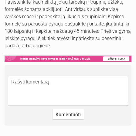
Pasistenkite, kad neliktų jokių tarpelių ir trupinių užtektų
formelės šonams apklijuoti. Ant viršaus supilkite visą
varškės masę ir padenkite ją likusiais trupiniais. Kepimo
formelę su paruoštu pyragu pašaukite į orkaitę, įkaitintą iki
180 laipsnių ir kepkite maždaug 45 minutes. Prieš valgymą
leiskite pyragui šiek tiek atvėsti ir patiekite su desertiniu
padažu arba uogiene.