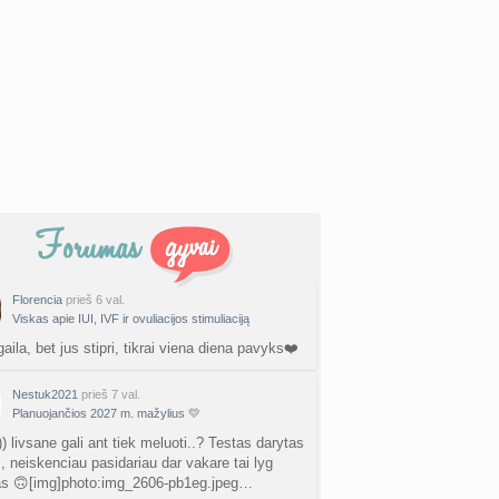
Florencia
prieš 6 val.
Viskas apie IUI, IVF ir ovuliacijos stimuliaciją
gaila, bet jus stipri, tikrai viena diena pavyks❤️
Nestuk2021
prieš 7 val.
Planuojančios 2027 m. mažylius 💛
) livsane gali ant tiek meluoti..? Testas darytas
., neiskenciau pasidariau dar vakare tai lyg
as 🙃[img]photo:img_2606-pb1eg.jpeg…