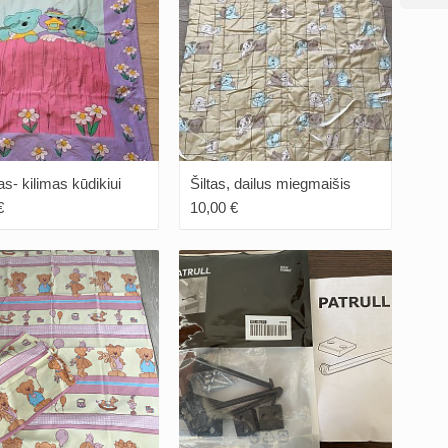
as- kilimas kūdikiui
Šiltas, dailus miegmaišis
€
10,00 €