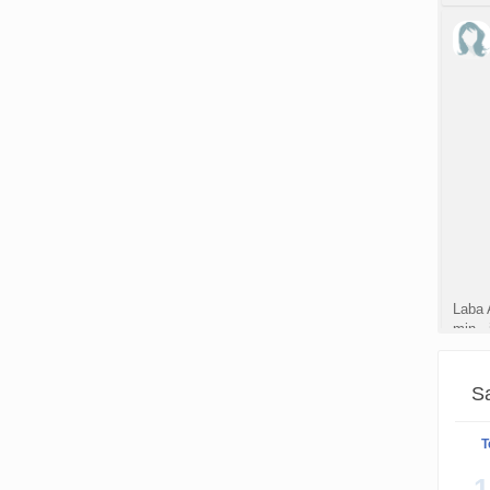
Laba 
min., 
Neis
Sa
Ačiū 
T
užgrūd
žemė 
1