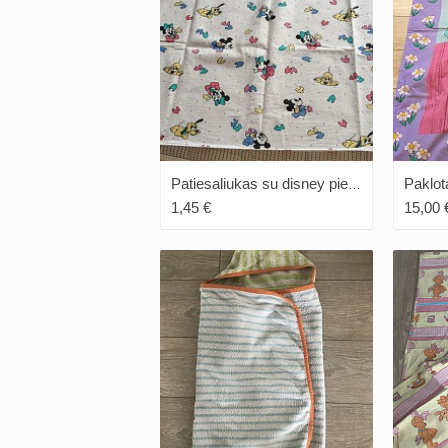
Paklot
Patiesaliukas su disney piešinukais
1,45 €
15,00 