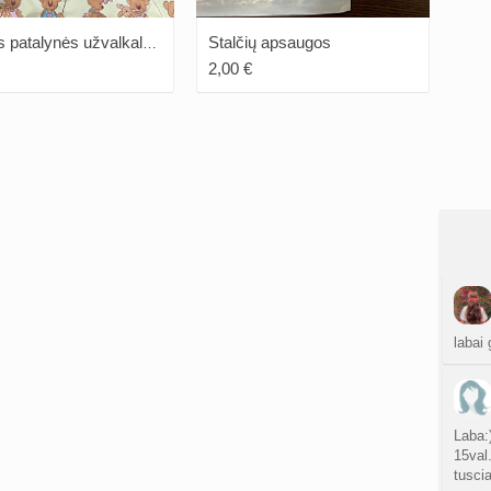
Stalčių apsaugos
Rožinis patalynės užvalkalas ir pagalvei užvalkali
2,00 €
labai 
Laba:)
15val
tusci