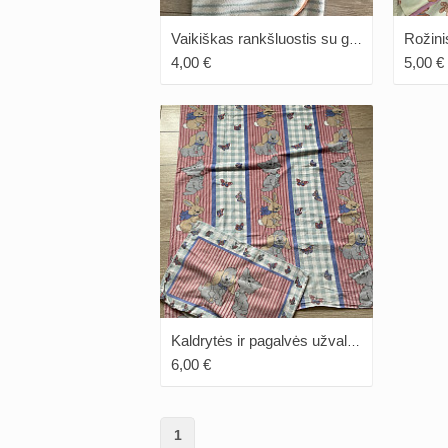
Vaikiškas rankšluostis su gobtuvu
4,00 €
5,00 €
Kaldrytės ir pagalvės užvalkalai
6,00 €
1