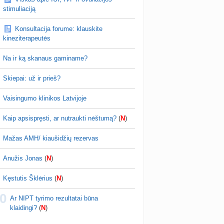
stimuliaciją
Orea
prieš 7 val.
Planuojančios 2027 m. mažylius 💛
Konsultacija forume: klauskite
s mane dabar nereguliarios... del to ir gaudziau
kineziterapeutės
stais. Uzpraeitas buvo 33d, praeitas 43d.. bet
 zindau, tai del to man taip.. i…
Na ir ką skanaus gaminame?
Skiepai: už ir prieš?
Vaisingumo klinikos Latvijoje
Kaip apsispręsti, ar nutraukti nėštumą?
(
N
)
Mažas AMH/ kiaušidžių rezervas
Anužis Jonas
(
N
)
Kęstutis Šklėrius
(
N
)
0
Ar NIPT tyrimo rezultatai būna
klaidingi?
(
N
)