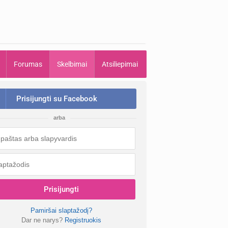
Forumas
Skelbimai
Atsiliepimai
Prisijungti su Facebook
arba
Prisijungti
Pamiršai slaptažodį?
Dar ne narys?
Registruokis