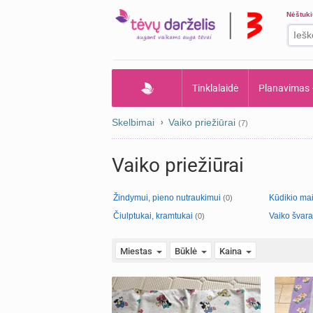
Nėštuk
Tinklalaidė
Planavimas
Skelbimai
Vaiko priežiūrai
(7)
Vaiko priežiūrai
Žindymui, pieno nutraukimui
Kūdikio mai
(0)
Čiulptukai, kramtukai
Vaiko švarai
(0)
Miestas
Būklė
Kaina