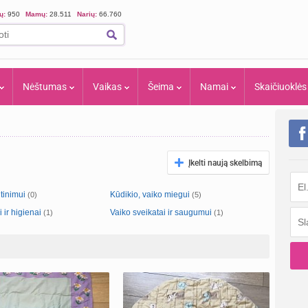
ių:
950
Mamų:
28.511
Narių:
66.760
Nėštumas
Vaikas
Šeima
Namai
Skaičiuoklės
Įkelti naują skelbimą
tinimui
Kūdikio, vaiko miegui
(0)
(5)
 ir higienai
Vaiko sveikatai ir saugumui
(1)
(1)