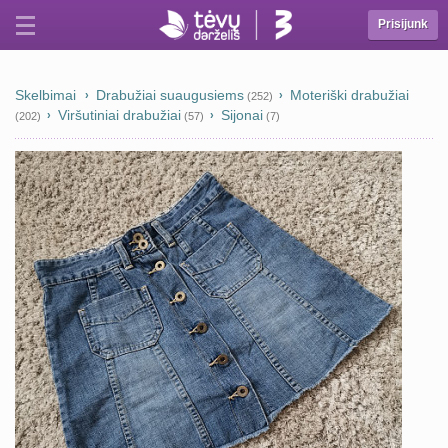
Prisijunk
Skelbimai
Drabužiai suaugusiems
Moteriški drabužiai
(252)
Viršutiniai drabužiai
Sijonai
(202)
(57)
(7)