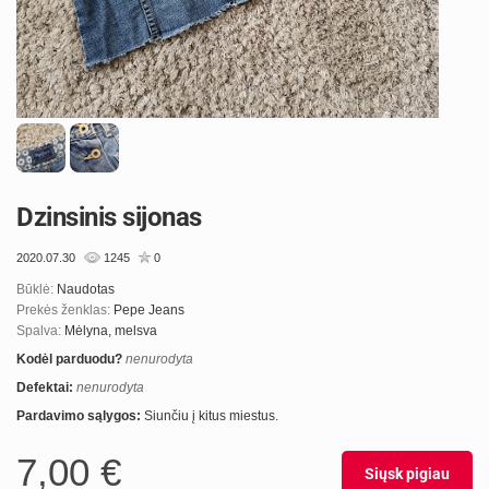
Dzinsinis sijonas
2020.07.30
1245
0
Būklė:
Naudotas
Prekės ženklas:
Pepe Jeans
Spalva:
Mėlyna, melsva
Kodėl parduodu?
nenurodyta
Defektai:
nenurodyta
Pardavimo sąlygos:
Siunčiu į kitus miestus.
7,00 €
Siųsk pigiau