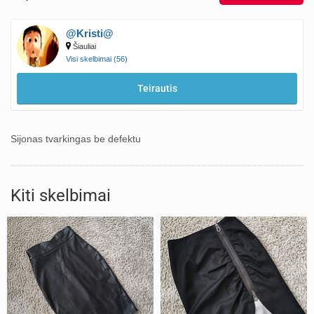
@Kristi@
Šiauliai
Visi skelbimai (56)
Teirautis
Sijonas tvarkingas be defektu
Kiti skelbimai