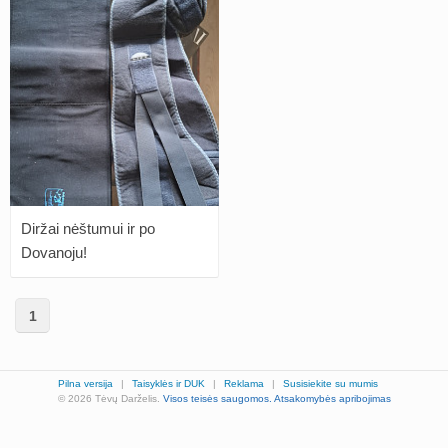
Diržai nėštumui ir po
Dovanoju!
1
Pilna versija
|
Taisyklės ir DUK
|
Reklama
|
Susisiekite su mumis
© 2026 Tėvų Darželis.
Visos teisės saugomos.
Atsakomybės apribojimas