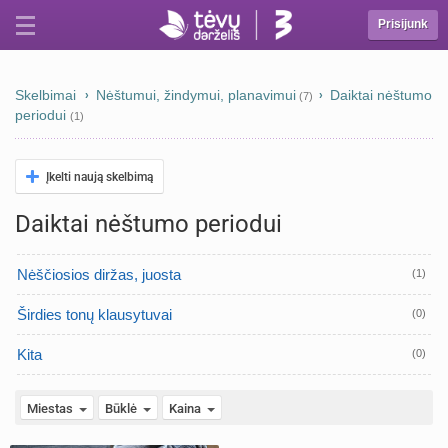
Prisijunk
Skelbimai
Nėštumui, žindymui, planavimui
Daiktai nėštumo
(7)
periodui
(1)
Įkelti naują skelbimą
Daiktai nėštumo periodui
Nėščiosios diržas, juosta
(1)
Širdies tonų klausytuvai
(0)
Kita
(0)
Miestas
Būklė
Kaina