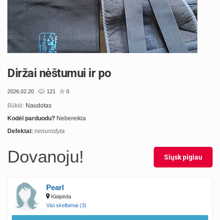
Diržai nėštumui ir po
2026.02.20
121
0
Būklė:
Naudotas
Kodėl parduodu?
Nebereikia
Defektai:
nenurodyta
Dovanoju!
Siųsk pigiau
Pearl
Klaipėda
Visi skelbimai (3)