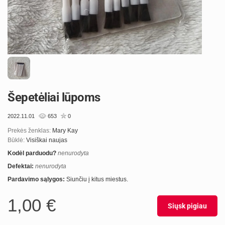
Šepetėliai lūpoms
2022.11.01
653
0
Prekės ženklas:
Mary Kay
Būklė:
Visiškai naujas
Kodėl parduodu?
nenurodyta
Defektai:
nenurodyta
Pardavimo sąlygos:
Siunčiu į kitus miestus.
1,00 €
Siųsk pigiau