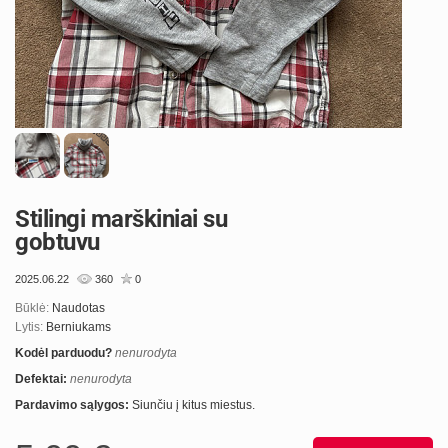
Stilingi marškiniai su
gobtuvu
2025.06.22
360
0
Būklė:
Naudotas
Lytis:
Berniukams
Kodėl parduodu?
nenurodyta
Defektai:
nenurodyta
Pardavimo sąlygos:
Siunčiu į kitus miestus.