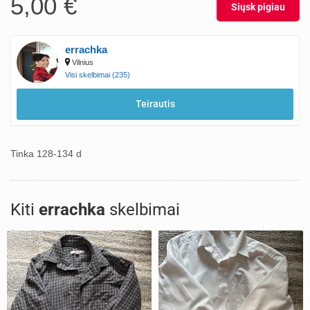
5,00 €
Siųsk pigiau
errachka
Vilnius
Visi skelbimai (235)
Teirautis
Tinka 128-134 d
Kiti
errachka
skelbimai