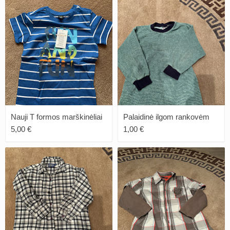
Nauji T formos marškinėliai
Palaidinė ilgom rankovėm
5,00 €
1,00 €