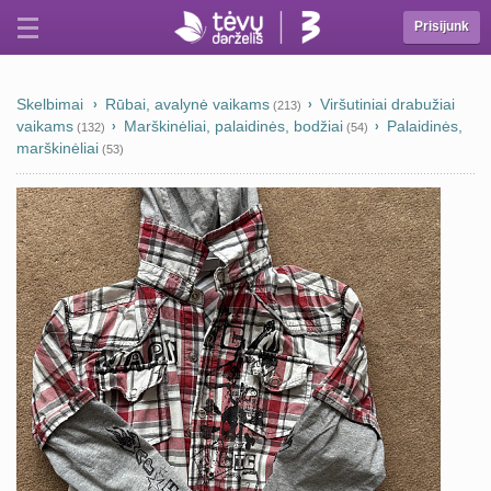
Prisijunk
Skelbimai
Rūbai, avalynė vaikams
Viršutiniai drabužiai
(213)
vaikams
Marškinėliai, palaidinės, bodžiai
Palaidinės,
(132)
(54)
marškinėliai
(53)