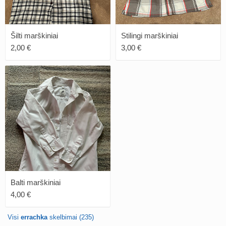
Šilti marškiniai
Stilingi marškiniai
2,00 €
3,00 €
Balti marškiniai
4,00 €
Visi
errachka
skelbimai (235)