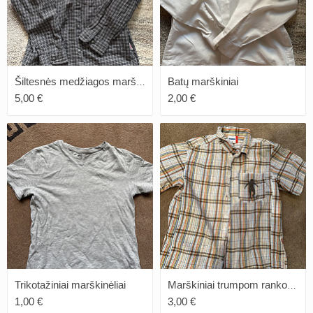
Batų marškiniai
Šiltesnės medžiagos marškiniai
5,00 €
2,00 €
Trikotažiniai marškinėliai
Marškiniai trumpom rankovėmis
1,00 €
3,00 €