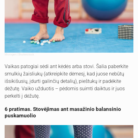
Microgen | Shutterstock
Vaikas patogiai sėdi ant kėdės arba stovi. Šalia paberkite
smulkių žaisliukų (atkreipkite dėmesį, kad juose nebūtų
išsikišusių, įdurti galinčių detalių), pieštukų ir padėkite
dėžutę. Vaiko užduotis – pėdomis suimti daiktus ir juos
perkelti į dėžutę.
6 pratimas. Stovėjimas ant masažinio balansinio
puskamuolio