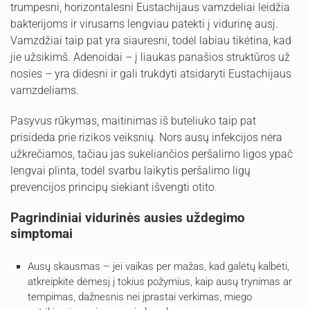
trumpesni, horizontalesni Eustachijaus vamzdeliai leidžia
bakterijoms ir virusams lengviau patekti į vidurinę ausį.
Vamzdžiai taip pat yra siauresni, todėl labiau tikėtina, kad
jie užsikimš. Adenoidai – į liaukas panašios struktūros už
nosies – yra didesni ir gali trukdyti atsidaryti Eustachijaus
vamzdeliams.
Pasyvus rūkymas, maitinimas iš buteliuko taip pat
prisideda prie rizikos veiksnių. Nors ausų infekcijos nėra
užkrečiamos, tačiau jas sukeliančios peršalimo ligos ypač
lengvai plinta, todėl svarbu laikytis peršalimo ligų
prevencijos principų siekiant išvengti otito.
Pagrindiniai vidurinės ausies uždegimo
simptomai
Ausų skausmas – jei vaikas per mažas, kad galėtų kalbėti,
atkreipkite dėmesį į tokius požymius, kaip ausų trynimas ar
tempimas, dažnesnis nei įprastai verkimas, miego