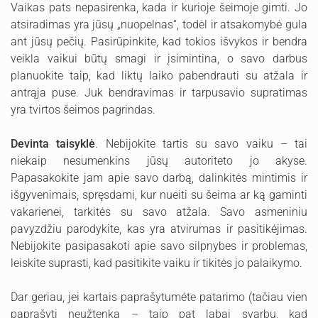
Vaikas pats nepasirenka, kada ir kurioje šeimoje gimti. Jo
atsiradimas yra jūsų „nuopelnas“, todėl ir atsakomybė gula
ant jūsų pečių. Pasirūpinkite, kad tokios išvykos ir bendra
veikla vaikui būtų smagi ir įsimintina, o savo darbus
planuokite taip, kad liktų laiko pabendrauti su atžala ir
antrąja puse. Juk bendravimas ir tarpusavio supratimas
yra tvirtos šeimos pagrindas.
Devinta taisyklė
. Nebijokite tartis su savo vaiku – tai
niekaip nesumenkins jūsų autoriteto jo akyse.
Papasakokite jam apie savo darbą, dalinkitės mintimis ir
išgyvenimais, spręsdami, kur nueiti su šeima ar ką gaminti
vakarienei, tarkitės su savo atžala. Savo asmeniniu
pavyzdžiu parodykite, kas yra atvirumas ir pasitikėjimas.
Nebijokite pasipasakoti apie savo silpnybes ir problemas,
leiskite suprasti, kad pasitikite vaiku ir tikitės jo palaikymo.
Dar geriau, jei kartais paprašytumėte patarimo (tačiau vien
paprašyti neužtenka – taip pat labai svarbu, kad