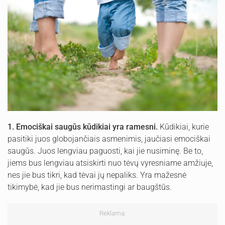
1. Emociškai saugūs kūdikiai yra ramesni.
Kūdikiai, kurie
pasitiki juos globojančiais asmenimis, jaučiasi emociškai
saugūs. Juos lengviau paguosti, kai jie nusiminę. Be to,
jiems bus lengviau atsiskirti nuo tėvų vyresniame amžiuje,
nes jie bus tikri, kad tėvai jų nepaliks. Yra mažesnė
tikimybė, kad jie bus nerimastingi ar baugštūs.
Reklama: