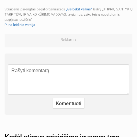
Straipsnis parengtas pagal organizacijos
„Gelbėkit vaikus“
leidinį „STIPRIŲ SANTYKIŲ
TARP TĖVŲ IR VAIKO KŪRIMO VADOVAS: teigiamas, vaiko teisių nuostatomis
pagrįstas požiūris“
Pilna leidinio versija
Reklama: