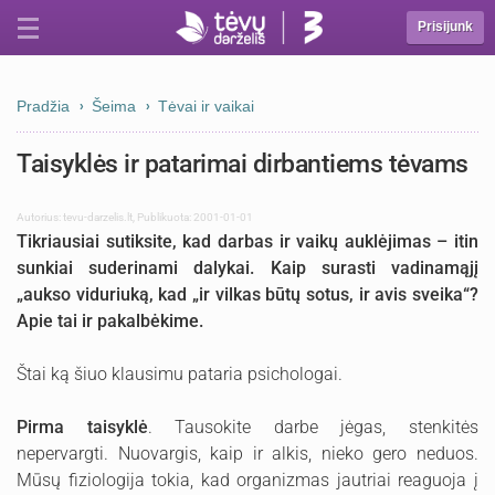
Prisijunk
Pradžia
Šeima
Tėvai ir vaikai
Taisyklės ir patarimai dirbantiems tėvams
Autorius:
tevu-darzelis.lt
,
Publikuota: 2001-01-01
Tikriausiai sutiksite, kad darbas ir vaikų auklėjimas – itin
sunkiai suderinami dalykai. Kaip surasti vadinamąjį
„aukso viduriuką, kad „ir vilkas būtų sotus, ir avis sveika“?
Apie tai ir pakalbėkime.
Štai ką šiuo klausimu pataria psichologai.
Pirma taisyklė
. Tausokite darbe jėgas, stenkitės
nepervargti. Nuovargis, kaip ir alkis, nieko gero neduos.
Mūsų fiziologija tokia, kad organizmas jautriai reaguoja į