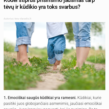
Kodėl stiprus prisirišimo jausmas tarp
tėvų ir kūdikio yra toks svarbus?
Autorius: tevu-darzelis.lt
1. Emociškai saugūs kūdikiai yra ramesni.
Kūdikiai, kurie
pasitiki juos globojančiais asmenimis, jaučiasi emociškai