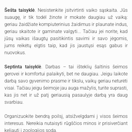
Šešta taisyklė
. Nesistenkite įsitvirtinti vaiko sąskaita. Jūs
suaugę, ir tik todėl žinote ir mokate daugiau už vaiką:
geriau žaidžiate kompiuterinius žaidimus ir plaunate indus,
geriau skaitote ir gaminate valgyti... Tačiau jei norite, kad
jūsų vaikas išaugtų pasitikintis savimi ir savo jėgomis,
jums reikėtų elgtis taip, kad jis jaustųsi esąs gabus ir
nuovokus.
Septinta taisyklė
. Darbas – tai išteklių šaltinis šeimos
gerovei ir komfortui palaikyti, bet ne daugiau. Jeigu laikote
darbą savo gyvenimo prasme ir tikslu, vaikų geriau neturėti
visai. Tačiau jeigu šeimoje jau auga mažylis, turite suprasti,
kas jis net ir už patį geriausią pasaulyje darbą yra daug
svarbiau.
Organizuokite bendrą poilsį, atsižvelgdami į visos šeimos
interesus. Nereikia nutaisyti rūgščios minos ir prisiverčiant
keliauti į zoologijos sodą.