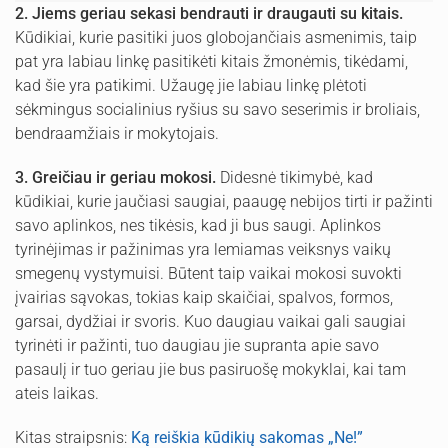
2. Jiems geriau sekasi bendrauti ir draugauti su kitais.
Kūdikiai, kurie pasitiki juos globojančiais asmenimis, taip
pat yra labiau linkę pasitikėti kitais žmonėmis, tikėdami,
kad šie yra patikimi. Užaugę jie labiau linkę plėtoti
sėkmingus socialinius ryšius su savo seserimis ir broliais,
bendraamžiais ir mokytojais.
3. Greičiau ir geriau mokosi.
Didesnė tikimybė, kad
kūdikiai, kurie jaučiasi saugiai, paaugę nebijos tirti ir pažinti
savo aplinkos, nes tikėsis, kad ji bus saugi. Aplinkos
tyrinėjimas ir pažinimas yra lemiamas veiksnys vaikų
smegenų vystymuisi. Būtent taip vaikai mokosi suvokti
įvairias sąvokas, tokias kaip skaičiai, spalvos, formos,
garsai, dydžiai ir svoris. Kuo daugiau vaikai gali saugiai
tyrinėti ir pažinti, tuo daugiau jie supranta apie savo
pasaulį ir tuo geriau jie bus pasiruošę mokyklai, kai tam
ateis laikas.
Kitas straipsnis:
Ką reiškia kūdikių sakomas „Ne!”