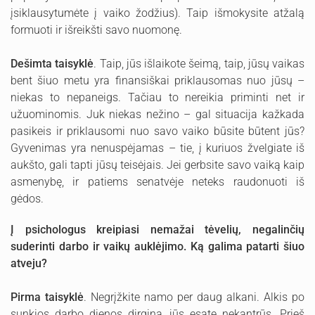
įsiklausytumėte į vaiko žodžius). Taip išmokysite atžalą
formuoti ir išreikšti savo nuomonę.
Dešimta taisyklė
. Taip, jūs išlaikote šeimą, taip, jūsų vaikas
bent šiuo metu yra finansiškai priklausomas nuo jūsų –
niekas to nepaneigs. Tačiau to nereikia priminti net ir
užuominomis. Juk niekas nežino – gal situacija kažkada
pasikeis ir priklausomi nuo savo vaiko būsite būtent jūs?
Gyvenimas yra nenuspėjamas – tie, į kuriuos žvelgiate iš
aukšto, gali tapti jūsų teisėjais. Jei gerbsite savo vaiką kaip
asmenybę, ir patiems senatvėje neteks raudonuoti iš
gėdos.
Į psichologus kreipiasi nemažai tėvelių, negalinčių
suderinti darbo ir vaikų auklėjimo. Ką galima patarti šiuo
atveju?
Pirma taisyklė
. Negrįžkite namo per daug alkani. Alkis po
sunkios darbo dienos dirgina, jūs esate nekantrūs. Prieš