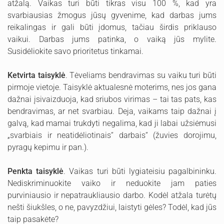
atžalą. Vaikas turi būti tikras visu 100 %, kad yra
svarbiausias žmogus jūsų gyvenime, kad darbas jums
reikalingas ir gali būti įdomus, tačiau širdis priklauso
vaikui. Darbas jums patinka, o vaiką jūs mylite.
Susidėliokite savo prioritetus tinkamai.
Ketvirta taisyklė
. Tėveliams bendravimas su vaiku turi būti
pirmoje vietoje. Taisyklė aktualesnė moterims, nes jos gana
dažnai įsivaizduoja, kad sriubos virimas – tai tas pats, kas
bendravimas, ar net svarbiau. Deja, vaikams taip dažnai į
galvą, kad mamai trukdyti negalima, kad ji labai užsiėmusi
„svarbiais ir neatidėliotinais“ darbais“ (žuvies dorojimu,
pyragų kepimu ir pan.).
Penkta taisyklė
. Vaikas turi būti lygiateisiu pagalbininku.
Nediskriminuokite vaiko ir neduokite jam paties
purviniausio ir nepatraukliausio darbo. Kodėl atžala turėtų
nešti šiukšles, o ne, pavyzdžiui, laistyti gėles? Todėl, kad jūs
taip pasakėte?