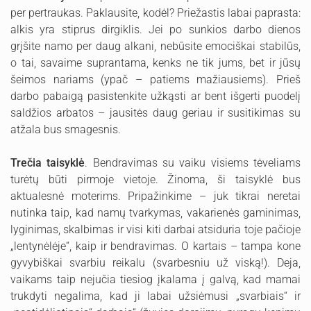
per pertraukas. Paklausite, kodėl? Priežastis labai paprasta:
alkis yra stiprus dirgiklis. Jei po sunkios darbo dienos
grįšite namo per daug alkani, nebūsite emociškai stabilūs,
o tai, savaime suprantama, kenks ne tik jums, bet ir jūsų
šeimos nariams (ypač – patiems mažiausiems). Prieš
darbo pabaigą pasistenkite užkąsti ar bent išgerti puodelį
saldžios arbatos – jausitės daug geriau ir susitikimas su
atžala bus smagesnis.
Trečia taisyklė
. Bendravimas su vaiku visiems tėveliams
turėtų būti pirmoje vietoje. Žinoma, ši taisyklė bus
aktualesnė moterims. Pripažinkime – juk tikrai neretai
nutinka taip, kad namų tvarkymas, vakarienės gaminimas,
lyginimas, skalbimas ir visi kiti darbai atsiduria toje pačioje
„lentynėlėje“, kaip ir bendravimas. O kartais – tampa kone
gyvybiškai svarbiu reikalu (svarbesniu už viską!). Deja,
vaikams taip nejučia tiesiog įkalama į galvą, kad mamai
trukdyti negalima, kad ji labai užsiėmusi „svarbiais“ ir