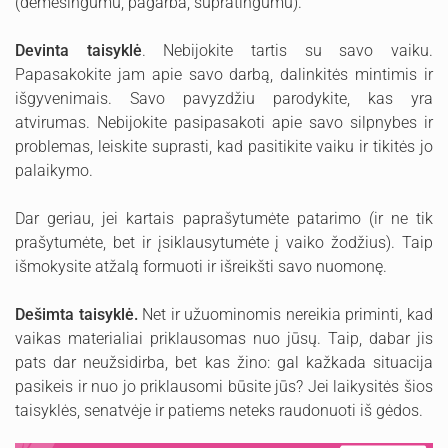
(dėmesingumu, pagarba, supratingumu).
Devinta taisyklė
. Nebijokite tartis su savo vaiku.
Papasakokite jam apie savo darbą, dalinkitės mintimis ir
išgyvenimais. Savo pavyzdžiu parodykite, kas yra
atvirumas. Nebijokite pasipasakoti apie savo silpnybes ir
problemas, leiskite suprasti, kad pasitikite vaiku ir tikitės jo
palaikymo.
Dar geriau, jei kartais paprašytumėte patarimo (ir ne tik
prašytumėte, bet ir įsiklausytumėte į vaiko žodžius). Taip
išmokysite atžalą formuoti ir išreikšti savo nuomonę.
Dešimta taisyklė.
Net ir užuominomis nereikia priminti, kad
vaikas materialiai priklausomas nuo jūsų. Taip, dabar jis
pats dar neužsidirba, bet kas žino: gal kažkada situacija
pasikeis ir nuo jo priklausomi būsite jūs? Jei laikysitės šios
taisyklės, senatvėje ir patiems neteks raudonuoti iš gėdos.