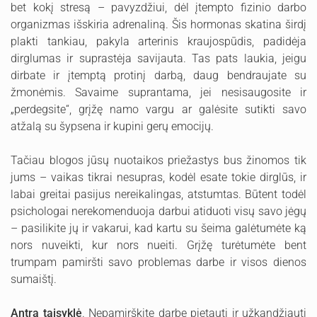
bet kokį stresą – pavyzdžiui, dėl įtempto fizinio darbo
organizmas išskiria adrenaliną. Šis hormonas skatina širdį
plakti tankiau, pakyla arterinis kraujospūdis, padidėja
dirglumas ir suprastėja savijauta. Tas pats laukia, jeigu
dirbate ir įtemptą protinį darbą, daug bendraujate su
žmonėmis. Savaime suprantama, jei nesisaugosite ir
„perdegsite“, grįžę namo vargu ar galėsite sutikti savo
atžalą su šypsena ir kupini gerų emocijų.
Tačiau blogos jūsų nuotaikos priežastys bus žinomos tik
jums – vaikas tikrai nesupras, kodėl esate tokie dirglūs, ir
labai greitai pasijus nereikalingas, atstumtas. Būtent todėl
psichologai nerekomenduoja darbui atiduoti visų savo jėgų
– pasilikite jų ir vakarui, kad kartu su šeima galėtumėte ką
nors nuveikti, kur nors nueiti. Grįžę turėtumėte bent
trumpam pamiršti savo problemas darbe ir visos dienos
sumaištį.
Antra taisyklė
. Nepamirškite darbe pietauti ir užkandžiauti