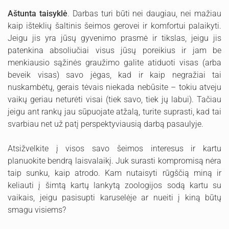
Aštunta taisyklė
. Darbas turi būti nei daugiau, nei mažiau
kaip išteklių šaltinis šeimos gerovei ir komfortui palaikyti.
Jeigu jis yra jūsų gyvenimo prasmė ir tikslas, jeigu jis
patenkina absoliučiai visus jūsų poreikius ir jam be
menkiausio sąžinės graužimo galite atiduoti visas (arba
beveik visas) savo jėgas, kad ir kaip negražiai tai
nuskambėtų, gerais tėvais niekada nebūsite – tokiu atveju
vaikų geriau neturėti visai (tiek savo, tiek jų labui). Tačiau
jeigu ant rankų jau sūpuojate atžalą, turite suprasti, kad tai
svarbiau net už patį perspektyviausią darbą pasaulyje.
Atsižvelkite į visos savo šeimos interesus ir kartu
planuokite bendrą laisvalaikį. Juk surasti kompromisą nėra
taip sunku, kaip atrodo. Kam nutaisyti rūgščią miną ir
keliauti į šimtą kartų lankytą zoologijos sodą kartu su
vaikais, jeigu pasisupti karuselėje ar nueiti į kiną būtų
smagu visiems?