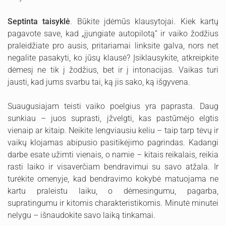
Septinta taisyklė
. Būkite įdėmūs klausytojai. Kiek kartų
pagavote save, kad „įjungiate autopilotą“ ir vaiko žodžius
praleidžiate pro ausis, pritariamai linksite galva, nors net
negalite pasakyti, ko jūsų klausė? Įsiklausykite, atkreipkite
dėmesį ne tik į žodžius, bet ir į intonacijas. Vaikas turi
jausti, kad jums svarbu tai, ką jis sako, ką išgyvena.
Suaugusiajam teisti vaiko poelgius yra paprasta. Daug
sunkiau – juos suprasti, įžvelgti, kas pastūmėjo elgtis
vienaip ar kitaip. Neikite lengviausiu keliu – taip tarp tėvų ir
vaikų klojamas abipusio pasitikėjimo pagrindas. Kadangi
darbe esate užimti vienais, o namie – kitais reikalais, reikia
rasti laiko ir visaverčiam bendravimui su savo atžala. Ir
turėkite omenyje, kad bendravimo kokybė matuojama ne
kartu praleistu laiku, o dėmesingumu, pagarba,
supratingumu ir kitomis charakteristikomis. Minutė minutei
nelygu – išnaudokite savo laiką tinkamai.