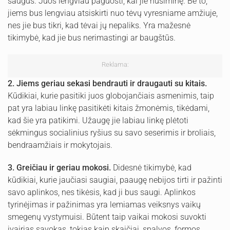
saugūs. Juos lengviau paguosti, kai jie nusiminę. Be to,
jiems bus lengviau atsiskirti nuo tėvų vyresniame amžiuje,
nes jie bus tikri, kad tėvai jų nepaliks. Yra mažesnė
tikimybė, kad jie bus nerimastingi ar baugštūs.
Reklama:
2. Jiems geriau sekasi bendrauti ir draugauti su kitais.
Kūdikiai, kurie pasitiki juos globojančiais asmenimis, taip
pat yra labiau linkę pasitikėti kitais žmonėmis, tikėdami,
kad šie yra patikimi. Užaugę jie labiau linkę plėtoti
sėkmingus socialinius ryšius su savo seserimis ir broliais,
bendraamžiais ir mokytojais.
3. Greičiau ir geriau mokosi.
Didesnė tikimybė, kad
kūdikiai, kurie jaučiasi saugiai, paaugę nebijos tirti ir pažinti
savo aplinkos, nes tikėsis, kad ji bus saugi. Aplinkos
tyrinėjimas ir pažinimas yra lemiamas veiksnys vaikų
smegenų vystymuisi. Būtent taip vaikai mokosi suvokti
įvairias sąvokas, tokias kaip skaičiai, spalvos, formos,