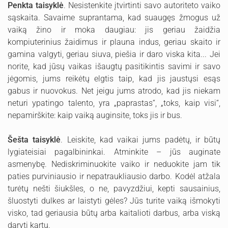
Penkta taisyklė
. Nesistenkite įtvirtinti savo autoriteto vaiko
sąskaita. Savaime suprantama, kad suaugęs žmogus už
vaiką žino ir moka daugiau: jis geriau žaidžia
kompiuterinius žaidimus ir plauna indus, geriau skaito ir
gamina valgyti, geriau siuva, piešia ir daro viska kita... Jei
norite, kad jūsų vaikas išaugtų pasitikintis savimi ir savo
jėgomis, jums reikėtų elgtis taip, kad jis jaustųsi esąs
gabus ir nuovokus. Net jeigu jums atrodo, kad jis niekam
neturi ypatingo talento, yra „paprastas“, „toks, kaip visi“,
nepamirškite: kaip vaiką auginsite, toks jis ir bus.
Šešta taisyklė
. Leiskite, kad vaikai jums padėtų, ir būtų
lygiateisiai pagalbininkai. Atminkite – jūs auginate
asmenybę. Nediskriminuokite vaiko ir neduokite jam tik
paties purviniausio ir nepatraukliausio darbo. Kodėl atžala
turėtų nešti šiukšles, o ne, pavyzdžiui, kepti sausainius,
šluostyti dulkes ar laistyti gėles? Jūs turite vaiką išmokyti
visko, tad geriausia būtų arba kaitalioti darbus, arba viską
daryti kartu.