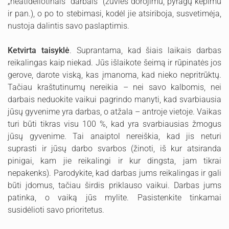
„neatidėliotinais“ darbais“ (žuvies dorojimu, pyragų kepimu
ir pan.), o po to stebimasi, kodėl jie atsiriboja, susvetimėja,
nustoja dalintis savo paslaptimis.
Ketvirta taisyklė
. Suprantama, kad šiais laikais darbas
reikalingas kaip niekad. Jūs išlaikote šeimą ir rūpinatės jos
gerove, darote viską, kas įmanoma, kad nieko nepritrūktų.
Tačiau kraštutinumų nereikia – nei savo kalbomis, nei
darbais neduokite vaikui pagrindo manyti, kad svarbiausia
jūsų gyvenime yra darbas, o atžala – antroje vietoje. Vaikas
turi būti tikras visu 100 %, kad yra svarbiausias žmogus
jūsų gyvenime. Tai anaiptol nereiškia, kad jis neturi
suprasti ir jūsų darbo svarbos (žinoti, iš kur atsiranda
pinigai, kam jie reikalingi ir kur dingsta, jam tikrai
nepakenks). Parodykite, kad darbas jums reikalingas ir gali
būti įdomus, tačiau širdis priklauso vaikui. Darbas jums
patinka, o vaiką jūs mylite. Pasistenkite tinkamai
susidėlioti savo prioritetus.