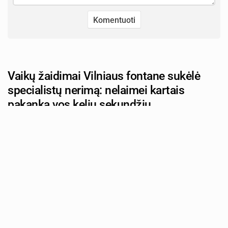
Vaikų žaidimai Vilniaus fontane sukėlė
specialistų nerimą: nelaimei kartais
pakanka vos kelių sekundžių
Autorius: tevu-darzelis.lt