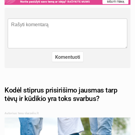
Kodėl stiprus prisirišimo jausmas tarp
tėvų ir kūdikio yra toks svarbus?
Autorius: tevu-darzelis.lt