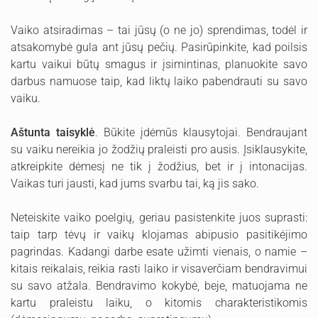
Vaiko atsiradimas – tai jūsų (o ne jo) sprendimas, todėl ir
atsakomybė gula ant jūsų pečių. Pasirūpinkite, kad poilsis
kartu vaikui būtų smagus ir įsimintinas, planuokite savo
darbus namuose taip, kad liktų laiko pabendrauti su savo
vaiku.
Aštunta taisyklė
. Būkite įdėmūs klausytojai. Bendraujant
su vaiku nereikia jo žodžių praleisti pro ausis. Įsiklausykite,
atkreipkite dėmesį ne tik į žodžius, bet ir į intonacijas.
Vaikas turi jausti, kad jums svarbu tai, ką jis sako.
Neteiskite vaiko poelgių, geriau pasistenkite juos suprasti:
taip tarp tėvų ir vaikų klojamas abipusio pasitikėjimo
pagrindas. Kadangi darbe esate užimti vienais, o namie –
kitais reikalais, reikia rasti laiko ir visaverčiam bendravimui
su savo atžala. Bendravimo kokybė, beje, matuojama ne
kartu praleistu laiku, o kitomis charakteristikomis