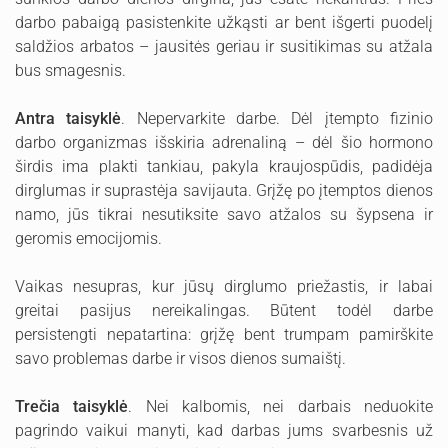
darbo pabaigą pasistenkite užkąsti ar bent išgerti puodelį
saldžios arbatos – jausitės geriau ir susitikimas su atžala
bus smagesnis.
Antra taisyklė
. Nepervarkite darbe. Dėl įtempto fizinio
darbo organizmas išskiria adrenaliną – dėl šio hormono
širdis ima plakti tankiau, pakyla kraujospūdis, padidėja
dirglumas ir suprastėja savijauta. Grįžę po įtemptos dienos
namo, jūs tikrai nesutiksite savo atžalos su šypsena ir
geromis emocijomis.
Vaikas nesupras, kur jūsų dirglumo priežastis, ir labai
greitai pasijus nereikalingas. Būtent todėl darbe
persistengti nepatartina: grįžę bent trumpam pamirškite
savo problemas darbe ir visos dienos sumaištį.
Trečia taisyklė
. Nei kalbomis, nei darbais neduokite
pagrindo vaikui manyti, kad darbas jums svarbesnis už