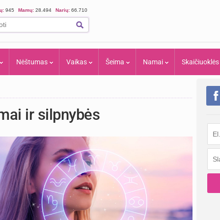
ių:
945
Mamų:
28.494
Narių:
66.710
Nėštumas
Vaikas
Šeima
Namai
Skaičiuoklės
ai ir silpnybės