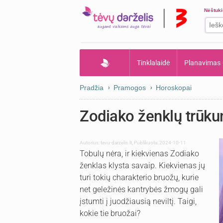
Nėštuk
Tinklalaidė
Planavimas
Pradžia
Pramogos
Horoskopai
Zodiako ženklų trūkum
Autorius:
tevu-darzelis.lt
,
Publikuota: 2024-10-11
Tobulų nėra, ir kiekvienas Zodiako
ženklas klysta savaip. Kiekvienas jų
turi tokių charakterio bruožų, kurie
net geležinės kantrybės žmogų gali
įstumti į juodžiausią neviltį. Taigi,
kokie tie bruožai?