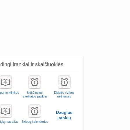
ingi įrankiai ir skaičiuoklės
ngumo klinikos
Nėščiosios
Didelės rizikos
sveikatos patikra
nėštumas
Daugiau
įrankių
iųjų masažas
Skiepų kalendorius