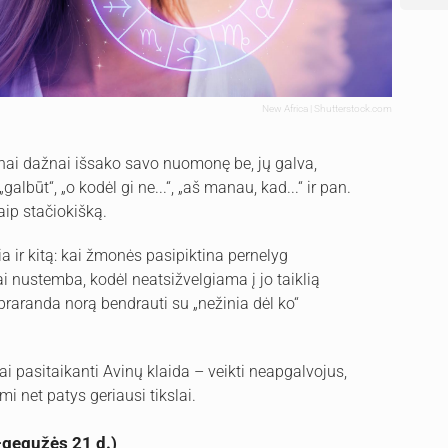
New Africa | Shutterstock.com
nai dažnai išsako savo nuomonę be, jų galva,
lbūt“, „o kodėl gi ne...“, „aš manau, kad...“ ir pan.
aip stačiokišką.
a ir kitą: kai žmonės pasipiktina pernelyg
i nustemba, kodėl neatsižvelgiama į jo taiklią
 praranda norą bendrauti su „nežinia dėl ko“
ai pasitaikanti Avinų klaida – veikti neapgalvojus,
i net patys geriausi tikslai.
–gegužės 21 d.)