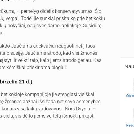
trūkumų – pernelyg didelis konservatyvumas. Šio
čių vergai. Todėl jie sunkiai prisitaiko prie bet kokių
kių pokyčiai, naujovės darbe, aplinkoje. Susidūrę
au.
ukdo Jaučiams adekvačiai reaguoti net į tuos
 kitaip susiję. Jaučiams atrodo, kad visi žmonės
mąstyti ir veikti taip, kaip jiems atrodo geriau. Kas
Naud
reikšmiškai priskiriama blogiui.
irželio 21 d.)
bet kokioje kompanijoje jie stengiasi visiškai
Vaisi
gimę žmonės dažnai išsižada net savo asmenybės
 kuriais visą laiką vadovavosi. Nors Dvyniai –
iela, vis dėlto jiems vertėtų išmokti prikąsti
Nėšč