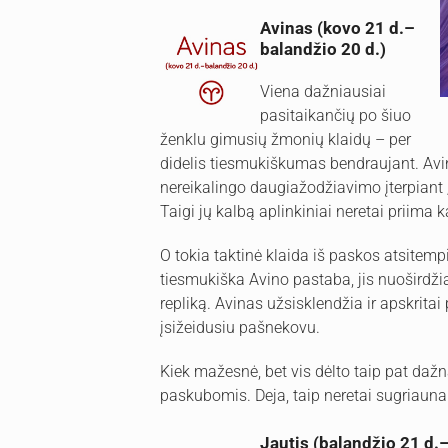
Avinas (kovo 21 d.–
balandžio 20 d.)
Viena dažniausiai
pasitaikančių po šiuo
ženklu gimusių žmonių klaidų – per
didelis tiesmukiškumas bendraujant. Avi
nereikalingo daugiažodžiavimo įterpiant „ga
Taigi jų kalbą aplinkiniai neretai priima k
O tokia taktinė klaida iš paskos atsitempi
tiesmukiška Avino pastaba, jis nuoširdžia
repliką. Avinas užsisklendžia ir apskritai
įsižeidusiu pašnekovu.
Kiek mažesnė, bet vis dėlto taip pat dažn
paskubomis. Deja, taip neretai sugriaunam
Jautis (balandžio 21 d.