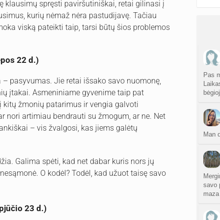
klausimų spręsti paviršutiniškai, retai gilinasi į
ausimus, kurių nėmaž nėra pastudijavę. Tačiau
oka viską pateikti taip, tarsi būtų šios problemos
epos 22 d.)
Pas m
 – pasyvumas. Jie retai išsako savo nuomonę,
Laika
nių įtakai. Asmeniniame gyvenime taip pat
bėgio
 į kitų žmonių patarimus ir vengia galvoti
ar nori artimiau bendrauti su žmogum, ar ne. Net
ankiškai – vis žvalgosi, kas jiems galėtų
Man d
žia. Galima spėti, kad net dabar kuris nors jų
 – nesąmonė. O kodėl? Todėl, kad užuot taisę savo
Mergi
savo p
maza 
pjūčio 23 d.)