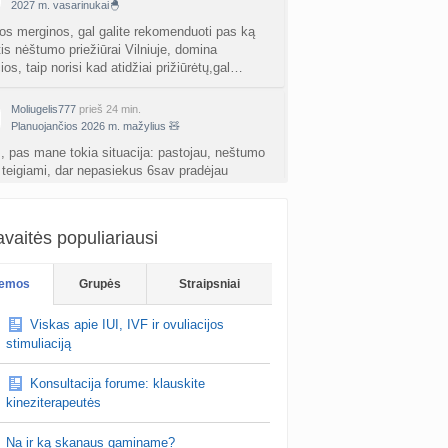
2027 m. vasarinukai🐣
os merginos, gal galite rekomenduoti pas ką
tis nėštumo priežiūrai Vilniuje, domina
ios, taip norisi kad atidžiai prižiūrėtų,gal…
Moliugelis777
prieš 24 min.
Planuojančios 2026 m. mažylius 🧸
, pas mane tokia situacija: pastojau, neštumo
i teigiami, dar nepasiekus 6sav pradėjau
uoti. Nu persileidau. Nuėjau pas gyd. Paziu…
Inanana
prieš 27 min.
vaitės populiariausi
Viskas apie IUI, IVF ir ovuliacijos stimuliaciją
nos ar kazkas atlikote endometrito tyrima
emos
Grupės
Straipsniai
rose pas savo vaisingumo gydytoja?
Viskas apie IUI, IVF ir ovuliacijos
stimuliaciją
Konsultacija forume: klauskite
kineziterapeutės
Na ir ką skanaus gaminame?