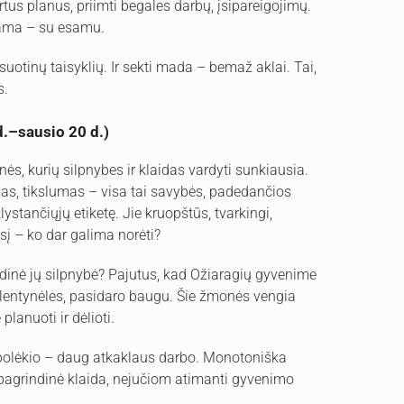
tus planus, priimti begales darbų, įsipareigojimų.
štama – su esamu.
visuotinų taisyklių. Ir sekti mada – bemaž aklai. Tai,
s.
d.–sausio 20 d.)
ės, kurių silpnybes ir klaidas vardyti sunkiausia.
as, tikslumas – visa tai savybės, padedančios
lystančiųjų etiketę. Jie kruopštūs, tvarkingi,
sį – ko dar galima norėti?
grindinė jų silpnybė? Pajutus, kad Ožiaragių gyvenime
į lentynėles, pasidaro baugu. Šie žmonės vengia
lanuoti ir dėlioti.
 polėkio – daug atkaklaus darbo. Monotoniška
yra pagrindinė klaida, nejučiom atimanti gyvenimo