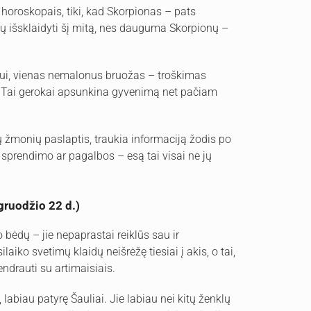
 horoskopais, tiki, kad Skorpionas – pats
tų išsklaidyti šį mitą, nes dauguma Skorpionų –
.
zdžiui, vienas nemalonus bruožas – troškimas
je. Tai gerokai apsunkina gyvenimą net pačiam
ų žmonių paslaptis, traukia informaciją žodis po
o sprendimo ar pagalbos – esą tai visai ne jų
gruodžio 22 d.)
 bėdų – jie nepaprastai reiklūs sau ir
laiko svetimų klaidų neišrėžę tiesiai į akis, o tai,
ndrauti su artimaisiais.
, labiau patyrę Šauliai. Jie labiau nei kitų ženklų