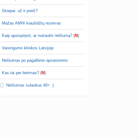
Skiepai: už ir prieš?
Mažas AMH/ kiaušidžių rezervas
Kaip apsispręsti, ar nutraukti nėštumą?
(
N
)
Vaisingumo klinikos Latvijoje
Nėštumas po pagalbinio apvaisinimo
Kas tai per bėrimas?
(
N
)
0
Nėštumas sulaukus 40+ :)