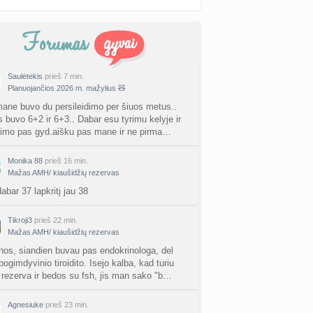
Saulėtekis
prieš 7 min.
Planuojančios 2026 m. mažylius 🧸
ane buvo du persileidimo per šiuos metus..
s buvo 6+2 ir 6+3.. Dabar esu tyrimu kelyje ir
jimo pas gyd.aišku pas mane ir ne pirma…
Monika 88
prieš 16 min.
Mažas AMH/ kiaušidžių rezervas
abar 37 lapkritį jau 38
Tikroji3
prieš 22 min.
Mažas AMH/ kiaušidžių rezervas
nos, siandien buvau pas endokrinologa, del
ogimdyvinio tiroidito. Isejo kalba, kad turiu
rezerva ir bedos su fsh, jis man sako "b…
Agnesiuke
prieš 23 min.