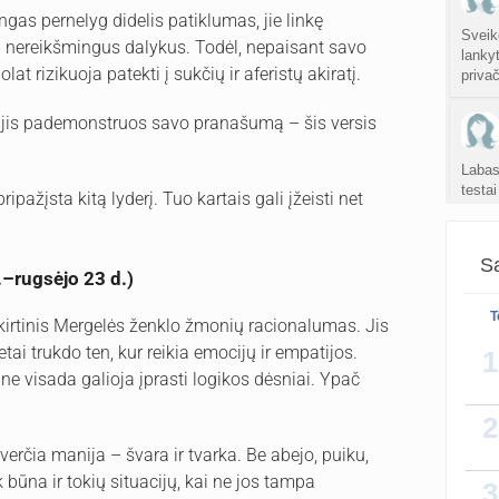
gas pernelyg didelis patiklumas, jie linkę
Sveik
i nereikšmingus dalykus. Todėl, nepaisant savo
lanky
lat rizikuoja patekti į sukčių ir aferistų akiratį.
privač
is jis pademonstruos savo pranašumą – šis versis
Labas
testa
ipažįsta kitą lyderį. Tuo kartais gali įžeisti net
krauj
Sa
.–rugsėjo 23 d.)
Mergi
T
šskirtinis Mergelės ženklo žmonių racionalumas. Jis
santa
tai trukdo ten, kur reikia emocijų ir empatijos.
1
 visada galioja įprasti logikos dėsniai. Ypač
2
verčia manija – švara ir tvarka. Be abejo, puiku,
 būna ir tokių situacijų, kai ne jos tampa
3