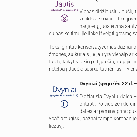
Vienas didžiausių Jaučių 
ženklo atstovai – tikri įpro
naujovių, juos erzina santy
su pasikeitimu jie linkę įžvelgti grėsmę s
Toks įgimtas konservatyvumas dažnai tr
žmones, su kuriais jie jau yra vienaip ar
turėtų laikytis tokių pat įpročių, kaip jie, 
netelpa į Jaučio susikurtus rėmus – viena
Dvyniai (gegužės 22 d.–b
Didžiausia Dvynių klaida – 
pritapti. Po šiuo ženklu 
dalies ar pamina principus,
ypač draugiški, dažnai tampa kompanijos s
liežuvį.