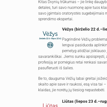
Kitas Dvynių trūkumas – jie linkę daugybę 
detales, turi savo nuomonę apie tuos kl
savo įgimtais oratorystės sugebėjimais m
sprendimo ekspertai.
Vėžys (birželio 22 d.–li
Pagrindinė Vėžių problema
lengvai pasiduoda aplinki
pernelyg atidžiai įsiklauso
savarankiškai. Jiems sunku apsispręsti, 
profesiją ar pomėgius retai renkasi savar
pasufleruoti iš šalies.
Be to, dauguma Vėžių labai greitai įsižeid
skaito apie save ir raukosi, esą visa tai
klaidas, jie norėtų jų tiesiog nepastebėti.
Liūtas (liepos 23 d.–rug