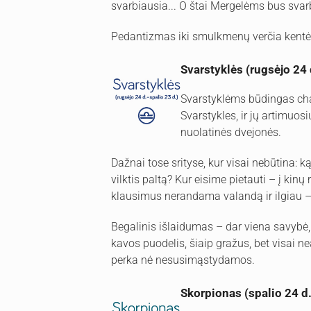
svarbiausia... O štai Mergelėms bus svarb
Pedantizmas iki smulkmenų verčia kentėti 
Svarstyklės (rugsėjo 24 
Svarstyklėms būdingas char
Svarstykles, ir jų artimuos
nuolatinės dvejonės.
Dažnai tose srityse, kur visai nebūtina: k
vilktis paltą? Kur eisime pietauti – į kinų
klausimus nerandama valandą ir ilgiau – 
Begalinis išlaidumas – dar viena savybė, v
kavos puodelis, šiaip gražus, bet visai nea
perka nė nesusimąstydamos.
Skorpionas (spalio 24 d.