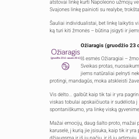
atstovai linkę kurti Napoleono užmojų ver
Svajones linkę painioti su realybe, trok
Šauliai individualistai, bet linkę laikytis 
ką turi kiti žmonės – būtina įsigyti ir jiem
Ožiaragis (gruodžio 23 
Iš esmės Ožiaragiai – žmon
Sveikas protas, nuosaikum
jiems natūraliai pelnyti nek
protingi, mandagūs, moka atskleisti žave
Vis dėlto... galbūt kaip tik tai ir yra pa
viskas tobulai apskaičiuota ir sudėliota 
spontaniškumo, yra linkę viską gyvenime p
Mažai emocijų, daug šalto proto, mažai
karuselė, į kurią jie įsisuka, kaip tik ir 
džiaugsmą ir iš jų pačių, ir iš jų artimųjų.