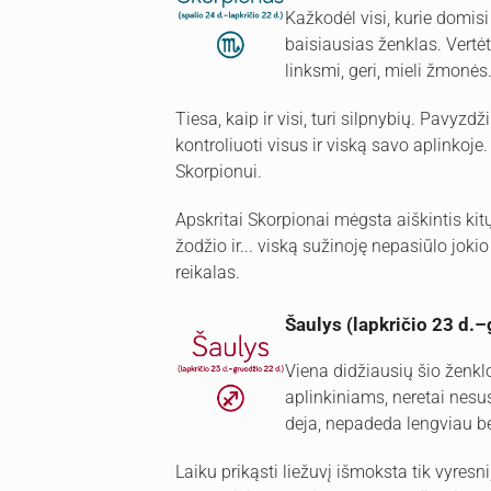
Kažkodėl visi, kurie domisi
baisiausias ženklas. Vertė
linksmi, geri, mieli žmonės
Tiesa, kaip ir visi, turi silpnybių. Pavy
kontroliuoti visus ir viską savo aplinko
Skorpionui.
Apskritai Skorpionai mėgsta aiškintis kit
žodžio ir... viską sužinoję nepasiūlo joki
reikalas.
Šaulys (lapkričio 23 d.–
Viena didžiausių šio ženklo
aplinkiniams, neretai nesusi
deja, nepadeda lengviau be
Laiku prikąsti liežuvį išmoksta tik vyresni