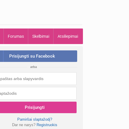
Forumas
Skelbimai
Atsiliepimai
Prisijungti su Facebook
arba
Prisijungti
Pamiršai slaptažodį?
Dar ne narys?
Registruokis