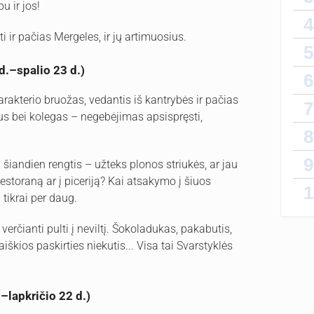
u ir jos!
4
ir pačias Mergeles, ir jų artimuosius.
5
d.–spalio 23 d.)
6
akterio bruožas, vedantis iš kantrybės ir pačias
7
ius bei kolegas – negebėjimas apsispręsti,
8
9
ą šiandien rengtis – užteks plonos striukės, ar jau
 restoraną ar į piceriją? Kai atsakymo į šiuos
1
tikrai per daug.
erčianti pulti į neviltį. Šokoladukas, pakabutis,
iškios paskirties niekutis... Visa tai Svarstyklės
–lapkričio 22 d.)