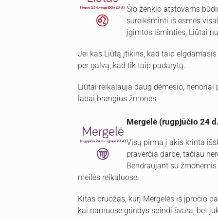
Šio ženklo atstovams būdin
sureikšminti iš esmės visa
įgimtos išminties, Liūtai nuo
Jei kas Liūtą įtikins, kad taip elgdamas
per galvą, kad tik taip padarytų.
Liūtai reikalauja daug dėmesio, nenoriai pr
labai brangius žmones.
Mergelė (rugpjūčio 24 d
Visų pirma į akis krinta i
praverčia darbe, tačiau nere
Bendraujant su žmonėmis ne
meilės reikaluose.
Kitas bruožas, kurį Mergelės iš įpročio pa
kai namuose grindys spindi švara, bet juk