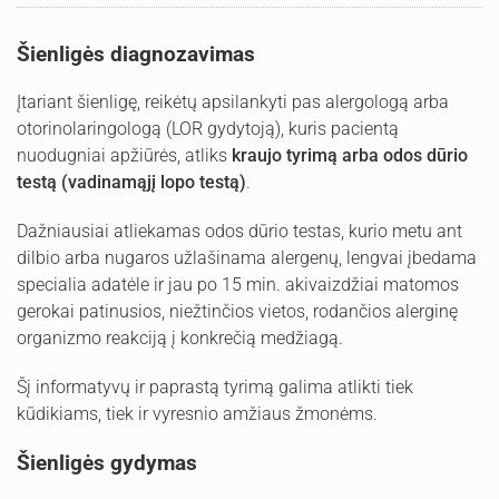
Šienligės diagnozavimas
Įtariant šienligę, reikėtų apsilankyti pas alergologą arba
otorinolaringologą (LOR gydytoją), kuris pacientą
nuodugniai apžiūrės, atliks
kraujo tyrimą arba odos dūrio
testą (vadinamąjį lopo testą)
.
Dažniausiai atliekamas odos dūrio testas, kurio metu ant
dilbio arba nugaros užlašinama alergenų, lengvai įbedama
specialia adatėle ir jau po 15 min. akivaizdžiai matomos
gerokai patinusios, niežtinčios vietos, rodančios alerginę
organizmo reakciją į konkrečią medžiagą.
Šį informatyvų ir paprastą tyrimą galima atlikti tiek
kūdikiams, tiek ir vyresnio amžiaus žmonėms.
Šienligės gydymas