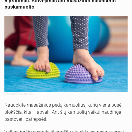
6 pratimas. Stovėjimas ant masažinio balansinio
puskamuolio
Microgen | Shutterstock
Naudokite masažinius pėdų kamuolius, kurių viena pusė
plokščia, kita – apvali. Ant šių kamuolių vaikui naudinga
pastovėti, patrepsėti.