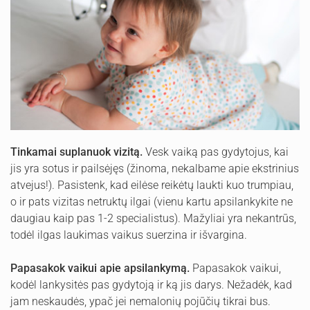
Tinkamai suplanuok vizitą.
Vesk vaiką pas gydytojus, kai
jis yra sotus ir pailsėjęs (žinoma, nekalbame apie ekstrinius
atvejus!). Pasistenk, kad eilėse reikėtų laukti kuo trumpiau,
o ir pats vizitas netruktų ilgai (vienu kartu apsilankykite ne
daugiau kaip pas 1-2 specialistus). Mažyliai yra nekantrūs,
todėl ilgas laukimas vaikus suerzina ir išvargina.
Papasakok vaikui apie apsilankymą.
Papasakok vaikui,
kodėl lankysitės pas gydytoją ir ką jis darys. Nežadėk, kad
jam neskaudės, ypač jei nemalonių pojūčių tikrai bus.