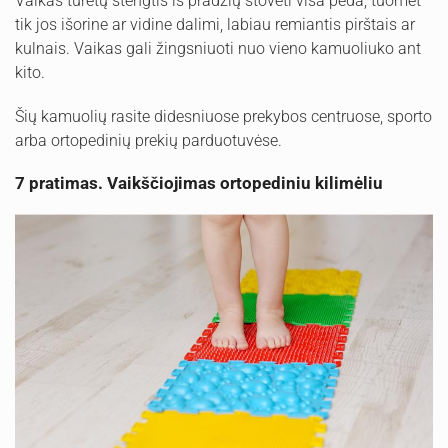
Vaikas turėtų stengtis iš pradžių stovėti visa pėda, tuomet
tik jos išorine ar vidine dalimi, labiau remiantis pirštais ar
kulnais. Vaikas gali žingsniuoti nuo vieno kamuoliuko ant
kito.
Šių kamuolių rasite didesniuose prekybos centruose, sporto
arba ortopedinių prekių parduotuvėse.
7 pratimas. Vaikščiojimas ortopediniu kilimėliu