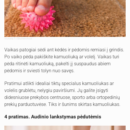
Victoria 1 | Shutterstock
Vaikas patogiai sėdi ant kėdės ir pėdomis remiasi į grindis.
Po vaiko pėda pakiškite kamuoliuką ar volelį. Vaikas turi
pėda ritinėti kamuoliuką, pakelti jį suspaudus abiem
pėdomis ir sviesti tolyn nuo savęs.
Pratimui atlikti idealiai tiktų specialus kamuoliukas ar
volelis grublėtu, nelygiu paviršiumi. Jų galite įsigyti
didesniuose prekybos centruose, sporto arba ortopedinių
prekių parduotuvėse. Tiks ir šunims skirtas kamuoliukas.
4 pratimas. Audinio lankstymas pėdutėmis