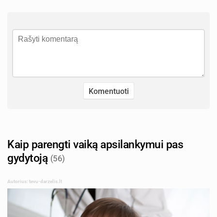
Kaip parengti vaiką apsilankymui pas
gydytoją
(56)
Autorius: tevu-darzelis.lt