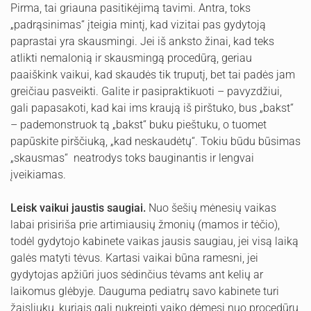
Pirma, tai griauna pasitikėjimą tavimi. Antra, toks
„padrąsinimas“ įteigia mintį, kad vizitai pas gydytoją
paprastai yra skausmingi. Jei iš anksto žinai, kad teks
atlikti nemalonią ir skausmingą procedūrą, geriau
paaiškink vaikui, kad skaudės tik truputį, bet tai padės jam
greičiau pasveikti. Galite ir pasipraktikuoti – pavyzdžiui,
gali papasakoti, kad kai ims kraują iš pirštuko, bus „bakst“
– pademonstruok tą „bakst“ buku pieštuku, o tuomet
papūskite pirščiuką, „kad neskaudėtų“. Tokiu būdu būsimas
„skausmas“ neatrodys toks bauginantis ir lengvai
įveikiamas.
Leisk vaikui jaustis saugiai.
Nuo šešių mėnesių vaikas
labai prisiriša prie artimiausių žmonių (mamos ir tėčio),
todėl gydytojo kabinete vaikas jausis saugiau, jei visą laiką
galės matyti tėvus. Kartasi vaikai būna ramesni, jei
gydytojas apžiūri juos sėdinčius tėvams ant kelių ar
laikomus glėbyje. Dauguma pediatrų savo kabinete turi
žaisliukų, kuriais gali nukreipti vaiko dėmesį nuo procedūrų,