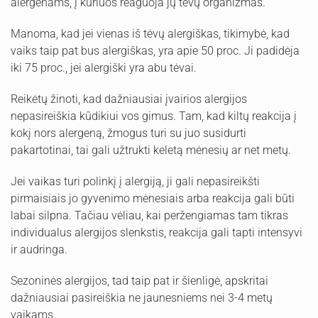
alergenams, į kuriuos reaguoja jų tėvų organizmas.
Manoma, kad jei vienas iš tėvų alergiškas, tikimybė, kad
vaiks taip pat bus alergiškas, yra apie 50 proc. Ji padidėja
iki 75 proc., jei alergiški yra abu tėvai.
Reikėtų žinoti, kad dažniausiai įvairios alergijos
nepasireiškia kūdikiui vos gimus. Tam, kad kiltų reakcija į
kokį nors alergeną, žmogus turi su juo susidurti
pakartotinai, tai gali užtrukti keletą mėnesių ar net metų.
Jei vaikas turi polinkį į alergiją, ji gali nepasireikšti
pirmaisiais jo gyvenimo mėnesiais arba reakcija gali būti
labai silpna. Tačiau vėliau, kai peržengiamas tam tikras
individualus alergijos slenkstis, reakcija gali tapti intensyvi
ir audringa.
Sezoninės alergijos, tad taip pat ir šienligė, apskritai
dažniausiai pasireiškia ne jaunesniems nei 3-4 metų
vaikams.