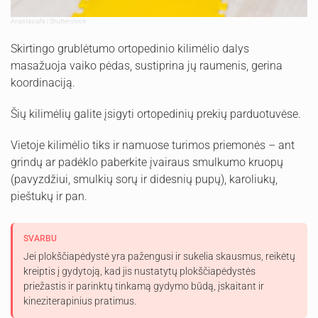
AnastasiaNi | Shutterstock
Skirtingo grublėtumo ortopedinio kilimėlio dalys
masažuoja vaiko pėdas, sustiprina jų raumenis, gerina
koordinaciją.
Šių kilimėlių galite įsigyti ortopedinių prekių parduotuvėse.
Vietoje kilimėlio tiks ir namuose turimos priemonės – ant
grindų ar padėklo paberkite įvairaus smulkumo kruopų
(pavyzdžiui, smulkių sorų ir didesnių pupų), karoliukų,
pieštukų ir pan.
SVARBU
Jei plokščiapėdystė yra pažengusi ir sukelia skausmus, reikėtų
kreiptis į gydytoją, kad jis nustatytų plokščiapėdystės
priežastis ir parinktų tinkamą gydymo būdą, įskaitant ir
kineziterapinius pratimus.