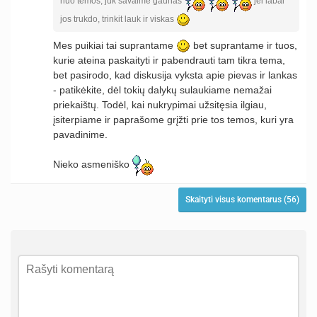
nuo temos, juk savaime gaunas
jei labai
jos trukdo, trinkit lauk ir viskas
Mes puikiai tai suprantame
bet suprantame ir tuos,
kurie ateina paskaityti ir pabendrauti tam tikra tema,
bet pasirodo, kad diskusija vyksta apie pievas ir lankas
- patikėkite, dėl tokių dalykų sulaukiame nemažai
priekaištų. Todėl, kai nukrypimai užsitęsia ilgiau,
įsiterpiame ir paprašome grįžti prie tos temos, kuri yra
pavadinime.
Nieko asmeniško
Skaityti visus komentarus (56)