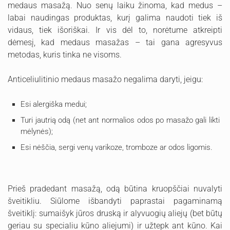
medaus masažą. Nuo senų laiku žinoma, kad medus –
labai naudingas produktas, kurį galima naudoti tiek iš
vidaus, tiek išoriškai. Ir vis dėl to, norėtume atkreipti
dėmesį, kad medaus masažas – tai gana agresyvus
metodas, kuris tinka ne visoms.
Anticeliulitinio medaus masažo negalima daryti, jeigu:
Esi alergiška medui;
Turi jautrią odą (net ant normalios odos po masažo gali likti
mėlynės);
Esi nėščia, sergi venų varikoze, tromboze ar odos ligomis.
Prieš pradedant masažą, odą būtina kruopščiai nuvalyti
šveitikliu. Siūlome išbandyti paprastai pagaminamą
šveitiklį: sumaišyk jūros druską ir alyvuogių aliejų (bet būtų
geriau su specialiu kūno aliejumi) ir užtepk ant kūno. Kai