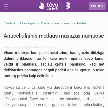
Prisijunk
Pradžia
Pramogos
Mada, stilius, gyvenimo būdas
Anticeliulitinis medaus masažas namuose
Autorius:
tevu-darzelis.lt
,
Publikuota: 2001-01-01
Visos moterys kuo puikiausiai žino, kad grožis didžiąja
dalimi priklauso nuo to, kaip moki rūpintis savo kūnu,
veidu ir plaukais. Tačiau kartais pasitaiko, kad net
didžiausios pastangos negali padėti apsisaugoti nuo tokio
moterų priešo kaip celiulitas.
Kovos su celiulitu būdų yra daugybė ir kiekviena moteris
turėtų individualiai pasirinkti, kas jos odą veikia
efektyviausiai. Savo ruožtu galime pasakyti, kad viena iš
efektyviausių priemonių galima laikyti anticeliulitinį