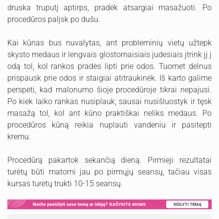
druska truputį aptirps, pradėk atsargiai masažuoti. Po
procedūros palįsk po dušu.
Kai kūnas bus nuvalytas, ant probleminių vietų užtepk
skysto medaus ir lengvais glostomaisiais judesiais įtrink jį į
odą tol, kol rankos pradės lipti prie odos. Tuomet delnus
prispausk prie odos ir staigiai atitraukinėk. Iš karto galime
perspėti, kad malonumo šioje procedūroje tikrai nepajusi.
Po kiek laiko rankas nusiplauk, sausai nusišluostyk ir tęsk
masažą tol, kol ant kūno praktiškai neliks medaus. Po
procedūros kūną reikia nuplauti vandeniu ir pasitepti
kremu.
Procedūrą pakartok sekančią dieną. Pirmieji rezultatai
turėtų būti matomi jau po pirmųjų seansų, tačiau visas
kursas turėtų trukti 10-15 seansų.