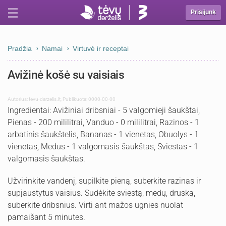
Prisijunk
Pradžia
Namai
Virtuvė ir receptai
Avižinė košė su vaisiais
Autorius:
tevu-darzelis.lt
,
Publikuota: 0000-00-00
Ingredientai: Avižiniai dribsniai - 5 valgomieji šaukštai,
Pienas - 200 mililitrai, Vanduo - 0 mililitrai, Razinos - 1
arbatinis šaukštelis, Bananas - 1 vienetas, Obuolys - 1
vienetas, Medus - 1 valgomasis šaukštas, Sviestas - 1
valgomasis šaukštas.
Užvirinkite vandenį, supilkite pieną, suberkite razinas ir
supjaustytus vaisius. Sudėkite sviestą, medų, druską,
suberkite dribsnius. Virti ant mažos ugnies nuolat
pamaišant 5 minutes.