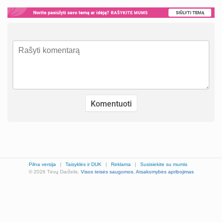
Pilna versija
|
Taisyklės ir DUK
|
Reklama
|
Susisiekite su mumis
© 2026 Tėvų Darželis.
Visos teisės saugomos.
Atsakomybės apribojimas