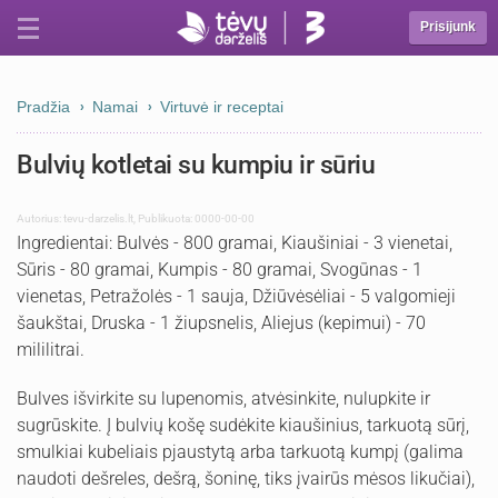
Prisijunk
Pradžia
Namai
Virtuvė ir receptai
Bulvių kotletai su kumpiu ir sūriu
Autorius:
tevu-darzelis.lt
,
Publikuota: 0000-00-00
Ingredientai: Bulvės - 800 gramai, Kiaušiniai - 3 vienetai,
Sūris - 80 gramai, Kumpis - 80 gramai, Svogūnas - 1
vienetas, Petražolės - 1 sauja, Džiūvėsėliai - 5 valgomieji
šaukštai, Druska - 1 žiupsnelis, Aliejus (kepimui) - 70
mililitrai.
Bulves išvirkite su lupenomis, atvėsinkite, nulupkite ir
sugrūskite. Į bulvių košę sudėkite kiaušinius, tarkuotą sūrį,
smulkiai kubeliais pjaustytą arba tarkuotą kumpį (galima
naudoti dešreles, dešrą, šoninę, tiks įvairūs mėsos likučiai),