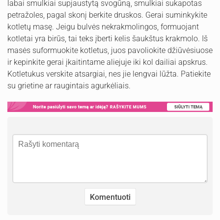
labai smulkiai supjaustytą svogūną, smulkiai sukapotas
petražoles, pagal skonį berkite druskos. Gerai suminkykite
kotletų masę. Jeigu bulvės nekrakmolingos, formuojant
kotletai yra birūs, tai teks įberti kelis šaukštus krakmolo. Iš
masės suformuokite kotletus, juos pavoliokite džiūvėsiuose
ir kepinkite gerai įkaitintame aliejuje iki kol dailiai apskrus.
Kotletukus verskite atsargiai, nes jie lengvai lūžta. Patiekite
su grietine ar raugintais agurkėliais.