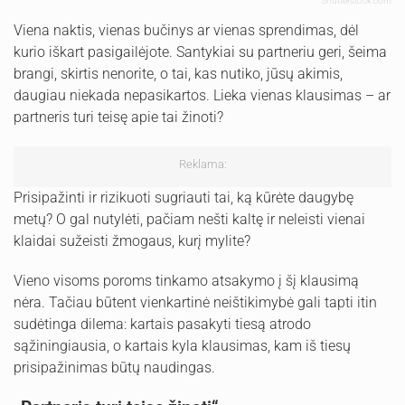
Shutterstock.com
Viena naktis, vienas bučinys ar vienas sprendimas, dėl
kurio iškart pasigailėjote. Santykiai su partneriu geri, šeima
brangi, skirtis nenorite, o tai, kas nutiko, jūsų akimis,
daugiau niekada nepasikartos. Lieka vienas klausimas – ar
partneris turi teisę apie tai žinoti?
Reklama:
Prisipažinti ir rizikuoti sugriauti tai, ką kūrėte daugybę
metų? O gal nutylėti, pačiam nešti kaltę ir neleisti vienai
klaidai sužeisti žmogaus, kurį mylite?
Vieno visoms poroms tinkamo atsakymo į šį klausimą
nėra. Tačiau būtent vienkartinė neištikimybė gali tapti itin
sudėtinga dilema: kartais pasakyti tiesą atrodo
sąžiningiausia, o kartais kyla klausimas, kam iš tiesų
prisipažinimas būtų naudingas.