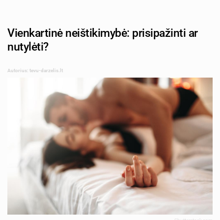
Vienkartinė neištikimybė: prisipažinti ar
nutylėti?
Autorius: tevu-darzelis.lt