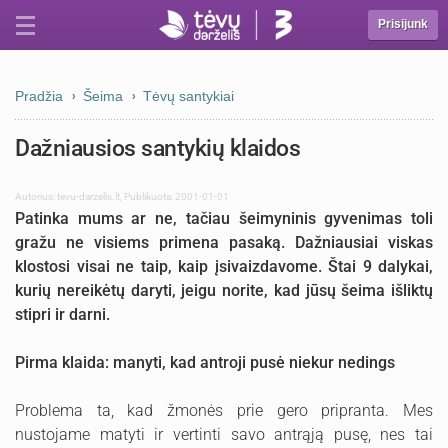
Prisijunk
Pradžia
Šeima
Tėvų santykiai
Dažniausios santykių klaidos
Autorius:
tevu-darzelis.lt
,
Publikuota: 2001-01-01
Patinka mums ar ne, tačiau šeimyninis gyvenimas toli
gražu ne visiems primena pasaką. Dažniausiai viskas
klostosi visai ne taip, kaip įsivaizdavome. Štai 9 dalykai,
kurių nereikėtų daryti, jeigu norite, kad jūsų šeima išliktų
stipri ir darni.
Pirma klaida: manyti, kad antroji pusė niekur nedings
Problema ta, kad žmonės prie gero pripranta. Mes
nustojame matyti ir vertinti savo antrąją pusę, nes tai