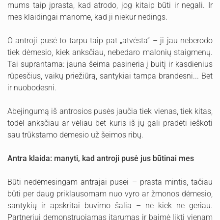
mums taip įprasta, kad atrodo, jog kitaip būti ir negali. Ir
mes klaidingai manome, kad ji niekur nedings.
O antroji pusė to tarpu taip pat „atvėsta“ – ji jau neberodo
tiek dėmesio, kiek anksčiau, nebedaro malonių staigmenų.
Tai suprantama: jauna šeima pasineria į buitį ir kasdienius
rūpesčius, vaikų priežiūrą, santykiai tampa brandesni... Bet
ir nuobodesni.
Abejingumą iš antrosios pusės jaučia tiek vienas, tiek kitas,
todėl anksčiau ar vėliau bet kuris iš jų gali pradėti ieškoti
sau trūkstamo dėmesio už šeimos ribų.
Antra klaida: manyti, kad antroji pusė jus būtinai mes
Būti nedėmesingam antrajai pusei – prasta mintis, tačiau
būti per daug priklausomam nuo vyro ar žmonos dėmesio,
santykių ir apskritai buvimo šalia – nė kiek ne geriau.
Partneriui demonstruojamas įtarumas ir baimė likti vienam