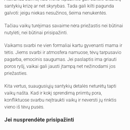
santykių krizę ar net skyrybas. Tada gali kilti pagunda
galvoti: jeigu niekas nesužinos, šeima nenukentės.
Tačiau vaikų turėjimas savaime nėra priežastis nei būtinai
nutylėti, nei būtinai prisipažinti.
Vaikams svarbi ne vien formaliai kartu gyvenanti mama ir
tėtis. Jiems svarbi ir atmosfera namuose, tėvų tarpusavio
pagarba, emocinis saugumas. Jei paslaptis ima griauti
poros ryšį, vaikai gali jausti įtampą net nežinodami jos
priežasties.
Kita vertus, suaugusiųjų santykių detalės neturėtų tapti
vaikų našta. Kad ir kokį sprendimą priimtų pora,
konfliktuose svarbu neįtraukti vaikų ir neversti jų rinktis
vieno iš tėvų pusės.
Jei nusprendėte prisipažinti