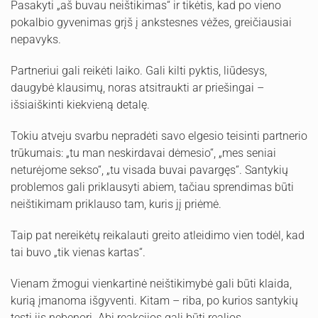
Pasakyti „aš buvau neištikimas“ ir tikėtis, kad po vieno
pokalbio gyvenimas grįš į ankstesnes vėžes, greičiausiai
nepavyks.
Partneriui gali reikėti laiko. Gali kilti pyktis, liūdesys,
daugybė klausimų, noras atsitraukti ar priešingai –
išsiaiškinti kiekvieną detalę.
Tokiu atveju svarbu nepradėti savo elgesio teisinti partnerio
trūkumais: „tu man neskirdavai dėmesio“, „mes seniai
neturėjome sekso“, „tu visada buvai pavargęs“. Santykių
problemos gali priklausyti abiem, tačiau sprendimas būti
neištikimam priklauso tam, kuris jį priėmė.
Taip pat nereikėtų reikalauti greito atleidimo vien todėl, kad
tai buvo „tik vienas kartas“.
Vienam žmogui vienkartinė neištikimybė gali būti klaida,
kurią įmanoma išgyventi. Kitam – riba, po kurios santykių
tęsti jis nebenori. Abi reakcijos gali būti realios.