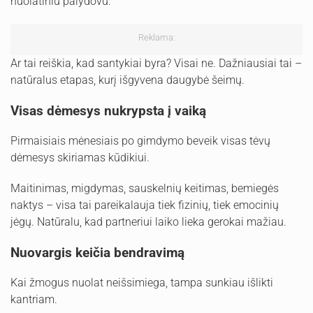
nuolatiniu palydovu.
Reklama:
Ar tai reiškia, kad santykiai byra? Visai ne. Dažniausiai tai –
natūralus etapas, kurį išgyvena daugybė šeimų.
Visas dėmesys nukrypsta į vaiką
Pirmaisiais mėnesiais po gimdymo beveik visas tėvų
dėmesys skiriamas kūdikiui.
Maitinimas, migdymas, sauskelnių keitimas, bemiegės
naktys – visa tai pareikalauja tiek fizinių, tiek emocinių
jėgų. Natūralu, kad partneriui laiko lieka gerokai mažiau.
Nuovargis keičia bendravimą
Kai žmogus nuolat neišsimiega, tampa sunkiau išlikti
kantriam.