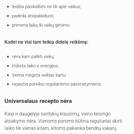
leidžia pasikalbėti ne tik apie vaikus;
padeda atsipalaiduoti;
primena laiką iki vaikų gimimo.
Kodėl ne visi tam teikia didelę reikšmę:
nėra kam palikti vaikų;
trūksta laiko ir energijos;
šeima mėgsta veiklas kartu;
nejaučia poreikio reguliariems pasimatymams.
Universalaus recepto nėra
Kaip ir daugelyje santykių klausimų, vieno teisingo
atsakymo nėra. Vienoms poroms būtina reguliariai skirti
laiko tik vienas kitam, kitoms pakanka bendrų vakarų