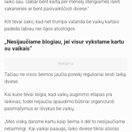
laiko sau. Dabar bent kartą per mėnesį stengiamės išeiti
vakarienės ar bent pasivaikščioti dviese.“
Kiti tėvai sako, kad net trumpa valanda be vaikų kartais
padeda labiau nei ilgos atostogos.
„Nesijaučiame blogiau, jei visur vykstame kartu
su vaikais“
Reklama:
Tačiau ne visos šeimos jaučia poreikį reguliariai leisti laiką
dviese.
Kai kurie tėvai teigia, kad vaikų auginimo etapas yra
laikinas, todėl nejaučia spaudimo būtinai organizuoti
pasimatymus ar išvykas be vaikų.
„Mes viską darome kartu kaip šeima ir dėl to nesijaučiame
nelaimingi. Kai vaikai paaugs, laiko dviese tikrai atsiras