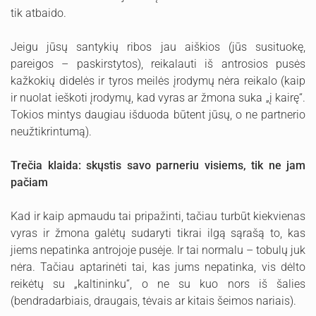
tik atbaido.
Jeigu jūsų santykių ribos jau aiškios (jūs susituokę,
pareigos – paskirstytos), reikalauti iš antrosios pusės
kažkokių didelės ir tyros meilės įrodymų nėra reikalo (kaip
ir nuolat ieškoti įrodymų, kad vyras ar žmona suka „į kairę“.
Tokios mintys daugiau išduoda būtent jūsų, o ne partnerio
neužtikrintumą).
Trečia klaida: skųstis savo parneriu visiems, tik ne jam
pačiam
Kad ir kaip apmaudu tai pripažinti, tačiau turbūt kiekvienas
vyras ir žmona galėtų sudaryti tikrai ilgą sąrašą to, kas
jiems nepatinka antrojoje pusėje. Ir tai normalu – tobulų juk
nėra. Tačiau aptarinėti tai, kas jums nepatinka, vis dėlto
reikėtų su „kaltininku“, o ne su kuo nors iš šalies
(bendradarbiais, draugais, tėvais ar kitais šeimos nariais).