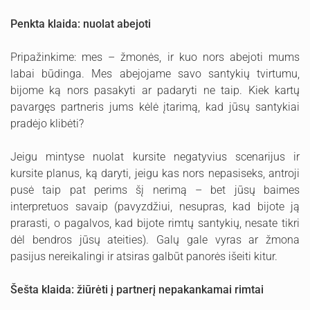
Penkta klaida: nuolat abejoti
Pripažinkime: mes – žmonės, ir kuo nors abejoti mums
labai būdinga. Mes abejojame savo santykių tvirtumu,
bijome ką nors pasakyti ar padaryti ne taip. Kiek kartų
pavargęs partneris jums kėlė įtarimą, kad jūsų santykiai
pradėjo klibėti?
Jeigu mintyse nuolat kursite negatyvius scenarijus ir
kursite planus, ką daryti, jeigu kas nors nepasiseks, antroji
pusė taip pat perims šį nerimą – bet jūsų baimes
interpretuos savaip (pavyzdžiui, nesupras, kad bijote ją
prarasti, o pagalvos, kad bijote rimtų santykių, nesate tikri
dėl bendros jūsų ateities). Galų gale vyras ar žmona
pasijus nereikalingi ir atsiras galbūt panorės išeiti kitur.
Šešta klaida: žiūrėti į partnerį nepakankamai rimtai