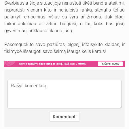
Svarbiausia šioje situacijoje nenustoti tikėti bendra ateitimi,
neprarasti vienam kito ir nenuleisti rankų, stengtis toliau
palaikyti emocinius ryšius su vyru ar žmona. Juk blogi
laikai anksčiau ar vėliau baigiasi, o tai, koks bus jūsų
gyvenimas, priklauso tik nuo jūsų.
Pakoreguokite savo pažiūras, elgesį, ištaisykite klaidas, ir
tikimybė išsaugoti savo šeimą išaugs kelis kartus!