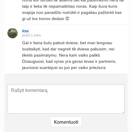
norisi kur ištrūkti tik abiems bet kai pasirinkimo nėra tai
taip ir lieka tik nepamaitintas noras. Kaip šuva kuris
svajoja nuo pavadžio nutrūkti ir pagaliau pažiūrėti kas
gi už tos tvoros dedasi 🤦
Ritė
prieš 1 mėn.
Gal ir faina butu pabuti dviese, bet man lengviau
susitaikyti, kad dar negreit tik dviese pabusim, nei
tiketis pasimatymu. Nera kam vaiko palikti.
Dziaugiuosi, kad vyras yra geras tevas ir partneris,
jauciuosi suartejusi su juo per vaiko prieziura.