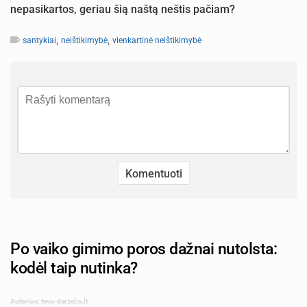
nepasikartos, geriau šią naštą neštis pačiam?
,
,
santykiai
neištikimybė
vienkartinė neištikimybė
Po vaiko gimimo poros dažnai nutolsta:
kodėl taip nutinka?
Autorius: tevu-darzelis.lt