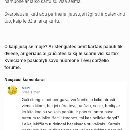
namuose ar laiko kartu su visa šeima.
Svarbiausia, kad abu partneriai jaustųsi išgirsti ir patenkinti
tuo, kaip leidžia laiką kartu.
O kaip jūsų šeimoje? Ar stengiatės bent kartais pabūti tik
dviese, ar geriausiai jaučiatės laiką leisdami visi kartu?
Kviečiame pasidalyti savo nuomone Tėvų darželio
forume.
Naujausi komentarai
Niuni
prieš 1 mėn.
Gali stengtis net per galvą verčiantis to laiko atrasti
vienas kitam, bet jei nėra tėvų, uošvių, sesių, brolių ar
ko kito kad su vaikais pabūtų ir pats su antra puse
turėtum to laiko išeiti į žmones, tai kas belieka daryti?
Laiką leidžiam turiningai bet visada su vaikais. Kartais