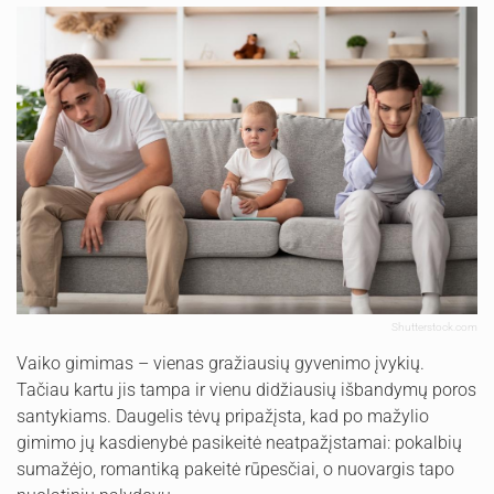
Shutterstock.com
Vaiko gimimas – vienas gražiausių gyvenimo įvykių.
Tačiau kartu jis tampa ir vienu didžiausių išbandymų poros
santykiams. Daugelis tėvų pripažįsta, kad po mažylio
gimimo jų kasdienybė pasikeitė neatpažįstamai: pokalbių
sumažėjo, romantiką pakeitė rūpesčiai, o nuovargis tapo