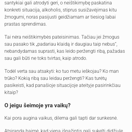
santykiai gali atrodyti geri, o neištikimybę paskatina
konkreti situacija, alkoholis, stiprus susižavėjimas kitu
žmogumi, noras pasijusti geidžiamam ar tiesiog labai
prastas sprendimas.
Tai nėra neištikimybės pateisinimas. Tačiau jei žmogus
sau pasako tik „padariau klaidą ir daugiau taip nebus“,
nebandydamas suprasti, kas leido peržengti ribą, pažadas
sau gali būti ne toks tvirtas, kaip atrodo.
Todėl verta sau atsakyti: ko tuo metu ieškojau? Ko man
trūko? Kokią ribą sau leidau peržengti? Kas turėtų
pasikeisti, kad panašioje situacijoje ateityje pasirinkčiau
kitaip?
O jeigu šeimoje yra vaikų?
Kai pora augina vaikus, dilema gali tapti dar sunkesnė.
Atsiranda baimė, kad viena išpažintis gali sukelti didžiulę