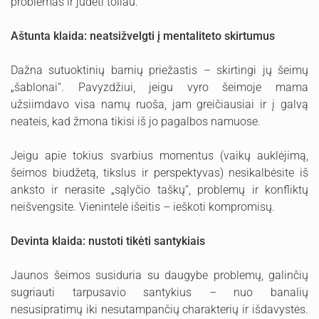
problemas ir judėti toliau.
Aštunta klaida: neatsižvelgti į mentaliteto skirtumus
Dažna sutuoktinių barnių priežastis – skirtingi jų šeimų
„šablonai“. Pavyzdžiui, jeigu vyro šeimoje mama
užsiimdavo visa namų ruoša, jam greičiausiai ir į galvą
neateis, kad žmona tikisi iš jo pagalbos namuose.
Jeigu apie tokius svarbius momentus (vaikų auklėjimą,
šeimos biudžetą, tikslus ir perspektyvas) nesikalbėsite iš
anksto ir nerasite „sąlyčio taškų“, problemų ir konfliktų
neišvengsite. Vienintelė išeitis – ieškoti kompromisų.
Devinta klaida: nustoti tikėti santykiais
Jaunos šeimos susiduria su daugybe problemų, galinčių
sugriauti tarpusavio santykius – nuo banalių
nesusipratimų iki nesutampančių charakterių ir išdavystės.