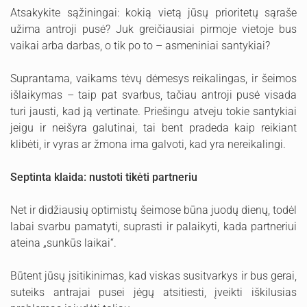
Atsakykite sąžiningai: kokią vietą jūsų prioritetų sąraše
užima antroji pusė? Juk greičiausiai pirmoje vietoje bus
vaikai arba darbas, o tik po to – asmeniniai santykiai?
Suprantama, vaikams tėvų dėmesys reikalingas, ir šeimos
išlaikymas – taip pat svarbus, tačiau antroji pusė visada
turi jausti, kad ją vertinate. Priešingu atveju tokie santykiai
jeigu ir neišyra galutinai, tai bent pradeda kaip reikiant
klibėti, ir vyras ar žmona ima galvoti, kad yra nereikalingi.
Septinta klaida: nustoti tikėti partneriu
Net ir didžiausių optimistų šeimose būna juodų dienų, todėl
labai svarbu pamatyti, suprasti ir palaikyti, kada partneriui
ateina „sunkūs laikai“.
Būtent jūsų įsitikinimas, kad viskas susitvarkys ir bus gerai,
suteiks antrajai pusei jėgų atsitiesti, įveikti iškilusias