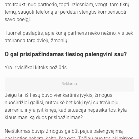
atsitraukti nuo partnerio, tapti irzlesniam, vengti tam tikrų
temų, saugoti telefoną ar perdėtai stengtis kompensuoti
savo poelgį.
Tuomet paslaptis, apie kurią partneris nieko nežino, vis tiek
atsiranda tarp dviejų žmonių.
O gal prisipažindamas tiesiog palengvini sau?
Yra ir visiškai kitoks požiūris.
Reklama:
Jeigu tai iš tiesų buvo vienkartinis įvykis, žmogus
nuoširdžiai gailisi, nutraukė bet kokį ryšį su trečiuoju
asmeniu ir yra įsitikinęs, kad situacija nepasikartos, kyla
klausimas: ką duos prisipažinimas?
Neištikimas buvęs žmogus galbūt pajus palengvėjimą –
paslapties nebėra, kaltė išsakyta. Tačiau nuo tos akimirkos