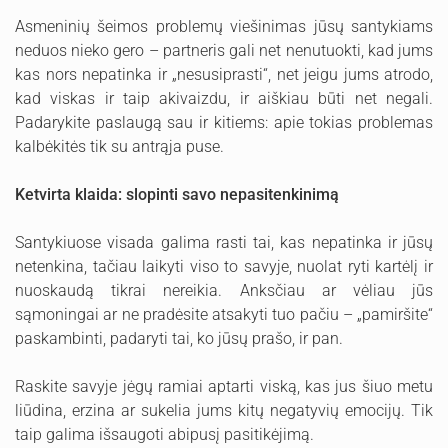
Asmeninių šeimos problemų viešinimas jūsų santykiams
neduos nieko gero – partneris gali net nenutuokti, kad jums
kas nors nepatinka ir „nesusiprasti“, net jeigu jums atrodo,
kad viskas ir taip akivaizdu, ir aiškiau būti net negali.
Padarykite paslaugą sau ir kitiems: apie tokias problemas
kalbėkitės tik su antrąja puse.
Ketvirta klaida: slopinti savo nepasitenkinimą
Santykiuose visada galima rasti tai, kas nepatinka ir jūsų
netenkina, tačiau laikyti viso to savyje, nuolat ryti kartėlį ir
nuoskaudą tikrai nereikia. Anksčiau ar vėliau jūs
sąmoningai ar ne pradėsite atsakyti tuo pačiu – „pamiršite“
paskambinti, padaryti tai, ko jūsų prašo, ir pan.
Raskite savyje jėgų ramiai aptarti viską, kas jus šiuo metu
liūdina, erzina ar sukelia jums kitų negatyvių emocijų. Tik
taip galima išsaugoti abipusį pasitikėjimą.