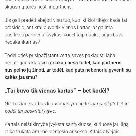
skausmą turės nešti ir partneris.
Jis gali pradėti abejoti visu tuo, kuo iki šiol tikėjo: kada tai
prasidėjo, ar tikrai buvo tik vienas kartas, ar galima
pasitikėti partneriu išvykus, kodėl taip nutiko, ar jis buvo
nepakankamas?
Todėl prieš prisipažįstant verta savęs paklausti labai
nepatogaus klausimo:
sakau tiesą todėl, kad partneris
nusipelno ją žinoti, ar todėl, kad pats nebenoriu gyventi su
kaltės jausmu?
„Tai buvo tik vienas kartas“ – bet kodėl?
Ne mažiau svarbus klausimas yra ne tik
ar pasakyti
, bet ir
kodėl tai apskritai įvyko
.
Kartais neištikimybė įvyksta santykiuose, kuriuose jau ilgą
laiką trūksta artumo, dėmesio ar sekso. Kitais atvejais