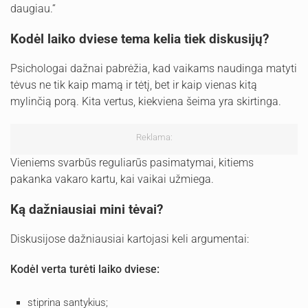
daugiau.“
Kodėl laiko dviese tema kelia tiek diskusijų?
Psichologai dažnai pabrėžia, kad vaikams naudinga matyti
tėvus ne tik kaip mamą ir tėtį, bet ir kaip vienas kitą
mylinčią porą. Kita vertus, kiekviena šeima yra skirtinga.
Reklama:
Vieniems svarbūs reguliarūs pasimatymai, kitiems
pakanka vakaro kartu, kai vaikai užmiega.
Ką dažniausiai mini tėvai?
Diskusijose dažniausiai kartojasi keli argumentai:
Kodėl verta turėti laiko dviese:
stiprina santykius;