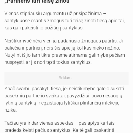
„Partneris turi teisę žinoti“
Vienas stipriausių argumentų už prisipažinimą –
santykiuose esantis žmogus turi teisę žinoti tiesą apie tai,
kas gali pakeisti jo požiūrį į santykius.
Neištikimybė nėra vien ją padariusio žmogaus patirtis. Ji
paliečia ir partnerį, nors šis apie ją kol kas nieko nežino.
Nutylint iš jo tam tikra prasme atimama galimybė pačiam
nuspręsti, ar jis nori tęsti tokius santykius.
Reklama:
Ypač svarbu pasakyti tiesą, jei neištikimybė galėjo sukelti
pasekmių partnerio sveikatai, pavyzdžiui, buvo nesaugių
lytinių santykių ir egzistuoja lytiškai plintančių infekcijų
rizika.
Tačiau yra ir dar vienas aspektas – paslaptys kartais
pradeda keisti pačius santykius. Kaltė gali paskatinti