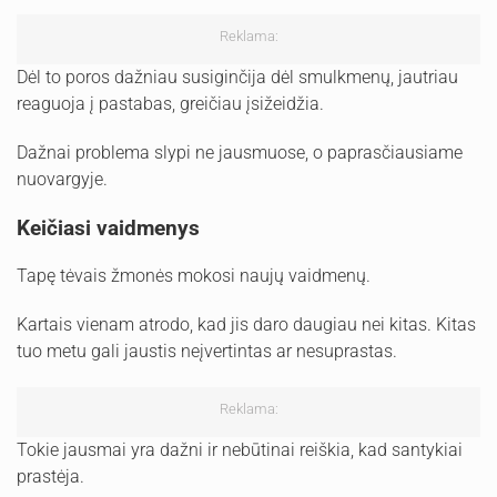
Reklama:
Dėl to poros dažniau susiginčija dėl smulkmenų, jautriau
reaguoja į pastabas, greičiau įsižeidžia.
Dažnai problema slypi ne jausmuose, o paprasčiausiame
nuovargyje.
Keičiasi vaidmenys
Tapę tėvais žmonės mokosi naujų vaidmenų.
Kartais vienam atrodo, kad jis daro daugiau nei kitas. Kitas
tuo metu gali jaustis neįvertintas ar nesuprastas.
Reklama:
Tokie jausmai yra dažni ir nebūtinai reiškia, kad santykiai
prastėja.