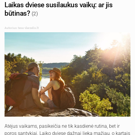
Laikas dviese susilaukus vaikų: ar jis
būtinas?
(2)
Autorius: tevu-darzelis.lt
Atėjus vaikams, pasikeičia ne tik kasdienė rutina, bet ir
poros santykiai. Laiko dviese dažnai lieka mažiau, o kartais