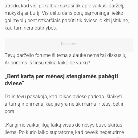
atrodo, kad visi pokalbiai sukasi tik apie vaikus, darželį,
mokyklą ar buitį. Vis dėlto dalis porų sąmoningai ieško
galimybių bent retkarčiais pabūti tik dviese, o kiti įsitikinę,
kad tam nėra būtinybės.
Reklama:
Tėvų darželio forume ši tema sulaukė nemažai diskusijų.
Ar poroms iš tiesų reikia laiko be vaikų?
„Bent kartą per mėnesį stengiamės pabėgti
dviese“
Dalis tėvų pasakoja, kad laikas dviese padeda išlaikyti
artumą ir primena, kad jie yra ne tik mama ir tėtis, bet ir
pora.
„Kai gimė vaikai, ilgą laiką visas dėmesys buvo skirtas
jiems. Po kurio laiko supratome, kad beveik nebeturime