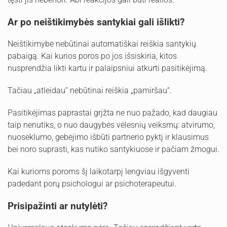
Ar po neištikimybės santykiai gali išlikti?
Neištikimybė nebūtinai automatiškai reiškia santykių
pabaigą. Kai kurios poros po jos išsiskiria, kitos
nusprendžia likti kartu ir palaipsniui atkurti pasitikėjimą.
Tačiau „atleidau“ nebūtinai reiškia „pamiršau“.
Pasitikėjimas paprastai grįžta ne nuo pažado, kad daugiau
taip nenutiks, o nuo daugybės vėlesnių veiksmų: atvirumo,
nuoseklumo, gebėjimo išbūti partnerio pyktį ir klausimus
bei noro suprasti, kas nutiko santykiuose ir pačiam žmogui.
Kai kurioms poroms šį laikotarpį lengviau išgyventi
padedant porų psichologui ar psichoterapeutui.
Prisipažinti ar nutylėti?