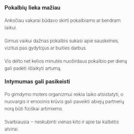
Pokalbių lieka mažiau
Anksčiau vakarai būdavo skirti pokalbiams ar bendram
laikui.
Gimus vaikui dažnas pokalbis sukasi apie sauskelnes,
vizitus pas gydytojus ar buities darbus.
Vis dėlto net kelios minutės nuoširdaus pokalbio per dieną
gali padėti išlaikyti artumą.
Intymumas gali pasikeisti
Po gimdymo moters organizmui reikia laiko atsistatyti, o
nuovargis ir emocinis krūvis gali paveikti abiejų partnerių
norą būti fiziškai artimiems.
Svarbiausia – neskubinti vienas kito ir apie tai kalbėtis
atvirai.