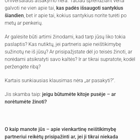
Universalaus atsakymo nėra. Tačiau sprendžiant verta
galvoti ne vien apie tai,
kas padės išsaugoti santykius
šiandien
, bet ir apie tai, kokius santykius norite turėti po
metų ar penkerių.
Ar galėsite būti artimi žinodami, kad tarp jūsų liko tokia
paslaptis? Kas nutiktų, jei partneris apie neištikimybę
sužinotų ne iš jūsų? Ar prisipažįstate dėl jo teisės žinoti, ar
norėdami atsikratyti savo kaltės? Ir ar tikrai supratote, kodėl
peržengėte ribą?
Kartais sunkiausias klausimas nėra „ar pasakyti?“.
Jis skamba taip:
jeigu būtumėte kitoje pusėje – ar
norėtumėte žinoti?
O kaip manote jūs – apie vienkartinę neištikimybę
partneriui reikėtų prisipažinti ar, jei ji tikrai niekada