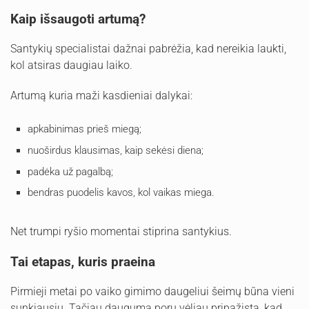
Kaip išsaugoti artumą?
Santykių specialistai dažnai pabrėžia, kad nereikia laukti,
kol atsiras daugiau laiko.
Artumą kuria maži kasdieniai dalykai:
apkabinimas prieš miegą;
nuoširdus klausimas, kaip sekėsi diena;
padėka už pagalbą;
bendras puodelis kavos, kol vaikas miega.
Net trumpi ryšio momentai stiprina santykius.
Tai etapas, kuris praeina
Pirmieji metai po vaiko gimimo daugeliui šeimų būna vieni
sunkiausių. Tačiau dauguma porų vėliau pripažįsta, kad,