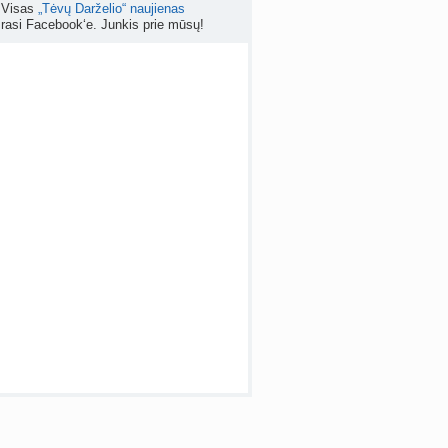
Visas
„Tėvų Darželio“ naujienas
rasi Facebook‘e. Junkis prie mūsų!
Kas geriau - gyventi senos statybos bute ar imti paskolą kotedžui arba namui?
nta
RutaReads
prieš 5 d.
Rašomasis stalas ir kėdė mokiniui: kaip išsirinkti?
a
winterscott999
prieš 6 d.
 temos (8000+)