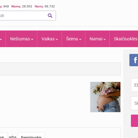
ių:
949
Mamų:
28.501
Narių:
66.732
Nėštumas
Vaikas
Šeima
Namai
Skaičiuoklės
arba
unk
Registruokis