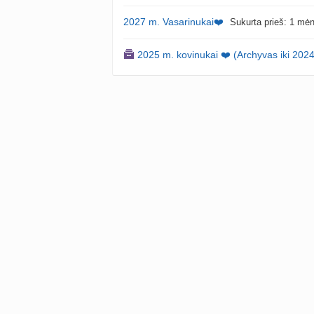
2027 m. Vasarinukai❤️
Sukurta prieš: 1 mė
2025 m. kovinukai ❤️ (Archyvas iki 202