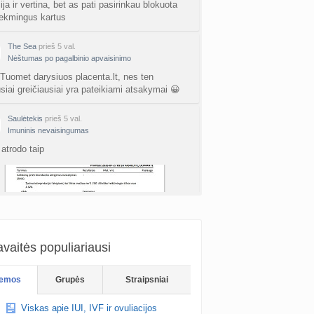
ija ir vertina, bet as pati pasirinkau blokuota
ne gelio (progesterono) naudojimas
ekmingus kartus
nta
Agne.baronaite
prieš 2 d.
The Sea
prieš 5 val.
ėjimas dėl pardavėjo „Mantvis“
Nėštumas po pagalbinio apvaisinimo
a
Soliaris73
prieš 2 d.
 Tuomet darysiuos placenta.lt, nes ten
usiai greičiausiai yra pateikiami atsakymai 😀
Kaip renkatės vaikų vardus: reikšmė, skambesys ar šeimos tradicija? (4)
a
TD asistentė
prieš 2 d.
Saulėtekis
prieš 5 val.
Imuninis nevaisingumas
kydliaukės hipotirozė ir nėštumas (+3)
atrodo taip
nta
Šviesa777
prieš 2 d.
as po hemorojaus operacijos
nta
Rasa Gal
prieš 3 d.
PV (žmogaus papilomos virusas) (+3)
nta
Svaja1234
prieš 3 d.
vaitės populiariausi
The Sea
prieš 5 val.
Nėštumas po pagalbinio apvaisinimo
Koks vienas kasdienis šeimos įprotis labiausiai pasiteisino? (2)
emos
Grupės
Straipsniai
a
TD asistentė
prieš 3 d.
su glutatijonu man buvo skirta lašinė, tai reikia
o/skyrimo ir susilašinate bet kurioje klinikoje, o
Viskas apie IUI, IVF ir ovuliacijos