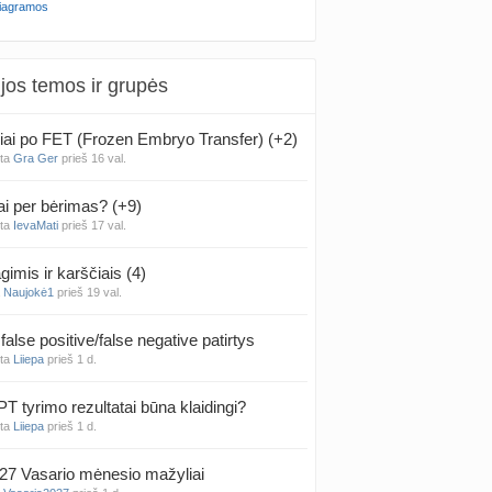
iagramos
jos temos ir grupės
iai po FET (Frozen Embryo Transfer) (+2)
nta
Gra Ger
prieš 16 val.
ai per bėrimas? (+9)
nta
IevaMati
prieš 17 val.
gimis ir karščiais (4)
a
Naujokė1
prieš 19 val.
false positive/false negative patirtys
nta
Liiepa
prieš 1 d.
PT tyrimo rezultatai būna klaidingi?
nta
Liiepa
prieš 1 d.
27 Vasario mėnesio mažyliai