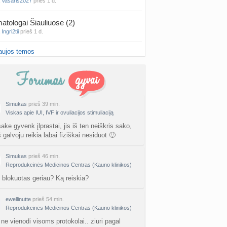
a
Vasaris2027
prieš 1 d.
atologai Šiauliuose (2)
a
Ingri2tii
prieš 1 d.
aujos temos
u valymas
a
siksnyteee
prieš 1 d.
tis Šklėrius
nta
gerdinas
prieš 1 d.
Simukas
prieš 39 min.
Viskas apie IUI, IVF ir ovuliacijos stimuliaciją
vo mėnesio dvyniai
a
AgnieskaAdele
prieš 1 d.
ke gyvenk įlprastai, jis iš ten neiškris sako,
 galvoju reikia labai fiziškai nesiduot 🙂
is Jonas
nta
linikea223
prieš 1 d.
Simukas
prieš 46 min.
Reprodukcinės Medicinos Centras (Kauno klinikos)
rfo mokyklos
blokuotas geriau? Ką reiskia?
a
babarikė
prieš 2 d.
ewellinutte
prieš 54 min.
ausi, rečiausi berniukų vardai :)
Reprodukcinės Medicinos Centras (Kauno klinikos)
nta
Nerea
prieš 2 d.
 ne vienodi visoms protokolai.. ziuri pagal