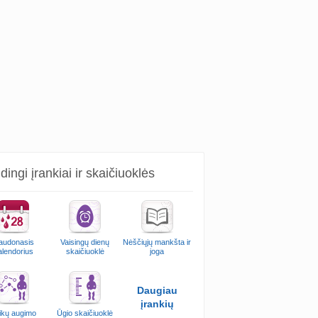
ingi įrankiai ir skaičiuoklės
audonasis
Vaisingų dienų
Nėščiųjų mankšta ir
alendorius
skaičiuoklė
joga
Daugiau
įrankių
ikų augimo
Ūgio skaičiuoklė