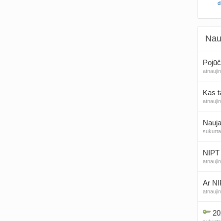
d
Nau
Pojūč
atnauji
Kas t
atnauji
Nauja
sukurt
NIPT 
atnauji
Ar NI
atnauji
20