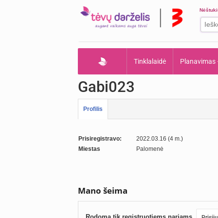
Nėštuk
Tinklalaidė
Planavimas
Gabi023
Profilis
Prisiregistravo:
2022.03.16 (4 m.)
Miestas
Palomenė
Mano šeima
Rodoma tik registruotiems nariams.
Prisij