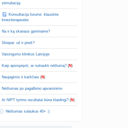
ra LT vaistinėse 😀
žniausi klausimai apie cezario pjūvį (+2)
stimuliaciją
nta
Veronika99
prieš 4 d.
Konsultacija forume: klauskite
is brendimas (3)
kineziterapeutės
a
danguolyte
prieš 4 d.
Na ir ką skanaus gaminame?
D testuotojos! (bendra tema)
nta
Karlitele
prieš 4 d.
Skiepai: už ir prieš?
 drabuziai (2)
Vaisingumo klinikos Latvijoje
a
danguolyte
prieš 4 d.
Kaip apsispręsti, ar nutraukti nėštumą?
(
N
)
tumo ribos (11)
a
danguolyte
prieš 4 d.
Naujagimis ir karščiais
(
N
)
Gelis „Anaftin® Baby“ dygstant dantukams (atsiliepimai) (4)
Nėštumas po pagalbinio apvaisinimo
a
Spindulėlė1
prieš 4 d.
Ar NIPT tyrimo rezultatai būna klaidingi?
(
N
)
apsispręsti, ar nutraukti nėštumą? (+22)
0
nta
Liudeselis
prieš 5 d.
Nėštumas sulaukus 40+ :)
Dyson Airwrap plaukų formavimo prietaisas (atsiliepimai)
nta
RutaReads
prieš 5 d.