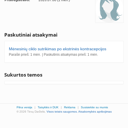
Prisiregistravo:
2026.07.08 (1 mėn.)
Paskutiniai atsakymai
Mėnesinių ciklo sutrikimas po ekstrinės kontracepcijos
Parašė prieš: 1 mėn.
| Paskutinis atsakymas prieš: 1 mėn.
Sukurtos temos
Pilna versija
|
Taisyklės ir DUK
|
Reklama
|
Susisiekite su mumis
© 2026 Tėvų Darželis.
Visos teisės saugomos.
Atsakomybės apribojimas