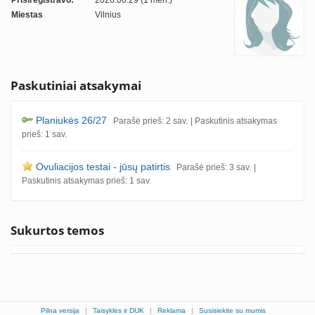
Prisiregistravo:
2026.06.29 (1 mėn.)
Miestas
Vilnius
Paskutiniai atsakymai
Planiukės 26/27
Parašė prieš: 2 sav.
| Paskutinis atsakymas
prieš: 1 sav.
Ovuliacijos testai - jūsų patirtis
Parašė prieš: 3 sav.
|
Paskutinis atsakymas prieš: 1 sav.
Sukurtos temos
Pilna versija
|
Taisyklės ir DUK
|
Reklama
|
Susisiekite su mumis