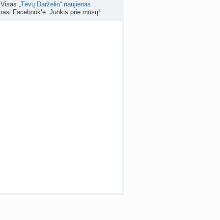
Visas
„Tėvų Darželio“ naujienas
rasi Facebook‘e. Junkis prie mūsų!
apsispręsti, ar nutraukti nėštumą? (+22)
nta
Liudeselis
prieš 6 d.
Dyson Airwrap plaukų formavimo prietaisas (atsiliepimai)
nta
RutaReads
prieš 6 d.
 temos (8000+)