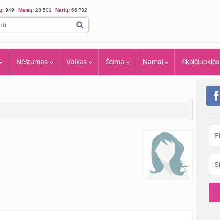
ių:
949
Mamų:
28.501
Narių:
66.732
Nėštumas
Vaikas
Šeima
Namai
Skaičiuoklės