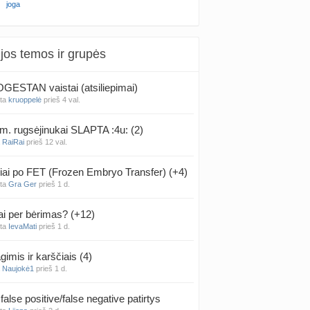
joga
jos temos ir grupės
ESTAN vaistai (atsiliepimai)
nta
kruoppelė
prieš 4 val.
m. rugsėjinukai SLAPTA :4u: (2)
a
RaiRai
prieš 12 val.
iai po FET (Frozen Embryo Transfer) (+4)
nta
Gra Ger
prieš 1 d.
ai per bėrimas? (+12)
nta
IevaMati
prieš 1 d.
gimis ir karščiais (4)
a
Naujokė1
prieš 1 d.
false positive/false negative patirtys