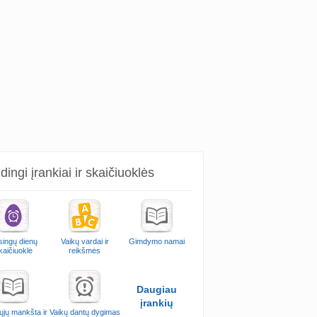
ingi įrankiai ir skaičiuoklės
singų dienų
Vaikų vardai ir
Gimdymo namai
kaičiuoklė
reikšmės
Daugiau
įrankių
ųjų mankšta ir
Vaikų dantų dygimas