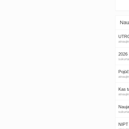
Nau
UTROG
atnauji
2026 
sukurt
Pojūč
atnauji
Kas t
atnauji
Nauja
sukurt
NIPT 