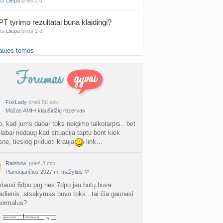
nta
Liiepa
prieš 2 d.
PT tyrimo rezultatai būna klaidingi?
nta
Liiepa
prieš 2 d.
aujos temos
27 Vasario mėnesio mažyliai
a
Vasaris2027
prieš 2 d.
atologai Šiauliuose (2)
a
Ingri2tii
prieš 2 d.
FoxLady
prieš 56 sek.
Mažas AMH/ kiaušidžių rezervas
u valymas
a
siksnyteee
prieš 2 d.
o, kad jums dabar toks neigimo laikotarpis.. bet
 labai nedaug kad situacija taptu bent kiek
ne, tiesiog priduoti krauja
link…
tis Šklėrius
nta
gerdinas
prieš 2 d.
Rainbow.
prieš 8 min.
Planuojančios 2027 m. mažylius 💛
vo mėnesio dvyniai
a
AgnieskaAdele
prieš 2 d.
riausi 6dpo prg nes 7dpo jau būtų buve
dienis, atsakymas buvo toks.. tai čia gaunasi
normalus?
is Jonas
nta
linikea223
prieš 2 d.