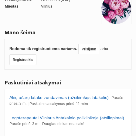
Prisiregistravo:
2019.08.26 (6 m.)
Miestas
Vilnius
Mano šeima
Rodoma tik registruotiems nariams.
arba
Prisijunk
Registruokis
Paskutiniai atsakymai
Akių ašarų latako zondavimas (užsikimšęs latakėlis)
Parašė
prieš: 3 m.
| Paskutinis atsakymas prieš: 11 mėn.
Logoterapeutai Vilniaus Antakalnio poliklinikoje (atsiliepimai)
Parašė prieš: 3 m.
| Daugiau niekas neatsakė.