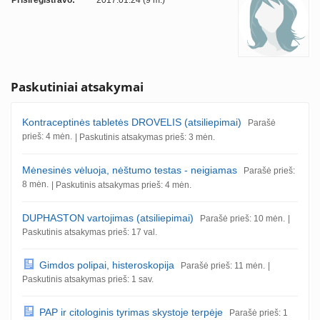
Prisiregistravo:
2017.01.24 (9 m.)
Paskutiniai atsakymai
Kontraceptinės tabletės DROVELIS (atsiliepimai)
Parašė
prieš: 4 mėn.
| Paskutinis atsakymas prieš: 3 mėn.
Mėnesinės vėluoja, nėštumo testas - neigiamas
Parašė prieš:
8 mėn.
| Paskutinis atsakymas prieš: 4 mėn.
DUPHASTON vartojimas (atsiliepimai)
Parašė prieš: 10 mėn.
|
Paskutinis atsakymas prieš: 17 val.
Gimdos polipai, histeroskopija
Parašė prieš: 11 mėn.
|
Paskutinis atsakymas prieš: 1 sav.
PAP ir citologinis tyrimas skystoje terpėje
Parašė prieš: 1