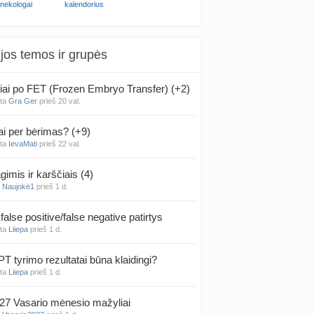
inekologai
kalendorius
jos temos ir grupės
iai po FET (Frozen Embryo Transfer) (+2)
nta
Gra Ger
prieš 20 val.
ai per bėrimas? (+9)
nta
IevaMati
prieš 22 val.
gimis ir karščiais (4)
a
Naujokė1
prieš 1 d.
false positive/false negative patirtys
nta
Liiepa
prieš 1 d.
PT tyrimo rezultatai būna klaidingi?
nta
Liiepa
prieš 1 d.
27 Vasario mėnesio mažyliai