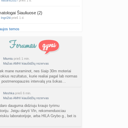
a
Vasaris2027
prieš 1 d.
atologai Šiauliuose (2)
a
Ingri2tii
prieš 1 d.
aujos temos
u valymas
a
siksnyteee
prieš 1 d.
tis Šklėrius
nta
gerdinas
prieš 1 d.
Miumiu
prieš 1 min.
Mažas AMH/ kiaušidžių rezervas
vo mėnesio dvyniai
a
AgnieskaAdele
prieš 1 d.
ek mane nuraminot, nes šiaip 30m moteriai
tokius rezultatus, kurie realiai pagal lab normas
 į postmenopauzės intervalą yra šokas…
is Jonas
nta
linikea223
prieš 1 d.
Meshka
prieš 6 min.
Mažas AMH/ kiaušidžių rezervas
rfo mokyklos
a
babarikė
prieš 2 d.
aro dauguma didziuju kraujo tyrimu
atoriju. Jeigu daryti Vln, rekomenduociau
iskiu laboratorijoje, arba HILA Grybo g., bet is
ausi, rečiausi berniukų vardai :)
nta
Nerea
prieš 2 d.