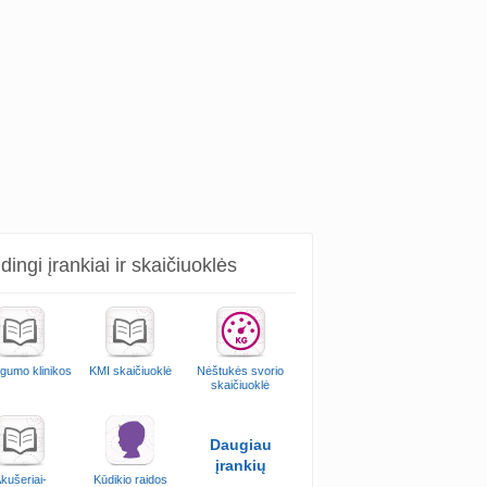
ingi įrankiai ir skaičiuoklės
ngumo klinikos
KMI skaičiuoklė
Nėštukės svorio
skaičiuoklė
Daugiau
įrankių
kušeriai-
Kūdikio raidos