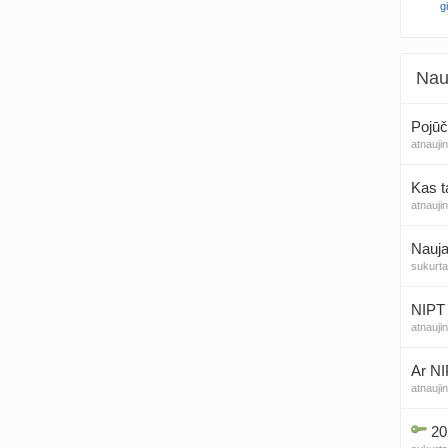
g
Nau
Pojūč
atnauji
Kas t
atnauji
Nauja
sukurt
NIPT 
atnauji
Ar NI
atnauji
20