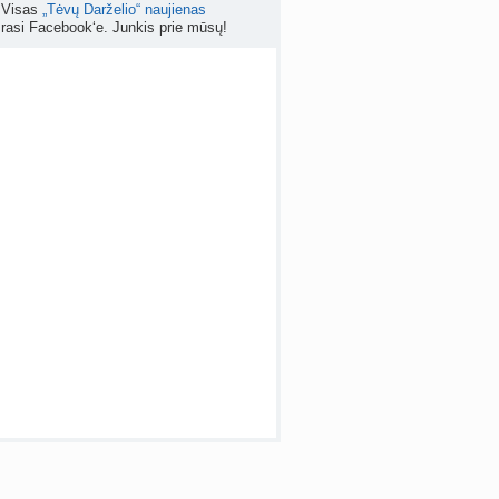
Visas
„Tėvų Darželio“ naujienas
rasi Facebook‘e. Junkis prie mūsų!
Kas geriau - gyventi senos statybos bute ar imti paskolą kotedžui arba namui?
nta
RutaReads
prieš 5 d.
Rašomasis stalas ir kėdė mokiniui: kaip išsirinkti?
a
winterscott999
prieš 6 d.
 temos (8000+)