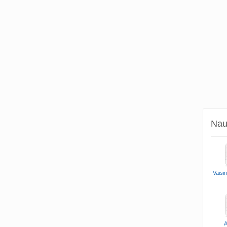
Naud
Vaisi
A