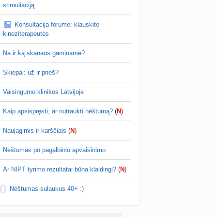
žniausi klausimai apie cezario pjūvį (+2)
stimuliaciją
nta
Veronika99
prieš 4 d.
Konsultacija forume: klauskite
is brendimas (3)
kineziterapeutės
a
danguolyte
prieš 4 d.
Na ir ką skanaus gaminame?
D testuotojos! (bendra tema)
nta
Karlitele
prieš 4 d.
Skiepai: už ir prieš?
 drabuziai (2)
Vaisingumo klinikos Latvijoje
a
danguolyte
prieš 4 d.
Kaip apsispręsti, ar nutraukti nėštumą?
(
N
)
tumo ribos (11)
a
danguolyte
prieš 4 d.
Naujagimis ir karščiais
(
N
)
Gelis „Anaftin® Baby“ dygstant dantukams (atsiliepimai) (4)
Nėštumas po pagalbinio apvaisinimo
a
Spindulėlė1
prieš 4 d.
Ar NIPT tyrimo rezultatai būna klaidingi?
(
N
)
apsispręsti, ar nutraukti nėštumą? (+22)
0
nta
Liudeselis
prieš 5 d.
Nėštumas sulaukus 40+ :)
Dyson Airwrap plaukų formavimo prietaisas (atsiliepimai)
nta
RutaReads
prieš 5 d.