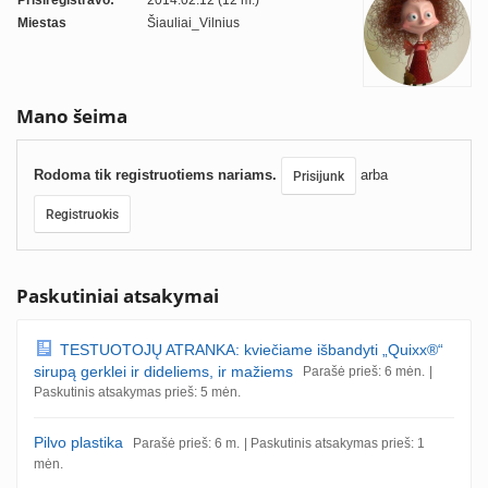
Prisiregistravo:
2014.02.12 (12 m.)
Miestas
Šiauliai_Vilnius
Mano šeima
Rodoma tik registruotiems nariams.
arba
Prisijunk
Registruokis
Paskutiniai atsakymai
TESTUOTOJŲ ATRANKA: kviečiame išbandyti „Quixx®“
sirupą gerklei ir dideliems, ir mažiems
Parašė prieš: 6 mėn.
|
Paskutinis atsakymas prieš: 5 mėn.
Pilvo plastika
Parašė prieš: 6 m.
| Paskutinis atsakymas prieš: 1
mėn.