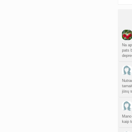
Na aps
pats 
depre
Nutra
tarnai
jūsų 
Mano i
kaip 