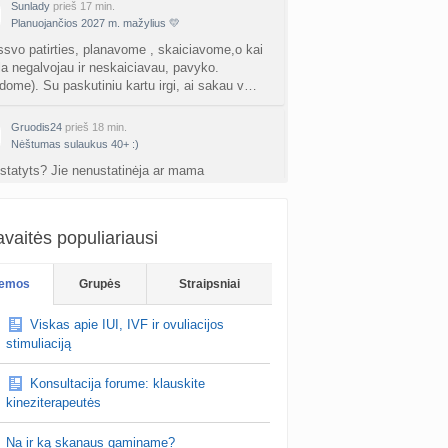
Sunlady
prieš 17 min.
Planuojančios 2027 m. mažylius 💛
 ssvo patirties, planavome , skaiciavome,o kai
kla negalvojau ir neskaiciavau, pavyko.
adome). Su paskutiniu kartu irgi, ai sakau v…
Gruodis24
prieš 18 min.
Nėštumas sulaukus 40+ :)
statyts? Jie nenustatinėja ar mama
uošus. Žinote konkrečių atveju ar tiesiog BBŠ?
vysnyte
prieš 27 min.
vaitės populiariausi
Būrėjos (atsiliepimai ir rekomendacijos)
.gal galite duoti jos kontaktus aš irgi norėčiau.
emos
Grupės
Straipsniai
 buria nuotoliu.nes aš iš pajūrio 😊
Viskas apie IUI, IVF ir ovuliacijos
stimuliaciją
Konsultacija forume: klauskite
kineziterapeutės
Na ir ką skanaus gaminame?