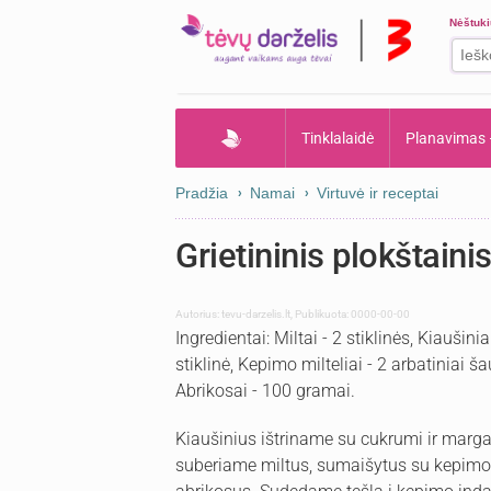
Nėštuk
Tinklalaidė
Planavimas
Pradžia
Namai
Virtuvė ir receptai
Grietininis plokštaini
Autorius:
tevu-darzelis.lt
,
Publikuota: 0000-00-00
Ingredientai: Miltai - 2 stiklinės, Kiaušiniai
stiklinė, Kepimo milteliai - 2 arbatiniai 
Abrikosai - 100 gramai.
Kiaušinius ištriname su cukrumi ir marga
suberiame miltus, sumaišytus su kepimo 