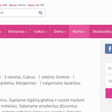
ių:
950
Mamų:
28.511
Narių:
66.760
Nėštumas
Vaikas
Šeima
Namai
Skaičiuoklės
s
 - 3 vienetai, Cukrus - 1 stiklinė, Grietinė - 1
šaukšteliai, Margarinas - 1 valgomasis šaukštas,
rinu. Supilame rūgščią grietinę ir nuolat maišant
milteliais. Suberiame smulkintus džiovintus