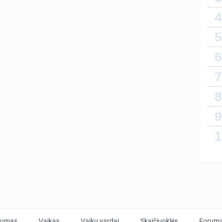
4
5
6
7
8
9
1
tumas
Vaikas
Vaikų vardai
Skaičiuoklės
Forum