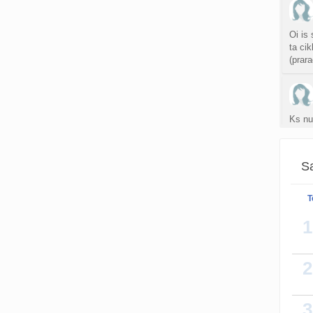
Oi is
ta ci
(prar
Ks nu
pasir
Sa
Sveiki
T
Jei ji
1
2
3