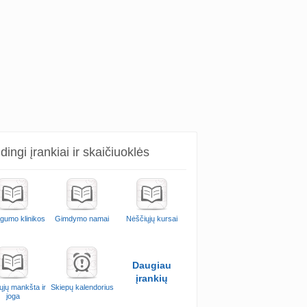
ingi įrankiai ir skaičiuoklės
ngumo klinikos
Gimdymo namai
Nėščiųjų kursai
Daugiau
įrankių
ųjų mankšta ir
Skiepų kalendorius
joga