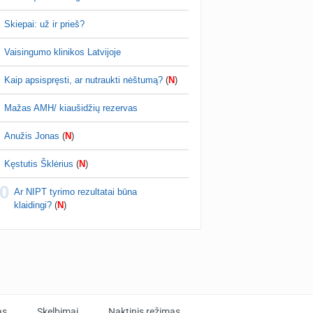
Skiepai: už ir prieš?
Vaisingumo klinikos Latvijoje
Kaip apsispręsti, ar nutraukti nėštumą?
(
N
)
Mažas AMH/ kiaušidžių rezervas
Anužis Jonas
(
N
)
Kęstutis Šklėrius
(
N
)
0
Ar NIPT tyrimo rezultatai būna
klaidingi?
(
N
)
as
Skelbimai
Naktinis režimas