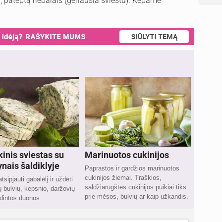
 pateptą riebalais (geriausia sviestu). Kepame
inis sviestas su
Marinuotos cukinijos
nais šaldiklyje
Paprastos ir gardžios marinuotos
cukinijos žiemai. Traškios,
sipjauti gabalėlį ir uždėti
saldžiarūgštės cukinijos puikiai tiks
ų bulvių, kepsnio, daržovių
prie mėsos, bulvių ar kaip užkandis.
dintos duonos.