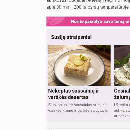
abrikosus. Sudedame tešlą į kepimo indą,
apie 30 min., 200 laipsnių temperatūroje.
Susiję straipsniai
Nekeptas sausainių ir
Česnak
varškės desertas
žalumy
Sluoksniuokite sausainius su puriu
Užtenka at
varškės kremu ir palikite šaldytuve.
ant karšt
ar paskru