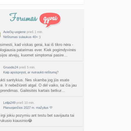
Aviečių-uogienė
prieš 1 min.
Nėštumas sulaukus 40+ :)
imesti, kad viskas gerai, kai iš tikro nėra -
blogiausia patarimas ever. Kiek pogimdyvinės
sijos atvejų, kuomet simptomai pasire…
Gruodis24
prieš 5 min.
Kaip apsispręsti, ar nutraukti nėštumą?
ukti santykius. Nes skamba jog jūs esate
tė. Ir nebežiūrėti atgal. O dėl vaiko, tai čia jau
sprendimas. Gailėsitės kartais betkur…
Lelija249
prieš 10 min.
Planuojančios 2027 m. mažylius 💛
rgi jokiu pozymiu ant testu bet savijauta tai
trukusio kiausinio😂