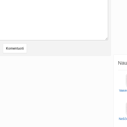
Naud
Vaisi
Nėšči