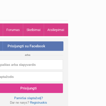
Forumas
Skelbimai
Atsiliepimai
Prisijungti su Facebook
arba
Prisijungti
Pamiršai slaptažodį?
Dar ne narys?
Registruokis