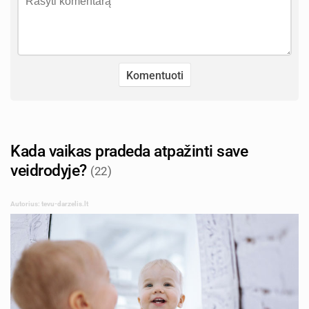
Kada vaikas pradeda atpažinti save
veidrodyje?
(22)
Autorius: tevu-darzelis.lt