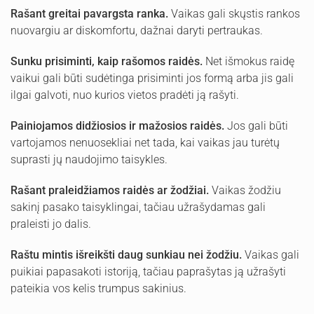
Rašant greitai pavargsta ranka.
Vaikas gali skųstis rankos
nuovargiu ar diskomfortu, dažnai daryti pertraukas.
Sunku prisiminti, kaip rašomos raidės.
Net išmokus raidę
vaikui gali būti sudėtinga prisiminti jos formą arba jis gali
ilgai galvoti, nuo kurios vietos pradėti ją rašyti.
Painiojamos didžiosios ir mažosios raidės.
Jos gali būti
vartojamos nenuosekliai net tada, kai vaikas jau turėtų
suprasti jų naudojimo taisykles.
Rašant praleidžiamos raidės ar žodžiai.
Vaikas žodžiu
sakinį pasako taisyklingai, tačiau užrašydamas gali
praleisti jo dalis.
Raštu mintis išreikšti daug sunkiau nei žodžiu.
Vaikas gali
puikiai papasakoti istoriją, tačiau paprašytas ją užrašyti
pateikia vos kelis trumpus sakinius.