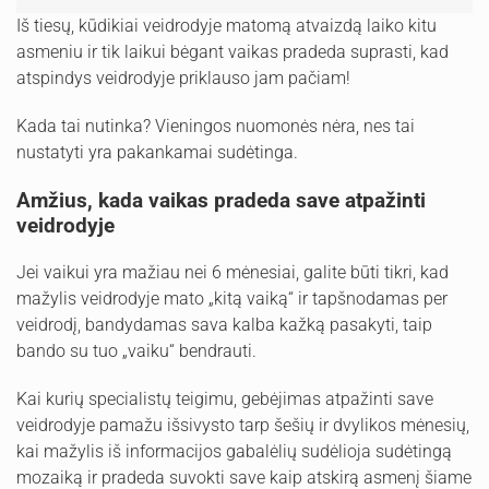
Iš tiesų, kūdikiai veidrodyje matomą atvaizdą laiko kitu
asmeniu ir tik laikui bėgant vaikas pradeda suprasti, kad
atspindys veidrodyje priklauso jam pačiam!
Kada tai nutinka? Vieningos nuomonės nėra, nes tai
nustatyti yra pakankamai sudėtinga.
Amžius, kada vaikas pradeda save atpažinti
veidrodyje
Jei vaikui yra mažiau nei 6 mėnesiai, galite būti tikri, kad
mažylis veidrodyje mato „kitą vaiką“ ir tapšnodamas per
veidrodį, bandydamas sava kalba kažką pasakyti, taip
bando su tuo „vaiku“ bendrauti.
Kai kurių specialistų teigimu, gebėjimas atpažinti save
veidrodyje pamažu išsivysto tarp šešių ir dvylikos mėnesių,
kai mažylis iš informacijos gabalėlių sudėlioja sudėtingą
mozaiką ir pradeda suvokti save kaip atskirą asmenį šiame