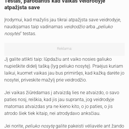
Testas, parodantis kad vaikas veidrodyje
atpažįsta save
Įrodymui, kad mažylis jau tikrai atpažįsta save veidrodyje,
naudojamas taip vadinamas
veidrodžio
arba „
peliuko
nosytės
“ testas.
Reklama:
Jį galite atlikti taip: lūpdažiu ant vaiko nosies galiuko
nupieškite didelį tašką (lyg peliuko nosytę). Praėjus kuriam
laikui, kuomet vaikas jau bus primiršęs, kad kažką darėte jo
nosytei, priveskite mažylį prie veidrodžio.
Jei vaikas žiūrėdamas į atvaizdą lies ne atvaizdo, o savo
paties nosį, reiškia, kad jis jau supranta, jog veidrodyje
matomas atvaizdas yra ne kieno kito, o jo paties, o jis
atrodo šiek tiek kitaip, nei atrodydavo anksčiau.
Jei norite,
peliuko nosytę
galite pakeisti vėliavėle ant žando