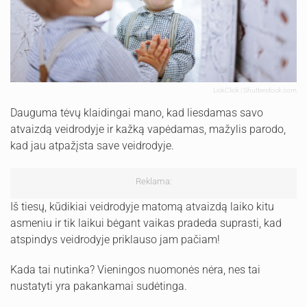
LickClick | Shutterstock.com
Dauguma tėvų klaidingai mano, kad liesdamas savo
atvaizdą veidrodyje ir kažką vapėdamas, mažylis parodo,
kad jau atpažįsta save veidrodyje.
Reklama:
Iš tiesų, kūdikiai veidrodyje matomą atvaizdą laiko kitu
asmeniu ir tik laikui bėgant vaikas pradeda suprasti, kad
atspindys veidrodyje priklauso jam pačiam!
Kada tai nutinka? Vieningos nuomonės nėra, nes tai
nustatyti yra pakankamai sudėtinga.