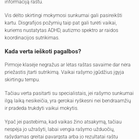
informaciją raštu.
Vis dėlto skirtingi mokymosi sunkumai gali pasireikšti
kartu. Disgrafijos požymių taip pat gali turėti vaikai,
kuriems nustatytas ADHD, autizmo spektro ar raidos
koordinacijos sutrikimas.
Kada verta ieškoti pagalbos?
Pirmoje klasėje negražus ar lėtas raštas savaime dar nėra
priežastis įtarti sutrikimą. Vaikai rašymo įgūdžius įgyja
skirtingu tempu.
Tačiau verta pasitarti su specialistais, jei rašymo sunkumai
ilgą laiką nesikeičia, yra gerokai ryškesni nei bendraamžių
ir pradeda trukdyti vaikui mokytis.
Ypač jei pastebima, kad vaikas žino atsakymą, tačiau
nespėja jo užrašyti, labai vengia rašymo užduočių,
rašydamas greitai pavargsta arba jo rezultatai raštu