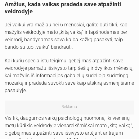
Amžius, kada vaikas pradeda save atpažinti
veidrodyje
Jei vaikui yra mažiau nei 6 mėnesiai, galite būti tikri, kad
mažylis veidrodyje mato „kitą vaiką“ ir tapšnodamas per
veidrodį, bandydamas sava kalba kažką pasakyti, taip
bando su tuo „vaiku“ bendrauti.
Kai kurių specialistų teigimu, gebėjimas atpažinti save
veidrodyje pamažu išsivysto tarp šešių ir dvylikos mėnesių,
kai mažylis iš informacijos gabalėlių sudėlioja sudėtingą
mozaiką ir pradeda suvokti save kaip atskirą asmenį šiame
pasaulyje.
Reklama:
Vis tik, daugumos vaikų psichologų nuomone, iki vienerių
metų kūdikis veidrodyje vienareikšmiškai mato „kitą vaiką",
o gebėjimas atpažinti save išsivysto artėjant antrajam