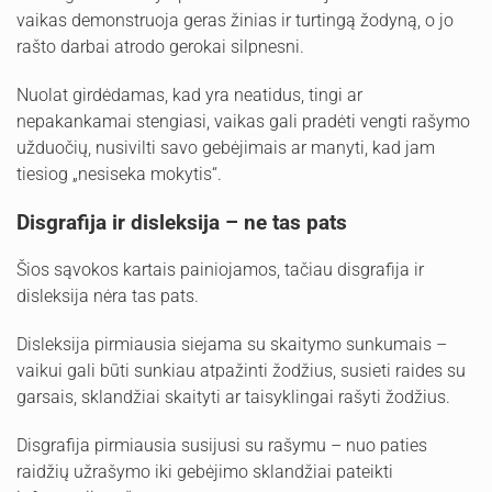
vaikas demonstruoja geras žinias ir turtingą žodyną, o jo
rašto darbai atrodo gerokai silpnesni.
Nuolat girdėdamas, kad yra neatidus, tingi ar
nepakankamai stengiasi, vaikas gali pradėti vengti rašymo
užduočių, nusivilti savo gebėjimais ar manyti, kad jam
tiesiog „nesiseka mokytis“.
Disgrafija ir disleksija – ne tas pats
Šios sąvokos kartais painiojamos, tačiau disgrafija ir
disleksija nėra tas pats.
Disleksija pirmiausia siejama su skaitymo sunkumais –
vaikui gali būti sunkiau atpažinti žodžius, susieti raides su
garsais, sklandžiai skaityti ar taisyklingai rašyti žodžius.
Disgrafija pirmiausia susijusi su rašymu – nuo paties
raidžių užrašymo iki gebėjimo sklandžiai pateikti