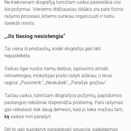
Ne kiekvienam disgrafiją turinčiam vaikui pasireiškia visi
šie požymiai. Vieniems didžiausias iššūkis yra pats fizinis
rašymo procesas, kitiems sunkiau organizuoti ir raštu
išreikšti mintis.
„Jis tiesiog nesistengia“
Tai viena iš priežasčių, kodėl disgrafija gali likti
nepastebėta.
Vaikas ilgai ruošia namų darbus, sąsiuvinis atrodo
netvarkingas, mokytojas prašo rašyti aiškiau, o tėvai
ragina: „Pasistenk“, „Neskubėk“, „Parašyk gražiau“.
Tačiau vaikui, turinčiam disgrafijos požymių, papildomos
pastangos nebūtinai išsprendžia problemą. Pats rašymas
gali reikalauti tiek daug dėmesio, kad jo lieka mažiau tam,
ką
vaikas nori parašyti.
Dėl to gali susidaryti paradoksali situacija: kalbėdamas