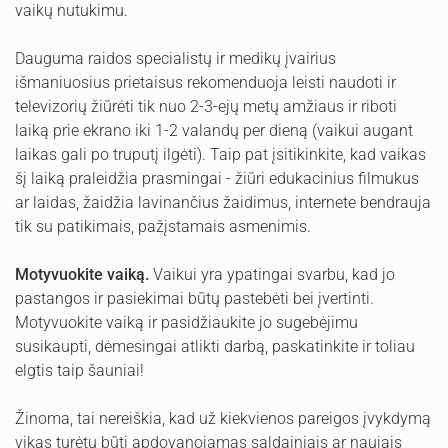
vaikų nutukimu.
Dauguma raidos specialistų ir medikų įvairius
išmaniuosius prietaisus rekomenduoja leisti naudoti ir
televizorių žiūrėti tik nuo 2-3-ejų metų amžiaus ir riboti
laiką prie ekrano iki 1-2 valandų per dieną (vaikui augant
laikas gali po truputį ilgėti). Taip pat įsitikinkite, kad vaikas
šį laiką praleidžia prasmingai - žiūri edukacinius filmukus
ar laidas, žaidžia lavinančius žaidimus, internete bendrauja
tik su patikimais, pažįstamais asmenimis.
Motyvuokite vaiką.
Vaikui yra ypatingai svarbu, kad jo
pastangos ir pasiekimai būtų pastebėti bei įvertinti.
Motyvuokite vaiką ir pasidžiaukite jo sugebėjimu
susikaupti, dėmesingai atlikti darbą, paskatinkite ir toliau
elgtis taip šauniai!
Žinoma, tai nereiškia, kad už kiekvienos pareigos įvykdymą
vikas turėtų būti apdovanojamas saldainiais ar naujais