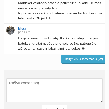
Maniskei veidrodis pradejo patikti tik nuo kokiu 10men
nes anksciau pamatydavo
Ir pradedavo verkt o db ateina prie veidrodzio buciuoja
lele glosto. Db jai 1.1m
Missy
prieš 4 m.
Pažįsta save nuo ~1 metų. Kažkada uždėjau naujus
batukus, greitai nubėgo prie veidrodžio, patrepsėjo
žiūrėdama į save ir labai laiminga juokėsi😁
Skaityti visus komentarus (22)