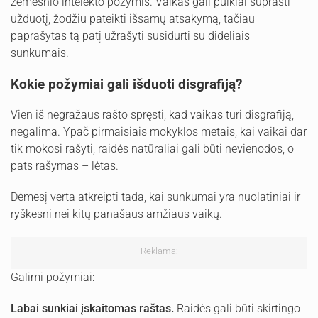
žemesnio intelekto požymis. Vaikas gali puikiai suprasti
užduotį, žodžiu pateikti išsamų atsakymą, tačiau
paprašytas tą patį užrašyti susidurti su dideliais
sunkumais.
Kokie požymiai gali išduoti disgrafiją?
Vien iš negražaus rašto spręsti, kad vaikas turi disgrafiją,
negalima. Ypač pirmaisiais mokyklos metais, kai vaikai dar
tik mokosi rašyti, raidės natūraliai gali būti nevienodos, o
pats rašymas – lėtas.
Dėmesį verta atkreipti tada, kai sunkumai yra nuolatiniai ir
ryškesni nei kitų panašaus amžiaus vaikų.
Reklama:
Galimi požymiai:
Labai sunkiai įskaitomas raštas.
Raidės gali būti skirtingo