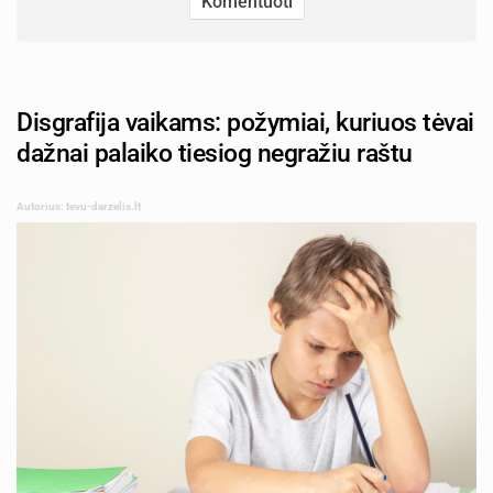
Disgrafija vaikams: požymiai, kuriuos tėvai
dažnai palaiko tiesiog negražiu raštu
Autorius: tevu-darzelis.lt