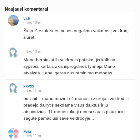
Naujausi komentarai
v.j.k
prieš 13 m.
Šiaip iš ezoterinės pusės negalima vaikams į veidrodį
žiūrėti.
prieš 13 m.
Mano berniukui lb veidrodis patinka, jis kalbina,
sypsosi, kartais akis isprogdines tyrineja Mano
atvaizda. Labai geras nusiraminimo metodas.
xxvxx
prieš 11 m.
bullshit... mano maziule 4 menesiu ziurejo i veidrodi ir
pradejo dairytis sekdama visus daiktus ir ju
atspindzius. 11 menesiuku ji emesi sau is plaukuciu
sagute pamaciusi save veidrodyje...
Fyja
prieš 11 m.