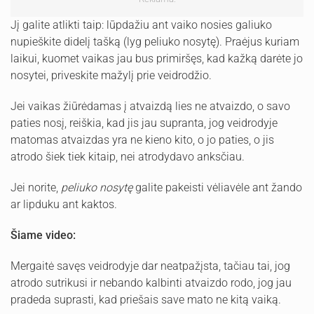
Jį galite atlikti taip: lūpdažiu ant vaiko nosies galiuko
nupieškite didelį tašką (lyg peliuko nosytę). Praėjus kuriam
laikui, kuomet vaikas jau bus primiršęs, kad kažką darėte jo
nosytei, priveskite mažylį prie veidrodžio.
Jei vaikas žiūrėdamas į atvaizdą lies ne atvaizdo, o savo
paties nosį, reiškia, kad jis jau supranta, jog veidrodyje
matomas atvaizdas yra ne kieno kito, o jo paties, o jis
atrodo šiek tiek kitaip, nei atrodydavo anksčiau.
Jei norite,
peliuko nosytę
galite pakeisti vėliavėle ant žando
ar lipduku ant kaktos.
Šiame video:
Mergaitė savęs veidrodyje dar neatpažįsta, tačiau tai, jog
atrodo sutrikusi ir nebando kalbinti atvaizdo rodo, jog jau
pradeda suprasti, kad priešais save mato ne kitą vaiką.