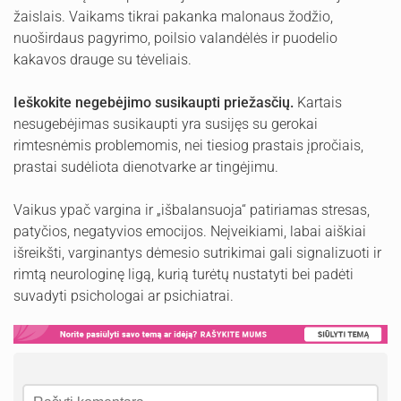
žaislais. Vaikams tikrai pakanka malonaus žodžio,
nuoširdaus pagyrimo, poilsio valandėlės ir puodelio
kakavos drauge su tėveliais.
Ieškokite negebėjimo susikaupti priežasčių.
Kartais
nesugebėjimas susikaupti yra susijęs su gerokai
rimtesnėmis problemomis, nei tiesiog prastais įpročiais,
prastai sudėliota dienotvarke ar tingėjimu.
Vaikus ypač vargina ir „išbalansuoja“ patiriamas stresas,
patyčios, negatyvios emocijos. Neįveikiami, labai aiškiai
išreikšti, varginantys dėmesio sutrikimai gali signalizuoti ir
rimtą neurologinę ligą, kurią turėtų nustatyti bei padėti
suvadyti psichologai ar psichiatrai.