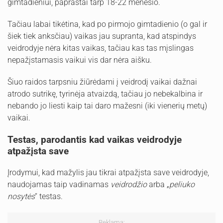
gimtadieniui, paprastai tarp 18-22 mėnesio.
Tačiau labai tikėtina, kad po pirmojo gimtadienio (o gal ir
šiek tiek anksčiau) vaikas jau supranta, kad atspindys
veidrodyje nėra kitas vaikas, tačiau kas tas mįslingas
nepažįstamasis vaikui vis dar nėra aišku.
Šiuo raidos tarpsniu žiūrėdami į veidrodį vaikai dažnai
atrodo sutrikę, tyrinėja atvaizdą, tačiau jo nebekalbina ir
nebando jo liesti kaip tai daro mažesni (iki vienerių metų)
vaikai.
Testas, parodantis kad vaikas veidrodyje
atpažįsta save
Įrodymui, kad mažylis jau tikrai atpažįsta save veidrodyje,
naudojamas taip vadinamas
veidrodžio
arba „
peliuko
nosytės
“ testas.
Reklama: