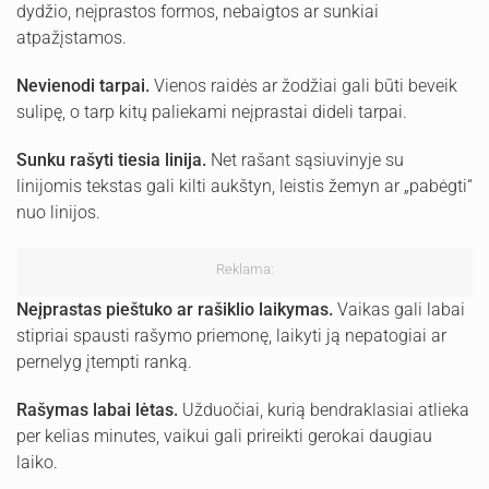
dydžio, neįprastos formos, nebaigtos ar sunkiai
atpažįstamos.
Nevienodi tarpai.
Vienos raidės ar žodžiai gali būti beveik
sulipę, o tarp kitų paliekami neįprastai dideli tarpai.
Sunku rašyti tiesia linija.
Net rašant sąsiuvinyje su
linijomis tekstas gali kilti aukštyn, leistis žemyn ar „pabėgti“
nuo linijos.
Reklama:
Neįprastas pieštuko ar rašiklio laikymas.
Vaikas gali labai
stipriai spausti rašymo priemonę, laikyti ją nepatogiai ar
pernelyg įtempti ranką.
Rašymas labai lėtas.
Užduočiai, kurią bendraklasiai atlieka
per kelias minutes, vaikui gali prireikti gerokai daugiau
laiko.