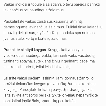
Vaikai mokosi ir tobulėja žaisdami, o tėvų pareiga parinkti
lavinančius bei naudingus žaidimus.
Paskatinkite vaikus žaisti susikaupimą, atmintį,
dėmesingumą lavinančius žaidimus. Puikiai tinka kaladėlių
ir puzlių dėliojimas, kryžiažodžių ir sudoku sprendimas,
įvairūs stalo, kortų ir kortelių žaidimai.
Pratinkite skaityti knygas.
Knygų skaitymas yra
visokeriopai naudinga veikla, lavinanti vaiko vaizduotę,
turtinanti žodyną, suteikianti žinių ir gerinanti gebėjimą
susikaupti, nurimti, tyliai leisti laisvalaikį.
Leiskite vaikui pačiam išsirinkti jam įdomaus žanro, jo
amžiui tinkančias knygas (ar vaikišką žurnalą, komiksų
knygelę). Parodykite tinkamą pavyzdį ir drauge jaukiai
įsitaisykite ant sofos bei skaitykite, o vėliau nepamirškite
pasidalinti įspūdžiais, aptarti, ką perskaitėte.