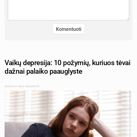
Vaikų depresija: 10 požymių, kuriuos tėvai
dažnai palaiko paauglyste
Autorius: tevu-darzelis.lt