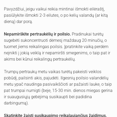
Pavyzdžiui, jeigu vaikui reikia mintinai išmokti eilėraštį,
pasiūlykite išmokti 2-3 eilutes, o po kelių valandų (ar kitą
dieną) dar porą.
Nepamirškite pertraukėlių ir poilsio.
Pradinukai turėtų
sugebėti sukoncentruoti dėmesį maždaug 20 minučių, o
tuomet jiems reikalingas poilsis. Įpratinkite vaiką perdėm
neįnikti į jokią veiklą ir nepamiršti smegenims, o taip pat ir
akims bei kūnui reikalingų pertraukėlių.
Trumpų pertraukų metu vaikas turėtų pakeisti veiklos
pobūdį, pailsinti akis, pajudėti. Ilgesnių poilsio valandėlių
metu ypač naudinga pasivaikščioti ar pažaisti lauke, o taip
pat trumpai numigti (beje, 15-30 min. dienos miegas gerina
ir suaugusiųjų gebėjimą susikaupti bei padidina
darbingumą).
Skatinkite žaisti susikaupimo reikalaujančius žaidimus.