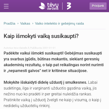
Prisijunk
Pradžia
Vaikas
Vaiko intelekto ir gebėjimų raida
Kaip išmokyti vaiką susikaupti?
Autorius:
tevu-darzelis.lt
,
Publikuota: 2001-01-01
Padėkite vaikui išmokti susikaupti! Gebėjimas susikaupti
yra svarbus įgūdis, būtinas mokantis, siekiant geresnių
akademinių rezultatų, o taip pat reikalingas norint nurimti
ir „nepamesti galvos“ net ir kritinėse situacijose.
Mokykite išskaidyti didelę užduotį į smulkesnes.
Labai
sudėtinga, ilga ir varginanti užduotis gąsdina vaiką, jis
nežino nuo ko pradėti ir per greitai nuleidžia rankas.
Pratinkite vaiką į užduotį žvelgti ne kaip į visumą, o kaip į
nedidelių užduotėlių rinkinį.