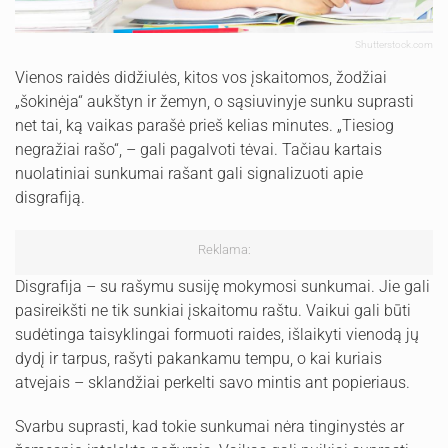
Shutterstock.com
Vienos raidės didžiulės, kitos vos įskaitomos, žodžiai
„šokinėja“ aukštyn ir žemyn, o sąsiuvinyje sunku suprasti
net tai, ką vaikas parašė prieš kelias minutes. „Tiesiog
negražiai rašo“, – gali pagalvoti tėvai. Tačiau kartais
nuolatiniai sunkumai rašant gali signalizuoti apie
disgrafiją.
Reklama:
Disgrafija – su rašymu susiję mokymosi sunkumai. Jie gali
pasireikšti ne tik sunkiai įskaitomu raštu. Vaikui gali būti
sudėtinga taisyklingai formuoti raides, išlaikyti vienodą jų
dydį ir tarpus, rašyti pakankamu tempu, o kai kuriais
atvejais – sklandžiai perkelti savo mintis ant popieriaus.
Svarbu suprasti, kad tokie sunkumai nėra tinginystės ar