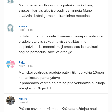
Mano berniukui lb veidrodis patinka, jis kalbina,
sypsosi, kartais akis isprogdines tyrineja Mano
atvaizda. Labai geras nusiraminimo metodas.
xxvxx
prieš 11 m.
bullshit... mano maziule 4 menesiu ziurejo i veidrodi ir
pradejo dairytis sekdama visus daiktus ir ju
atspindzius. 11 menesiuku ji emesi sau is plaukuciu
sagute pamaciusi save veidrodyje...
Fyja
prieš 11 m.
Maniskei veidrodis pradejo patikti tik nuo kokiu 10men
nes anksciau pamatydavo
Ir pradedavo verkt o db ateina prie veidrodzio buciuoja
lele glosto. Db jai 1.1m
Missy
prieš 4 m.
Pažįsta save nuo ~1 metų. Kažkada uždėjau naujus