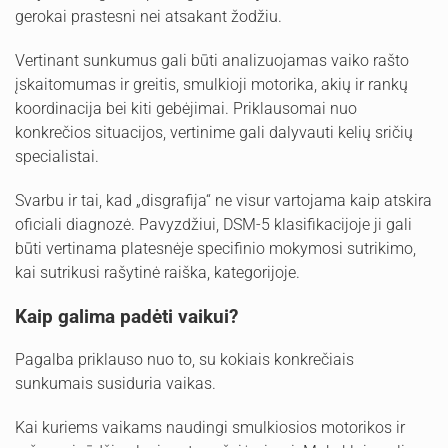
gerokai prastesni nei atsakant žodžiu.
Vertinant sunkumus gali būti analizuojamas vaiko rašto
įskaitomumas ir greitis, smulkioji motorika, akių ir rankų
koordinacija bei kiti gebėjimai. Priklausomai nuo
konkrečios situacijos, vertinime gali dalyvauti kelių sričių
specialistai.
Svarbu ir tai, kad „disgrafija“ ne visur vartojama kaip atskira
oficiali diagnozė. Pavyzdžiui, DSM-5 klasifikacijoje ji gali
būti vertinama platesnėje specifinio mokymosi sutrikimo,
kai sutrikusi rašytinė raiška, kategorijoje.
Kaip galima padėti vaikui?
Pagalba priklauso nuo to, su kokiais konkrečiais
sunkumais susiduria vaikas.
Kai kuriems vaikams naudingi smulkiosios motorikos ir