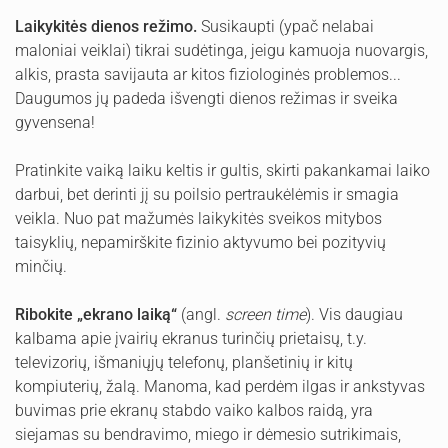
Laikykitės dienos režimo.
Susikaupti (ypač nelabai
maloniai veiklai) tikrai sudėtinga, jeigu kamuoja nuovargis,
alkis, prasta savijauta ar kitos fiziologinės problemos...
Daugumos jų padeda išvengti dienos režimas ir sveika
gyvensena!
Pratinkite vaiką laiku keltis ir gultis, skirti pakankamai laiko
darbui, bet derinti jį su poilsio pertraukėlėmis ir smagia
veikla. Nuo pat mažumės laikykitės sveikos mitybos
taisyklių, nepamirškite fizinio aktyvumo bei pozityvių
minčių.
Ribokite „ekrano laiką“
(angl.
screen time
). Vis daugiau
kalbama apie įvairių ekranus turinčių prietaisų, t.y.
televizorių, išmaniųjų telefonų, planšetinių ir kitų
kompiuterių, žalą. Manoma, kad perdėm ilgas ir ankstyvas
buvimas prie ekranų stabdo vaiko kalbos raidą, yra
siejamas su bendravimo, miego ir dėmesio sutrikimais,