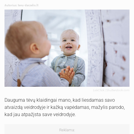
Autorius: tevu-darzelis.lt
LickClick | Shutterstock.com
Dauguma tėvų klaidingai mano, kad liesdamas savo
atvaizdą veidrodyje ir kažką vapėdamas, mažylis parodo,
kad jau atpažįsta save veidrodyje.
Reklama: