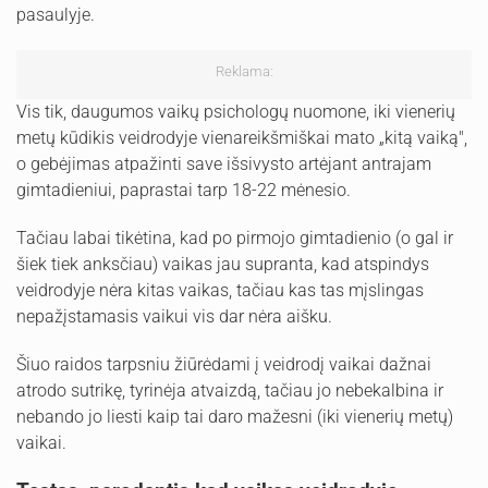
pasaulyje.
Reklama:
Vis tik, daugumos vaikų psichologų nuomone, iki vienerių
metų kūdikis veidrodyje vienareikšmiškai mato „kitą vaiką",
o gebėjimas atpažinti save išsivysto artėjant antrajam
gimtadieniui, paprastai tarp 18-22 mėnesio.
Tačiau labai tikėtina, kad po pirmojo gimtadienio (o gal ir
šiek tiek anksčiau) vaikas jau supranta, kad atspindys
veidrodyje nėra kitas vaikas, tačiau kas tas mįslingas
nepažįstamasis vaikui vis dar nėra aišku.
Šiuo raidos tarpsniu žiūrėdami į veidrodį vaikai dažnai
atrodo sutrikę, tyrinėja atvaizdą, tačiau jo nebekalbina ir
nebando jo liesti kaip tai daro mažesni (iki vienerių metų)
vaikai.