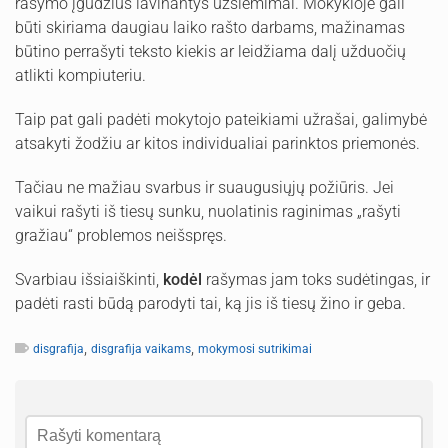
rašymo įgūdžius lavinantys užsiėmimai. Mokykloje gali
būti skiriama daugiau laiko rašto darbams, mažinamas
būtino perrašyti teksto kiekis ar leidžiama dalį užduočių
atlikti kompiuteriu.
Taip pat gali padėti mokytojo pateikiami užrašai, galimybė
atsakyti žodžiu ar kitos individualiai parinktos priemonės.
Tačiau ne mažiau svarbus ir suaugusiųjų požiūris. Jei
vaikui rašyti iš tiesų sunku, nuolatinis raginimas „rašyti
gražiau“ problemos neišspręs.
Svarbiau išsiaiškinti,
kodėl
rašymas jam toks sudėtingas, ir
padėti rasti būdą parodyti tai, ką jis iš tiesų žino ir geba.
,
,
disgrafija
disgrafija vaikams
mokymosi sutrikimai