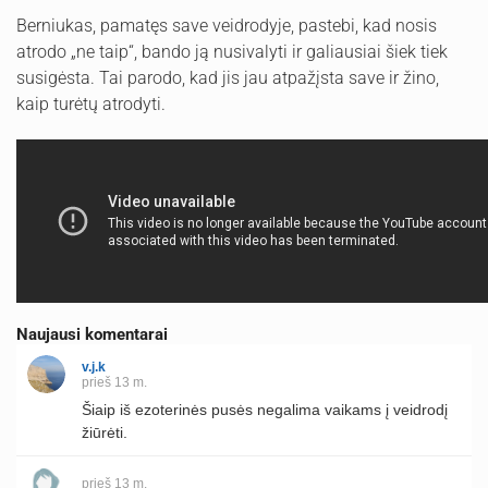
Berniukas, pamatęs save veidrodyje, pastebi, kad nosis
atrodo „ne taip“, bando ją nusivalyti ir galiausiai šiek tiek
susigėsta. Tai parodo, kad jis jau atpažįsta save ir žino,
kaip turėtų atrodyti.
Naujausi komentarai
v.j.k
prieš 13 m.
Šiaip iš ezoterinės pusės negalima vaikams į veidrodį
žiūrėti.
prieš 13 m.