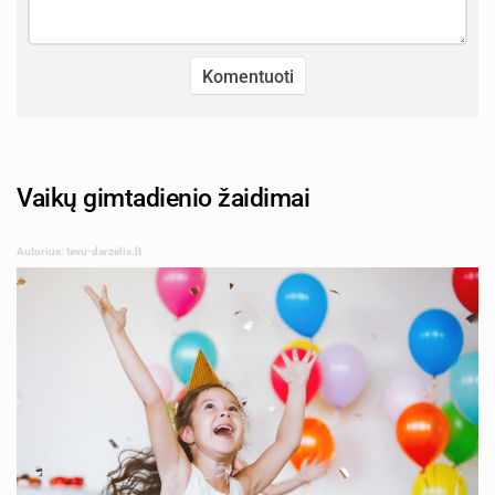
Vaikų gimtadienio žaidimai
Autorius: tevu-darzelis.lt