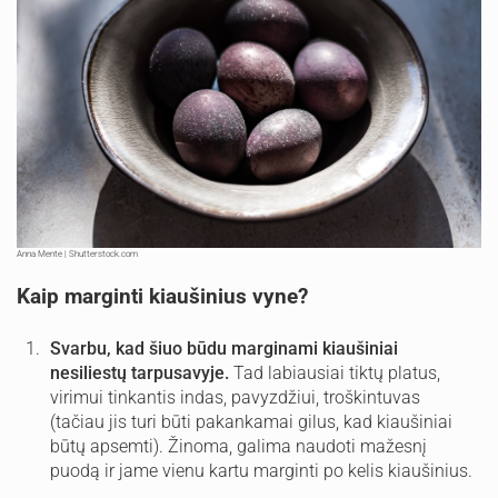
Anna Mente | Shutterstock.com
Kaip marginti kiaušinius vyne?
Svarbu, kad šiuo būdu marginami kiaušiniai
nesiliestų tarpusavyje.
Tad labiausiai tiktų platus,
virimui tinkantis indas, pavyzdžiui, troškintuvas
(tačiau jis turi būti pakankamai gilus, kad kiaušiniai
būtų apsemti). Žinoma, galima naudoti mažesnį
puodą ir jame vienu kartu marginti po kelis kiaušinius.