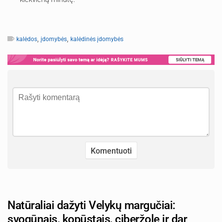
,
,
kalėdos
įdomybės
kalėdinės įdomybės
Natūraliai dažyti Velykų margučiai:
svogūnais, kopūstais, ciberžole ir dar