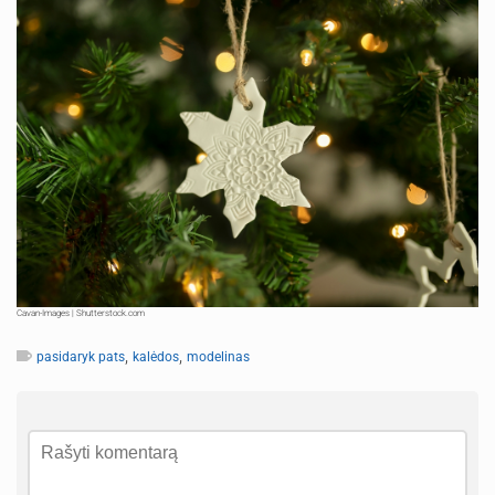
Cavan-Images | Shutterstock.com
,
,
pasidaryk pats
kalėdos
modelinas