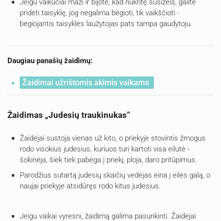
Jeigu vaikučiai maži ir bijote, kad nukritę susižeis, galite
pridėti taisyklę, jog negalima bėgioti, tik vaikščioti -
bėgiojantis taisyklės laužytojas pats tampa gaudytoju.
Daugiau panašių žaidimų:
Žaidimai užrištomis akimis vaikams
Žaidimas „Judesių traukinukas“
Žaidėjai sustoja vienas už kito, o priekyje stovintis žmogus
rodo visokius judesius, kuriuos turi kartoti visa eilutė -
šokinėja, šiek tiek pabėga į priekį, ploja, daro pritūpimus.
Parodžius sutartą judesių skaičių vedėjas eina į eilės galą, o
naujai priekyje atsidūręs rodo kitus judesius.
Jeigu vaikai vyresni, žaidimą galima pasunkinti. Žaidėjai