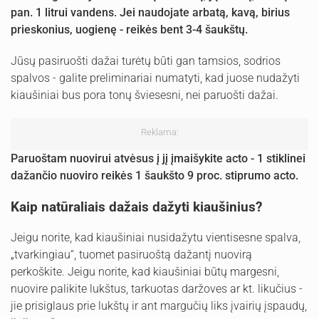
pan. 1 litrui vandens. Jei naudojate arbatą, kavą, birius
prieskonius, uogienę - reikės bent 3-4 šaukštų.
Jūsų pasiruošti dažai turėtų būti gan tamsios, sodrios
spalvos - galite preliminariai numatyti, kad juose nudažyti
kiaušiniai bus pora tonų šviesesni, nei paruošti dažai.
Reklama:
Paruoštam nuovirui atvėsus į jį įmaišykite acto - 1 stiklinei
dažančio nuoviro reikės 1 šaukšto 9 proc. stiprumo acto.
Kaip natūraliais dažais dažyti kiaušinius?
Jeigu norite, kad kiaušiniai nusidažytu vientisesne spalva,
„tvarkingiau“, tuomet pasiruoštą dažantį nuovirą
perkoškite. Jeigu norite, kad kiaušiniai būtų margesni,
nuovire palikite lukštus, tarkuotas daržoves ar kt. likučius -
jie prisiglaus prie lukštų ir ant margučių liks įvairių įspaudų,