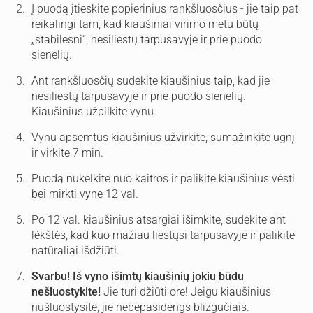
Į puodą įtieskite popierinius rankšluosčius - jie taip pat
reikalingi tam, kad kiaušiniai virimo metu būtų
„stabilesni“, nesiliestų tarpusavyje ir prie puodo
sienelių.
Ant rankšluosčių sudėkite kiaušinius taip, kad jie
nesiliestų tarpusavyje ir prie puodo sienelių.
Kiaušinius užpilkite vynu.
Vynu apsemtus kiaušinius užvirkite, sumažinkite ugnį
ir virkite 7 min.
Puodą nukelkite nuo kaitros ir palikite kiaušinius vėsti
bei mirkti vyne 12 val.
Po 12 val. kiaušinius atsargiai išimkite, sudėkite ant
lėkštės, kad kuo mažiau liestųsi tarpusavyje ir palikite
natūraliai išdžiūti.
Svarbu! Iš vyno išimtų kiaušinių jokiu būdu
nešluostykite!
Jie turi džiūti ore! Jeigu kiaušinius
nušluostysite, jie nebepasidengs blizgučiais.