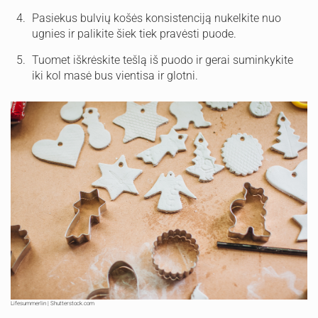
Pasiekus bulvių košės konsistenciją nukelkite nuo
ugnies ir palikite šiek tiek pravėsti puode.
Tuomet iškrėskite tešlą iš puodo ir gerai suminkykite
iki kol masė bus vientisa ir glotni.
Lifesummerlin | Shutterstock.com