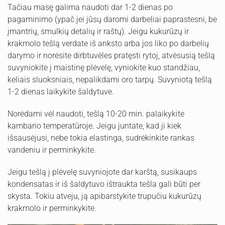
Tačiau masę galima naudoti dar 1-2 dienas po
pagaminimo (ypač jei jūsų daromi darbeliai paprastesni, be
įmantrių, smulkių detalių ir raštų). Jeigu kukurūzų ir
krakmolo tešlą verdate iš anksto arba jos liko po darbelių
darymo ir norėsite dirbtuvėles pratęsti rytoj, atvėsusią tešlą
suvyniokite į maistinę plėvelę, vyniokite kuo standžiau,
keliais sluoksniais, nepalikdami oro tarpų. Suvyniotą tešlą
1-2 dienas laikykite šaldytuve.
Norėdami vėl naudoti, tešlą 10-20 min. palaikykite
kambario temperatūroje. Jeigu juntate, kad ji kiek
išsausėjusi, nebe tokia elastinga, sudrėkinkite rankas
vandeniu ir perminkykite.
Jeigu tešlą į plėvelę suvyniojote dar karštą, susikaups
kondensatas ir iš šaldytuvo ištraukta tešla gali būti per
skysta. Tokiu atveju, ją apibarstykite trupučiu kukurūzų
krakmolo ir perminkykite.