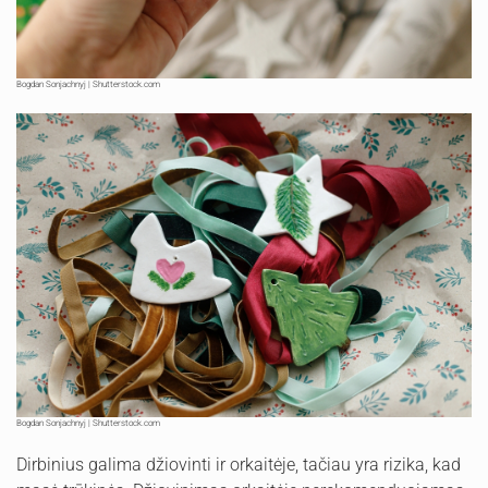
Bogdan Sonjachnyj | Shutterstock.com
Bogdan Sonjachnyj | Shutterstock.com
Dirbinius galima džiovinti ir orkaitėje, tačiau yra rizika, kad