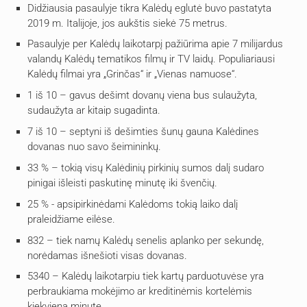
Didžiausia pasaulyje tikra Kalėdų eglutė buvo pastatyta
2019 m. Italijoje, jos aukštis siekė 75 metrus.
Pasaulyje per Kalėdų laikotarpį pažiūrima apie 7 milijardus
valandų Kalėdų tematikos filmų ir TV laidų. Populiariausi
Kalėdų filmai yra „Grinčas“ ir „Vienas namuose“.
1 iš 10 – gavus dešimt dovanų viena bus sulaužyta,
sudaužyta ar kitaip sugadinta.
7 iš 10 – septyni iš dešimties šunų gauna Kalėdines
dovanas nuo savo šeimininkų.
33 % – tokią visų Kalėdinių pirkinių sumos dalį sudaro
pinigai išleisti paskutinę minutę iki švenčių.
25 % - apsipirkinėdami Kalėdoms tokią laiko dalį
praleidžiame eilėse.
832 – tiek namų Kalėdų senelis aplanko per sekundę,
norėdamas išnešioti visas dovanas.
5340 – Kalėdų laikotarpiu tiek kartų parduotuvėse yra
perbraukiama mokėjimo ar kreditinėmis kortelėmis
kiekvieną minutę.