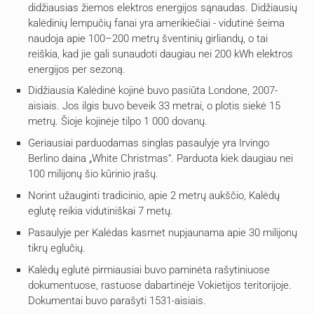
didžiausias žiemos elektros energijos sąnaudas. Didžiausių
kalėdinių lempučių fanai yra amerikiečiai - vidutinė šeima
naudoja apie 100–200 metrų šventinių girliandų, o tai
reiškia, kad jie gali sunaudoti daugiau nei 200 kWh elektros
energijos per sezoną.
Didžiausia Kalėdinė kojinė buvo pasiūta Londone, 2007-
aisiais. Jos ilgis buvo beveik 33 metrai, o plotis siekė 15
metrų. Šioje kojinėje tilpo 1 000 dovanų.
Geriausiai parduodamas singlas pasaulyje yra Irvingo
Berlino daina „White Christmas“. Parduota kiek daugiau nei
100 milijonų šio kūrinio įrašų.
Norint užauginti tradicinio, apie 2 metrų aukščio, Kalėdų
eglutę reikia vidutiniškai 7 metų.
Pasaulyje per Kalėdas kasmet nupjaunama apie 30 milijonų
tikrų eglučių.
Kalėdų eglutė pirmiausiai buvo paminėta rašytiniuose
dokumentuose, rastuose dabartinėje Vokietijos teritorijoje.
Dokumentai buvo parašyti 1531-aisiais.