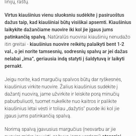
linijų, raštų.
Virtus kiaušinius vienu sluoksniu sudėkite į pasiruoštus
dažus taip, kad kiaušiniai būtų visiškai apsemti. Kiaušinius
laikykite dažančiame nuovire iki kol jie įgaus jums
patinkančią spalvą.
Natūralūs nuovirai kiaušinių nenudažo
itin greitai -
kiaušinius nuovire reikėtų palaikyti bent 1-2
val., o jei norite tamsesnių, sodresnių spalvų ar jei dažas
nelabai „ima“, geriausia indą statyti į šaldytuvą ir laikyti
pernakt.
Jeigu norite, kad margučių spalvos būtų dar ryškesnės,
kiaušinius virkite nuovire. Žalius kiaušinius sudėkite į
dažantį nuovirą, jame užvirkite ir leiskite porą minučių
paburbuliuoti, tuomet nukelkite nuo kaitros ir palikite
kiaušinius lėtai vėsti ir toliau „dažytis“ puode iki kol jie
įgaus jums patinkančią spalvą.
Norimą spalvą įgavusius margučius (nesvarbu ar jie