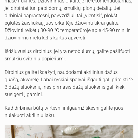
masė trūkinės. Džiovinimas orkaitėje nerekomenduojamas,
jei dirbiniai turi papildomų, smulkių, plonų detalių. Jei
dirbiniai paprastesni, pavyzdžiui, tai „vientisi“, plokšti
eglutės žaisliukai, juos orkaitėje džiovinti tikrai galite.
Džiovinti reikėtų 80-90 °C temperatūroje apie 45-90 min. ir
džiovinimo metu kelis kartus apversti.
Išdžiuvusius dirbinius, jei yra netobulumų, galite pašlifuoti
smulkiu švitriniu popieriumi.
Dirbinius galite išdažyti, naudodami akrilinius dažus,
guašą, akvarelę. Labai ryškiai spalvai išgauti gali prireikti 2-
3 dažų sluoksnių, nes pirmasis dažų sluoksnis gali kiek
susigerti į gaminį.
Kad dirbiniai būtų tvirtesni ir ilgaamžiškesni galite juos
nulakuoti akriliniu laku.