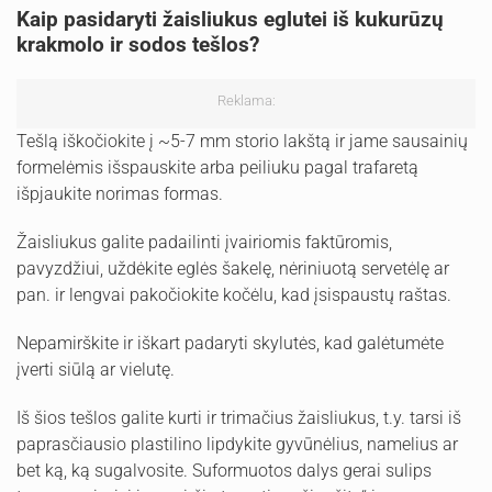
Kaip pasidaryti žaisliukus eglutei iš kukurūzų
krakmolo ir sodos tešlos?
Reklama:
Tešlą iškočiokite į ~5-7 mm storio lakštą ir jame sausainių
formelėmis išspauskite arba peiliuku pagal trafaretą
išpjaukite norimas formas.
Žaisliukus galite padailinti įvairiomis faktūromis,
pavyzdžiui, uždėkite eglės šakelę, nėriniuotą servetėlę ar
pan. ir lengvai pakočiokite kočėlu, kad įsispaustų raštas.
Nepamirškite ir iškart padaryti skylutės, kad galėtumėte
įverti siūlą ar vielutę.
Iš šios tešlos galite kurti ir trimačius žaisliukus, t.y. tarsi iš
paprasčiausio plastilino lipdykite gyvūnėlius, namelius ar
bet ką, ką sugalvosite. Suformuotos dalys gerai sulips