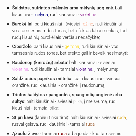
Šaldytos, sutrintos mėlynės arba mėlynių uogienė
: balti
kiaušiniai -
mėlyna
, rudi kiaušiniai -
violetinė
.
Burokėliai
: balti kiaušiniai - šviesiai
rožinė
, rudi kiaušiniai -
vos tamsesnis rudos tonas, bet efektas labai menkas, tad
rudų kiaušinių burokėliais verčiau nedažykite;
Ciberžolė
: balti kiaušiniai -
geltona
, rudi kiaušiniai - vos
tamsesnis rudos tonas, bet efekto gali ir beveik nesimatyti;
Raudonoji (kinrožių) arbata
: balti kiaušiniai - šviesiai
violetinė
, rudi kiaušiniai - tamsiai
violetinė
, į mėlynumą;
Saldžiosios paprikos milteliai
: balti kiaušiniai - šviesiai
oranžinė, rudi kiaušiniai - oranžinė, į raudonumą;
Trintos šaldytos spanguolės, spanguolių uogienė arba
sultys
: balti kiaušiniai - šviesiai
pilka
, į melsvumą, rudi
kiaušiniai - tamsiai
pilka
;
Stipri kava
(labiau tinka tirpi): balti kiaušiniai - šviesiai
ruda
,
rusvai gelsva, rudi kiaušiniai - tamsiai
ruda
;
Ąžuolo žievė
- tamsiai
ruda
arba juoda - kuo tamsesnis