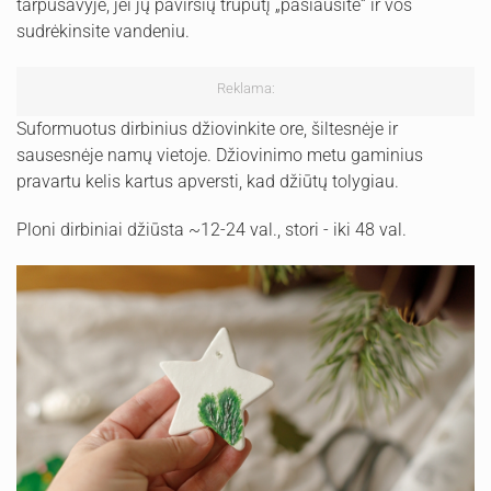
tarpusavyje, jei jų paviršių truputį „pašiaušite“ ir vos
sudrėkinsite vandeniu.
Reklama:
Suformuotus dirbinius džiovinkite ore, šiltesnėje ir
sausesnėje namų vietoje. Džiovinimo metu gaminius
pravartu kelis kartus apversti, kad džiūtų tolygiau.
Ploni dirbiniai džiūsta ~12-24 val., stori - iki 48 val.