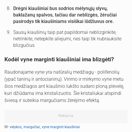
Drėgni kiaušiniai bus sodrios mėlynųjų slyvų,
baklažanų spalvos, tačiau dar neblizgės, žėručiai
pasirodys tik kiaušiniams visiškai išdžiuvus ore.
Sausų kiaušinių taip pat papildomai neblizginkite,
netrinkite, netepkite aliejumi, nes taip tik nubrauksite
blizgučius.
Kodėl vyne marginti kiaušiniai ima blizgėti?
Raudonajame vyne yra natūralių medžiagų - polifenolių
(ypač taninų ir antocianinų). Virimo ir mirkymo vyne metu
šios medžiagos ant kiaušinio lukšto sudaro ploną plėvelę,
kuri džiūdama ima kristalizuotis. Šie kristaliukai atspindi
šviesą ir suteikia margučiams žėrėjimo efektą.
Reklama:
,
,
velykos
margučiai
vyne marginti kiaušiniai