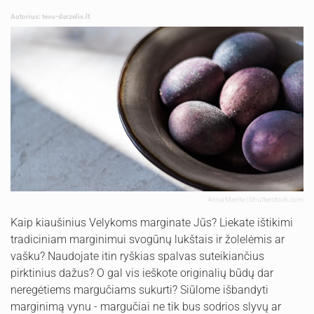
Autorius: tevu-darzelis.lt
Anna Mente | Shutterstock.com
Kaip kiaušinius Velykoms marginate Jūs? Liekate ištikimi
tradiciniam marginimui svogūnų lukštais ir žolelėmis ar
vašku? Naudojate itin ryškias spalvas suteikiančius
pirktinius dažus? O gal vis ieškote originalių būdų dar
neregėtiems margučiams sukurti? Siūlome išbandyti
marginimą vynu - margučiai ne tik bus sodrios slyvų ar