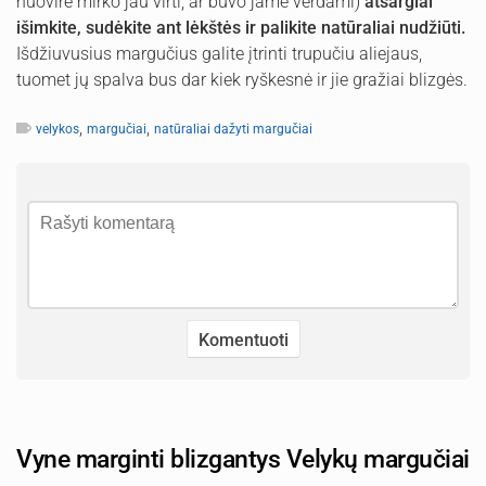
nuovire mirko jau virti, ar buvo jame verdami)
atsargiai
išimkite, sudėkite ant lėkštės ir palikite natūraliai nudžiūti.
Išdžiuvusius margučius galite įtrinti trupučiu aliejaus,
tuomet jų spalva bus dar kiek ryškesnė ir jie gražiai blizgės.
,
,
velykos
margučiai
natūraliai dažyti margučiai
Vyne marginti blizgantys Velykų margučiai