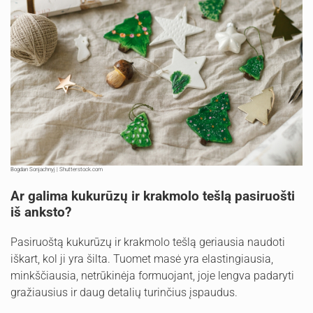
Bogdan Sonjachnyj | Shutterstock.com
Ar galima kukurūzų ir krakmolo tešlą pasiruošti
iš anksto?
Pasiruoštą kukurūzų ir krakmolo tešlą geriausia naudoti
iškart, kol ji yra šilta. Tuomet masė yra elastingiausia,
minkščiausia, netrūkinėja formuojant, joje lengva padaryti
gražiausius ir daug detalių turinčius įspaudus.