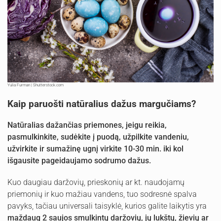
Yulia Furman | Shutterstock.com
Kaip paruošti natūralius dažus margučiams?
Natūralias dažančias priemones, jeigu reikia,
pasmulkinkite, sudėkite į puodą, užpilkite vandeniu,
užvirkite ir sumažinę ugnį virkite 10-30 min. iki kol
išgausite pageidaujamo sodrumo dažus.
Kuo daugiau daržovių, prieskonių ar kt. naudojamų
priemonių ir kuo mažiau vandens, tuo sodresnė spalva
pavyks, tačiau universali taisyklė, kurios galite laikytis yra
maždaug 2 saujos smulkintų daržovių, jų lukštų, žievių ar