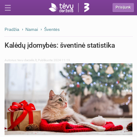
Prisijunk
Pradžia
Namai
Šventės
Kalėdų įdomybės: šventinė statistika
Autorius:
tevu-darzelis.lt
,
Publikuota: 2024-11-19