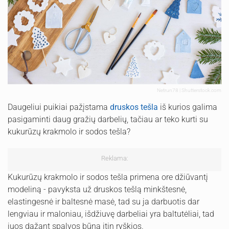
Netrun78 | Shutterstock.com
Daugeliui puikiai pažįstama
druskos tešla
iš kurios galima
pasigaminti daug gražių darbelių, tačiau ar teko kurti su
kukurūzų krakmolo ir sodos tešla?
Reklama:
Kukurūzų krakmolo ir sodos tešla primena ore džiūvantį
modeliną - pavyksta už druskos tešlą minkštesnė,
elastingesnė ir baltesnė masė, tad su ja darbuotis dar
lengviau ir maloniau, išdžiuvę darbeliai yra baltutėliai, tad
juos dažant spalvos būna itin ryškios.