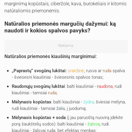
marginimą kopūstais, ciberžole, kava, burokėliais ir kitomis
natūraliomis priemonėmis.
Natūralios priemonės margučių dažymui: ką
naudoti ir kokios spalvos pavyks?
Reklama:
Natūralios priemonės kiaušinių marginimui:
„Paprastų“ svogūnų lukštai:
oranžinė
, rusva ar
ruda
spalva
- šviesesni kiaušiniai - šviesesnis spalvos tonas;
Raudonųjų svogūnų lukštai
: balti kiaušiniai -
raudona
, rudi
kiaušiniai - tamsiai
ruda
;
Mėlynasis kopūstas
: balti kiaušiniai -
žydra
, šviesiai mėlyna,
rudi kiaušiniai - tamsiai
žalia
, į juodumą;
Mėlynasis kopūstas + soda
(į jau paruoštą nuovirą įdėkite
porą šaukštelių sodos): balti kiaušiniai -
žalsva
; rudi
kiaušiniai - žalsvai ruda, bet efektas menkas;