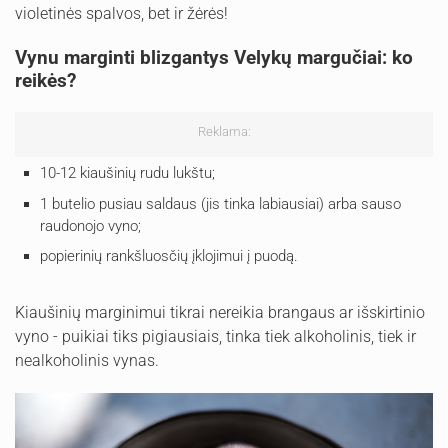
violetinės spalvos, bet ir žėrės!
Vynu marginti blizgantys Velykų margučiai: ko
reikės?
Reklama:
10-12 kiaušinių rudu lukštu;
1 butelio pusiau saldaus (jis tinka labiausiai) arba sauso
raudonojo vyno;
popierinių rankšluosčių įklojimui į puodą.
Kiaušinių marginimui tikrai nereikia brangaus ar išskirtinio
vyno - puikiai tiks pigiausiais, tinka tiek alkoholinis, tiek ir
nealkoholinis vynas.