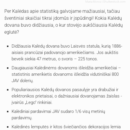
Maria Moroz | Shutterstock.com
Per Kalėdas apie statistiką galvojame mažiausiai, tačiau
šventiniai skaičiai tikrai įdomūs ir įspūdingi! Kokia Kalėdų
dovana buvo didžiausia, o kur stovėjo aukščiausia Kalėdų
eglutė?
Didžiausia Kalėdų dovana buvo Laisvės statula, kurią 1886-
aisiais prancūzai padovanojo amerikiečiams. Jos aukštis
beveik siekia 47 metrus, o svoris – 225 tonos.
Daugiausiai Kalėdinėms dovanoms išleidžia amerikiečiai –
statistinis amerikietis dovanoms išleidžia vidutiniškai 800
JAV dolerių.
Populiariausios Kalėdų dovanos pasaulyje yra drabužiai ir
elektronikos prietaisai, o dažniausiai dovanojamas žaislas -
įvairūs „Lego“ rinkiniai.
Kalėdiniai pardavimai JAV sudaro 1/6 visų metinių
pardavimų.
Kalėdinės lemputės ir kitos šviečiančios dekoracijos lemia