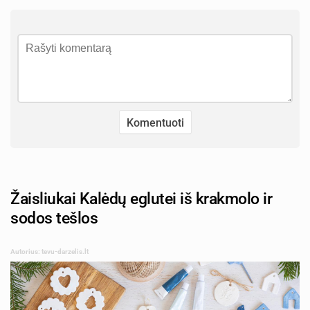
Žaisliukai Kalėdų eglutei iš krakmolo ir
sodos tešlos
Autorius: tevu-darzelis.lt