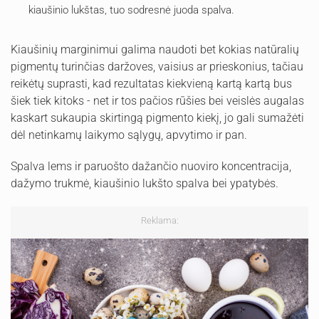
kiaušinio lukštas, tuo sodresnė juoda spalva.
Kiaušinių marginimui galima naudoti bet kokias natūralių
pigmentų turinčias daržoves, vaisius ar prieskonius, tačiau
reikėtų suprasti, kad rezultatas kiekvieną kartą kartą bus
šiek tiek kitoks - net ir tos pačios rūšies bei veislės augalas
kaskart sukaupia skirtingą pigmento kiekį, jo gali sumažėti
dėl netinkamų laikymo sąlygų, apvytimo ir pan.
Spalva lems ir paruošto dažančio nuoviro koncentracija,
dažymo trukmė, kiaušinio lukšto spalva bei ypatybės.
Reklama: