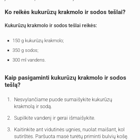
Ko reikės kukurūzų krakmolo ir sodos tešlai?
Kukurūzų krakmolo ir sodos tešlai reikės:
150 g kukurūzų krakmolo;
350 g sodos;
300 ml vandens.
Kaip pasigaminti kukurūzų krakmolo ir sodos
tešlą?
Nesvylančiame puode sumaišykite kukurūzų
krakmolą ir sodą.
Supilkite vandenį ir gerai išmaišykite.
Kaitinkite ant vidutinės ugnies, nuolat maišant, kol
sutirštės. Paršuota masė turėtų priminti bulvių košę.