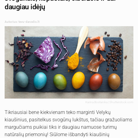
daugiau idėjų
Autorius: tevu-darzelis.lt
Karina Bostanika | Shutterstock.com
Tikriausiai bene kiekvienam teko marginti Velykų
kiaušinius, pasitelkus svogūnų lukštus, tačiau gražuoliams
margučiams puikiai tiks ir daugiau namuose turimų
natūralių priemonių! Siūlome išbandyti kiaušinių