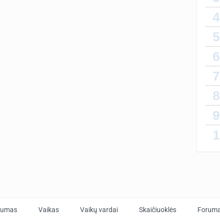
4
5
6
7
8
9
1
tumas
Vaikas
Vaikų vardai
Skaičiuoklės
Forum