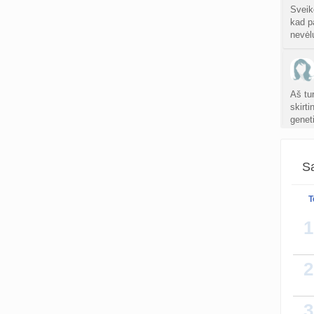
Sveik
kad pa
nevėl
Aš tur
skirt
genet
Sa
T
1
2
3