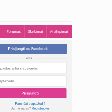
Forumas
Skelbimai
Atsiliepimai
Prisijungti su Facebook
arba
Prisijungti
Pamiršai slaptažodį?
Dar ne narys?
Registruokis