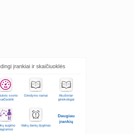
ingi įrankiai ir skaičiuoklės
ukės svorio
Gimdymo namai
Akušeriai-
kaičiuoklė
ginekologai
Daugiau
įrankių
ikų augimo
Vaikų dantų dygimas
iagramos