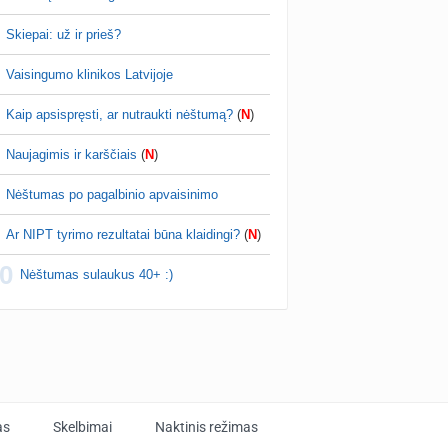
Skiepai: už ir prieš?
Vaisingumo klinikos Latvijoje
Kaip apsispręsti, ar nutraukti nėštumą?
(
N
)
Naujagimis ir karščiais
(
N
)
Nėštumas po pagalbinio apvaisinimo
Ar NIPT tyrimo rezultatai būna klaidingi?
(
N
)
0
Nėštumas sulaukus 40+ :)
as
Skelbimai
Naktinis režimas