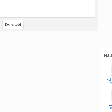
Naud
Nėšt
s
Va
d