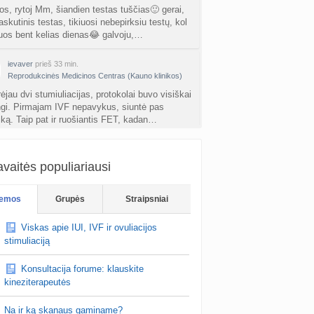
os, rytoj Mm, šiandien testas tuščias🙂 gerai,
skutinis testas, tikiuosi nebepirksiu testų, kol
uos bent kelias dienas😂 galvoju,…
ievaver
prieš 33 min.
Reprodukcinės Medicinos Centras (Kauno klinikos)
ėjau dvi stumiuliacijas, protokolai buvo visiškai
ingi. Pirmajam IVF nepavykus, siuntė pas
iką. Taip pat ir ruošiantis FET, kadan…
vaitės populiariausi
emos
Grupės
Straipsniai
Viskas apie IUI, IVF ir ovuliacijos
stimuliaciją
Konsultacija forume: klauskite
kineziterapeutės
Na ir ką skanaus gaminame?