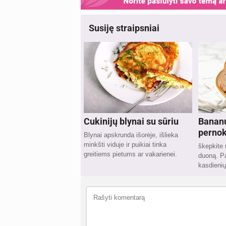
Susiję straipsniai
Cukinijų blynai su sūriu
Bananų
pernok
Blynai apskrunda išorėje, išlieka
minkšti viduje ir puikiai tinka
škepkite 
greitiems pietums ar vakarienei.
duoną. Pa
kasdienių