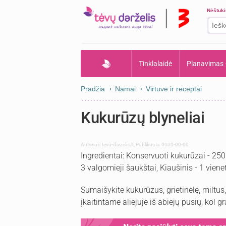
Nėštuk
Tinklalaidė
Planavimas
Pradžia
Namai
Virtuvė ir receptai
Kukurūzų blyneliai
Autorius:
tevu-darzelis.lt
,
Publikuota: 0000-00-00
Ingredientai: Konservuoti kukurūzai - 250 
3 valgomieji šaukštai, Kiaušinis - 1 viene
Sumaišykite kukurūzus, grietinėlę, miltus,
įkaitintame aliejuje iš abiejų pusių, kol g