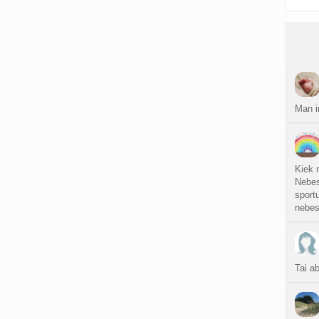
Man i
Kiek 
Nebes
sportu
nebe
Tai a