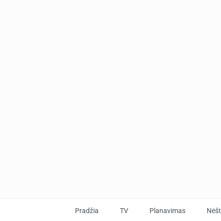
Pradžia
TV
Planavimas
Nėš