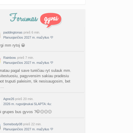
paddingtonas
prieš 6 min.
Planuojančios 2027 m. mažylius 💛
rgi mm rytoj 😀
Rainbow.
prieš 7 min.
Planuojančios 2027 m. mažylius 💛
matau pagal save turėčiau ryt sulauk mm.
itestuosiu, pagyvensim sakiau pradėsiu
ot truputi paleisim, tik nesisaugosim, bet
s…
Agne26
prieš 20 min.
2026 m. rugsėjinukai SLAPTA :4u:
bi grupes bus gyvos ?🤭🙂🙂🙂
Somebody08
prieš 22 min.
Planuojančios 2027 m. mažylius 💛