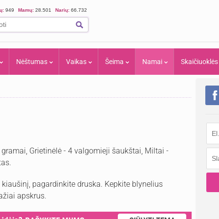
ių:
949
Mamų:
28.501
Narių:
66.732
Nėštumas
Vaikas
Šeima
Namai
Skaičiuoklės
gramai, Grietinėlė - 4 valgomieji šaukštai, Miltai -
tas.
 kiaušinį, pagardinkite druska. Kepkite blynelius
ražiai apskrus.