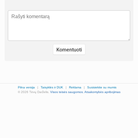
Pilna versija
|
Taisyklės ir DUK
|
Reklama
|
Susisiekite su mumis
© 2026 Tėvų Darželis.
Visos teisės saugomos.
Atsakomybės apribojimas