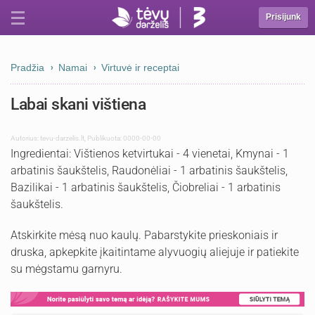
Prisijunk
Pradžia
Namai
Virtuvė ir receptai
Labai skani vištiena
Autorius:
tevu-darzelis.lt
,
Publikuota: 0000-00-00
Ingredientai: Vištienos ketvirtukai - 4 vienetai, Kmynai - 1
arbatinis šaukštelis, Raudonėliai - 1 arbatinis šaukštelis,
Bazilikai - 1 arbatinis šaukštelis, Čiobreliai - 1 arbatinis
šaukštelis.
Atskirkite mėsą nuo kaulų. Pabarstykite prieskoniais ir
druska, apkepkite įkaitintame alyvuogių aliejuje ir patiekite
su mėgstamu garnyru.