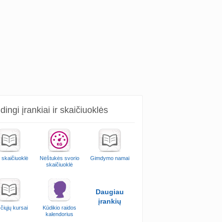
ingi įrankiai ir skaičiuoklės
 skaičiuoklė
Nėštukės svorio
Gimdymo namai
skaičiuoklė
Daugiau
įrankių
čiųjų kursai
Kūdikio raidos
kalendorius