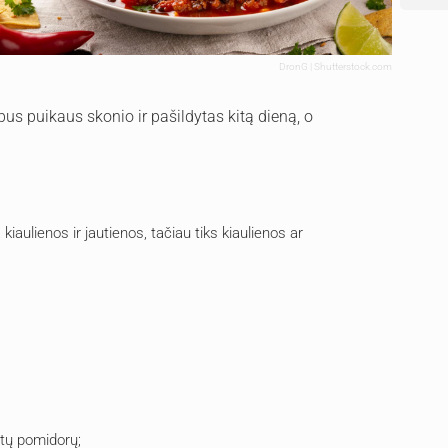
DronG | Shutterstock.com
 bus puikaus skonio ir pašildytas kitą dieną, o
aulienos ir jautienos, tačiau tiks kiaulienos ar
otų pomidorų;