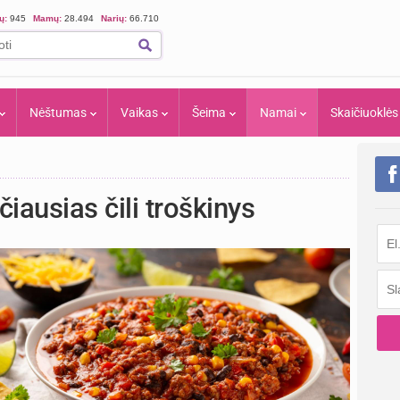
ių:
945
Mamų:
28.494
Narių:
66.710
Nėštumas
Vaikas
Šeima
Namai
Skaičiuoklės
iausias čili troškinys