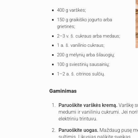
400 g varškės;
150 g graikiško jogurto arba
grietinės;
2–3 v. š. cukraus arba medaus;
1 a. š. vanilinio cukraus;
200 g mėlynių arba šilauogių;
100 g sviestinių sausainių;
1–2 a. š. citrinos sulčių.
Gaminimas
Paruoškite varškės kremą.
Varškę su
medumi ir vaniliniu cukrumi. Jei nori
elektriniu trintuvu.
Paruoškite uogas.
Maždaug pusę mėly
sultimis. Likusias palikite sveikas.