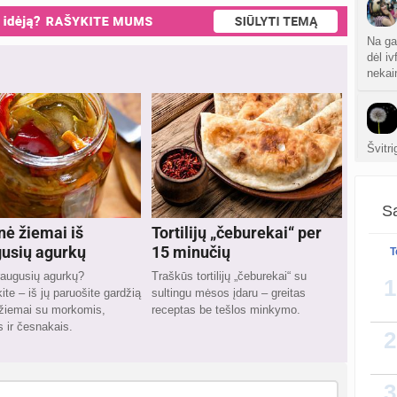
Na ga
dėl i
nekain
Švitr
man r
Sa
nė žiemai iš
Tortilijų „čeburekai“ per
usių agurkų
15 minučių
T
raugusių agurkų?
Traškūs tortilijų „čeburekai“ su
1
te – iš jų paruošite gardžią
sultingu mėsos įdaru – greitas
 žiemai su morkomis,
receptas be tešlos minkymo.
 ir česnakais.
2
3