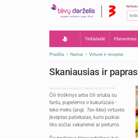
Nėštuk
Tinklalaidė
Planavimas
Pradžia
Namai
Virtuvė ir receptai
Skaniausias ir paprasč
Autorius:
tevu-darzelis.lt
,
Publikuota: 2025-03-24
Čili troškinys arba čili sriuba su
faršu, pupelėmis ir kukurūzais -
teks-meks (angl.
Tex-Mex
) virtuvės
įkvėptas patiekalas, kuris puikiai
tiks sočiai vakarienei ar pietums.