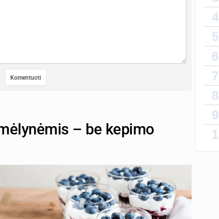
4
5
6
7
8
9
 mėlynėmis – be kepimo
1