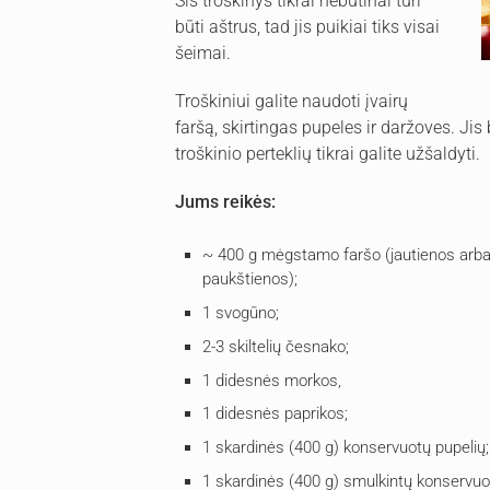
Šis troškinys tikrai nebūtinai turi
būti aštrus, tad jis puikiai tiks visai
šeimai.
Troškiniui galite naudoti įvairų
faršą, skirtingas pupeles ir daržoves. Jis
troškinio perteklių tikrai galite užšaldyti.
Jums reikės:
~ 400 g mėgstamo faršo (jautienos arba ki
paukštienos);
1 svogūno;
2-3 skiltelių česnako;
1 didesnės morkos,
1 didesnės paprikos;
1 skardinės (400 g) konservuotų pupelių;
1 skardinės (400 g) smulkintų konservu