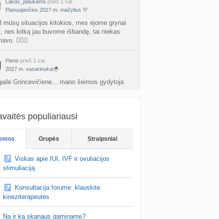
Lakas_plaukams
prieš 1 val.
Planuojančios 2027 m. mažylius 💛
l mūsų situacijos kitokios, mes ėjome grynai
vf, nes kitką jau buvome išbandę, tai niekas
avo. 🤷🏻‍♀️
Pienė
prieš 1 val.
2027 m. vasarinukai🐣
igailė Grincevičienė... mano šeimos gydytoja
ekomendavo kaip labai puikią specialistę
vaitės populiariausi
emos
Grupės
Straipsniai
Viskas apie IUI, IVF ir ovuliacijos
stimuliaciją
Konsultacija forume: klauskite
kineziterapeutės
Na ir ką skanaus gaminame?