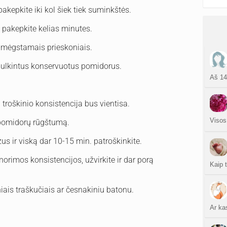
pakepkite iki kol šiek tiek suminkštės.
, pakepkite kelias minutes.
is mėgstamais prieskoniais.
mulkintus konservuotus pomidorus.
Aš 14
 troškinio konsistencija bus vientisa.
Visos
 pomidorų rūgštumą.
us ir viską dar 10-15 min. patroškinkite.
 norimos konsistencijos, užvirkite ir dar porą
Kaip t
niais traškučiais ar česnakiniu batonu.
Ar ka