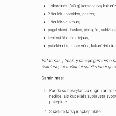
1 skardinės (340 g) konservuotų kukurūz
2 šaukštų pomidorų pastos;
1 šaukšto cukraus;
pagal skonį, druskos, pipirų, čili, saldžiosi
kepimui šlakelio aliejaus;
patiekimui tarkuoto sūrio, kukurūzinių tr
Patarimas: į troškinį pačioje gaminimo pa
šokolado, tai troškiniui suteiks labai ger
Gaminimas:
Puode su nesvylančiu dugnu ar troški
nedideliais kubeliais supjaustą svog
pakepkite.
Sudėkite faršą ir apkepinkite.