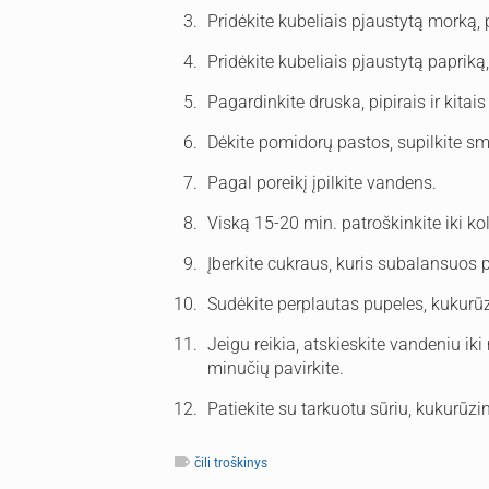
Pridėkite kubeliais pjaustytą morką, 
Pridėkite kubeliais pjaustytą papriką
Pagardinkite druska, pipirais ir kita
Dėkite pomidorų pastos, supilkite s
Pagal poreikį įpilkite vandens.
Viską 15-20 min. patroškinkite iki kol
Įberkite cukraus, kuris subalansuos
Sudėkite perplautas pupeles, kukurūz
Jeigu reikia, atskieskite vandeniu iki
minučių pavirkite.
Patiekite su tarkuotu sūriu, kukurūzi
čili troškinys