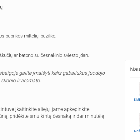
ų;
os paprikos miltelių, baziliko;
aškučių ar batono su česnakinio sviesto įdaru.
Naud
baigoje galite įmaišyti kelis gabaliukus juodojo
o skonio ir aromato.
KMI
ntuve įkaitinkite aliejų, jame apkepinkite
ūną, pridėkite smulkintą česnaką ir dar minutėlę
Nėš