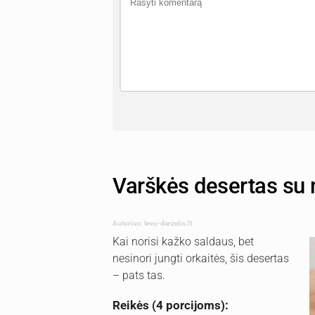
Varškės desertas su
Autorius: tevu-darzelis.lt
Kai norisi kažko saldaus, bet
nesinori jungti orkaitės, šis desertas
– pats tas.
Reikės (4 porcijoms):