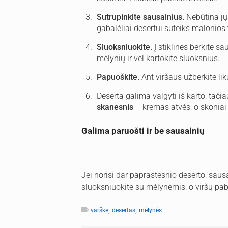
Sutrupinkite sausainius.
Nebūtina jų 
gabalėliai desertui suteiks malonios 
Sluoksniuokite.
Į stiklines berkite sa
mėlynių ir vėl kartokite sluoksnius.
Papuoškite.
Ant viršaus užberkite lik
Desertą galima valgyti iš karto, tači
skanesnis
– kremas atvės, o skoniai
Galima paruošti ir be sausainių
Jei norisi dar paprastesnio deserto, saus
sluoksniuokite su mėlynėmis, o viršų pab
,
,
varškė
desertas
mėlynės