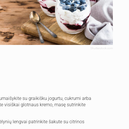
Shutterstock.com
maišykite su graikišku jogurtu, cukrumi arba
te visiškai glotnaus kremo, masę sutrinkite
nių lengvai patrinkite šakute su citrinos