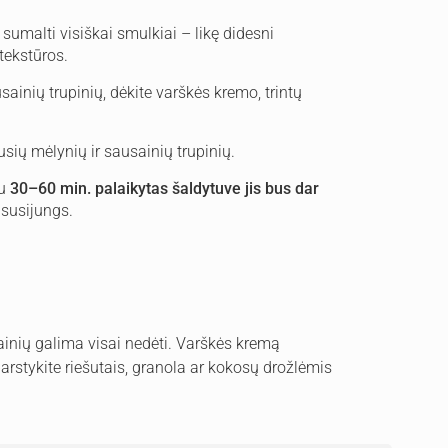
sumalti visiškai smulkiai – likę didesni
tekstūros.
usainių trupinių, dėkite varškės kremo, trintų
usių mėlynių ir sausainių trupinių.
au
30–60 min. palaikytas šaldytuve jis bus dar
 susijungs.
ainių galima visai nedėti. Varškės kremą
arstykite riešutais, granola ar kokosų drožlėmis