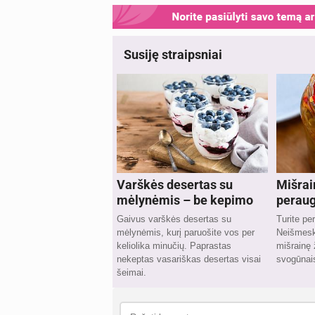
Susiję straipsniai
Varškės desertas su
Mišrai
mėlynėmis – be kepimo
peraug
Gaivus varškės desertas su
Turite pe
mėlynėmis, kurį paruošite vos per
Neišmeski
keliolika minučių. Paprastas
mišrainę
nekeptas vasariškas desertas visai
svogūnais
šeimai.