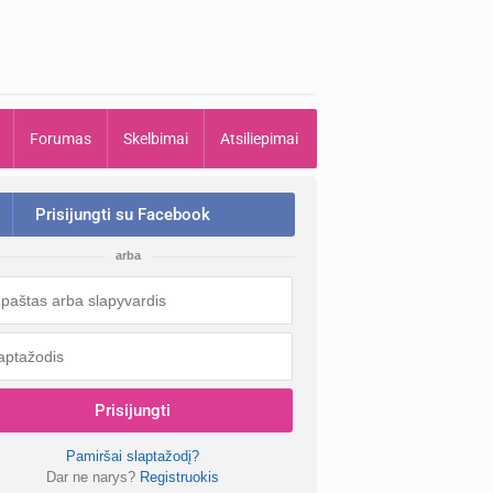
Forumas
Skelbimai
Atsiliepimai
Prisijungti su Facebook
arba
Prisijungti
Pamiršai slaptažodį?
Dar ne narys?
Registruokis