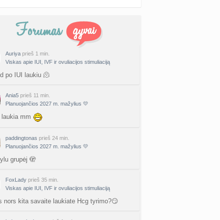
Auriya
prieš 1 min.
Viskas apie IUI, IVF ir ovuliacijos stimuliaciją
d po IUI laukiu 🫠
Ania5
prieš 11 min.
Planuojančios 2027 m. mažylius 💛
 laukia mm
paddingtonas
prieš 24 min.
Planuojančios 2027 m. mažylius 💛
ylu grupėj 🫣
FoxLady
prieš 35 min.
Viskas apie IUI, IVF ir ovuliacijos stimuliaciją
s nors kita savaite laukiate Hcg tyrimo?😏