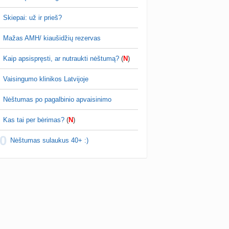
Skiepai: už ir prieš?
Mažas AMH/ kiaušidžių rezervas
Kaip apsispręsti, ar nutraukti nėštumą?
(
N
)
Vaisingumo klinikos Latvijoje
Nėštumas po pagalbinio apvaisinimo
Kas tai per bėrimas?
(
N
)
0
Nėštumas sulaukus 40+ :)